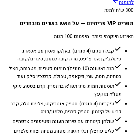
להזמנה
300 ש״ח למנה
תפריט VIP פרימיום — על האש בשרים מובחרים
האירוע היוקרתי ביותר · מינימום 100 מנות
קבלת פנים (4 סוגים): באן/קרואסון עם אסאדו,
פיש/צ׳יקן אנד צ׳יפס, מרק קובה/כתום, סיגרים/קובה
מנה ראשונה (10 סוגים): חומוס פטריות, מטבוחה, חציל
בטחינה, חסה, שרי, פקאנים, טבולה, קרפצ׳יו סלק ועוד
תוספות חמות: מיני תפו״א ברוזמרין, קרם בטטה, ניוקי
תפו״א מוקפץ
עיקריות (4 סוגים): סטייק אנטריקוט, צלעות טלה, קבב
כבש על קינמון, סטייק פרגית, סלמון/דניס
שולחן קינוחים עם פירות העונה ופטיפורים צרפתיים
כלים פורצלן וכלי הגשה, מפות, מפיות וצוות מלצרים