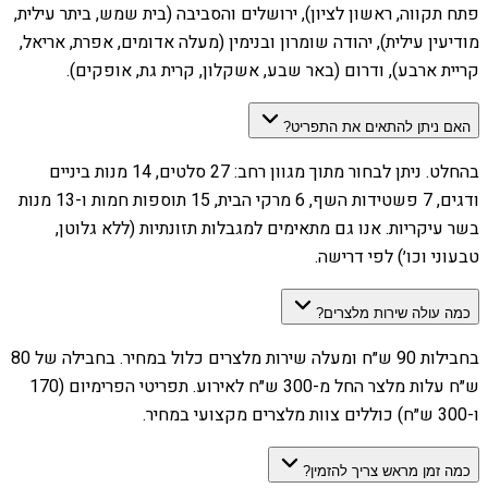
פתח תקווה, ראשון לציון), ירושלים והסביבה (בית שמש, ביתר עילית,
מודיעין עילית), יהודה שומרון ובנימין (מעלה אדומים, אפרת, אריאל,
קריית ארבע), ודרום (באר שבע, אשקלון, קרית גת, אופקים).
האם ניתן להתאים את התפריט?
בהחלט. ניתן לבחור מתוך מגוון רחב: 27 סלטים, 14 מנות ביניים
ודגים, 7 פשטידות השף, 6 מרקי הבית, 15 תוספות חמות ו-13 מנות
בשר עיקריות. אנו גם מתאימים למגבלות תזונתיות (ללא גלוטן,
טבעוני וכו׳) לפי דרישה.
כמה עולה שירות מלצרים?
בחבילות 90 ש״ח ומעלה שירות מלצרים כלול במחיר. בחבילה של 80
ש״ח עלות מלצר החל מ-300 ש״ח לאירוע. תפריטי הפרימיום (170
ו-300 ש״ח) כוללים צוות מלצרים מקצועי במחיר.
כמה זמן מראש צריך להזמין?