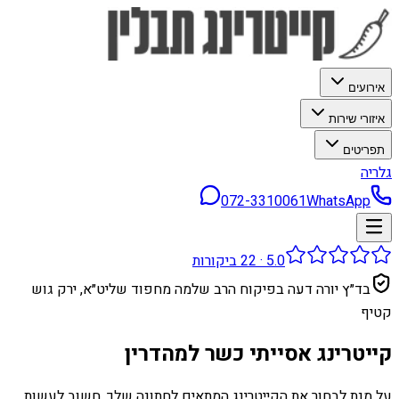
אירועים
איזורי שירות
תפריטים
גלריה
072-3310061
WhatsApp
5.0
·
22
ביקורות
בד״ץ יורה דעה בפיקוח הרב שלמה מחפוד שליט״א, ירק גוש
קטיף
קייטרינג אסייתי כשר למהדרין
על מנת לבחור את הקייטרינג המתאים לחתונה שלך, חשוב לעשות