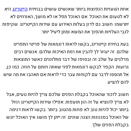
אחת הטעויות הנפוצות ביותר שאנשים עושים בבחירת
קייטרינג
היא
לא לטעום את האוכל. אם האוכל תפל או לא מושך, האורחים לא
יתרשמו. חשוב גם לדון בעלות האירוע עם שירות הקייטרינג. שקיפות
לגבי העלויות תהפוך את המשא ומתן ליעיל יותר.
בעת בחירת קייטרינג, בקשו לראות דוגמאות של פריטי התפריט
שלהם. זה יעזור לך להבין את רמת האיכות שלהם. אנשים רבים
מדלגים על שלב זה ובסופו של דבר מתלוננים כאשר התוצאות
גרועות. הקפד לבקש דוגמאות לפני שאתה חותם על חוזה. כמו כן,
אל תהססו לדבר עם לקוחות עבר כדי לראות אם תאהבו את מה שיש
להם להציע.
חשוב לזכור שהאוכל בקבלת הפנים שלכם צריך להיות טעים, אבל
לא צריך להוציא על זה הון תועפות. אפילו שירות הקייטרינג הזול
ביותר יכול להיות טוב לא פחות מהטוב ביותר. בקשו לראות דגימה
של האוכל בסגנונות הצגה שונים. זה ייתן לך מושג איך האוכל יוגש
בקבלת הפנים שלך.