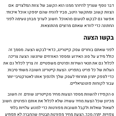
דבר נוסף שצריך להיזהר ממנו הוא הקשב של צוות המלצרים. אם
הצוות קשוב ומתקשר היטב, סביר להניח שהם יספקו אוכל איכותי.
אפשר גם לבקש לטעום מהאוכל. חשוב לערוך מבחן טעימה לפני
החתונה כדי לוודא שאתם מרוצים מהתוצאות.
בקשו הצעה
לפני שאתם בוחרים עסק קייטרינג, כדאי לבקש הצעה. מסמך זה
כולל מידע על סוג האירוע ומספר האורחים שיוגשו. הצעה צריכה
לכלול גם את תנאי השירות ופרטים משפטיים. זה צריך לכלול גם את
העלות של כל פריט בתפריט. הצעת קייטרינג חשובה משתי סיבות:
כדי לספק יתרון תחרותי לעסק שלך ולהפוך אותו לאטרקטיבי יותר
עבור לקוחות פוטנציאליים.
o הקפידו להשוות מספר הצעות מחיר מקייטרינג שונים. זה חשוב
מכיוון שכל הצעת מחיר עשויה שלא לכלול את אותם הפרטים. חשוב
לשאול שאלות ולקבל תשובות מפורטות כדי למנוע עלויות בלתי
צפויות. יתרה מכך, הצעת מחיר מפורטת תבטיח שהחברה לא תפתיע