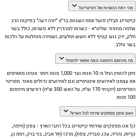
מהי רמת הכשרות של הקייטרינג?
קייטרינג תבלין פועל תחת השגחת בד״ץ "יורה דעה" בפיקוח הרב
שלמה מחפוד שליט״א - כשרות למהדרין ללא פשרות, כולל בשר
חלק, ירק גוש קטיף ללא חשש תולעים, ושמירה מוחלטת על הלכות
בשר וחלב.
מה מינימום ההזמנה וכמה אפשר להזמין?
ניתן להזמין החל מ-10 מנות ועד 1,000 מנות ויותר. אנחנו מתאימים
את עצמנו לאירועים אינטימיים וגם לאירועים גדולים מאוד. תפריטי
הפרימיום (יוקרתי 170 ש״ח, על האש 300 ש״ח) דורשים מינימום
100 מנות.
האם אתם מספקים שירות לכל הארץ?
כן! אנו מספקים שירותי קייטרינג בכל רחבי הארץ - צפון (חיפה,
קריות, נהריה, עכו, טבריה, צפת), מרכז (תל אביב, בני ברק, רמת גן,