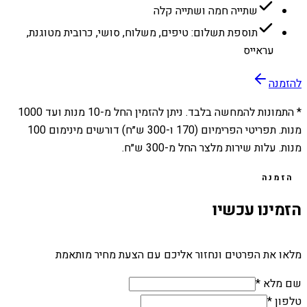
שתייה חמה ושתייה קלה
תוספת תשלום: טיפים, משלוח, סושי, כרובית מטוגנת,
עראייס
להזמנה
* התמונות להמחשה בלבד. ניתן להזמין החל מ-
10
מנות ועד
1000
מנות. תפריטי הפרימיום (170 ו-300 ש״ח) דורשים מינימום 100
מנות. עלות שירות מלצר החל מ-300 ש״ח.
הזמנה
הזמינו עכשיו
מלאו את הפרטים ונחזור אליכם עם הצעת מחיר מותאמת
שם מלא *
טלפון *