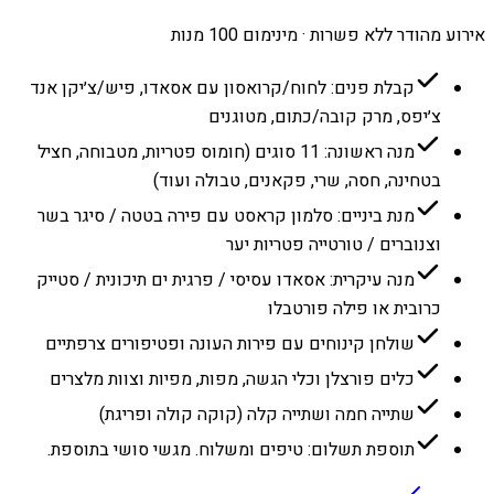
אירוע מהודר ללא פשרות · מינימום 100 מנות
קבלת פנים: לחוח/קרואסון עם אסאדו, פיש/צ׳יקן אנד
צ׳יפס, מרק קובה/כתום, מטוגנים
מנה ראשונה: 11 סוגים (חומוס פטריות, מטבוחה, חציל
בטחינה, חסה, שרי, פקאנים, טבולה ועוד)
מנת ביניים: סלמון קראסט עם פירה בטטה / סיגר בשר
וצנוברים / טורטייה פטריות יער
מנה עיקרית: אסאדו עסיסי / פרגית ים תיכונית / סטייק
כרובית או פילה פורטבלו
שולחן קינוחים עם פירות העונה ופטיפורים צרפתיים
כלים פורצלן וכלי הגשה, מפות, מפיות וצוות מלצרים
שתייה חמה ושתייה קלה (קוקה קולה ופריגת)
תוספת תשלום: טיפים ומשלוח. מגשי סושי בתוספת.