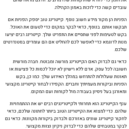
את הזמן כדי לוודא שהלקוחות שלו מרוצים. זה גם מראה שהם
עובדים קשה כדי לזכות באמון הקהילה.
הפניות הן מקור מידע חשוב נוסף. קייטרינג טוב יספק הפניות אם
תבקשו אותם. בנוסף, כדאי לבקר במקום כדי לטעום את האוכל.
בקש לטעימות לפני שתסיים את התפריט שלך. קייטרינג רבים יציעו
מנות לדוגמא כדי לאפשר לכם להחליט אם הם עומדים בסטנדרטים
שלכם.
כדאי גם לבדוק האם הקייטרינג מורשה ומבוטח. חברה מורשית
חשובה לכל עסק. אדם ללא רישיון לא יוכל לכסות כל פציעות או
תאונות שעלולות להתרחש במהלך האירוע שלך. כמו כן, בקש
הפניות וביקורות מעמיתיך וחברים. הקפידו לבחור קייטרינג מקצועי
ומאורגן בעל ניסיון בעבודה מול לקוחות ועם המקום.
ענף הקייטרינג הוא תחרותי ולקייטרינגים רבים יש את ההתמחויות
שלהם. כדי למצוא את הקייטרינג הטוב ביותר לחתונה שלכם, כדאי
לחקור קייטרינג שונים באזורכם ולבדוק ביקורות מקוונות. כדאי גם
לבקר במטבחים שלהם כדי לבדוק ניקיון וצוות מקצועי.