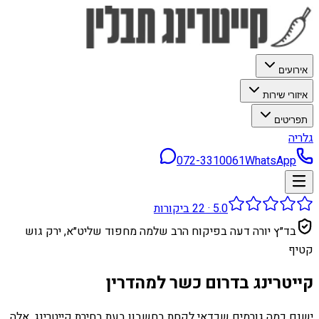
אירועים
איזורי שירות
תפריטים
גלריה
072-3310061
WhatsApp
5.0
·
22
ביקורות
בד״ץ יורה דעה בפיקוח הרב שלמה מחפוד שליט״א, ירק גוש
קטיף
קייטרינג בדרום כשר למהדרין
ישנם כמה גורמים שכדאי לקחת בחשבון בעת ​​בחירת קייטרינג. אלה