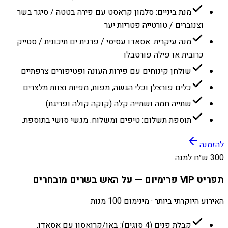
מנת ביניים: סלמון קראסט עם פירה בטטה / סיגר בשר
וצנוברים / טורטייה פטריות יער
מנה עיקרית: אסאדו עסיסי / פרגית ים תיכונית / סטייק
כרובית או פילה פורטבלו
שולחן קינוחים עם פירות העונה ופטיפורים צרפתיים
כלים פורצלן וכלי הגשה, מפות, מפיות וצוות מלצרים
שתייה חמה ושתייה קלה (קוקה קולה ופריגת)
תוספת תשלום: טיפים ומשלוח. מגשי סושי בתוספת.
להזמנה
300 ש״ח למנה
תפריט VIP פרימיום — על האש בשרים מובחרים
האירוע היוקרתי ביותר · מינימום 100 מנות
קבלת פנים (4 סוגים): באן/קרואסון עם אסאדו,