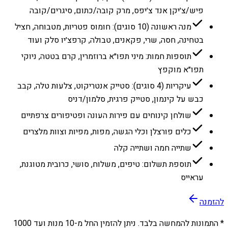
פיש/צ׳יקן אנד צ׳יפס, מרק קובה/כתום, סיגרים/קובה
מנה ראשונה (10 סוגים): חומוס פטריות, מטבוחה, חציל
בטחינה, חסה, שרי, פקאנים, טבולה, קרפצ׳יו סלק ועוד
תוספות חמות: מיני תפו״א ברוזמרין, קרם בטטה, ניוקי
תפו״א מוקפץ
עיקריות (4 סוגים): סטייק אנטריקוט, צלעות טלה, קבב
כבש על קינמון, סטייק פרגית, סלמון/דניס
שולחן קינוחים עם פירות העונה ופטיפורים צרפתיים
כלים פורצלן וכלי הגשה, מפות, מפיות וצוות מלצרים
שתייה חמה ושתייה קלה
תוספת תשלום: טיפים, משלוח, סושי, כרובית מטוגנת,
עראייס
להזמנה
* התמונות להמחשה בלבד. ניתן להזמין החל מ-
10
מנות ועד
1000