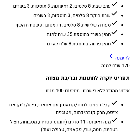
ערב שבת: 8 סלטים, 2 ראשונות, 3 תוספות, 3 בשרים
שבת בוקר: 8 סלטים, 3 תוספות, 3 בשרים
סעודה שלישית: 8 סלטים, דג מטוגן, פשטידת השף
חמין בשרי: בתוספת 35 ש״ח למנה
חמין פרווה: בתוספת 8 ש״ח לאדם
להזמנה
170 ש״ח למנה
תפריט יוקרה לחתונות ובר/בת מצווה
אירוע מהודר ללא פשרות · מינימום 100 מנות
קבלת פנים: לחוח/קרואסון עם אסאדו, פיש/צ׳יקן אנד
צ׳יפס, מרק קובה/כתום, מטוגנים
מנה ראשונה: 11 סוגים (חומוס פטריות, מטבוחה, חציל
בטחינה, חסה, שרי, פקאנים, טבולה ועוד)