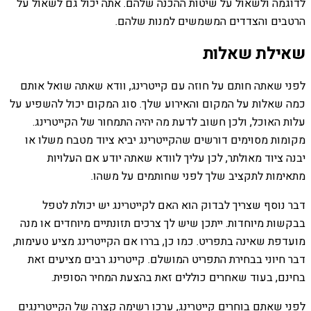
לדוגמה ולשאול על שיטות ההכנה שלהם. אתה יכול גם לשאול על
הרטבים והצדדים המשמשים למנות שלהם.
שאילת שאלות
לפני שאתה חותם על חוזה עם קייטרינג, וודא שאתה שואל אותם
כמה שאלות על המקום והאירוע שלך. סוג המקום יכול להשפיע על
עלות האוכל, ולכן חשוב לדעת מה יהיה התמחור של הקייטרינג.
מקומות מסוימים דורשים שהקייטרינג יביא ציוד מטבח משלו או
יבנה ציוד מאולתר, לכן עליך לוודא שאתה יודע אם העלויות
מתאימות לתקציב שלך לפני שחותמים על משהו.
דבר נוסף שצריך לבדוק הוא האם לקייטרינג יש יכולת לטפל
בבקשות מיוחדות. ייתכן שיש לך צרכים תזונתיים מיוחדים או מנה
מועדפת שאינה בתפריט. כמו כן, בררו אם הקייטרינג מציע טעימות,
דבר חיוני בבחירת התפריט המושלם. קייטרינג רבים מציעים זאת
בחינם, בעוד שאחרים כוללים זאת בהצעת המחיר הסופית.
לפני שאתם בוחרים קייטרינג, ערכו רשימה קצרה של הקייטרינגים