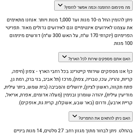
מה מינימום ההזמנה וכמה אפשר להזמין?
ניתן להזמין החל מ-10 מנות ועד 1,000 מנות ויותר. אנחנו מתאימים
את עצמנו לאירועים אינטימיים וגם לאירועים גדולים מאוד. תפריטי
הפרימיום (יוקרתי 170 ש״ח, על האש 300 ש״ח) דורשים מינימום
100 מנות.
האם אתם מספקים שירות לכל הארץ?
כן! אנו מספקים שירותי קייטרינג בכל רחבי הארץ - צפון (חיפה,
קריות, נהריה, עכו, טבריה, צפת), מרכז (תל אביב, בני ברק, רמת גן,
פתח תקווה, ראשון לציון), ירושלים והסביבה (בית שמש, ביתר עילית,
מודיעין עילית), יהודה שומרון ובנימין (מעלה אדומים, אפרת, אריאל,
קריית ארבע), ודרום (באר שבע, אשקלון, קרית גת, אופקים).
האם ניתן להתאים את התפריט?
בהחלט. ניתן לבחור מתוך מגוון רחב: 27 סלטים, 14 מנות ביניים