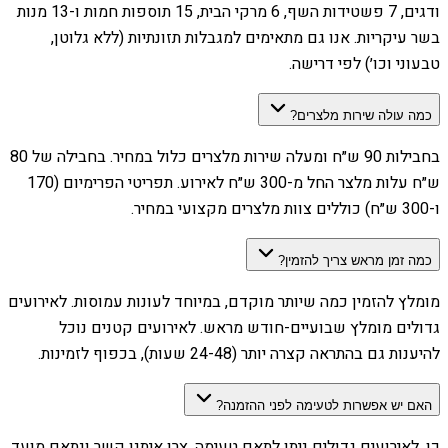
ודגים, 7 פשטידות השף, 6 מרקי הבית, 15 תוספות חמות ו-13 מנות
בשר עיקריות. אנו גם מתאימים למגבלות תזונתיות (ללא גלוטן,
טבעוני וכו׳) לפי דרישה.
כמה עולה שירות מלצרים?
בחבילות 90 ש״ח ומעלה שירות מלצרים כלול במחיר. בחבילה של 80
ש״ח עלות מלצר החל מ-300 ש״ח לאירוע. תפריטי הפרימיום (170
ו-300 ש״ח) כוללים צוות מלצרים מקצועי במחיר.
כמה זמן מראש צריך להזמין?
מומלץ להזמין כמה שיותר מוקדם, במיוחד לעונות עמוסות. לאירועים
גדולים מומלץ שבועיים-חודש מראש. לאירועים קטנים נוכל
להיענות גם בהתראה קצרה יותר (24-48 שעות), בכפוף לזמינות.
האם יש אפשרות לטעימה לפני ההזמנה?
כן, לאירועים גדולים ניתן לתאם טעימה. צרו איתנו קשר ונתאם מועד