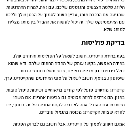
כל התהליך יכול להיות מרגש, ואפשר ליצור זהות ייחודית באמצעות
הלוגו, פלטת הצבעים והגופנים שלכם. עם זאת, למרות ההתרגשות
שמגיעה עם הרכבת מותג, עדיין חשוב לסמוך על הבטן שלך וללכת
עם האינסטינקט שלך. זה יכול לעשות את ההבדל בין מותג מצליח
למותג שלא.
בדיקת פוליסות
בעת בחירת קייטרינג, חשוב לשאול על הפוליסות והחוזים שלו.
במידת האפשר, בקשו עותק של החוזה החתום שלהם. ודא שהוא
כולל פרטים כגון מדיניות טיפים, פרטי תשלום וסוגי הצוות
שיסופקו. בנוסף, חשוב לשאול על סוגי האירועים שהקייטרינג ערך.
קייטרינג מורשים פועל לפי קודים בריאותיים ושיטות טיפול טובות
במזון. הם צריכים להיות מכוסים גם בביטוח אחריות. אם משהו
משתבש עם האוכל, אתה לא רוצה לקחת אחריות על זה. בנוסף, יש
לוודא שצוות הקייטרינג מכוסה בתגמול עובדים.
אמנם חשוב לסמוך על קייטרינג, אבל חשוב גם לבדוק הפניות