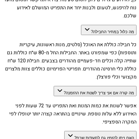
נוח להיפגש, לטעום ולבנות יחד את התפריט המושלם לאירוע
שלכם.
מה כלול במחיר החבילה?
כל חבילה כוללת את האוכל (סלטים, מנות ראשונות, עיקריות
ותוספות) כפי שמפורט באתר. החבילות החל מ-80 ש״ח כוללות גם
שתייה קלה וכלים חד-פעמיים מהודרים בצבעים. חבילת 120 ש״ח
כוללת כלי חרסינה מהודרים. תפריטי הפרימיום כוללים צוות מלצרים
מקצועי וכלי פורצלן.
מה קורה אם אני צריך לשנות את ההזמנה?
אפשר לשנות את כמות המנות ואת התפריט עד 72 שעות לפני
האירוע ללא עלות נוספת. שינויים בהתראה קצרה יותר יטופלו לפי
המקרה הספציפי.
האם ניתן להזמין גם לסעודות שבת?