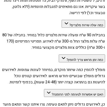
ודגים, 7 פשטידות השף, 6 מרקי הבית, 15 תוספות חמות ו-13 מנות
בשר עיקריות. אנו גם מתאימים למגבלות תזונתיות (ללא גלוטן,
טבעוני וכו׳) לפי דרישה.
כמה עולה שירות מלצרים?
בחבילות 90 ש״ח ומעלה שירות מלצרים כלול במחיר. בחבילה של 80
ש״ח עלות מלצר החל מ-300 ש״ח לאירוע. תפריטי הפרימיום (170
ו-300 ש״ח) כוללים צוות מלצרים מקצועי במחיר.
כמה זמן מראש צריך להזמין?
מומלץ להזמין כמה שיותר מוקדם, במיוחד לעונות עמוסות. לאירועים
גדולים מומלץ שבועיים-חודש מראש. לאירועים קטנים נוכל
להיענות גם בהתראה קצרה יותר (24-48 שעות), בכפוף לזמינות.
האם יש אפשרות לטעימה לפני ההזמנה?
כן, לאירועים גדולים ניתן לתאם טעימה. צרו איתנו קשר ונתאם מועד