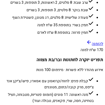
ערב שבת: 8 סלטים, 2 ראשונות, 3 תוספות, 3 בשרים
שבת בוקר: 8 סלטים, 3 תוספות, 3 בשרים
סעודה שלישית: 8 סלטים, דג מטוגן, פשטידת השף
חמין בשרי: בתוספת 35 ש״ח למנה
חמין פרווה: בתוספת 8 ש״ח לאדם
להזמנה
170 ש״ח למנה
תפריט יוקרה לחתונות ובר/בת מצווה
אירוע מהודר ללא פשרות · מינימום 100 מנות
קבלת פנים: לחוח/קרואסון עם אסאדו, פיש/צ׳יקן אנד
צ׳יפס, מרק קובה/כתום, מטוגנים
מנה ראשונה: 11 סוגים (חומוס פטריות, מטבוחה, חציל
בטחינה, חסה, שרי, פקאנים, טבולה ועוד)