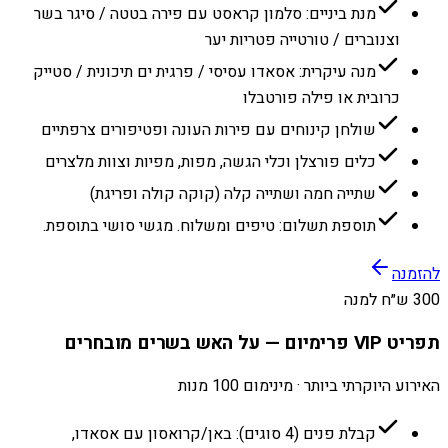
מנת ביניים: סלמון קראסט עם פירה בטטה / סיגר בשר
וצנוברים / טורטייה פטריות יער
מנה עיקרית: אסאדו עסיסי / פרגית ים תיכונית / סטייק
כרובית או פילה פורטבלו
שולחן קינוחים עם פירות העונה ופטיפורים צרפתיים
כלים פורצלן וכלי הגשה, מפות, מפיות וצוות מלצרים
שתייה חמה ושתייה קלה (קוקה קולה ופריגת)
תוספת תשלום: טיפים ומשלוח. מגשי סושי בתוספת.
להזמנה
300 ש״ח למנה
תפריט VIP פרימיום — על האש בשרים מובחרים
האירוע היוקרתי ביותר · מינימום 100 מנות
קבלת פנים (4 סוגים): באן/קרואסון עם אסאדו,