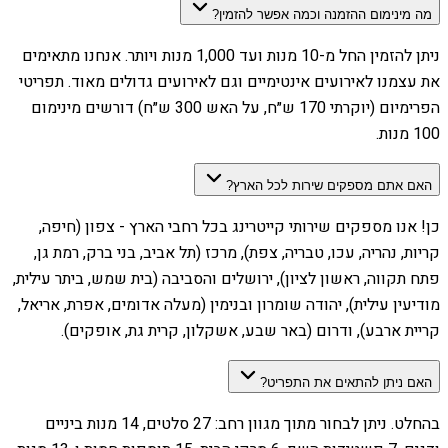
מה מינימום ההזמנה וכמה אפשר להזמין?
ניתן להזמין החל מ-10 מנות ועד 1,000 מנות ויותר. אנחנו מתאימים
את עצמנו לאירועים אינטימיים וגם לאירועים גדולים מאוד. תפריטי
הפרימיום (יוקרתי 170 ש״ח, על האש 300 ש״ח) דורשים מינימום
100 מנות.
האם אתם מספקים שירות לכל הארץ?
כן! אנו מספקים שירותי קייטרינג בכל רחבי הארץ - צפון (חיפה,
קריות, נהריה, עכו, טבריה, צפת), מרכז (תל אביב, בני ברק, רמת גן,
פתח תקווה, ראשון לציון), ירושלים והסביבה (בית שמש, ביתר עילית,
מודיעין עילית), יהודה שומרון ובנימין (מעלה אדומים, אפרת, אריאל,
קריית ארבע), ודרום (באר שבע, אשקלון, קרית גת, אופקים).
האם ניתן להתאים את התפריט?
בהחלט. ניתן לבחור מתוך מגוון רחב: 27 סלטים, 14 מנות ביניים