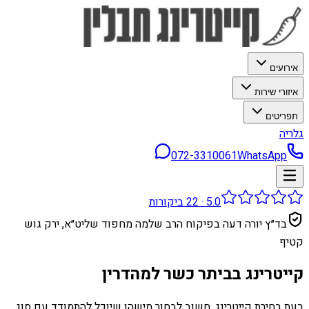
אירועים
איזורי שירות
תפריטים
גלריה
072-3310061
WhatsApp
5.0
·
22
ביקורות
בד״ץ יורה דעה בפיקוח הרב שלמה מחפוד שליט״א, ירק גוש
קטיף
קייטרינג בביתר כשר למהדרין
בעת בחירת קייטרינג, חשוב לבחור מישהו שיוכל להתמודד עם סוג