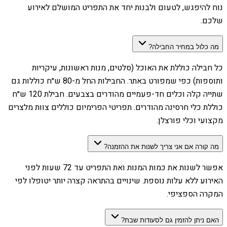
נוח להיפגש, לטעום ולבנות יחד את התפריט המושלם לאירוע
שלכם.
מה כלול במחיר החבילה?
כל חבילה כוללת את האוכל (סלטים, מנות ראשונות, עיקריות
ותוספות) כפי שמפורט באתר. החבילות החל מ-80 ש״ח כוללות גם
שתייה קלה וכלים חד-פעמיים מהודרים בצבעים. חבילת 120 ש״ח
כוללת כלי חרסינה מהודרים. תפריטי הפרימיום כוללים צוות מלצרים
מקצועי וכלי פורצלן.
מה קורה אם אני צריך לשנות את ההזמנה?
אפשר לשנות את כמות המנות ואת התפריט עד 72 שעות לפני
האירוע ללא עלות נוספת. שינויים בהתראה קצרה יותר יטופלו לפי
המקרה הספציפי.
האם ניתן להזמין גם לסעודות שבת?