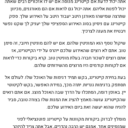
אתה יכול לדעת אם קייטרינג מנוסה אם יש לו אזכורים רבים שאתה
יכול לפנות אליהם. אתה יכול גם לראות אם הם מאורגנים, מכיוון
שתרצה שמישהו מאורגן היטב יעבוד היטב על האירוע שלך. ספק
קייטרינג עם ניסיון בסוג האירוע הספציפי שלך יעניק לך שקט נפשי
ויבטיח את מענה לצרכיך.
שיקול נוסף הוא המוניטין שלהם. אם יש להם מוניטין חיובי, זה סימן
טוב. אתם לא רוצים שהאירוע שלכם ייהרס על ידי הקייטרינג, אז
אתם רוצים לשכור חברה בעלת מוניטין טוב. קרא ביקורות כדי לראות
אם לקוחות קודמים היו מרוצים מהשירותים שלהם.
בעת בחירת קייטרינג, בקש תמיד דגימות של האוכל שלו. לעולם אל
תסתפק בדגימות גנריות. יתרה מכך, במידת האפשר, בקש לקיטוטי
יין. באופן דומה, הסתכלו על הדרך שבה האוכל מוצג. אם אתם רואים
שהקייטרינג עושה מאמץ להציג את המנות שלו בצורה טובה, סביר
להניח שהוא יעשה זאת ביום האירוע שלכם.
מומלץ לבדוק ביקורות מקוונות על קייטרינג פוטנציאלי לפני
שמזמינים אחד. אמנם יש הרבה נהדרים, אבל אתה צריך להיזהר