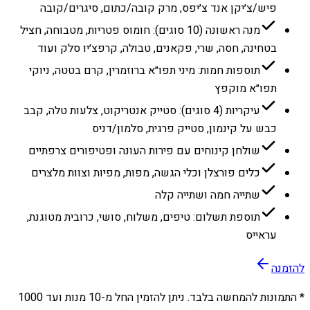
פיש/צ׳יקן אנד צ׳יפס, מרק קובה/כתום, סיגרים/קובה
מנה ראשונה (10 סוגים): חומוס פטריות, מטבוחה, חציל
בטחינה, חסה, שרי, פקאנים, טבולה, קרפצ׳יו סלק ועוד
תוספות חמות: מיני תפו״א ברוזמרין, קרם בטטה, ניוקי
תפו״א מוקפץ
עיקריות (4 סוגים): סטייק אנטריקוט, צלעות טלה, קבב
כבש על קינמון, סטייק פרגית, סלמון/דניס
שולחן קינוחים עם פירות העונה ופטיפורים צרפתיים
כלים פורצלן וכלי הגשה, מפות, מפיות וצוות מלצרים
שתייה חמה ושתייה קלה
תוספת תשלום: טיפים, משלוח, סושי, כרובית מטוגנת,
עראייס
להזמנה
* התמונות להמחשה בלבד. ניתן להזמין החל מ-
10
מנות ועד
1000