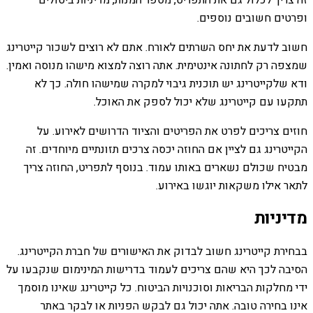
זה צריך לכלול גם את התפריט, מספר המנות, מדיניות ביטולים
ופרטים חשובים נוספים.
חשוב לדעת את יחס השרתים לאורח. אתם לא רוצים לשכור קייטרינג
שמצפה רק לחתונה אינטימית. אתה רוצה למצוא מישהו מנוסה ואמין.
ודא שלקייטרינג יש תוכנית גיבוי למקרה שמישהו חולה. כך לא
תתקעו עם קייטרינג שלא יכול לספק את האוכל.
חוזים צריכים לפרט את הפריטים והציוד הדרושים לאירוע. על
הקייטרינג גם לציין אם החוזה יכסה צרכים תזונתיים מיוחדים. זה
מבטיח שכולם נשארים באותו עמוד. בנוסף לתפריט, החוזה צריך
לתאר אילו משקאות יוגשו באירוע.
מדיניות
בבחירת קייטרינג חשוב לבדוק את האישורים של חברת הקייטרינג.
הסיבה לכך היא שהם צריכים לעמוד בדרישות המינימום שנקבעו על
ידי מחלקות הבריאות וסוכנויות הביטוח. כל קייטרינג שאינו מוסמך
אינו בחירה טובה. אתה יכול גם לבקש הפניות או לבקר באתר