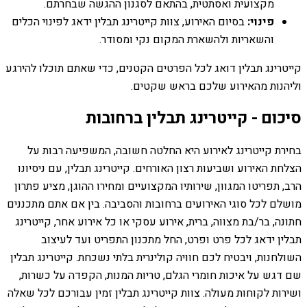
מקצועית ואסתטית, בהתאם לסגנון ההגשה שבחרתם.
פינוי:
בסיום האירוע, צוות קייטרינג תבלין ידאג לפינוי הכלים
והשאריות ולהשארת המקום נקי ומסודר.
קייטרינג תבלין דואג לכל הפרטים הקטנים, כדי שאתם תוכלו להירגע
וליהנות מהאירוע שלכם בראש שקטים.
סיכום - קייטרינג תבלין ברחובות
בחירת קייטרינג לאירוע היא החלטה חשובה, המשפיעה רבות על
הצלחת האירוע ושביעות רצון האורחים. קייטרינג תבלין, עם ניסיונו
הרב, תפריטו המגוון, שירותיו המקצועיים ומחירו ההוגן, מציע פתרון
מושלם לכל סוגי האירועים ברחובות והסביבה. בין אם אתם מתכננים
חתונה, בר/בת מצווה, ברית, אירוע עסקי או כל אירוע אחר, קייטרינג
תבלין ידאג לכל פרט ופרט, החל מתכנון התפריט ועד לעיצוב
השולחנות, ויבטיח לכם חוויה קולינרית בלתי נשכחת. קייטרינג תבלין
שם דגש על איכות חומרי הגלם, טריות המנות, הקפדה על כשרות,
ושירות לקוחות מעולה. צוות קייטרינג תבלין זמין עבורכם לכל שאלה