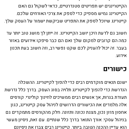
הקייטרינגים יש תפריטים סטנדרטיים, כדאי לשקול גם האם
הקייטרינג גמיש מספיק כדי לספק את צרכי האורחים שלכם.
קייטרינג שיוכל לספק את התפריט שביקשת ישמור על העסק שלך.
חשוב גם לדעת היכן יושב הקייטרינג. זה ייתן לך מושג טוב יותר עד
כמה הם קרובים למקום שלך ואם הם כבר סיפקו אירועים באזור
בעבר. זה יכול להעניק לכם שקט נפשי רב, וזה חשוב בעת תכנון
אירוע.
כישורים
ישנם תנאים מוקדמים רבים כדי להפוך לקייטרינג. ההשכלה
הנדרשת כדי להפוך לקייטרינג תלויה בסוג העסק. בדרך כלל נדרשת
תעודת בגרות, אך אנשים רבים ממשיכים לחינוך קולינרי. קורסים
אלה מלמדים את הכישורים הדרושים לניהול עסק קייטרינג, כגון
אחסון מזון נכון, מצגת נכונה ותזונה. חלק מהקורסים מתמקדים גם
בניהול עסקי. אורך התואר בדרך כלל שנתיים. עם זאת, ניסיון מעשי
הוא עדיין ההכנה הטובה ביותר. קייטרינג רבים צברו את ניסיונם