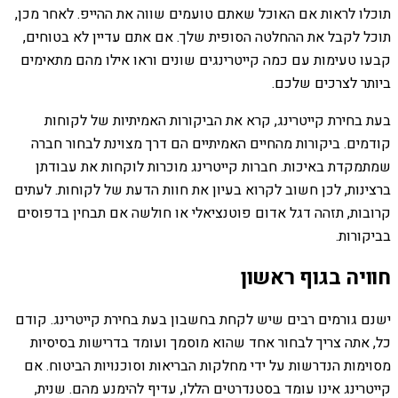
תוכלו לראות אם האוכל שאתם טועמים שווה את ההייפ. לאחר מכן,
תוכל לקבל את ההחלטה הסופית שלך. אם אתם עדיין לא בטוחים,
קבעו טעימות עם כמה קייטרינגים שונים וראו אילו מהם מתאימים
ביותר לצרכים שלכם.
בעת בחירת קייטרינג, קרא את הביקורות האמיתיות של לקוחות
קודמים. ביקורות מהחיים האמיתיים הם דרך מצוינת לבחור חברה
שמתמקדת באיכות. חברות קייטרינג מוכרות לוקחות את עבודתן
ברצינות, לכן חשוב לקרוא בעיון את חוות הדעת של לקוחות. לעתים
קרובות, תזהה דגל אדום פוטנציאלי או חולשה אם תבחין בדפוסים
בביקורות.
חוויה בגוף ראשון
ישנם גורמים רבים שיש לקחת בחשבון בעת ​​בחירת קייטרינג. קודם
כל, אתה צריך לבחור אחד שהוא מוסמך ועומד בדרישות בסיסיות
מסוימות הנדרשות על ידי מחלקות הבריאות וסוכנויות הביטוח. אם
קייטרינג אינו עומד בסטנדרטים הללו, עדיף להימנע מהם. שנית,