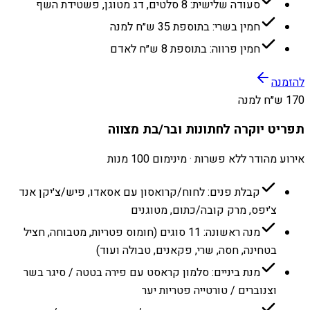
סעודה שלישית: 8 סלטים, דג מטוגן, פשטידת השף
חמין בשרי: בתוספת 35 ש״ח למנה
חמין פרווה: בתוספת 8 ש״ח לאדם
להזמנה
170 ש״ח למנה
תפריט יוקרה לחתונות ובר/בת מצווה
אירוע מהודר ללא פשרות · מינימום 100 מנות
קבלת פנים: לחוח/קרואסון עם אסאדו, פיש/צ׳יקן אנד
צ׳יפס, מרק קובה/כתום, מטוגנים
מנה ראשונה: 11 סוגים (חומוס פטריות, מטבוחה, חציל
בטחינה, חסה, שרי, פקאנים, טבולה ועוד)
מנת ביניים: סלמון קראסט עם פירה בטטה / סיגר בשר
וצנוברים / טורטייה פטריות יער