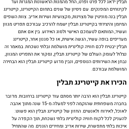
תבלין ידאג לכל פרט ופרט, החל מהמנות הראשונות המגרות ועד
לקינוחים המפנקים. עם ניסיון של שנים בתחום הקייטרינג, קייטרינג
תבלין בנה מוניטין של מצוינות, מקצועיות ושירות אדיב. צוות השפים
המיומן והיצירתי בקייטרינג תבלין ישמח להרכיב עבורכם תפריט מגוון
ועשיר, המותאם לטעמכם האישי ולסוג האירוע. בין אם אתם
מעדיפים בופה עשיר, הגשה אישית, או כל סגנון אחר, קייטרינג
תבלין יבטיח לכם חוויה קולינרית מושלמת ובלתי נשכחת. במאמר זה
נצלול לעומק העולם של קייטרינג תבלין, נסקור את התפריט המגוון,
נבחן את השירותים הנוספים, ונבין מדוע קייטרינג תבלין הוא הבחירה
המושלמת עבורכם.
הכירו את קייטרינג תבלין
קייטרינג תבלין הוא הרבה יותר מסתם עוד קייטרינג ברחובות. מדובר
בחברה משפחתית שהוקמה לפני למעלה מ-15 שנה מתוך אהבה
לאוכל, לאירוח ולאנשים. החזון של קייטרינג תבלין הוא פשוט:
להעניק לכל לקוח חוויה קולינרית בלתי נשכחת, תוך הקפדה על
איכות בלתי מתפשרת, שירות אדיב ומחירים הוגנים. מה שהתחיל