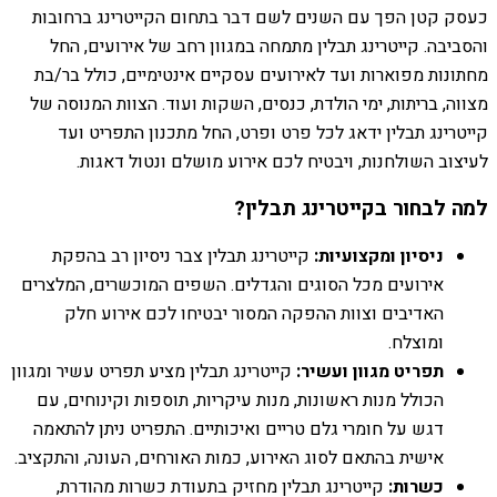
כעסק קטן הפך עם השנים לשם דבר בתחום הקייטרינג ברחובות
והסביבה. קייטרינג תבלין מתמחה במגוון רחב של אירועים, החל
מחתונות מפוארות ועד לאירועים עסקיים אינטימיים, כולל בר/בת
מצווה, בריתות, ימי הולדת, כנסים, השקות ועוד. הצוות המנוסה של
קייטרינג תבלין ידאג לכל פרט ופרט, החל מתכנון התפריט ועד
לעיצוב השולחנות, ויבטיח לכם אירוע מושלם ונטול דאגות.
למה לבחור בקייטרינג תבלין?
ניסיון ומקצועיות:
קייטרינג תבלין צבר ניסיון רב בהפקת
אירועים מכל הסוגים והגדלים. השפים המוכשרים, המלצרים
האדיבים וצוות ההפקה המסור יבטיחו לכם אירוע חלק
ומוצלח.
תפריט מגוון ועשיר:
קייטרינג תבלין מציע תפריט עשיר ומגוון
הכולל מנות ראשונות, מנות עיקריות, תוספות וקינוחים, עם
דגש על חומרי גלם טריים ואיכותיים. התפריט ניתן להתאמה
אישית בהתאם לסוג האירוע, כמות האורחים, העונה, והתקציב.
כשרות:
קייטרינג תבלין מחזיק בתעודת כשרות מהודרת,