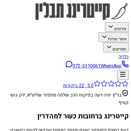
אירועים
איזורי שירות
תפריטים
גלריה
072-3310061
WhatsApp
5.0
·
22
ביקורות
בד״ץ יורה דעה בפיקוח הרב שלמה מחפוד שליט״א, ירק גוש
קטיף
קייטרינג ברחובות כשר למהדרין
בעת בחירת קייטרינג, ישנם מספר גורמים שכדאי לקחת בחשבון.