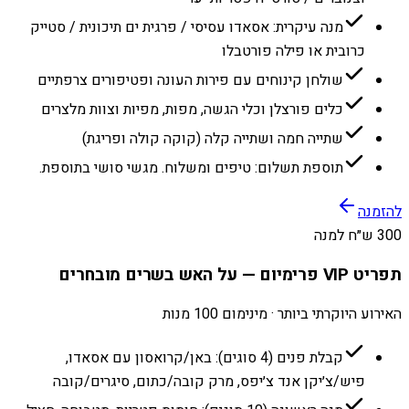
מנה עיקרית: אסאדו עסיסי / פרגית ים תיכונית / סטייק
כרובית או פילה פורטבלו
שולחן קינוחים עם פירות העונה ופטיפורים צרפתיים
כלים פורצלן וכלי הגשה, מפות, מפיות וצוות מלצרים
שתייה חמה ושתייה קלה (קוקה קולה ופריגת)
תוספת תשלום: טיפים ומשלוח. מגשי סושי בתוספת.
להזמנה
300 ש״ח למנה
תפריט VIP פרימיום — על האש בשרים מובחרים
האירוע היוקרתי ביותר · מינימום 100 מנות
קבלת פנים (4 סוגים): באן/קרואסון עם אסאדו,
פיש/צ׳יקן אנד צ׳יפס, מרק קובה/כתום, סיגרים/קובה