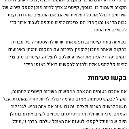
קייטרינג היא גורם מרכזי בתקציב החתונה הכולל, ולכן חשוב להגדיר
תקציב ולעמוד בו. בנוסף, קייטרינג צריך להיות מוכן לספק פירוט של
שירותים הכולל את כל העלויות שלהם. אם התקציב שהגדרת קצת
גבוה מדי או נמוך מדי, הם צריכים להיות מוכנים לעבוד איתך כדי
להשלים את החסר.
כשאתה בוחר קייטרינג, חפש אחד שיש לו היסטוריה של עבודה
במקום שאתה מתכנן להזמין. היכרות עם המקום וניסיון באירועים
דומים יעזרו להפוך את האירוע שלכם להצלחה. קייטרינג טוב צריך
להיות קל להגיע אליו ולהגיב לבקשות דוא"ל באופן מיידי.
בקשו טעימות
אם אינכם בטוחים מה אתם מחפשים בשירות קייטרינג לחתונה,
שקול לבקש טעימות. אמנם טעימה יכולה להיות חוויה מאתגרת, אבל
חשוב לרשום הערות ולצלם. זה גם עוזר אם אתה גמיש לגבי לוח
הזמנים, מכיוון שחלק מהקייטרינגים עשויים לקיים אירוע במהלך
היום שבו תוכל לקפוץ לטעום את האוכל שלהם. בדרך זו, תוכל
לעשות בחירה טובה יותר.