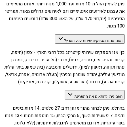
ניתן להזמין החל מ-10 מנות ועד 1,000 מנות ויותר. אנחנו מתאימים
את עצמנו לאירועים אינטימיים וגם לאירועים גדולים מאוד. תפריטי
הפרימיום (יוקרתי 170 ש״ח, על האש 300 ש״ח) דורשים מינימום
100 מנות.
האם אתם מספקים שירות לכל הארץ?
כן! אנו מספקים שירותי קייטרינג בכל רחבי הארץ - צפון (חיפה,
קריות, נהריה, עכו, טבריה, צפת), מרכז (תל אביב, בני ברק, רמת גן,
פתח תקווה, ראשון לציון), ירושלים והסביבה (בית שמש, ביתר עילית,
מודיעין עילית), יהודה שומרון ובנימין (מעלה אדומים, אפרת, אריאל,
קריית ארבע), ודרום (באר שבע, אשקלון, קרית גת, אופקים).
האם ניתן להתאים את התפריט?
בהחלט. ניתן לבחור מתוך מגוון רחב: 27 סלטים, 14 מנות ביניים
ודגים, 7 פשטידות השף, 6 מרקי הבית, 15 תוספות חמות ו-13 מנות
בשר עיקריות. אנו גם מתאימים למגבלות תזונתיות (ללא גלוטן,