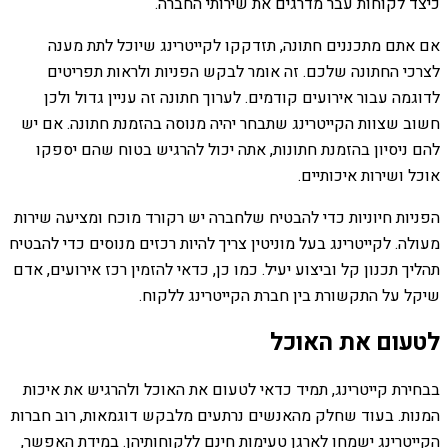
כיצד לקוחות עבר מדרגים את שירותי החברה.
אם אתם מתכננים חתונה, תזדקקו לקייטרינג שיוכל לתת מענה
לצרכי החתונה שלכם. זה אומר לבקש הפניות ולראות תפריטים
לדוגמה עבור אירועים קודמים. לערוך חתונה זה עניין גדול ולכן
חשוב שצוות הקייטרינג שתבחר יהיה מנוסה בהזמנת חתונה. אם יש
להם ניסיון בהזמנת חתונות, אתה יכול להרגיש בטוח שהם יספקו
אוכל ושירות איכותיים.
הפניות חיוניות כדי להבטיח שלחברה יש רקורד מוכח ומציעה שירות
מעולה. לקייטרינג בעל מוניטין צריך להיות רכזים מנוסים כדי להבטיח
תהליך תכנון קל וביצוע יעיל. כמו כן, כדאי להזמין רכז אירועים, אדם
שיקל על התקשורת בין חברת הקייטרינג ללקוח.
לטעום את האוכל
בבחירת קייטרינג, תמיד כדאי לטעום את האוכל ולהרגיש את איכות
המנות. בעוד שחלק מהאנשים נרתעים מלבקש דוגמאות, רוב חברות
הקייטרינג ישמחו לארגן טעימות חינם ללקוחותיהן. במידת האפשר,