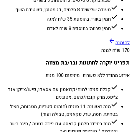
שבת בוקר: 8 סלטים, 3 תוספות, 3 בשרים
סעודה שלישית: 8 סלטים, דג מטוגן, פשטידת השף
חמין בשרי: בתוספת 35 ש״ח למנה
חמין פרווה: בתוספת 8 ש״ח לאדם
להזמנה
170 ש״ח למנה
תפריט יוקרה לחתונות ובר/בת מצווה
אירוע מהודר ללא פשרות · מינימום 100 מנות
קבלת פנים: לחוח/קרואסון עם אסאדו, פיש/צ׳יקן אנד
צ׳יפס, מרק קובה/כתום, מטוגנים
מנה ראשונה: 11 סוגים (חומוס פטריות, מטבוחה, חציל
בטחינה, חסה, שרי, פקאנים, טבולה ועוד)
מנת ביניים: סלמון קראסט עם פירה בטטה / סיגר בשר
וצנוברים / טורטייה פטריות יער