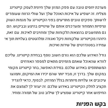
מערכת יחסים טובה עם ספק המזון שלך חיונית לעסק קייטרינג
מצליח. זה ישפיע על איכות האוכל שלך ועל שולי הרווח שעומדים
לרשותך. ספקים טובים מתריעים בפני הקייטרינג על מגמות השוק
וציפיות התמחור ומעדכנים אותם על שינויים בהיצע ובביקוש. הם
גם מתחשבים בהוצאות הלקוחות שלך ומחויבים לאיכות. עם זאת,
היזהרו מקייטרינג שלקוחות ניקל ואגורה ומלהטטים בעלויות תוך אי
עמידה בסטנדרטים של שירות ואיכות.
גודל האירוע שלכם הוא גורם חשוב נוסף בבחירת קייטרינג. עליכם
לוודא שהאוכל שאתם מזמינים מתאים למספר האורחים
המשתתפים באירוע שלכם. במידת האפשר, בחר קייטרינג מקומי
במקום שלך. בדרך זו, סביר יותר שהם יכירו את המיקום, ותמנעו
עיכובים או עלויות מיותרות בגלל המרחק. לבסוף, כדאי להגדיר
תקציב לחלק הקייטרינג באירוע שלכם. זה יעזור לך לצמצם את
החיפוש אחר קייטרינג שמציע לך שילוב טוב של תמורה ומחיר.
בקש הפניות