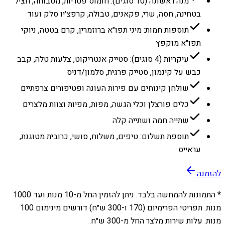
מנה ראשונה (10 סוגים): חומוס פטריות, מטבוחה, חציל
בטחינה, חסה, שרי, פקאנים, טבולה, קרפצ׳יו סלק ועוד
תוספות חמות: מיני תפו״א ברוזמרין, קרם בטטה, ניוקי
תפו״א מוקפץ
עיקריות (4 סוגים): סטייק אנטריקוט, צלעות טלה, קבב
כבש על קינמון, סטייק פרגית, סלמון/דניס
שולחן קינוחים עם פירות העונה ופטיפורים צרפתיים
כלים פורצלן וכלי הגשה, מפות, מפיות וצוות מלצרים
שתייה חמה ושתייה קלה
תוספת תשלום: טיפים, משלוח, סושי, כרובית מטוגנת,
עראייס
להזמנה
* התמונות להמחשה בלבד. ניתן להזמין החל מ-
10
מנות ועד
1000
מנות. תפריטי הפרימיום (170 ו-300 ש״ח) דורשים מינימום 100
מנות. עלות שירות מלצר החל מ-300 ש״ח.