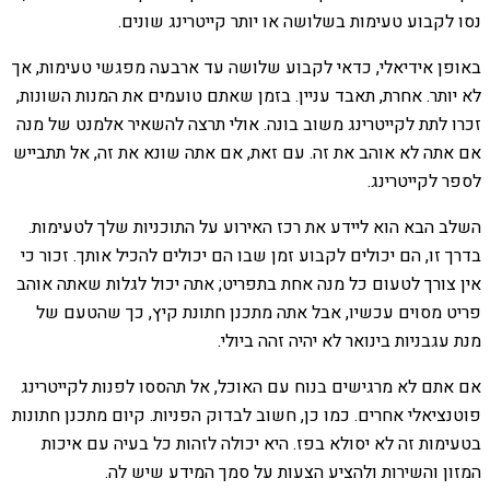
נסו לקבוע טעימות בשלושה או יותר קייטרינג שונים.
באופן אידיאלי, כדאי לקבוע שלושה עד ארבעה מפגשי טעימות, אך
לא יותר. אחרת, תאבד עניין. בזמן שאתם טועמים את המנות השונות,
זכרו לתת לקייטרינג משוב בונה. אולי תרצה להשאיר אלמנט של מנה
אם אתה לא אוהב את זה. עם זאת, אם אתה שונא את זה, אל תתבייש
לספר לקייטרינג.
השלב הבא הוא ליידע את רכז האירוע על התוכניות שלך לטעימות.
בדרך זו, הם יכולים לקבוע זמן שבו הם יכולים להכיל אותך. זכור כי
אין צורך לטעום כל מנה אחת בתפריט; אתה יכול לגלות שאתה אוהב
פריט מסוים עכשיו, אבל אתה מתכנן חתונת קיץ, כך שהטעם של
מנת עגבניות בינואר לא יהיה זהה ביולי.
אם אתם לא מרגישים בנוח עם האוכל, אל תהססו לפנות לקייטרינג
פוטנציאלי אחרים. כמו כן, חשוב לבדוק הפניות. קיום מתכנן חתונות
בטעימות זה לא יסולא בפז. היא יכולה לזהות כל בעיה עם איכות
המזון והשירות ולהציע הצעות על סמך המידע שיש לה.