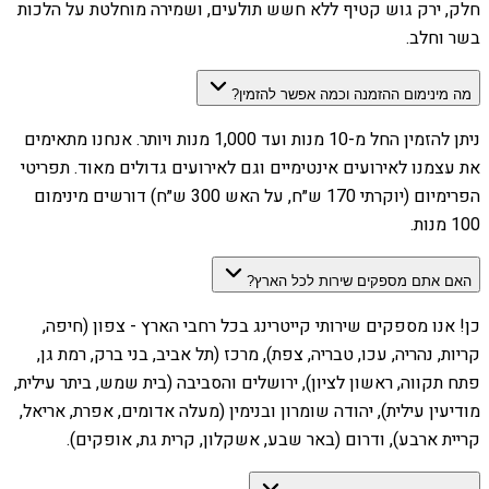
חלק, ירק גוש קטיף ללא חשש תולעים, ושמירה מוחלטת על הלכות
בשר וחלב.
מה מינימום ההזמנה וכמה אפשר להזמין?
ניתן להזמין החל מ-10 מנות ועד 1,000 מנות ויותר. אנחנו מתאימים
את עצמנו לאירועים אינטימיים וגם לאירועים גדולים מאוד. תפריטי
הפרימיום (יוקרתי 170 ש״ח, על האש 300 ש״ח) דורשים מינימום
100 מנות.
האם אתם מספקים שירות לכל הארץ?
כן! אנו מספקים שירותי קייטרינג בכל רחבי הארץ - צפון (חיפה,
קריות, נהריה, עכו, טבריה, צפת), מרכז (תל אביב, בני ברק, רמת גן,
פתח תקווה, ראשון לציון), ירושלים והסביבה (בית שמש, ביתר עילית,
מודיעין עילית), יהודה שומרון ובנימין (מעלה אדומים, אפרת, אריאל,
קריית ארבע), ודרום (באר שבע, אשקלון, קרית גת, אופקים).