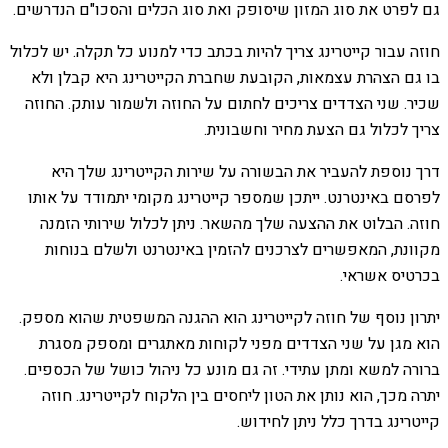
גם לפרט את סוג המזון שיסופק ואת סוג הכלים והסכו"ם הנדרשים.
חוזה עבור קייטרינג צריך להיות בכתב כדי למנוע כל תקלה. יש לכלול
בו גם הצהרת עצמאות, הקובעת שחברת הקייטרינג היא קבלן ולא
שכיר. שני הצדדים צריכים לחתום על החוזה ולשמור עותק. החוזה
צריך לכלול גם הצעת מחיר וחשבונית.
דרך נוספת להעביר את הבשורה על שירות הקייטרינג שלך היא
לפרסם באינטרנט. ייתכן שמספר קייטרינג מקומי יתמודד על אותו
חוזה. הבלוט את ההצעה שלך מהשאר. ניתן לכלול שירותי הזמנה
מקוונת, המאפשרים לצרכנים להזמין באינטרנט ולשלם בנוחות
בכרטיס אשראי.
יתרון נוסף של חוזה לקייטרינג הוא ההגנה המשפטית שהוא מספק.
הוא מגן על שני הצדדים מפני לקוחות מאתגרים ומספק מסגרת
ברורה למשא ומתן עתידי. זה גם מונע כל ניהול כושל של הכספים.
יתרה מכך, הוא נותן את הטון ליחסים בין הלקוח לקייטרינג. חוזה
קייטרינג בדרך כלל ניתן לחידוש.