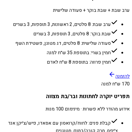
ערב שבת + שבת בוקר + סעודה שלישית
ערב שבת: 8 סלטים, 2 ראשונות, 3 תוספות, 3 בשרים
שבת בוקר: 8 סלטים, 3 תוספות, 3 בשרים
סעודה שלישית: 8 סלטים, דג מטוגן, פשטידת השף
חמין בשרי: בתוספת 35 ש״ח למנה
חמין פרווה: בתוספת 8 ש״ח לאדם
להזמנה
170 ש״ח למנה
תפריט יוקרה לחתונות ובר/בת מצווה
אירוע מהודר ללא פשרות · מינימום 100 מנות
קבלת פנים: לחוח/קרואסון עם אסאדו, פיש/צ׳יקן אנד
צ׳יפס, מרק קובה/כתום, מטוגנים