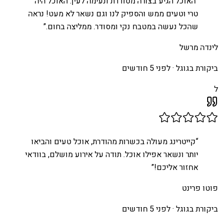
“
האוכל הגיע בצורה מסודרת ונעימה לעין. האוכל היה
טרי וטעים ממש והספיק לנו וגם נשאר לא מעט! נראה
שהכל נעשה במטבח נקי ומסודר. ממליצה בחום.
”
לינדה מרשל
ביקורת בגוגל ·
לפני 5 חודשים
ל
“
קייטרינג מעולה בכשרות מהודרת, אוכל טעים והביאו
יותר ונשאר אפילו אוכל. תודה על אירוע מושלם, בוודאי
אחזור אליכם!
”
פוטו פרינט
ביקורת בגוגל ·
לפני 5 חודשים