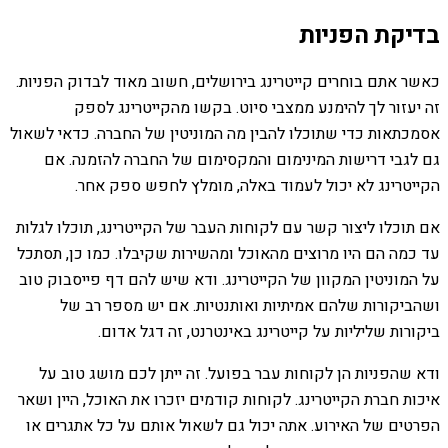
בדיקת הפניות
כאשר אתם בוחרים קייטרינג בירושלים, חשוב מאוד לבדוק הפניות.
זה יעזור לך להימנע ממצבי סיוט. בקשו מהקייטרינג לספק
אסמכתאות כדי שתוכלו להבין מה המוניטין של החברה. כדאי לשאול
גם לגבי דרישות המינימום והמקסימום של החברה להזמנה. אם
הקייטרינג לא יכול לעמוד באלה, מומלץ לחפש ספק אחר.
אם תוכלו ליצור קשר עם לקוחות העבר של הקייטרינג, תוכלו לגלות
עד כמה הם היו מרוצים מהאוכל ומהשירות שקיבלו. כמו כן, תסתכל
על המוניטין המקוון של הקייטרינג. ודא שיש להם דף פייסבוק טוב
ושהביקורות שלהם אמיתיות ואותנטיות. אם יש מספר רב של
ביקורות שליליות על קייטרינג באינטרנט, זה דגל אדום.
ודא שהפניות הן לקוחות עבר בפועל. זה ייתן לכם מושג טוב על
איכות חברת הקייטרינג. לקוחות קודמים יזכרו את האוכל, היין ושאר
הפרטים של האירוע. אתה יכול גם לשאול אותם על כל אתגרים או