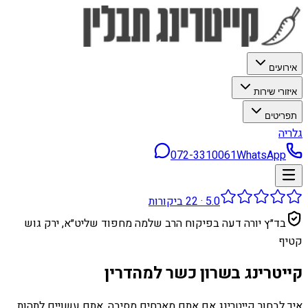
אירועים
איזורי שירות
תפריטים
גלריה
072-3310061
WhatsApp
5.0
·
22
ביקורות
בד״ץ יורה דעה בפיקוח הרב שלמה מחפוד שליט״א, ירק גוש
קטיף
קייטרינג בשרון כשר למהדרין
איך לבחור קייטרינג אם אתם מארחים מסיבה, אתם עשויים לתהות