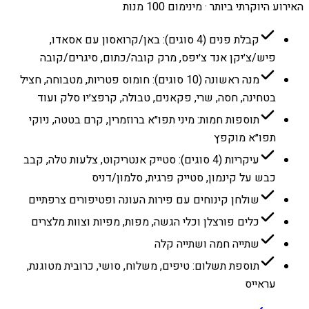
האירוע היוקרתי ביותר · מינימום 100 מנות
קבלת פנים (4 סוגים): באן/קרואסון עם אסאדו,
פיש/צ׳יקן אנד צ׳יפס, מרק קובה/כתום, סיגרים/קובה
מנה ראשונה (10 סוגים): חומוס פטריות, מטבוחה, חציל
בטחינה, חסה, שרי, פקאנים, טבולה, קרפצ׳יו סלק ועוד
תוספות חמות: מיני תפו״א ברוזמרין, קרם בטטה, ניוקי
תפו״א מוקפץ
עיקריות (4 סוגים): סטייק אנטריקוט, צלעות טלה, קבב
כבש על קינמון, סטייק פרגית, סלמון/דניס
שולחן קינוחים עם פירות העונה ופטיפורים צרפתיים
כלים פורצלן וכלי הגשה, מפות, מפיות וצוות מלצרים
שתייה חמה ושתייה קלה
תוספת תשלום: טיפים, משלוח, סושי, כרובית מטוגנת,
עראייס