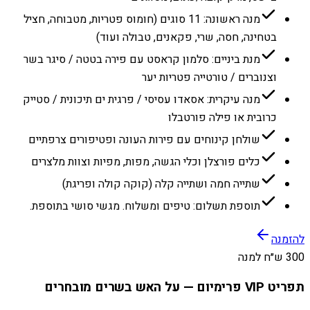
מנה ראשונה: 11 סוגים (חומוס פטריות, מטבוחה, חציל
בטחינה, חסה, שרי, פקאנים, טבולה ועוד)
מנת ביניים: סלמון קראסט עם פירה בטטה / סיגר בשר
וצנוברים / טורטייה פטריות יער
מנה עיקרית: אסאדו עסיסי / פרגית ים תיכונית / סטייק
כרובית או פילה פורטבלו
שולחן קינוחים עם פירות העונה ופטיפורים צרפתיים
כלים פורצלן וכלי הגשה, מפות, מפיות וצוות מלצרים
שתייה חמה ושתייה קלה (קוקה קולה ופריגת)
תוספת תשלום: טיפים ומשלוח. מגשי סושי בתוספת.
להזמנה
300 ש״ח למנה
תפריט VIP פרימיום — על האש בשרים מובחרים