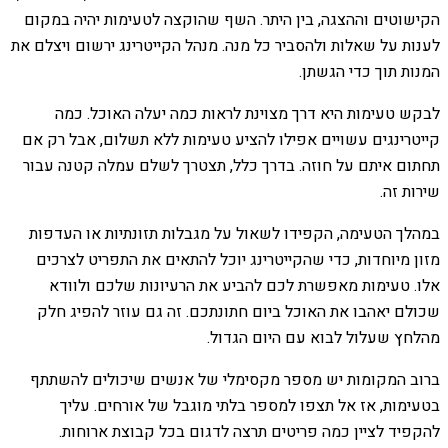
הקישוטים וההצגה, בין היתר. השף שהוקצה לטעימות יהיה במקום
לענות על שאלות ולהסביר כל מנה. מנהל הקייטרינג ירשום ויצלם את
המנות תוך כדי הגשתן.
לבקש טעימות היא דרך מצוינת לראות כמה יעלה האוכל. כמה
קייטרינגים עשויים אפילו להציע טעימות ללא תשלום, אבל רק אם
תחתום איתם על חוזה. בדרך כלל, תצטרך לשלם עמלה קטנה עבור
שירות זה.
במהלך הטעימה, הקפידו לשאול על מגבלות תזונתיות או העדפות
מזון מיוחדות, כדי שהקייטרינג יוכל להתאים את התפריט לצרכים
אלו. טעימות מאפשרת לכם להביע את הרעיונות שלכם ולוודא
שכולם יאהבו את האוכל ביום חתונתכם. זה גם עוזר להפיג חלק
מהלחץ שעלול לבוא עם היום הגדול.
ברוב המקומות יש מספר מקסימלי של אנשים שיכולים להשתתף
בטעימות, אז אל תצפו למספר בלתי מוגבל של אורחים. עליך
להקפיד לציין כמה פריטים תרצה לדגום בכל קבוצת ארוחות.