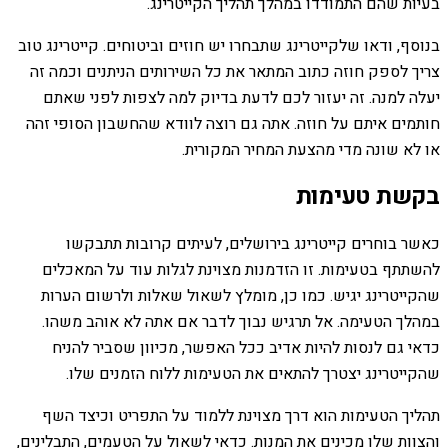
בעיות שהם התמודדו במהלך תהליך הקייטרינג.
בנוסף, ודאו שלקייטרינג שתבחרו יש חוזים וביטוחים. קייטרינג טוב
צריך לספק חוזה כתוב המתאר את כל השירותים הניתנים וכמה זה
יעלה למנה. זה יעזור לכם לדעת בדיוק למה לצפות לפני שאתם
חותמים איתם על חוזה. אתה גם רוצה לוודא שהחשבון הסופי זהה
או לא שונה מדי מהצעת המחיר המקורית.
בקשת טעימות
כאשר בוחרים קייטרינג בירושלים, לעיתים קרובות תתבקשו
להשתתף בטעימות. זו הזדמנות מצוינת לגלות עוד על המאכלים
שהקייטרינג יגיש. כמו כן, מומלץ לשאול שאלות ולרשום הערות
במהלך הטעימה. אל תרגיש נבוך לדבר אם אתה לא אוהב משהו.
כדאי גם לנסות להיות אדיב ככל האפשר, מכיוון שסביר להניח
שהקייטרינג יצטרך להתאים את הטעימות ללוח הזמנים שלו.
תהליך הטעימות הוא דרך מצוינת ללמוד על התפריט וכיצד השף
והצוות שלו מכינים את המנות. כדאי לשאול על הטעמים, התבלינים,