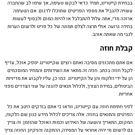
בבחירת קייטרינג, תמיד כדאי לבקש טעימה, אך שימו לב שהחברה
עשויה להגביל את מספר הפריטים שתוכלו לדגום. אם הטעימה
ארוכה מדי, אתה עלול להתבלבל או להיות המום ולבסוף לעשות
בחירה גרועה. אולי תרצה לצלם תמונה של כל פריט ולרשום הערות
לגבי מה שאתה אוהב.
קבלת חוזה
אם אתם מתכננים מסיבה ואתם רוצים שקייטרינג יספק אוכל, עדיף
לקבל חוזה בכתב. חוזה זה מתאר את השירותים והמחיר המוסכמים
הן על ידי הלקוח והן על הקייטרינג. כמו כן, עליו לקבוע את מדיניות
הביטולים, במידת הצורך, ולכלול תנאים להגנה על שני הצדדים מפני
אחריות.
לפני חתימת חוזה עם קייטרינג, וודאו כי אתם בודקים היטב את כל
הפרטים והתנאים בחוזה. אלה צריכים לכלול מידע כגון שם הלקוח,
המקום, התאריך והשעה של האירוע וכמות האוכל שהוזמן. זה צריך
גם לרשום מי יהיה אחראי על המסירה, ההתקנה והניקיון. החוזה צריך