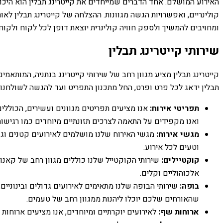
האירוע המושלם. אחד הדברים שמייחדים את קייטרינג תבלין הוא היכול
קולינריים, ואפשרויות הגשה מגוונות. ההצלחה של קייטרינג תבלין לאו
ומחויבים להמשיך ולספק חוויה קולינרית יוצאת דופן לכל לקוח ולקוח.
שירותי קייטרינג תבלין
קייטרינג תבלין מציע מגוון רחב של שירותי קייטרינג בנתניה, המותאמים
תבלין ידאג לכל פרט ופרט, החל מתכנון התפריט ועד להגשה לשולחנות
תפריטי אירוח:
אנו מציעים תפריטים מגוונים ועשירים, הכוללים מ
ואנו מקפידים על התאמה לצרכים תזונתיים מיוחדים כמו רגישות 
מגשי אירוח:
מגשי האירוח שלנו מושלמים לאירועים קטנים וגדו
וטעים לכל אירוע.
קוקטיילים:
שירותי הקוקטייל שלנו כוללים מגוון רחב של קאנות
אלכוהוליים וקלים.
בופה:
שירותי הבופה שלנו מתאימים לאירועים גדולים ובינוניי
שהאורחים שלכם יוכלו ליהנות ממגוון רחב של טעמים.
ארוחות שף:
לאירועים יוקרתיים ומיוחדים, אנו מציעים ארוחות