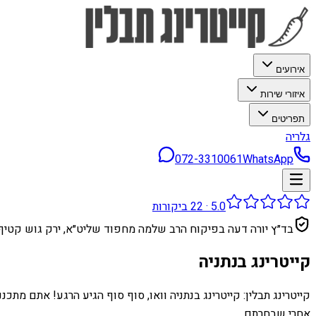
אירועים
איזורי שירות
תפריטים
גלריה
072-3310061
WhatsApp
5.0
·
22
ביקורות
בד״ץ יורה דעה בפיקוח הרב שלמה מחפוד שליט״א, ירק גוש קטיף
קייטרינג בנתניה
קייטרינג תבלין: קייטרינג בנתניה וואו, סוף סוף הגיע הרגע! אתם מתכ
אחרי שבחרתם