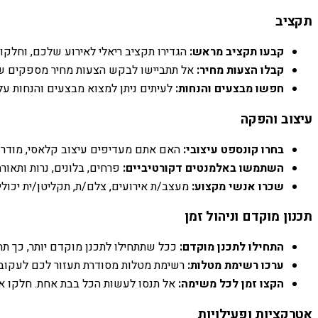
תקציב
קבעו תקציב מראש:
הגדירו תקציב ריאלי לאירוע שלכם, וחלקו 
קבלו הצעות מחיר:
אל תתביישו לבקש הצעות מחיר מספקים שוני
חפשו מבצעים והנחות:
לעיתים ניתן למצוא מבצעים והנחות על 
עיצוב והפקה
בחרו קונספט עיצובי:
האם אתם מעדיפים עיצוב קלאסי, מודרני,
השתמשו באלמנטים דקורטיביים:
פרחים, בלונים, נרות ותאורה
שכרו אנשי מקצוע:
מעצב/ת אירועים, צלם/ת, תקליטן/ית יכולי
תכנון מוקדם וניהול זמן
התחילו לתכנן מוקדם:
ככל שתתחילו לתכנן מוקדם יותר, כך תה
ערכו רשימת מטלות:
רשימת מטלות מסודרת תעזור לכם לעקוב 
הקצו זמן לכל משימה:
אל תנסו לעשות הכל בבת אחת. חלקו את 
אטרקציות ופעילויות