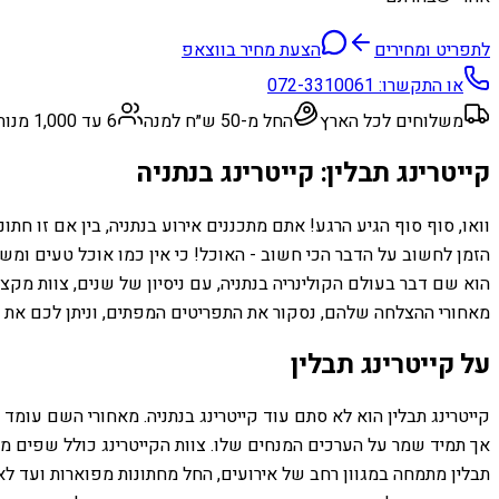
לתפריט ומחירים
הצעת מחיר בווצאפ
או התקשרו:
072-3310061
משלוחים לכל הארץ
החל מ-50 ש״ח למנה
6 עד 1,000 מנות
קייטרינג תבלין: קייטרינג בנתניה
וואו, סוף סוף הגיע הרגע! אתם מתכננים אירוע בנתניה, בין אם זו ח
הזמן לחשוב על הדבר הכי חשוב - האוכל! כי אין כמו אוכל טעים ומש
הוא שם דבר בעולם הקולינריה בנתניה, עם ניסיון של שנים, צוות מקצ
מאחורי ההצלחה שלהם, נסקור את התפריטים המפתים, וניתן לכם את כל
על קייטרינג תבלין
קייטרינג תבלין הוא לא סתם עוד קייטרינג בנתניה. מאחורי השם עומד 
אך תמיד שמר על הערכים המנחים שלו. צוות הקייטרינג כולל שפים מו
תבלין מתמחה במגוון רחב של אירועים, החל מחתונות מפוארות ועד לאי