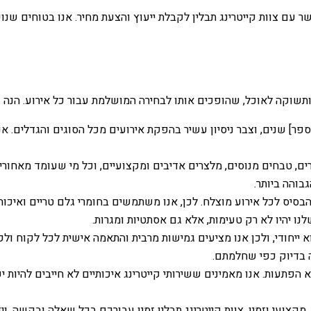
קשר עם צוות קייטרינג תבלין לקבלת ייעוץ והצעת מחיר. אנו בטוחים 
ת ותשוקה לאוכל, שהופכים אותו לבחירה המושלמת עבור כל אירוע. הנה 
ספר] שנים, וצבר ניסיון עשיר בהפקת אירועים מכל הסוגים והגדלים. אנ
ים, טבחים מנוסים, מלצרים אדיבים ומקצועיים, וכל מי שעומד מאחור
בוהה ביותר.
בסיס לכל אירוע מוצלח. לכן, אנו משתמשים בחומרי גלם טריים ואיכו
ו יהיו לא רק טעימות, אלא גם אסתטיות ומגרות.
א ייחודי, ולכן אנו מציעים גמישות מרבית והתאמה אישית לכל לקוח ו
ה בדיוק כפי שחלמתם.
 הפתעות. אנו מאמינים ששירותי קייטרינג איכותיים לא חייבים להיות
מקצועי וזמין. צוות קייטרינג תבלין זמין עבורכם בכל שאלה ובקשה, 