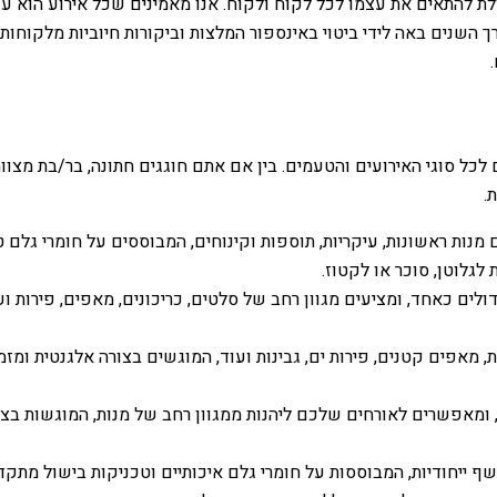
ת להתאים את עצמו לכל לקוח ולקוח. אנו מאמינים שכל אירוע הוא עולם
רך השנים באה לידי ביטוי באינספור המלצות וביקורות חיוביות מלקוחות 
 לכל סוגי האירועים והטעמים. בין אם אתם חוגגים חתונה, בר/בת מצווה, 
.
נות ראשונות, עיקריות, תוספות וקינוחים, המבוססים על חומרי גלם טריי
לגלוטן, סוכר או לקטוז.
לים כאחד, ומציעים מגוון רחב של סלטים, כריכונים, מאפים, פירות וע
, מאפים קטנים, פירות ים, גבינות ועוד, המוגשים בצורה אלגנטית ומזמ
ם, ומאפשרים לאורחים שלכם ליהנות ממגוון רחב של מנות, המוגשות בצ
 שף ייחודיות, המבוססות על חומרי גלם איכותיים וטכניקות בישול מת