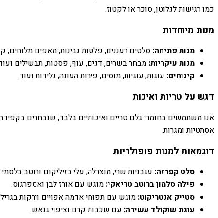
כמו רגישות לגלוטן, סוכר או לקטוז.
מנות מיוחדות
מנות פתיחה:
סלטים רעננים, פלטות גבינות, מאפים מלוחים, קי
מנות עיקריות:
מבחר בשרים, דגים, עוף, פסטות, תבשילים ועוד,
קינוחים:
עוגות, עוגיות, מוסים, פירות העונה, גלידות ועוד.
דגש על טריות ואיכות
אנו משתמשים בחומרי גלם טריים ואיכותיים בלבד, שנבחרים בקפידה 
אסתטיות ומגרות.
דוגמאות למנות פופולריות
סלט קפרזה:
עגבניות שרי, מוצרלה, עלי בזיליקום ורוטב בלסמי.
פילה סלמון ברוטב טריאקי:
מוגש עם אורז לבן ואספרגוס.
סטייק אנטריקוט:
מוגש עם תפוחי אדמה אפויים וירקות בגריל.
עוגת שוקולד עשירה:
עם שכבות קרם וציפוי גנאש.