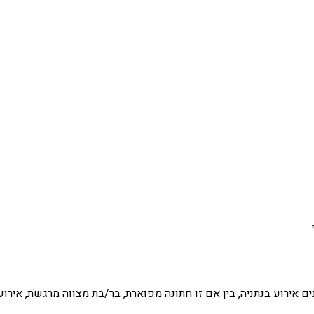
ננים אירוע בנתניה, בין אם זו חתונה מפוארת, בר/בת מצווה מרגשת, איר