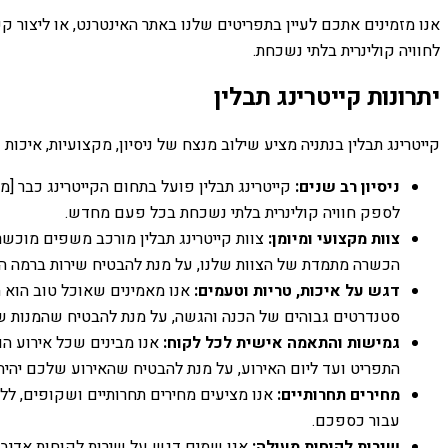
אנו מזמינים אתכם לעיין בתפריטים שלנו באתר האינטרנט, או ליצור 
לחוויה קולינרית בלתי נשכחת.
יתרונות קייטרינג תבלין
קייטרינג תבלין בנתניה מציע שילוב מנצח של ניסיון, מקצועיות, איכו
ניסיון רב שנים:
קייטרינג תבלין פועל בתחום הקייטרינג כבר [מ
לספק חוויה קולינרית בלתי נשכחת בכל פעם מחדש.
צוות מקצועי ומיומן:
צוות קייטרינג תבלין מורכב משפים מוכשר
הכשרה מתמדת של הצוות שלנו, על מנת להבטיח שירות ברמה הג
דגש על איכות, טריות וטעמים:
אנו מאמינים שאוכל טוב הוא ה
סטנדרטים גבוהים של הכנה והגשה, על מנת להבטיח שהמנות שלנ
גמישות והתאמה אישית לכל לקוח:
אנו מבינים שכל אירוע הו
התפריט ועד ליום האירוע, על מנת להבטיח שהאירוע שלכם יהי
מחירים תחרותיים:
אנו מציעים מחירים תחרותיים ושקופים, ללא
עבור כספכם.
שירות לקוחות מעולה:
אנו שמים דגש על שירות לקוחות אדיב, 