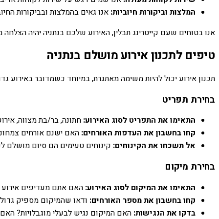
המלצות וביקורות חיוביות:
אנו גאים בהמלצות ובביקורות החיו
אנו בטוחים שעם קייטרינג תבלין, האירוע שלכם בנתניה יהיה הצלחה 
טיפים לתכנון אירוע מושלם בנתניה
תכנון אירוע יכול להיות משימה מאתגרת, במיוחד כשמדובר באירוע גדו
בחירת תפריט
התאימו את התפריט לסוג האירוע:
חתונה, בר/בת מצווה, אירו
קחו בחשבון את העדפות האורחים:
האם ישנם אורחים צמחוניי
אל תשכחו את הקינוחים:
קינוחים טעימים הם סיום מושלם לכל
בחירת מיקום
התאימו את המיקום לסוג האירוע:
האם אתם מעדיפים אירוע באו
קחו בחשבון את מספר האורחים:
ודאו שהמיקום מספיק גדול ו
בדקו את הנגישות:
האם המיקום נגיש לבעלי מוגבלויות? האם 