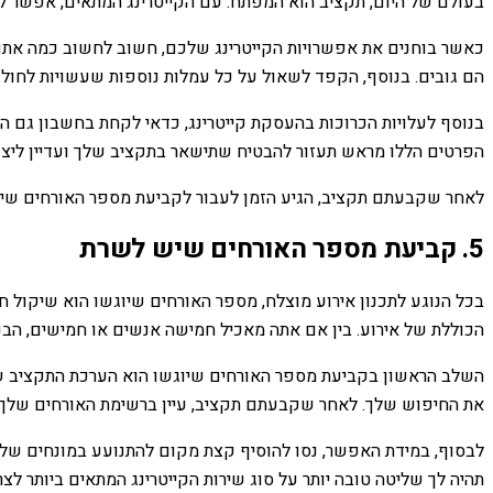
בעולם של היום, תקציב הוא המפתח. עם הקייטרינג המתאים, אפשר לי
כאשר בוחנים את אפשרויות הקייטרינג שלכם, חשוב לחשוב כמה אתם 
הם גובים. בנוסף, הקפד לשאול על כל עמלות נוספות שעשויות לחול - 
בנוסף לעלויות הכרוכות בהעסקת קייטרינג, כדאי לקחת בחשבון גם הו
הפרטים הללו מראש תעזור להבטיח שתישאר בתקציב שלך ועדיין ליצו
לאחר שקבעתם תקציב, הגיע הזמן לעבור לקביעת מספר האורחים שי
5. קביעת מספר האורחים שיש לשרת
בכל הנוגע לתכנון אירוע מוצלח, מספר האורחים שיוגשו הוא שיקול 
הכוללת של אירוע. בין אם אתה מאכיל חמישה אנשים או חמישים, הבנת
השלב הראשון בקביעת מספר האורחים שיוגשו הוא הערכת התקציב שלך
את החיפוש שלך. לאחר שקבעתם תקציב, עיין ברשימת האורחים שלך ול
לבסוף, במידת האפשר, נסו להוסיף קצת מקום להתנועע במונחים של מס
תהיה לך שליטה טובה יותר על סוג שירות הקייטרינג המתאים ביותר ל