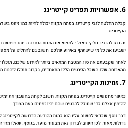
6. אפשרויות תפריט קייטרינג
קבלת החלטה לגבי קייטרינג בפתח תקווה יכולה להיות כמו ניווט בש
הקייטרינג.
זה כמו להרכיב חלקי פאזל - למצוא את המנות הטובות ביותר שימשכו
ישביעו את כל מי שישתתף באירוע שלכם. חשוב גם להחליט על מספר המ
לאחר שקבעתם את סוג המטבח המתאים ביותר לאירוע שלכם, תוכלו להת
מהארוחה שלו. כשכל הפרטים הללו מתאחדים, בקרוב תוכלו ליהנות מח
7. זמינות הקייטרינג
כאשר מחפשים קייטרינג בפתח תקווה, חשוב לקחת בחשבון את זמינותם.
להזמין אצלם כדי שתוכל להבטיח שהם יהיו זמינים בעת הצורך.
דבר נוסף שכדאי לחשוב עליו הוא כמות ההודעה הדרושה לקייטרינג לה
גדולות מאוד, לכן חשוב לבדוק זאת מבעוד מועד. בנוסף, שאלו מהי 