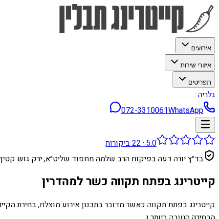
אירועים
איזורי שירות
תפריטים
גלריה
072-3310061
WhatsApp
5.0
·
22
ביקורות
בד״ץ יורה דעה בפיקוח הרב שלמה מחפוד שליט״א, ירק גוש קטיף
קייטרינג בפתח תקווה כשר למהדרין
קייטרינג בפתח תקווה כאשר מדובר בתכנון אירוע מוצלח, בחירת הקייט
הבחירה הטובה ביותר ו