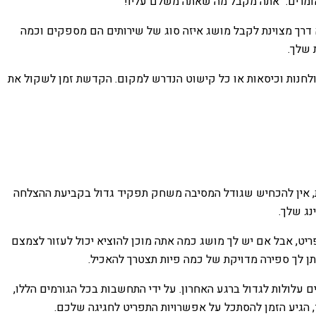
אומרים: "אתה מקבל מה שאתה משלם עליו!"
 דרך מצוינת לקבל מושג איזה סוג של שירותים הם מספקים וכמה
 שלך.
 שולחנות וכיסאות או כל קישוט הנדרש למקום. הקדשת זמן לשקול את
ות, אין להכחיש שגודל המסיבה משחק תפקיד גדול בקביעת ההצלחה
נג שלך.
ט, אבל אם יש לך מושג כמה אתה מוכן להוציא יכול לעזור לצמצם
תן לך ספירה מדויקת של כמה פיות תצטרך להאכיל.
עלולות לגדול ברגע האחרון. על ידי התחשבות בכל הגורמים הללו,
, הגיע הזמן להסתכל על אפשרויות התפריט לחגיגה שלכם.