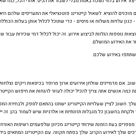
צור אירוע בלתי נשכח באמת מבלי לשבור את הכיס. אחרי הכל, כמו ש
מוכנים להוציא. לשאול קייטרינג פוטנציאלי את התעריפים שלהם היא
כגון עלויות משלוח או מיסים - כדי שתוכל לכלול אותן בעלות הכוללת
צאות נוספות הנלוות לביצוע אירוע. זה יכול לכלול דמי שכירות עבור
ר את האירוע המושלם.
שתתפו באירוע שלכם.
חשוב. אם מדמיינים שולחן אירועים ארוך מרופד בכיסאות ריקים וצלח
 כמה אנשים אתה צריך להכיל יכולה לעזור להנחות את חיפוש הקייטרי
. חשוב לציין שעלויות הקייטרינג ישתנו בהתאם לספק ולבחירת התפרי
קחת בחשבון כל מגבלות תזונתיות או אלרגיות שיש לעמוד בהן. זה יי
פרים בעת הזמנת שירותי קייטרינג מכיוון שלפעמים רשימות האורחים 
צרכים שלך לאירוע הקרוב שלך בפתח תקווה. עם הקייטרינג המתאים ביד