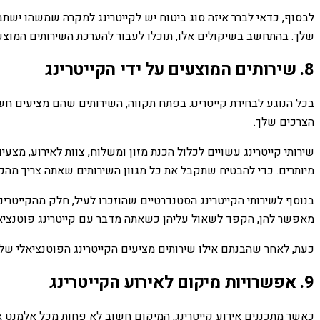
לבסוף, כדאי לברר איזה סוג ביטוח יש לקייטרינג למקרה שמשהו ישתב
שלך. בהתחשב בשיקולים אלו, תוכלו לעבור להערכת השירותים המוצעים
8. שירותים המוצעים על ידי הקייטרינג
בכל הנוגע לבחירת קייטרינג בפתח תקווה, השירותים שהם מציעים חשו
הצרכים שלך.
שירותי קייטרינג עשויים לכלול הכנת מזון ומשלוח, צוות לאירוע, מצ
מיותרים. כדי להבטיח שתקבל את כל מגוון השירותים שאתה צריך מהק
בנוסף לשירותי הקייטרינג הסטנדרטיים שהוזכרו לעיל, חלק מהקייטרי
מאפשר להן, הקפד לשאול עליהן כשאתה מדבר עם קייטרינג פוטנציאל
כעת, לאחר שהבנתם אילו שירותים מציעים הקייטרינג הפוטנציאלי שלכ
9. אפשרויות מיקום לאירוע הקייטרינג
כאשר מתכננים אירוע קייטרינג, המיקום חשוב לא פחות מכל אלמנט אח