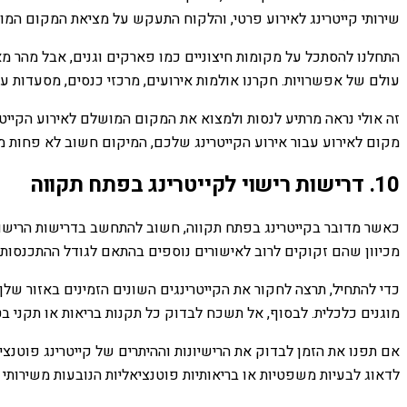
שירותי קייטרינג לאירוע פרטי, והלקוח התעקש על מציאת המקום המו
התחלנו להסתכל על מקומות חיצוניים כמו פארקים וגנים, אבל מהר מאו
עולם של אפשרויות. חקרנו אולמות אירועים, מרכזי כנסים, מסעדות עם
זה אולי נראה מרתיע לנסות ולמצוא את המקום המושלם לאירוע הקייט
מקום לאירוע עבור אירוע הקייטרינג שלכם, המיקום חשוב לא פחות מ
10. דרישות רישוי לקייטרינג בפתח תקווה
כאשר מדובר בקייטרינג בפתח תקווה, חשוב להתחשב בדרישות הרישוי של
מכיוון שהם זקוקים לרוב לאישורים נוספים בהתאם לגודל ההתכנסות.
כדי להתחיל, תרצה לחקור את הקייטרינגים השונים הזמינים באזור שלך
מוגנים כלכלית. לבסוף, אל תשכח לבדוק כל תקנות בריאות או תקני ב
אם תפנו את הזמן לבדוק את הרישיונות וההיתרים של קייטרינג פוטנצ
לדאוג לבעיות משפטיות או בריאותיות פוטנציאליות הנובעות משירותי ק