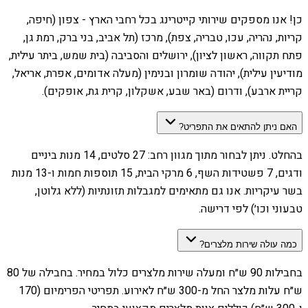
כן! אנו מספקים שירותי קייטרינג בכל רחבי הארץ - צפון (חיפה,
קריות, נהריה, עכו, טבריה, צפת), מרכז (תל אביב, בני ברק, רמת גן,
פתח תקווה, ראשון לציון), ירושלים והסביבה (בית שמש, ביתר עילית,
מודיעין עילית), יהודה שומרון ובנימין (מעלה אדומים, אפרת, אריאל,
קריית ארבע), ודרום (באר שבע, אשקלון, קרית גת, אופקים).
האם ניתן להתאים את התפריט?
בהחלט. ניתן לבחור מתוך מגוון רחב: 27 סלטים, 14 מנות ביניים
ודגים, 7 פשטידות השף, 6 מרקי הבית, 15 תוספות חמות ו-13 מנות
בשר עיקריות. אנו גם מתאימים למגבלות תזונתיות (ללא גלוטן,
טבעוני וכו׳) לפי דרישה.
כמה עולה שירות מלצרים?
בחבילות 90 ש״ח ומעלה שירות מלצרים כלול במחיר. בחבילה של 80
ש״ח עלות מלצר החל מ-300 ש״ח לאירוע. תפריטי הפרימיום (170