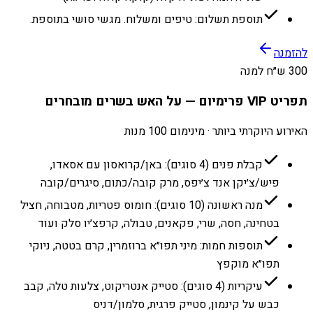
תוספת תשלום: טיפים ומשלוח. מגשי סושי בתוספת.
להזמנה
300 ש״ח למנה
תפריט VIP פרימיום — על האש בשרים מובחרים
האירוע היוקרתי ביותר · מינימום 100 מנות
קבלת פנים (4 סוגים): באן/קרואסון עם אסאדו,
פיש/צ׳יקן אנד צ׳יפס, מרק קובה/כתום, סיגרים/קובה
מנה ראשונה (10 סוגים): חומוס פטריות, מטבוחה, חציל
בטחינה, חסה, שרי, פקאנים, טבולה, קרפצ׳יו סלק ועוד
תוספות חמות: מיני תפו״א ברוזמרין, קרם בטטה, ניוקי
תפו״א מוקפץ
עיקריות (4 סוגים): סטייק אנטריקוט, צלעות טלה, קבב
כבש על קינמון, סטייק פרגית, סלמון/דניס