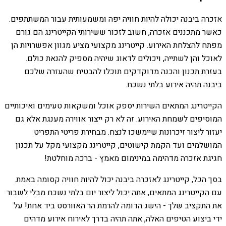
אזכרה ביבנה יכולה להיות חוויה יפה ומשמעותית עבור המשתתפים.
כאשר מתכננים אזכרה, חשוב לזכור ששירותי הקייטרינג הם גורם
מפתח להצלחת האירוע. קייטרינג מקצועי מציע מגוון אפשרויות הן
לאוכל והן לשתייה, ויכולים לדאוג שיהיה מספיק להנאת כולם.
בעזרת תכנון והכנה מדוקדקים תוכלו להבטיח שהעזרה שלכם
ביבנה תהיה אירוע בלתי נשכח.
הקייטרינג המתאים השירות יספק אוכל ומשקאות טעימים ואיכותיים
המוסיפים לשמחת האירוע. זה לא רק ייצור אווירה מענגת אלא גם
יעזור ליצור זיכרונות שיימשכו לנצח. מבחירת פריטי התפריט
המושלמים ועד הקמת קישוטים, קייטרינג מקצועי מקל על תכנון
חגיגת אזכרה מדהימה במינימום מאמץ - ברכה מוחלטת!
בסך הכל, קייטרינג לאזכרה ביבנה יכול להיות חוויה קסומה באמת.
עם הקייטרינג המתאים, אתה יכול ליצור יום בלתי נשכח מבלי לשבור
את התקציב שלך - הישג הדומה להרמת הר האוורסט ביד אחת! על
ידי ביצוע הטיפים האלה, אתה תהיה בדרך לאירוח אירוע מדהים