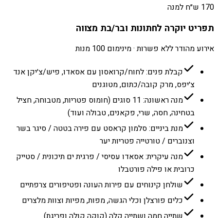
170 ש״ח למנה
תפריט יוקרה לחתונות ובר/בת מצווה
אירוע מהודר ללא פשרות · מינימום 100 מנות
קבלת פנים: לחוח/קרואסון עם אסאדו, פיש/צ׳יקן אנד
צ׳יפס, מרק קובה/כתום, מטוגנים
מנה ראשונה: 11 סוגים (חומוס פטריות, מטבוחה, חציל
בטחינה, חסה, שרי, פקאנים, טבולה ועוד)
מנת ביניים: סלמון קראסט עם פירה בטטה / סיגר בשר
וצנוברים / טורטייה פטריות יער
מנה עיקרית: אסאדו עסיסי / פרגית ים תיכונית / סטייק
כרובית או פילה פורטבלו
שולחן קינוחים עם פירות העונה ופטיפורים צרפתיים
כלים פורצלן וכלי הגשה, מפות, מפיות וצוות מלצרים
שתייה חמה ושתייה קלה (קוקה קולה ופריגת)