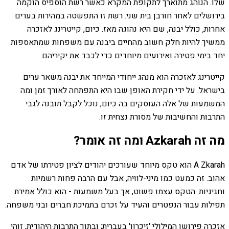
שלו. הנוהג מתוארך לתקופת המקרא כאשר רשת הוספיס הוקמה
בירושלים לאחר חורבן בית שני. רשת זו התפשטה במהירות בערים
אחרות, כולל יבנה, שם היא נהוגה מאז. כיום, קייטרינג לאזכרה
ממשיך להיות חלק חשוב מהחיים ביבנה עם משפחות שמתאספות
יחד בימי פטירה ואירועים מיוחדים כדי לכבד את יקיריהם.
קייטרינג לאזכרה הוא מנהג ייחודי המייחד את יבנה משאר ערים
בישראל. על ידי חקירת האופן שבו היא התפתחה לאורך זמן ומה
המשמעות של אלה העוסקים בה כיום, נוכל לקבל תובנה לגבי
התרבות והחשיבות של מסורת נצחית זו.
מה זה Azkarah ומה זה אומר?
A Zkarah הוא טקס מיוחד שעורכים יהודים לציון פטירתו של אדם
אהוב. זה כמעט כמו מיני-לוויה, אבל עם הרבה פחות רשמיות
וחגיגיות. הטקס עצמו פשוט, אך בעל משמעות - הוא כולל אמירת
תפילות עבור הנפטרים והעיד על זכרם בתמיכת חברים ובני משפחה.
אזכרה פירושו המילולי 'זיכרון' בעברית; ובתוך התרבות היהודית, זוהי