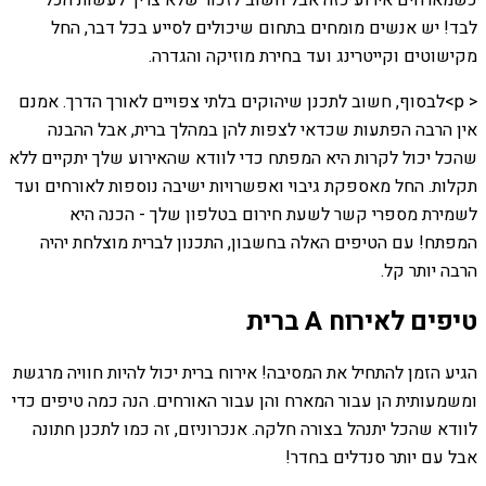
כשמארחים אירוע כזה אבל חשוב לזכור שלא צריך לעשות הכל
לבד! יש אנשים מומחים בתחום שיכולים לסייע בכל דבר, החל
מקישוטים וקייטרינג ועד בחירת מוזיקה והגדרה.
< p>לבסוף, חשוב לתכנן שיהוקים בלתי צפויים לאורך הדרך. אמנם
אין הרבה הפתעות שכדאי לצפות להן במהלך ברית, אבל ההבנה
שהכל יכול לקרות היא המפתח כדי לוודא שהאירוע שלך יתקיים ללא
תקלות. החל מאספקת גיבוי ואפשרויות ישיבה נוספות לאורחים ועד
לשמירת מספרי קשר לשעת חירום בטלפון שלך - הכנה היא
המפתח! עם הטיפים האלה בחשבון, התכנון לברית מוצלחת יהיה
הרבה יותר קל.
טיפים לאירוח A ברית
הגיע הזמן להתחיל את המסיבה! אירוח ברית יכול להיות חוויה מרגשת
ומשמעותית הן עבור המארח והן עבור האורחים. הנה כמה טיפים כדי
לוודא שהכל יתנהל בצורה חלקה. אנכרוניזם, זה כמו לתכנן חתונה
אבל עם יותר סנדלים בחדר!