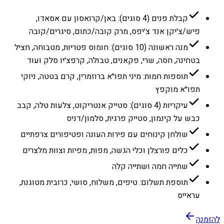
קבלת פנים (4 סוגים): באן/קרואסון עם אסאדו,
פיש/צ׳יקן אנד צ׳יפס, מרק קובה/כתום, סיגרים/קובה
מנה ראשונה (10 סוגים): חומוס פטריות, מטבוחה, חציל
בטחינה, חסה, שרי, פקאנים, טבולה, קרפצ׳יו סלק ועוד
תוספות חמות: מיני תפו״א ברוזמרין, קרם בטטה, ניוקי
תפו״א מוקפץ
עיקריות (4 סוגים): סטייק אנטריקוט, צלעות טלה, קבב
כבש על קינמון, סטייק פרגית, סלמון/דניס
שולחן קינוחים עם פירות העונה ופטיפורים צרפתיים
כלים פורצלן וכלי הגשה, מפות, מפיות וצוות מלצרים
שתייה חמה ושתייה קלה
תוספת תשלום: טיפים, משלוח, סושי, כרובית מטוגנת,
עראייס
להזמנה