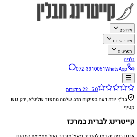
אירועים
איזורי שירות
תפריטים
גלריה
072-3310061
WhatsApp
5.0
·
22
ביקורות
בד״ץ יורה דעה בפיקוח הרב שלמה מחפוד שליט״א, ירק גוש
קטיף
קייטרינג לברית במרכז
ארגון ברית זה כמו להרכיב פאזל מורכב. החל ממציאת המקום