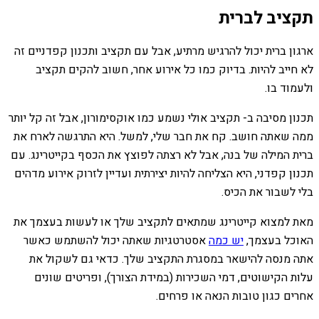
תקציב לברית
ארגון ברית יכול להרגיש מרתיע, אבל עם תקציב ותכנון קפדניים זה
לא חייב להיות. בדיוק כמו כל אירוע אחר, חשוב להקים תקציב
ולעמוד בו.
תכנון מסיבה ב- תקציב אולי נשמע כמו אוקסימורון, אבל זה קל יותר
ממה שאתה חושב. קח את חבר שלי, למשל. היא התרגשה לארח את
ברית המילה של בנה, אבל לא רצתה לפוצץ את הכסף בקייטרינג. עם
תכנון קפדני, היא הצליחה להיות יצירתית ועדיין לזרוק אירוע מדהים
בלי לשבור את הכיס.
מאת למצוא קייטרינג שמתאים לתקציב שלך או לעשות בעצמך את
האוכל בעצמך,
יש כמה
אסטרטגיות שאתה יכול להשתמש כאשר
אתה מנסה להישאר במסגרת התקציב שלך. כדאי גם לשקול את
עלות הקישוטים, דמי השכירות (במידת הצורך), ופריטים שונים
אחרים כגון טובות הנאה או פרחים.