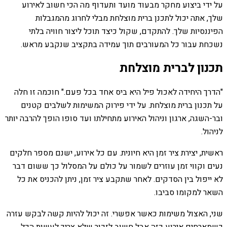
על ידי ביצוע מחקר מבעוד מועד ותעדוף מה הכי חשוב לאירוע
שלך, אתה יכול לתכנן ברית מוצלחת מבלי לחרוג מהמגבלות
הפיננסיות שלך. להתקדם, שקול כיצד תוכל ליצור חוויה בלתי
נשכחת עבור כל המעורבים תוך עמידה בתקציב שנקבע מראש.
תכנון לברית מוצלחת
"הדרך היחידה לאכול פיל היא ביס אחד בכל פעם." חוכמה זו חלה
על תכנון ברית מוצלחת. על ידי פירוק המשימות לשלבים קטנים
ובר-השגה, ארגון וניהול האירוע מתחילתו ועד סופו הופך להרבה יותר
לניהול.
ראשית, יצירת ציר זמן היא חיונית. עם כל אירוע, ישנם מספר חלקים
נעים וקווי זמן עוזרים לשמור על כולם על המסלול כך ששום דבר
לא ייפול בין הסדקים. לאחר שתקבע ציר זמן, ניתן להכניס את כל
השאר למקומו סביבו.
שני, האצול משימות כאשר אפשרי. זה יכול להיות קשה לבקש עזרה