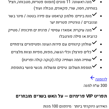
מנה ראשונה: 11 סוגים (חומוס פטריות, מטבוחה, חציל
בטחינה, חסה, שרי, פקאנים, טבולה ועוד)
מנת ביניים: סלמון קראסט עם פירה בטטה / סיגר בשר
וצנוברים / טורטייה פטריות יער
מנה עיקרית: אסאדו עסיסי / פרגית ים תיכונית / סטייק
כרובית או פילה פורטבלו
שולחן קינוחים עם פירות העונה ופטיפורים צרפתיים
כלים פורצלן וכלי הגשה, מפות, מפיות וצוות מלצרים
שתייה חמה ושתייה קלה (קוקה קולה ופריגת)
תוספת תשלום: טיפים ומשלוח. מגשי סושי בתוספת.
להזמנה
300 ש״ח למנה
תפריט VIP פרימיום — על האש בשרים מובחרים
האירוע היוקרתי ביותר · מינימום 100 מנות