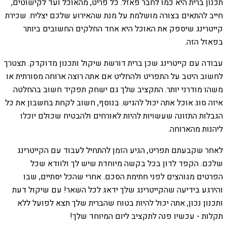
תכנון ברית היא כמו לחבר פאזל. כל פריט, מהאוכל ועד לקישוטים,
חייב להתאים בצורה מושלמת על מנת שהאירוע שלכם יצליח. שכירת
קייטרינג שיספק את האוכל היא אחד החלקים החשובים ביותר
בפאזל הזה.
עבודה עם קייטרינג שכן ברית דורשת שיקול ותכנון מדוקדק. תצטרך
לחשוב היטב על התפריט ולהחליט אם אתה רוצה ארוחה מסורתית או
משהו מודרני יותר. התקציב שלך גם ישחק תפקיד חשוב בהחלטה
איזה סוג אוכל אתה יכול להגיש. בנוסף, חשוב לקחת בחשבון את כל
הגבלות התזונה שעשויות להיות לאורחים ולהבטיח שכולם יוכלו
ליהנות מהארוחה.
לאחר שקבעתם תפריט, הגיע הזמן להתחיל לעבוד עם הקייטרינג
שלכם. הקפד לדון בכל בקשה מיוחדת שיש לך ולוודא שכל
הפרטים מגוהצים לפני חתימת הסכם. אחרי שהכל יסתיים, שבו
והירגע בידיעה שהקייטרינג שלך ידאג לכל השאר! עם שיקול דעת
ותכנון נכון, אתה יכול להיות בטוח שהברית שלך תצא לפועל ללא
תקלות - עכשיו פנה לתקציב ליום המיוחד שלך!