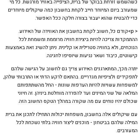
כשהשמש זורחת בבוקר של ברית, הציפייה באוויר מורגשת. כל מי
שמעורב ביום המיוחד חייב לקחת בחשבון כמה שיקולים מיוחדים
כדי להבטיח שהוא יעבור בצורה חלקה ככל האפשר.
< p>קודם כל, חשוב לקחת בחשבון את האווירה של האירוע.
ההתמקדות צריכה להיות ביצירת חוויה מרוממת ומשמחת לכל
הנוכחים, ולא בחוויה סטרילית או קלינית. ניתן להשיג זאת באמצעות
קישוטים, כיבוד ושאר נגיעות שיוסיפו לחגיגה.
יתרה מכך, המתארגנים האירוע צריך גם לחשוב על הגישה שלהם
לתפקידים ולציפיות מגדריים. בהתאם לרקע הדתי או התרבותי שלהן,
למשפחות עשויות להיות העדפות שונות - החל מהשתתפותם
המלאה של שני המינים ועד להפרדה מוחלטת ביניהן. זה חיוני
שכולם יהיו נוחים עם מה שקורה במהלך הטקס החשוב הזה.
עם שיקולים אלה בחשבון, משפחות יכולות התחילו לתכנן את ברית
המילה שלהם בביטחון - מוכנים ליצור חוויה בלתי נשכחת לכל
המעורבים.