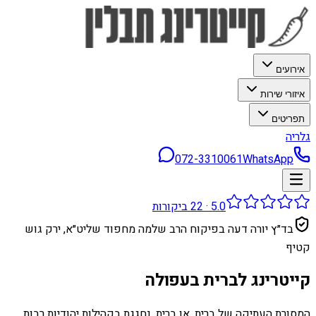
אירועים
איזורי שירות
תפריטים
גלריה
072-3310061
WhatsApp
5.0
·
22
ביקורות
בד״ץ יורה דעה בפיקוח הרב שלמה מחפוד שליט״א, ירק גוש
קטיף
קייטרינג לברית בעפולה
המסורת העתיקה של ברית, או ברית, נחגגת בקהילות יהודיות רבות