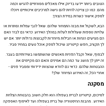
הטובים ביותר יידעו בדיוק אילו מאכלים מסורתיים להגיש וכמה
מהם. כמו כן צריכה להיות להם גישה למרכיבים איכותיים ויוכלו
לספק אישור כשרות במידת הצורך.
הבא, לשקול את מבנה התמחור שלהם. שאל לגבי עמלות נסתרות או
עלויות נוספות שעלולות לעלות במהלך האירוע. כדאי גם לברר האם
הם מציעים הנחות או חבילות מיוחדות לקבוצות גדולות יותר. אם יש
לך תקציב, חפש קייטרינג שיכול לספק אוכל טעים במחיר סביר.
לבסוף, שאל וקבל הפניות מאנשים שהשתמשו בשירותיהם בעבר.
זה ייתן לך מושג עד כמה הם אמינים והאם הם מקיימים את
ההבטחות שלהם. כדאי גם לוודא שהצוות ידידותי ומסביר פנים -
אחרי הכל, זה האירוע המיוחד שלך!
מסקנה
לסיכום, קייטרינג לברית בעפולה הוא חלק חשוב בהבטחת הצלחת
האירוע . מהבנת ההיסטוריה של ברית בעפולה ועד לאיסוף האספקה