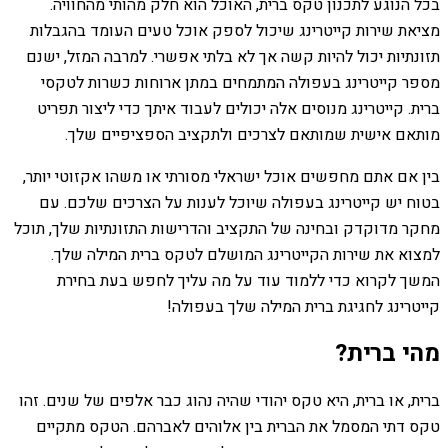
בכל הנוגע לתכנון טקס ברית, האוכל הוא חלק מהותי מהחוויה.
מציאת שירות קייטרינג שיכול לספק אוכל טעים העומד בהגבלות
תזונתיות יכול להיות קשה אך לא בלתי אפשרי. למרבה המזל, ישנם
מספר קייטרינג בעפולה המתמחים במתן ארוחות כשרות לטקסי
ברית. קייטרינג מנוסים אלה יכולים לעבוד איתך כדי ליצור תפריט
מותאם אישית שמותאם לצרכים ולתקציב הספציפיים שלך.
בין אם אתם מחפשים אוכל ישראלי מסורתי או משהו אקזוטי יותר,
בטוח יש קייטרינג בעפולה שיוכל לענות על הצרכים שלכם. עם
מחקר מדוקדק ובחינה של התקציב והדרישות התזונתיות שלך, תוכל
למצוא את שירות הקייטרינג המושלם לטקס ברית המילה שלך.
המשך לקרוא כדי ללמוד עוד על מה עליך לחפש בעת בחירת
קייטרינג לחגיגת ברית המילה שלך בעפולה!
מהי ברית?
ברית, או ברית, היא טקס יהודי שהיה נהוג כבר אלפים של שנים. זהו
טקס דתי המסמל את הברית בין אלוהים לאברהם. הטקס מתקיים