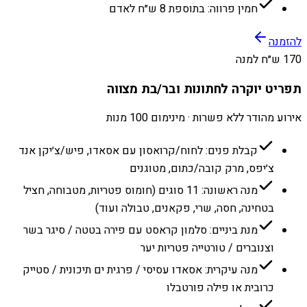
חמין פרווה: בתוספת 8 ש״ח לאדם
להזמנה
170 ש״ח למנה
תפריט יוקרה לחתונות ובר/בת מצווה
אירוע מהודר ללא פשרות · מינימום 100 מנות
קבלת פנים: לחוח/קרואסון עם אסאדו, פיש/צ׳יקן אנד
צ׳יפס, מרק קובה/כתום, מטוגנים
מנה ראשונה: 11 סוגים (חומוס פטריות, מטבוחה, חציל
בטחינה, חסה, שרי, פקאנים, טבולה ועוד)
מנת ביניים: סלמון קראסט עם פירה בטטה / סיגר בשר
וצנוברים / טורטייה פטריות יער
מנה עיקרית: אסאדו עסיסי / פרגית ים תיכונית / סטייק
כרובית או פילה פורטבלו