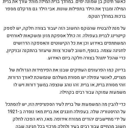
כאשר תינוק בן שמונה ימים. במהלך ברית המילה מוהל עורך את ברית
המילה ומברך את הילד בתפילות שונות. אבי הילד גם מדקלם מספר
ברכות במהלך הטקס.
על מנת להבטיח שהטקס החשוב הזה יעבור בצורה חלקה, יש לספק
קייטרינג לברית בעפולה. זה כולל אספקת מזון ומשקאות לאורחים
המשתתפים באירוע וכן את כל הקישוטים והאספקה הדרושים
לחגיגה עצמה. בנוסף, חשוב לשכור צוות שיעזור בהתקנה ובניקיון,
כדי שהכל יתנהל בצורה חלקה ביום האירוע.
בדיוק כמו הפרעונים העתיקים שבנו את הפירמידות הגדולות של
מצרים, לאנשי עפולה יש מסורת משלהם שנמשכת לאורך הדורות.
זוהי מסורת ברית, או ברית. זהו נוהג שנצפה במשך דורות ויש לו
משמעות עמוקה עבור רבים בקהילה.
כדי להבין מה המשמעות של ברית לעיר הספציפית הזו, יש להסתכל
על ההיסטוריה שלה. בעפולה חוגגים את ברית מאז נוסדה ב-1921
על ידי מתיישבים יהודים ממזרח אירופה. מאז, היא הפכה לחלק
חשוב מהחיים עבור רבים בעיר ולחלק מרכזי בכל חגיגה שבה