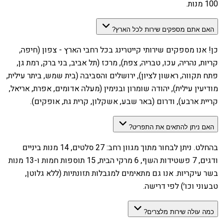
100 מנות.
האם אתם מספקים שירות לכל הארץ?
כן! אנו מספקים שירותי קייטרינג בכל רחבי הארץ - צפון (חיפה,
קריות, נהריה, עכו, טבריה, צפת), מרכז (תל אביב, בני ברק, רמת גן,
פתח תקווה, ראשון לציון), ירושלים והסביבה (בית שמש, ביתר עילית,
מודיעין עילית), יהודה שומרון ובנימין (מעלה אדומים, אפרת, אריאל,
קריית ארבע), ודרום (באר שבע, אשקלון, קרית גת, אופקים).
האם ניתן להתאים את התפריט?
בהחלט. ניתן לבחור מתוך מגוון רחב: 27 סלטים, 14 מנות ביניים
ודגים, 7 פשטידות השף, 6 מרקי הבית, 15 תוספות חמות ו-13 מנות
בשר עיקריות. אנו גם מתאימים למגבלות תזונתיות (ללא גלוטן,
טבעוני וכו׳) לפי דרישה.
כמה עולה שירות מלצרים?