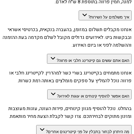
למנה, חמין פרווה בתוספת 8 ש״ח לאדם.
איך משלמים על השירות?
אנחנו מקבלים תשלום במזומן, בהעברה בנקאית, בכרטיסי אשראי
ובבקשות ביט. לאירועים גדולים מקובל לשלם מקדמה בעת ההזמנה
וההשלמה לפני או ביום האירוע.
האם אתם עושים גם קייטרינג חלבי או פרווה?
אנחנו מתמחים בקייטרינג בשרי כשר למהדרין. לקייטרינג חלבי או
פרווה נוכל להמליץ על ספקים מומלצים באותה רמת כשרות.
האם אפשר להוסיף קינוחים או עוגות לאירוע?
בהחלט. נוכל להוסיף מגוון קינוחים, פירות העונה, עוגות מעוצבות
ומזנון מתוקים לבחירתכם. צרו קשר לקבלת הצעת מחיר מותאמת.
מה היתרון לבחור בתבלין על פני קייטרינגים אחרים?