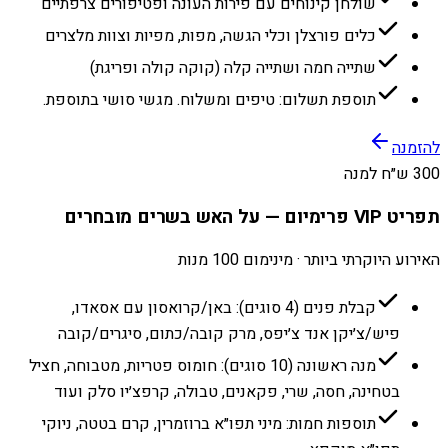
שולחן קינוחים עם פירות העונה ופטיפורים צרפתיים
כלים פורצלן וכלי הגשה, מפות, מפיות וצוות מלצרים
שתייה חמה ושתייה קלה (קוקה קולה ופריגת)
תוספת תשלום: טיפים ומשלוח. מגשי סושי בתוספת.
להזמנה
300 ש״ח למנה
תפריט VIP פרימיום — על האש בשרים מובחרים
האירוע היוקרתי ביותר · מינימום 100 מנות
קבלת פנים (4 סוגים): באן/קרואסון עם אסאדו,
פיש/צ׳יקן אנד צ׳יפס, מרק קובה/כתום, סיגרים/קובה
מנה ראשונה (10 סוגים): חומוס פטריות, מטבוחה, חציל
בטחינה, חסה, שרי, פקאנים, טבולה, קרפצ׳יו סלק ועוד
תוספות חמות: מיני תפו״א ברוזמרין, קרם בטטה, ניוקי