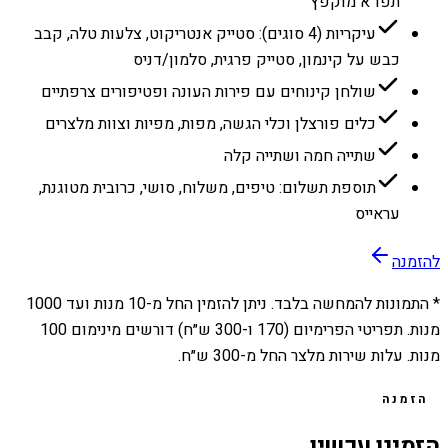
תפו״א מוקפץ
עיקריות (4 סוגים): סטייק אנטריקוט, צלעות טלה, קבב
כבש על קינמון, סטייק פרגית, סלמון/דניס
שולחן קינוחים עם פירות העונה ופטיפורים צרפתיים
כלים פורצלן וכלי הגשה, מפות, מפיות וצוות מלצרים
שתייה חמה ושתייה קלה
תוספת תשלום: טיפים, משלוח, סושי, כרובית מטוגנת,
עראייס
להזמנה
* התמונות להמחשה בלבד. ניתן להזמין החל מ-
10
מנות ועד
1000
מנות. תפריטי הפרימיום (170 ו-300 ש״ח) דורשים מינימום 100
מנות. עלות שירות מלצר החל מ-300 ש״ח.
הזמנה
הזמינו עכשיו