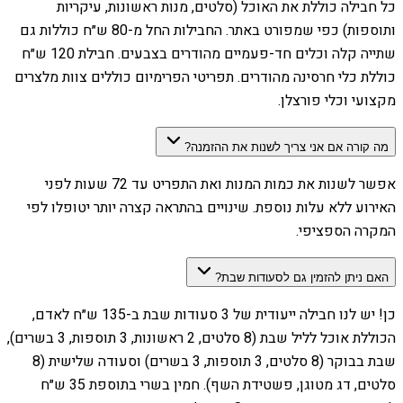
כל חבילה כוללת את האוכל (סלטים, מנות ראשונות, עיקריות
ותוספות) כפי שמפורט באתר. החבילות החל מ-80 ש״ח כוללות גם
שתייה קלה וכלים חד-פעמיים מהודרים בצבעים. חבילת 120 ש״ח
כוללת כלי חרסינה מהודרים. תפריטי הפרימיום כוללים צוות מלצרים
מקצועי וכלי פורצלן.
מה קורה אם אני צריך לשנות את ההזמנה?
אפשר לשנות את כמות המנות ואת התפריט עד 72 שעות לפני
האירוע ללא עלות נוספת. שינויים בהתראה קצרה יותר יטופלו לפי
המקרה הספציפי.
האם ניתן להזמין גם לסעודות שבת?
כן! יש לנו חבילה ייעודית של 3 סעודות שבת ב-135 ש״ח לאדם,
הכוללת אוכל לליל שבת (8 סלטים, 2 ראשונות, 3 תוספות, 3 בשרים),
שבת בבוקר (8 סלטים, 3 תוספות, 3 בשרים) וסעודה שלישית (8
סלטים, דג מטוגן, פשטידת השף). חמין בשרי בתוספת 35 ש״ח