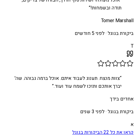
“
אוכל מעולה! ושירות סוף הדרך, חבורה של צדיקים,
תודה ובשמחות!
”
Tomer Marshall
ביקורת בגוגל ·
לפני 5 חודשים
T
“
צוות מנצח. תענוג לעבוד איתם. אוכל ברמה גבוהה. שה'
יברך אותכם ותזכו לשמח עוד ועוד.
”
אחדים בידך
ביקורת בגוגל ·
לפני 3 שנים
א
קראו את כל
22
הביקורות בגוגל