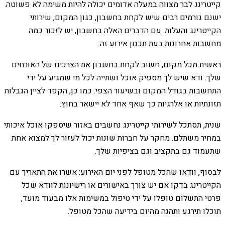
קייטרינג לבר מצווה במעלה אדומים יכולה להיות משימה לא פשוטה.
ישנם גורמים רבים שיש לקחת בחשבון, כגון המקום, שירותי
הקייטרינג והעלות. עם הדברים האלה בחשבון, יש לזכור כמה
מחשבות אחרונות בעת תכנון אירוע זה:
ראשית מכל מקום, חשוב לקחת בחשבון את הצרכים של האורחים
שלך. ודא שיש לך מספיק אוכל ושתייה לכל מי שמגיע על ידי
התחשבות בגודל המקום ובשיעור הצפי. כמו כן, הקפד לציין הגבלות
תזונתיות או אלרגיות כך שאף אחד לא יישאר בחוץ.
שנית, תסתכל לשירותי קייטרינג נחשבים באזור שיספקו אוכל איכותי
במחיר משתלם. מחקר על חברות שונות יכול לעזור לך למצוא אחת
שתעמוד גם בתקציב וגם בציפיות שלך.
לבסוף, וודאו שהכל מטופל לפני יום האירוע: אשרו את התאריך עם
הקייטרינג בדקו אם יש צורך באישורים או רישיונות לוודא שכל
פרטי התשלום טופלו על ידי טיפול במשימות אלו מבעוד מועד,
תוכלו תירגע ותהנה מהיום בידיעה שהכל מטופל.