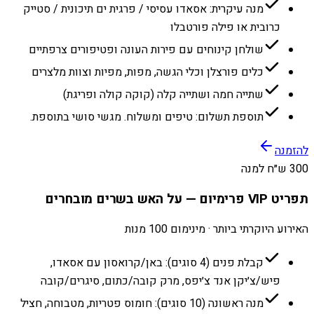
מנה עיקרית: אסאדו עסיסי / פרגית ים תיכונית / סטייק
כרובית או פילה פורטבלו
שולחן קינוחים עם פירות העונה ופטיפורים צרפתיים
כלים פורצלן וכלי הגשה, מפות, מפיות וצוות מלצרים
שתייה חמה ושתייה קלה (קוקה קולה ופריגת)
תוספת תשלום: טיפים ומשלוח. מגשי סושי בתוספת.
להזמנה
300 ש״ח למנה
תפריט VIP פרימיום — על האש בשרים מובחרים
האירוע היוקרתי ביותר · מינימום 100 מנות
קבלת פנים (4 סוגים): באן/קרואסון עם אסאדו,
פיש/צ׳יקן אנד צ׳יפס, מרק קובה/כתום, סיגרים/קובה
מנה ראשונה (10 סוגים): חומוס פטריות, מטבוחה, חציל