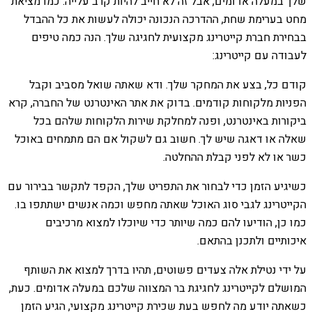
שלך במעלה אדומים, אבל זה לא חייב להיות קרב עלייה. כמו מציאת
מחט בערימת שחת, ההדרכה הנכונה יכולה לעשות את כל ההבדל
בבחירת חברת קייטרינג מקצועית לחגיגה שלך. הנה כמה טיפים
לעבודה עם קייטרינג:
קודם כל, בצע את המחקר שלך. ודא שאתה שואל מסביב וקבל
הפניות מלקוחות קודמים. בדוק את אתר האינטרנט של החברה, קרא
ביקורות באינטרנט, ופנה למחלקת שירות הלקוחות שלהם בכל
שאלה או דאגה שיש לך. חשוב גם לשקול אם הם מתמחים באוכל
כשר או לא לפני קבלת ההחלטה.
כשיגיע הזמן כדי לבחור את התפריט שלך, הקפד לתקשר בבירור עם
הקייטרינג לגבי סוג האוכל שאתה מחפש וכמה אנשים ישתתפו בו.
כמו כן, הודיעו להם כמה שיותר כדי שיוכלו למצוא מרכיבים
איכותיים ולתכנן בהתאם.
על ידי נטילת אלה צעדים פשוטים, תהיו בדרך למצוא את השותף
המושלם לקייטרינג לחגיגת בר המצווה שלכם במעלה אדומים. כעת,
כשאתה יודע מה לחפש בעת שכירת קייטרינג מקצועי, הגיע הזמן