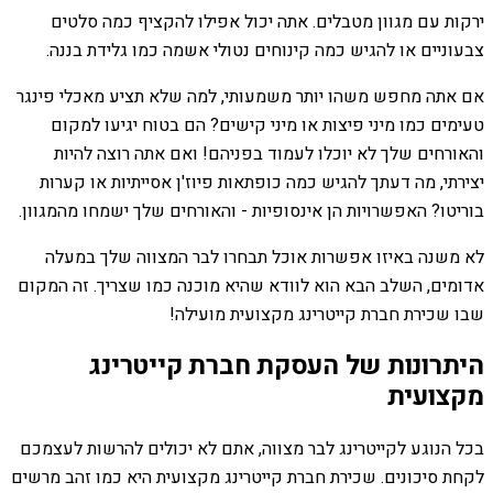
ירקות עם מגוון מטבלים. אתה יכול אפילו להקציף כמה סלטים
צבעוניים או להגיש כמה קינוחים נטולי אשמה כמו גלידת בננה.
אם אתה מחפש משהו יותר משמעותי, למה שלא תציע מאכלי פינגר
טעימים כמו מיני פיצות או מיני קישים? הם בטוח יגיעו למקום
והאורחים שלך לא יוכלו לעמוד בפניהם! ואם אתה רוצה להיות
יצירתי, מה דעתך להגיש כמה כופתאות פיוז'ן אסייתיות או קערות
בוריטו? האפשרויות הן אינסופיות - והאורחים שלך ישמחו מהמגוון.
לא משנה באיזו אפשרות אוכל תבחרו לבר המצווה שלך במעלה
אדומים, השלב הבא הוא לוודא שהיא מוכנה כמו שצריך. זה המקום
שבו שכירת חברת קייטרינג מקצועית מועילה!
היתרונות של העסקת חברת קייטרינג
מקצועית
בכל הנוגע לקייטרינג לבר מצווה, אתם לא יכולים להרשות לעצמכם
לקחת סיכונים. שכירת חברת קייטרינג מקצועית היא כמו זהב מרשים