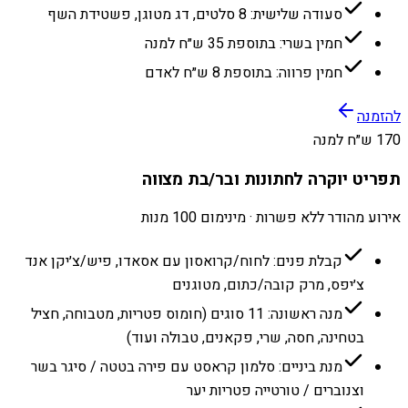
סעודה שלישית: 8 סלטים, דג מטוגן, פשטידת השף
חמין בשרי: בתוספת 35 ש״ח למנה
חמין פרווה: בתוספת 8 ש״ח לאדם
להזמנה
170 ש״ח למנה
תפריט יוקרה לחתונות ובר/בת מצווה
אירוע מהודר ללא פשרות · מינימום 100 מנות
קבלת פנים: לחוח/קרואסון עם אסאדו, פיש/צ׳יקן אנד
צ׳יפס, מרק קובה/כתום, מטוגנים
מנה ראשונה: 11 סוגים (חומוס פטריות, מטבוחה, חציל
בטחינה, חסה, שרי, פקאנים, טבולה ועוד)
מנת ביניים: סלמון קראסט עם פירה בטטה / סיגר בשר
וצנוברים / טורטייה פטריות יער