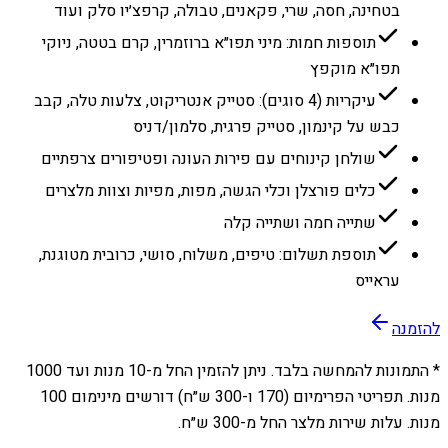
בטחינה, חסה, שרי, פקאנים, טבולה, קרפצ׳יו סלק ועוד
תוספות חמות: מיני תפו״א ברוזמרין, קרם בטטה, ניוקי
תפו״א מוקפץ
עיקריות (4 סוגים): סטייק אנטריקוט, צלעות טלה, קבב
כבש על קינמון, סטייק פרגית, סלמון/דניס
שולחן קינוחים עם פירות העונה ופטיפורים צרפתיים
כלים פורצלן וכלי הגשה, מפות, מפיות וצוות מלצרים
שתייה חמה ושתייה קלה
תוספת תשלום: טיפים, משלוח, סושי, כרובית מטוגנת,
עראייס
להזמנה
* התמונות להמחשה בלבד. ניתן להזמין החל מ-
10
מנות ועד
1000
מנות. תפריטי הפרימיום (170 ו-300 ש״ח) דורשים מינימום 100
מנות. עלות שירות מלצר החל מ-300 ש״ח.