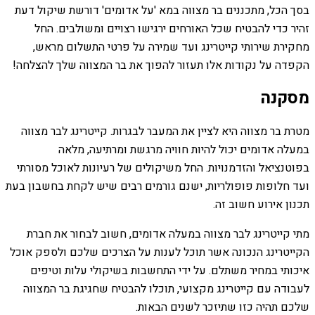
בסך הכל, מתכננים בר מצווה במא 'על אדומים' דורשת שיקול דעת
זהיר כדי להבטיח שכל האורחים ירגישו רצויים ומשולבים. החל
מחקירת שירותי קייטרינג ועד שמירה על פרטי התשלום מראש,
הקפדה על נקודות אלו תעזור להפוך את בר המצווה שלך להצלחה!
מסקנה
מטרת בר מצווה היא לציין את המעבר לבגרות. קייטרינג לבר מצווה
במעלה אדומים יכול להיות חוויה מרגשת ומרתיעה, מלאה
בפוטנציאל והזדמנויות. החל משיקולים של רעיונות לאוכל מסורתי
ועד חלופות פופולריות, ישנם גורמים רבים שיש לקחת בחשבון בעת
תכנון אירוע חשוב זה.
מתי קייטרינג לבר מצווה במעלה אדומים, חשוב לבחור את חברת
הקייטרינג הנכונה אשר תוכל לענות על הצרכים שלכם ולספק אוכל
איכותי במחיר משתלם. על ידי התחשבות בשיקולי עלות וטיפים
לעבודה עם קייטרינג מקצועי, תוכלו להבטיח שחגיגת בר המצווה
שלכם תהיה כזו שתיזכר לשנים הבאות.