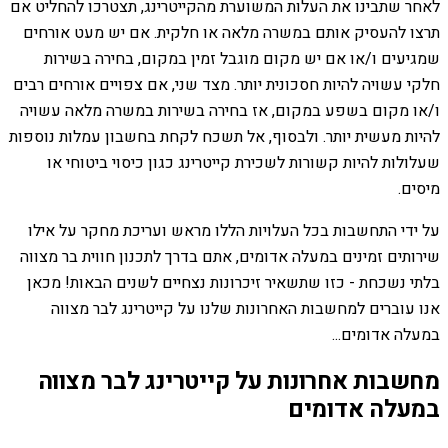
לאחר שתבינו את העלות המשוערת מהקייטרינג, תצטרכו להחליט אם
תרצו להעסיק אותם במשרה מלאה או חלקית. אם יש מעט אורחים
שמגיעים ו/או אם יש מקום מוגבל זמין במקום, בחירה בשירות
חלקי עשויה להיות חסכונית יותר. מצד שני, אם צפויים אורחים רבים
ו/או מקום בשפע במקום, אז בחירה בשירות במשרה מלאה עשויה
להיות מעשית יותר. ולבסוף, אל תשכח לקחת בחשבון עמלות נוספות
שעלולות להיות קשורות לשכירת קייטרינג כגון כיסוי ביטוחי או
מיסים.
על ידי התחשבות בכל העלויות הללו מראש ועריכת מחקר על אילו
שירותים זמינים במעלה אדומים, אתם בדרך לתכנון חווית בר מצווה
בלתי נשכחת - כזו שתשאיר זיכרונות נצחיים לשנים הבאות! מכאן
אנו עוברים למחשבות האחרונות שלנו על קייטרינג לבר מצווה
במעלה אדומים...
מחשבות אחרונות על קייטרינג לבר מצווה
במעלה אדומים