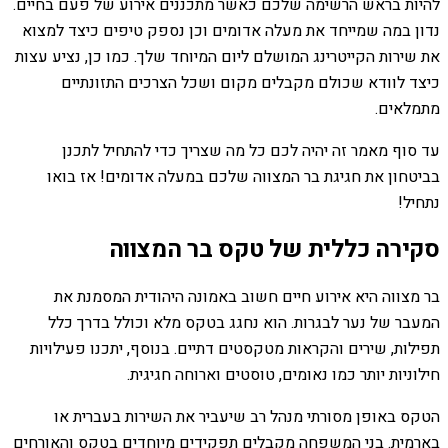
להיות בראש הרשימה שלכם כאשר מתכננים אירוע של פעם בחיים.
נדון במה שמייחד את מעלה אדומים וכן נספק טיפים כיצד למצוא
את שירות הקייטרינג המושלם ליום המיוחד שלך. כמו כן, נציע עצות
כיצד לוודא שכולם מקבלים מקום ושכל הצרכים התזונתיים
מתמלאים.
עד סוף מאמר זה יהיה לכם כל מה שצריך כדי להתחיל לתכנן
בביטחון את חגיגת בר המצווה שלכם במעלה אדומים! אז בואו
נתחיל!
סקירה כללית של טקס בר המצווה
בר מצווה היא אירוע חיים חשוב באמונה היהודית המסמנת את
המעבר של נער לבגרות. הוא נחגג בטקס מלא וכולל בדרך כלל
תפילות, שירים והקראות מטקסטים דתיים. בנוסף, יתכנו פעילויות
חילוניות יותר כמו נאומים, טוסטים וארוחה חגיגית.
הטקס באופן מסורתי מנהל רב שיעביר את השירות בעברית או
בארמית. בני המשפחה מקבלים תפקידים מיוחדים בטקס והאורחים