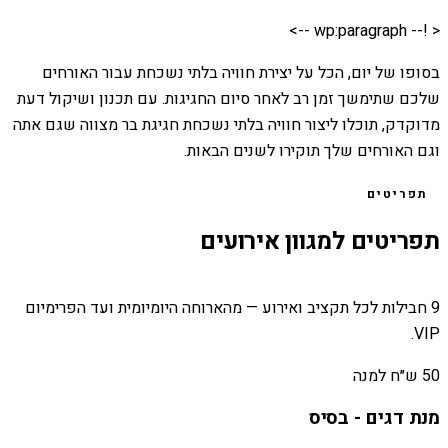
< !-- wp:paragraph -->
בסופו של יום, הכל על יצירת חוויה בלתי נשכחת עבור האורחים
שלכם שתימשך זמן רב לאחר סיום החגיגות. עם תכנון ושיקול דעת
מדוקדק, תוכלו ליצור חוויה בלתי נשכחת חגיגת בר מצווה שגם אתה
וגם האורחים שלך תוקירו לשנים הבאות.
תפריטים
תפריטים למגוון אירועים
9 חבילות לכל תקציב ואירוע — מהארוחה היומיומית ועד הפרימיום
VIP.
50 ש״ח למנה
מנת דגים - בסיס