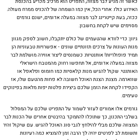
כאשר זה מגיע לבר מצווה, התפריט הוא מרכיב מכריע בהכנסת
האירוע כולו. אחרי הכל, אין כמו השמחה של להכניס ממרח מעולה.
ככזה, בעת קייטרינג לבר מצווה במעלה אדומים, ישנם גורמים
מסוימים שיש לקחת בחשבון.
גיוון: כדי לוודא שהטעמים של כולם יתקבלו, חשוב לספק מגוון
מנות העונות על צרכים תזונתיים שונים - אפשרויות טבעוניות הן
תמיד פופולריות! אותנטיות: כשמנסים ליצור אווירה מושלמת לבר
מצווה במעלה אדומים, אל תחפשו רחוק מהמטבח הישראלי
האותנטי. שקול להגיש מנות קלאסיות כמו חומוס ופלאפל או
שווארמה. מצגת: הצגת האוכל חשובה לא פחות מהטעם שלו, אז
הקפידו לקחת את הזמן שלכם ביצירת פלטות יפות מלאות בפינוקים
טעימים.
גורמים אלו אמורים לעזור לשמור על התפריט שלכם על המסלול
בשלבי התכנון, כך שתוכלו להתמקד בהיבטים אחרים של הכנות לבר
המצווה שלכם מבלי להילחץ לגבי סוג האוכל להגיש. עם שיקול זהיר
ותשומת לב לפרטים יהיה לך הרבה זמן להמציא כמה רעיונות