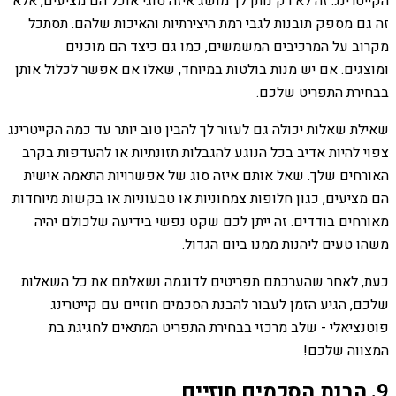
הקייטרינג. זה לא רק נותן לך מושג איזה סוגי אוכל הם מציעים, אלא
זה גם מספק תובנות לגבי רמת היצירתיות והאיכות שלהם. תסתכל
מקרוב על המרכיבים המשמשים, כמו גם כיצד הם מוכנים
ומוצגים. אם יש מנות בולטות במיוחד, שאלו אם אפשר לכלול אותן
בבחירת התפריט שלכם.
שאילת שאלות יכולה גם לעזור לך להבין טוב יותר עד כמה הקייטרינג
צפוי להיות אדיב בכל הנוגע להגבלות תזונתיות או להעדפות בקרב
האורחים שלך. שאל אותם איזה סוג של אפשרויות התאמה אישית
הם מציעים, כגון חלופות צמחוניות או טבעוניות או בקשות מיוחדות
מאורחים בודדים. זה ייתן לכם שקט נפשי בידיעה שלכולם יהיה
משהו טעים ליהנות ממנו ביום הגדול.
כעת, לאחר שהערכתם תפריטים לדוגמה ושאלתם את כל השאלות
שלכם, הגיע הזמן לעבור להבנת הסכמים חוזיים עם קייטרינג
פוטנציאלי - שלב מרכזי בבחירת התפריט המתאים לחגיגת בת
המצווה שלכם!
9. הבנת הסכמים חוזיים