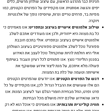
חגיגית כבר מהרגע הראשון, עם עיצוב שולחן מרשים, כלים
יפים והגשה אסתטית. אנו מקפידים על הפרטים הקטנים, כמו
מפיות בד, פרחים טריים ונרות, שיוסיפו נופך של אלגנטיות
ויוקרה.
שילוב אלמנטים אישיים בעיצוב ובתפריט:
אנו מאמינים כי
כל בת מצווה היא ייחודית, ולכן אנו מעודדים אתכם לשלב
אלמנטים אישיים בעיצוב ובתפריט. אולי בתכם חובבת
ספורט? נוכל לשלב אלמנטים ספורטיביים בעיצוב השולחן.
אולי היא חולמת להיות שחקנית? נוכל לעצב את האירוע
בסגנון הוליוודי נוצץ. אנו פתוחים לכל רעיון ונעבוד בשיתוף
פעולה מלא איתכם, על מנת ליצור אירוע שמשקף את
אישיותה וטעמה של כלת בת המצווה.
דגש על הפרטים הקטנים:
אנו יודעים שהפרטים הקטנים
הם אלו שעושים את ההבדל הגדול. לכן, אנו מקפידים על כל
פרט ופרט, החל מבחירת חומרי הגלם ועד לעיצוב המנות. אנו
נדאג שהאירוע שלכם יהיה מושלם מכל הבחינות.
חוויה קולינרית ותרבותית:
אנו מאמינים כי אוכל הוא לא רק
צורך פיזי, אלא גם חוויה תרבותית וחברתית. אנו שואפים