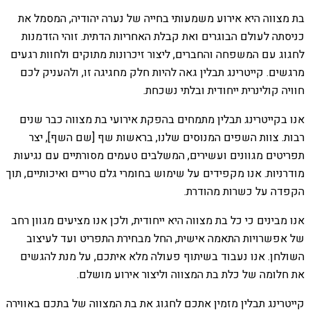
בת מצווה היא אירוע משמעותי בחייה של נערה יהודיה, המסמל את
כניסתה לעולם הבוגרים ואת קבלת האחריות הדתית. זוהי הזדמנות
לחגוג עם המשפחה והחברים, ליצור זיכרונות מתוקים ולחוות רגעים
מרגשים. קייטרינג תבלין גאה להיות חלק מחגיגה זו, ולהעניק לכם
חוויה קולינרית ייחודית ובלתי נשכחת.
אנו בקייטרינג תבלין מתמחים בהפקת אירועי בת מצווה כבר שנים
רבות. צוות השפים המנוסים שלנו, בראשות שף [שם השף], יצר
תפריטים מגוונים ועשירים, המשלבים טעמים מסורתיים עם נגיעות
מודרניות. אנו מקפידים על שימוש בחומרי גלם טריים ואיכותיים, תוך
הקפדה על כשרות מהודרת.
אנו מבינים כי כל בת מצווה היא ייחודית, ולכן אנו מציעים מגוון רחב
של אפשרויות התאמה אישית, החל מבחירת התפריט ועד לעיצוב
השולחן. אנו נעבוד בשיתוף פעולה מלא איתכם, על מנת להגשים
את חלומה של כלת בת המצווה וליצור אירוע מושלם.
קייטרינג תבלין מזמין אתכם לחגוג את בת המצווה של בתכם באווירה