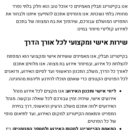
אנו בקייטרינג תבלין מאמינים כי אוכל טוב הוא חלק בלתי נפרד
מחוויה בלתי נשכחת. אנו מזמינים אתכם להתייעץ איתנו ולבחור את
התפריט המושלם עבורכם, שיהפוך את בת המצווה של בתכם
לאירוע קולינרי מיוחד במינו.
שירות אישי ומקצועי לכל אורך הדרך
בקייטרינג תבלין, אנו מאמינים ששירות אישי ומקצועי הוא המפתח
להצלחת כל אירוע, ובמיוחד אירוע בת מצווה. אנו מלווים אתכם
לאורך כל הדרך, משלב התכנון הראשוני ועד לסיום האירוע, ודואגים
לכל הפרטים הקטנים כדי שאתם תוכלו להירגע וליהנות מהחגיגה.
ליווי אישי ותכנון האירוע:
אנו מקצים לכל אירוע מנהל
אירועים אישי, שיהיה זמין עבורכם לכל שאלה ובקשה. מנהל
האירועים ילווה אתכם משלב הרעיון הראשוני, דרך בחירת
התפריט והתאמת הקייטרינג למקום האירוע, ועד לתיאום סופי
של כל הפרטים.
התאמת הקייטרינג למקום האירוע ולמספר המוזמנים:
בין