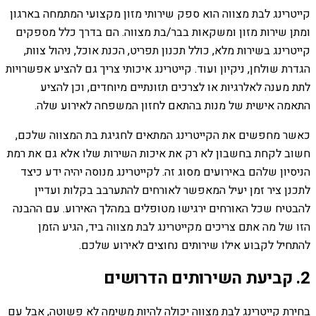
קייטרינג לבת מצווה הוא ספק שירותי מזון מקצועי המתמחה בארגון
ומתן שירות מזון ומשקאות בבר/בת מצווה. הם בדרך כלל מספקים
קייטרינג בשירות מלא, כולל תכנון תפריט, הכנת אוכל, ניהול צוות,
הגדרת שולחן, ניקיון ועוד. קייטרינג איכותי צריך גם להציע אפשרויות
לתת מענה לאלרגיות או לצרכים תזונתיים מיוחדים, וכן להציע
התאמה אישית של מנות בהתאם לחזון המשפחה לאירוע שלה.
כאשר מחפשים את הקייטרינג המתאים לחגיגת בת המצווה שלכם,
חשוב לקחת בחשבון לא רק את איכות השירות שלו אלא גם את רמת
הניסיון שלהם באירועים מסוג זה. לקייטרינג מנוסה יהיה ידע כיצד
לתכנן ציר זמן יעיל המאפשר לאורחים להתערבב בקלות ועדיין
להבטיח שכל האורחים ירגישו מטופלים במהלך האירוע. עם ההבנה
הזו של מה אתם צריכים מקייטרינג לבת מצווה ביד, הגיע הזמן
להתחיל לקבוע אילו שירותים נחוצים לאירוע שלכם.
2. קביעת השירותים הדרושים
בחירת קייטרינג לבת מצווה יכולה להיות משימה לא פשוטה, אבל עם