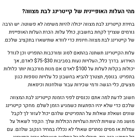
מהי העלות האופיינית של קייטרינג לבת מצווה?
בחירת קייטרינג לבת מצווה יכולה להיות משימה לא פשוטה. יש הרבה
גורמים שצריך לקחת בחשבון, כולל עלות. הכרת העלות האופיינית
של קייטרינג לבת מצווה חיונית כדי לוודא שתישארו בתקציב שלכם.
עלות הקייטרינג תשתנה בהתאם לסוג ומורכבות התפריט וכן לגודל
האירוע. בדרך כלל, העלויות נעות בסביבות $30-$75 לאדם, אך
יכולות בקלות לעלות על $100 לאדם אם מנות מורכבות יותר כלולות
בתפריט. בנוסף, תצטרך להביא בחשבון כל עלויות נוספות כגון
מצעים, כלי הגשה ודמי שכירות עבור שולחנות וכיסאות.
חשוב לדעת למה אתם נכנסים לפני הזמנת קייטרינג לבת המצווה
שלכם כדי שלא יהיו הפתעות כשמגיע הזמן לשלם. מחקר קייטרינג
שונים ושאלת שאלות על התפריטים שלהם יכול לעזור לך לקבל
מושג מה עשויות להיות העלויות הכוללות שלך. הקפד לשאול על
עמלות או מסים נסתרים שאולי לא נכללו במחיר הנקוב שלהם. עם