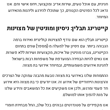
חגיגית, עם אוכל טעים, שירות אדיב ומקצועי, ויחס אישי וחם. אנו
נדאג לכל הפרטים הקטנים, כך שתוכלו להירגע וליהנות מהאירוע
המיוחד.
קייטרינג תבלין: ניסיון ומוניטין של מצוינות
קייטרינג תבלין הוא שם נרדף למצוינות קולינרית ואירוח ברמה
הגבוהה ביותר. עם ניסיון של למעלה מ-[מספר] שנים בתחום
הקייטרינג, צברנו מוניטין של איכות, מקצועיות ושירות ללא פשרות.
אנו גאים להיות הבחירה המועדפת של משפחות רבות בישראל
לחגיגת אירועים משמעותיים, ובמיוחד אירועי בת מצווה.
ההתמחות שלנו באירועי בת מצווה נובעת מהבנה עמוקה של הצרכים
והרצונות הייחודיים של אירוע זה. אנו יודעים כי בת מצווה היא אירוע
חד פעמי ומרגש, ולכן אנו משקיעים את כל המשאבים והידע שלנו
על מנת להפוך אותו למושלם.
אנו מקפידים על סטנדרטים גבוהים בכל שלב, החל מבחירת חומרי