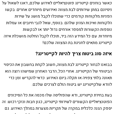
כאשר בוחנים קייטרינג פוטנציאליים לאירוע שלכם, דאגו לשאול על
ניסיונם במתן שירותים לבת מצווה ואירועים מיוחדים אחרים. בקשו
הפניות מלקוחות קודמים כדי שתוכלו לקבל מושג על שירות
הלקוחות ואיכות המזון שלהם. בנוסף, שאל לגבי חיובים או עמלות
נוספות הקשורות למספר אורחים גדול יותר או לבקשות
מיוחדות. עם כל המידע הזה ביד, תוכלו לקבל החלטה מושכלת איזה
קייטרינג מתאים לחגיגת בת המצווה שלכם!
איזה סוג ביטוח צריך להיות לקייטרינג?
בבואנו לבחור קייטרינג לבת מצווה, חשוב לקחת בחשבון את הכיסוי
הביטוחי של הקייטרינג. אחרי הכל, הדבר האחרון שמישהו רוצה הוא
תאונה בלתי צפויה או תקלה ביום האירוע. כדאי להקדיש זמן כדי
לוודא שלקייטרינג יש ביטוח הולם לצרכים שלכם.
בעת בחירת קייטרינג, ודא שהפוליסה שלו מכסה את כל הסיכונים
הפוטנציאליים הקשורים לשירותי קייטרינג, כגון חבות ונזקי רכוש. זה
יספק הגנה כלכלית במקרה של תקריות מצערות במהלך האירוע. גם