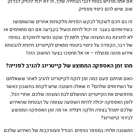
אם אתה מרגיש בטוח לגבי הבחירה שלך, זה לא יכול להזיק לבדוק
שוב שיש להם כיסוי מספיק.
זה גם חכם לשקול לבקש הפניות מלקוחות אחרים שהשתמשו
בשירותיהם בעבר. זה יכול להיות מועיל בקביעה אם הם מתאימים או
לא לחגיגת בת המצווה שלך ולתת לך שקט נפשי להתקדם. בסופו
של דבר, הקפדה על כיסוי ביטוחי מתאים לקייטרינג חיונית להבטחת
אירוע מהנה ומוצלח – אז אל תחסכו בצעד החשוב הזה!
מהו זמן האספקה ​​הממוצע של קייטרינג להגיב לפנייה?
האם תהיתם פעם כמה זמן לוקח לקייטרינג להגיב לאחר ששאלתם
על השירותים שלהם? זו שאלה חשובה שיש לקחת בחשבון כאשר
מחפשים את הקייטרינג המושלם לבת המצווה שלכם. אחרי הכל,
לזמן האספקה ​​יכולה להיות השפעה עצומה על הבטחת שהאירוע
שלכם יתנהל בצורה חלקה ויצליח. אז מה זמן האספקה ​​הממוצע
לבירור קייטרינג?
התשובה תלויה במספר גורמים. הגודל והמורכבות של האירוע שלכם