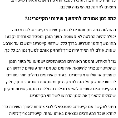
כל המידע הזה ביד, תוכלו לקבל החלטה מושכלת איזה קייטרינג
מתאים לחגיגת בת המצווה שלכם.
כמה זמן אמורים להימשך שירותי הקייטרינג?
ההחלטה כמה זמן אמורים להימשך שירותי קייטרינג לבת מצווה
יכולה להיות החלטה לא פשוטה. משך הזמן ומספר האורחים יקבעו
מהו משך הזמן הנדרש. בדרך כלל, שירותי קייטרינג יימשכו עד ארבע
שעות, אולם לא תמיד יהיה צורך להחזיק אותם למשך זמן רב כל כך.
גודל האירוע ומספר האורחים המשתתפים ישפיעו על משך הזמן
שהקייטרינג צריך להישאר. אירועים קטנים יותר עשויים לדרוש רק
שעתיים או שלוש מקייטרינג, בעוד שאירועים גדולים יותר עשויים
לדרוש יותר זמן על מנת לספק מזון ומשקאות בשפע. בנוסף, חלק
מהקייטרינגים עשויים להציע חבילות הכוללות התקנה, שירות וניקיון
שיכולים להאריך את הזמן הדרוש לשירותי הקייטרינג.
חיוני לתקשר עם קייטרינג פוטנציאלי לגבי ציפיות לאורך השירות כדי
לוודא שכל המעורבים נמצאים באותו עמוד. קייטרינג צריך להיות