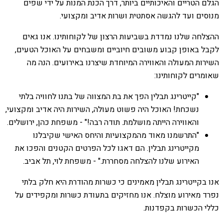
הגלם הטריים והאיכותיים ביותר, דרך הכנת המנות על ידי שפים
מנוסים ועד להגשה אסתטית ושרות אדיב ומקצועי.
ההצלחה שלנו נמדדת בשביעות הרצון של לקוחותינו. אנו גאים
לקבל באופן קבוע משובים חיוביים ומשבחים על האוכל הטעים,
השירות המעולה והאווירה המיוחדת שיצרנו באירועים. הנה מה
שאומרים לקוחותינו:
"קייטרינג תבלין הפך את בת המצווה של בתנו לחוויה בלתי
נשכחת! האוכל היה פשוט מעולה, השירות היה אדיב ומקצועי,
והאווירה הייתה מושלמת. תודה רבה!" - משפחת כהן, ירושלים.
"התרשמנו מאוד מהמקצועיות והיחס האישי שקיבלנו
מקייטרינג תבלין. הם דאגו לכל הפרטים הקטנים והפכו את
האירוע שלנו להצלחה מסחררת." - משפחת לוי, תל אביב.
אנו בקייטרינג תבלין מאמינים כי כשרות מהודרת היא חלק בלתי
נפרד מאירוע מוצלח. אנו מחזיקים בתעודת כשרות ומקפידים על
כללי הכשרות בקפדנות.