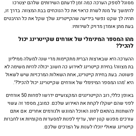
מסוגל לספק הערכה כמה זמן לדעתם השירותים שלהם יצטרכו
להימשך על מנת לשרת כראוי את כל הנוכחים בבת המצווה. בדרך זו,
תהיה לך שקט נפשי בידיעה שהקייטרינג שלך שקל את כל ההיבטים
בעת מתן אומדן מדויק לשירותיו.
מהו המספר המינימלי של אורחים שקייטרינג יכול
להכיל?
ההערכה היא שבארצות הברית מתקיימות מדי שנה למעלה ממיליון
בת מצווה! בחירת קייטרינג לאירוע כה חשוב יכולה להיות משימה לא
פשוטה. בעת בחירת קייטרינג, אחת השאלות המרכזיות שיש לשאול
היא 'מהו המספר המינימלי של אורחים שקייטרינג יכול להכיל?'.
באופן כללי, רוב הקייטרינגים המקצועיים ידרשו לפחות 50 אורחים
לפני שהם ישקלו לקחת את האירוע שלכם. כמובן, מספר זה עשוי
להשתנות בהתאם לסוג האוכל המוגש ולגורמים אחרים. אם אתם
עורכים מפגש קטן יותר, עדיף לפנות למסעדות מקומיות או לחברות
קייטרינג שאולי יוכלו לענות על הצרכים שלכם.