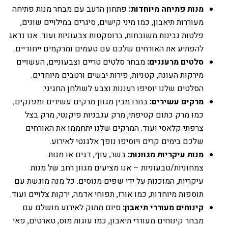
מנות פתיחה מיוחדות:
פתחון הרעב עם מבחר מנות פתיחה
מעוררות תיאבון, כמו מיני קישים, סיגרים במילויים שונים,
פלטות גבינות משובחות, ברוסקטות צבעוניות ועוד. אנו נדאג
להפתיע את האורחים שלכם עם טעמים ומרקמים ייחודיים.
סלטים מרעננים:
מבחר סלטים טריים וצבעוניים, העשויים
מירקות העונה, קטניות, פירות יבשים ורטבים מיוחדים.
הסלטים שלנו יוסיפו רעננות וצבע לשולחן החגיגי.
מרקים עשירים:
בחרו מבין מגוון מרקים עשירים ומפנקים,
כמו מרק כתום קטיפתי, מרק עגבניות פיקנטי, מרק בצל
צרפתי קלאסי ועוד. המרקים שלנו יתחממו את האורחים
שלכם בימים קרים ויוסיפו נופך אלגנטי לאירוע.
מנות עיקריות מגוונות:
בשר, עוף, דגים או מנות
צמחוניות/טבעוניות – אנו מציעים מגוון רחב של מנות
עיקריות, המוכנות על ידי שפים מנוסים. כל מנה מוגשת עם
תוספות מיוחדות, כמו אורז, תפוחי אדמה, ירקות צלויים ועוד.
קינוחים מעוררי תיאבון:
סיום מתוק לאירוע מושלם עם
מבחר קינוחים מעוררי תיאבון, כמו עוגות מוס, טארטים, פאי