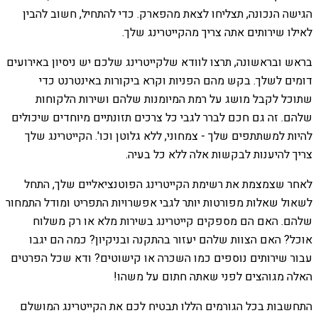
הגישה הנכונה, תצליחו לצאת מהפארק. כדי להתחיל, חשוב להבין
לאילו שירותים אתה צריך מהקייטרינג שלך.
בראש ובראשונה, תרצו לוודא שלקייטרינג שלכם יש ניסיון באירועים
דומים לשלך. בקש מהם הפניות וקרא ביקורות באינטרנט כדי
שתוכל לקבל מושג על רמת המיומנות שלהם ושירות הלקוחות
שלהם. זה גם חכם לברר לגבי כל צרכים תזונתיים מיוחדים שיכולים
להיות למשתתפים שלך - צמחוני, ללא גלוטן וכו'. הקייטרינג שלך
צריך להיענות לבקשות אלה ללא כל בעיה.
לאחר שצמצמת את רשימת הקייטרינג הפוטנציאליים שלך, התחל
לשאול שאלות מפורטות יותר לגבי אפשרויות התפריט ומודל התמחור
שלהם. האם הם מספקים קייטרינג בשירות מלא או רק משלוח
אוכל? האם הצוות שלהם יעזור בהתקנה ובניקיון? כמה הם יגבו
עבור שירותים נוספים כמו השכרה או קישוטים? ודא שכל הפרטים
האלה מגוהצים לפני שאתה חתום על משהו!
התחשבות בכל הגורמים הללו תבטיח לכם את הקייטרינג המושלם