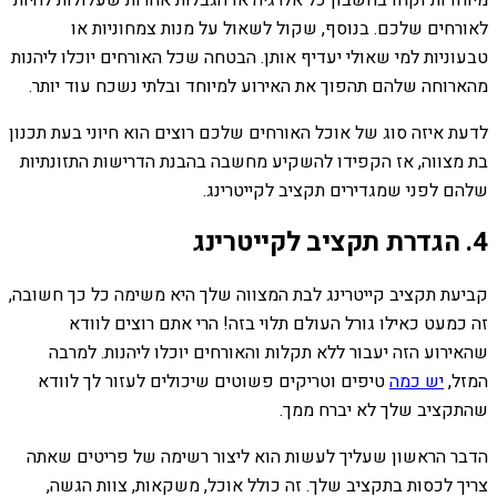
מיוחדות וקחו בחשבון כל אלרגיה או הגבלות אחרות שעלולות להיות
לאורחים שלכם. בנוסף, שקול לשאול על מנות צמחוניות או
טבעוניות למי שאולי יעדיף אותן. הבטחה שכל האורחים יוכלו ליהנות
מהארוחה שלהם תהפוך את האירוע למיוחד ובלתי נשכח עוד יותר.
לדעת איזה סוג של אוכל האורחים שלכם רוצים הוא חיוני בעת תכנון
בת מצווה, אז הקפידו להשקיע מחשבה בהבנת הדרישות התזונתיות
שלהם לפני שמגדירים תקציב לקייטרינג.
4. הגדרת תקציב לקייטרינג
קביעת תקציב קייטרינג לבת המצווה שלך היא משימה כל כך חשובה,
זה כמעט כאילו גורל העולם תלוי בזה! הרי אתם רוצים לוודא
שהאירוע הזה יעבור ללא תקלות והאורחים יוכלו ליהנות. למרבה
המזל,
יש כמה
טיפים וטריקים פשוטים שיכולים לעזור לך לוודא
שהתקציב שלך לא יברח ממך.
הדבר הראשון שעליך לעשות הוא ליצור רשימה של פריטים שאתה
צריך לכסות בתקציב שלך. זה כולל אוכל, משקאות, צוות הגשה,