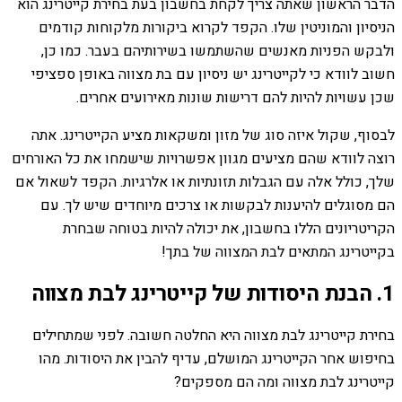
הדבר הראשון שאתה צריך לקחת בחשבון בעת ​​בחירת קייטרינג הוא
הניסיון והמוניטין שלו. הקפד לקרוא ביקורות מלקוחות קודמים
ולבקש הפניות מאנשים שהשתמשו בשירותיהם בעבר. כמו כן,
חשוב לוודא כי לקייטרינג יש ניסיון עם בת מצווה באופן ספציפי
שכן עשויות להיות להם דרישות שונות מאירועים אחרים.
לבסוף, שקול איזה סוג של מזון ומשקאות מציע הקייטרינג. אתה
רוצה לוודא שהם מציעים מגוון אפשרויות שישמחו את כל האורחים
שלך, כולל אלה עם הגבלות תזונתיות או אלרגיות. הקפד לשאול אם
הם מסוגלים להיענות לבקשות או צרכים מיוחדים שיש לך. עם
הקריטריונים הללו בחשבון, את יכולה להיות בטוחה שבחרת
בקייטרינג המתאים לבת המצווה של בתך!
1. הבנת היסודות של קייטרינג לבת מצווה
בחירת קייטרינג לבת מצווה היא החלטה חשובה. לפני שמתחילים
בחיפוש אחר הקייטרינג המושלם, עדיף להבין את היסודות. מהו
קייטרינג לבת מצווה ומה הם מספקים?