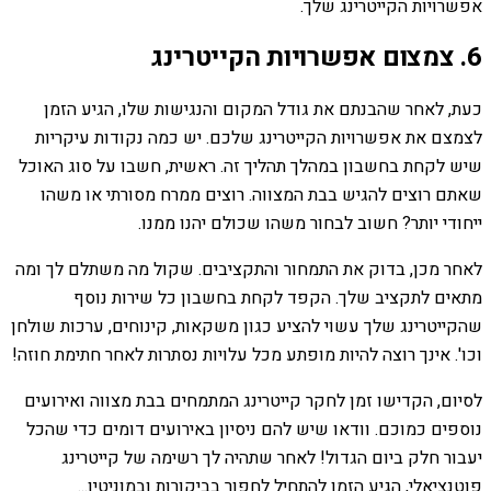
אפשרויות הקייטרינג שלך.
6. צמצום אפשרויות הקייטרינג
כעת, לאחר שהבנתם את גודל המקום והנגישות שלו, הגיע הזמן
לצמצם את אפשרויות הקייטרינג שלכם. יש כמה נקודות עיקריות
שיש לקחת בחשבון במהלך תהליך זה. ראשית, חשבו על סוג האוכל
שאתם רוצים להגיש בבת המצווה. רוצים ממרח מסורתי או משהו
ייחודי יותר? חשוב לבחור משהו שכולם יהנו ממנו.
לאחר מכן, בדוק את התמחור והתקציבים. שקול מה משתלם לך ומה
מתאים לתקציב שלך. הקפד לקחת בחשבון כל שירות נוסף
שהקייטרינג שלך עשוי להציע כגון משקאות, קינוחים, ערכות שולחן
וכו'. אינך רוצה להיות מופתע מכל עלויות נסתרות לאחר חתימת חוזה!
לסיום, הקדישו זמן לחקר קייטרינג המתמחים בבת מצווה ואירועים
נוספים כמוכם. וודאו שיש להם ניסיון באירועים דומים כדי שהכל
יעבור חלק ביום הגדול! לאחר שתהיה לך רשימה של קייטרינג
פוטנציאלי, הגיע הזמן להתחיל לחפור בביקורות ובמוניטין...