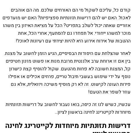
קודם כל, עליכם לשקול מי הם האורחים שלכם. מה הם אוהבים
לאכול. האם יש להם דרישות תזונתיות ספציפיות? האם יש מועדפים
אזוריים שאתה יכול לשלב בתפריט? הכל על מציאת האיזון בין משהו
מוכר למשהו ייחודי. אל תפחדו גם להסתעף; אחרי הכל, אחת
ההטבות של אירוח אירוע היא להיות יצירתי עם רעיונות לאוכל!
לאחר שהצלחת עם היסודות הבסיסיים, הגיע הזמן לחשוב על מצגת.
בין אם זו ארוחת ערב אלגנטית מרובת מנות או פשוט מזנון חטיפים
קל, המצגת חשובה לא פחות מהטעם. שקול להוסיף קצת כישרון
נוסף על ידי שימוש בעשבי תיבול טריים, פרחים אכילים או אפילו
פירות העונה לקישוט. זה לא רק מוסיף משיכה ויזואלית, אלא גם
עוזר לשפר את הטעם!
עכשיו, כשיש לנו זה כיסה, בואו נעבור לחשוב על דרישות תזונתיות
מיוחדות לקייטרינג לחינה בראשון לציון...
דרישות תזונתיות מיוחדות לקייטרינג לחינה