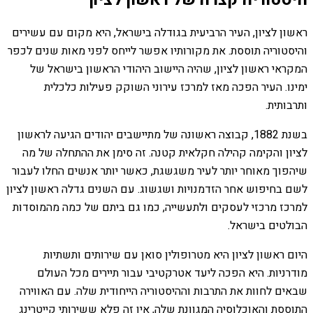
ראשון לציון, העיר הרביעית בגודלה בישראל, היא מקום עם עשירים
והיסטוריה תוססת. את מקורותיו אפשר לייחס לפני מאות שנים לכפר
המקראי ראשון לציון, שהיה היישוב היהודי הראשון בישראל של
ימינו. העיר הפכה מאז למרכז עירוני השוקק פעילות כלכלית
ותרבותית.
בשנת 1882, קבוצה ראשונה של מתיישבים יהודים הגיעה לראשון
לציון והקימה קהילה חקלאית קטנה. זה סימן את ההתחלה של מה
שיהפוך מאוחר יותר לעיר משגשגת, כאשר יותר אנשים החלו לעבור
לשם בחיפוש אחר הזדמנויות ושגשוג. עם השנים גדלה ראשון לציון
למרכז מרכזי לעסקים ולתעשייה, כמו גם ביתם של כמה מהמוסדות
הבולטים בישראל.
היום ראשון לציון היא מטרופולין סואן עם שירותים ותשתיות
מודרניות. היא הפכה ליעד אטרקטיבי עבור תיירים מכל העולם
שבאים לחוות את התרבות וההיסטוריה הייחודית שלה. עם האווירה
התוססת והאוכלוסיה המגוונת שלה, אין זה פלא ששירותי קייטרינג