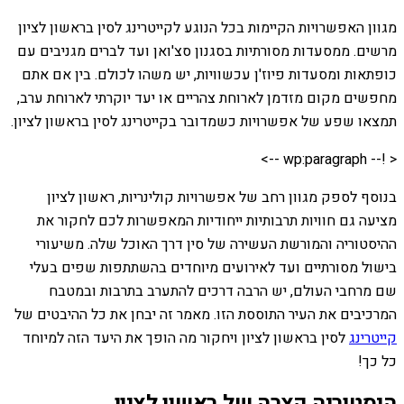
מגוון האפשרויות הקיימות בכל הנוגע לקייטרינג לסין בראשון לציון
מרשים. ממסעדות מסורתיות בסגנון סצ'ואן ועד לברים מגניבים עם
כופתאות ומסעדות פיוז'ן עכשוויות, יש משהו לכולם. בין אם אתם
מחפשים מקום מזדמן לארוחת צהריים או יעד יוקרתי לארוחת ערב,
תמצאו שפע של אפשרויות כשמדובר בקייטרינג לסין בראשון לציון.
< !-- wp:paragraph -->
בנוסף לספק מגוון רחב של אפשרויות קולינריות, ראשון לציון
מציעה גם חוויות תרבותיות ייחודיות המאפשרות לכם לחקור את
ההיסטוריה והמורשת העשירה של סין דרך האוכל שלה. משיעורי
בישול מסורתיים ועד לאירועים מיוחדים בהשתתפות שפים בעלי
שם מרחבי העולם, יש הרבה דרכים להתערב בתרבות ובמטבח
המרכיבים את העיר התוססת הזו. מאמר זה יבחן את כל ההיבטים של
קייטרינג
לסין בראשון לציון ויחקור מה הופך את היעד הזה למיוחד
כל כך!
היסטוריה קצרה של ראשון לציון