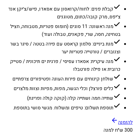
קבלת פנים: לחוח/קרואסון עם אסאדו, פיש/צ׳יקן אנד
צ׳יפס, מרק קובה/כתום, מטוגנים
מנה ראשונה: 11 סוגים (חומוס פטריות, מטבוחה, חציל
בטחינה, חסה, שרי, פקאנים, טבולה ועוד)
מנת ביניים: סלמון קראסט עם פירה בטטה / סיגר בשר
וצנוברים / טורטייה פטריות יער
מנה עיקרית: אסאדו עסיסי / פרגית ים תיכונית / סטייק
כרובית או פילה פורטבלו
שולחן קינוחים עם פירות העונה ופטיפורים צרפתיים
כלים פורצלן וכלי הגשה, מפות, מפיות וצוות מלצרים
שתייה חמה ושתייה קלה (קוקה קולה ופריגת)
תוספת תשלום: טיפים ומשלוח. מגשי סושי בתוספת.
להזמנה
300 ש״ח למנה