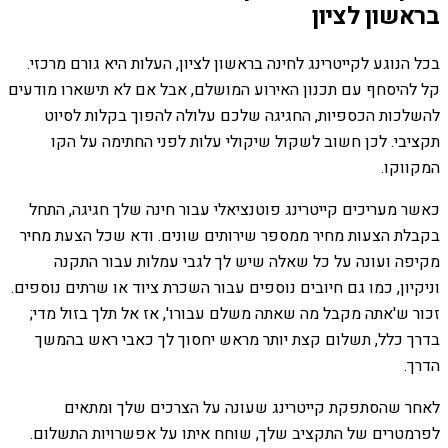
בראשון לציון
בכל הנוגע לקייטרינג לחינה בראשון לציון, העלות היא גורם מרכזי.
קל להיסחף עם תכנון האירוע המושלם, אבל אם לא תישארו מודעים
להשלכות הכספיות, החגיגה שלכם עלולה להפוך בקלות לסיוט
תקציבי. לכן חשוב לשקול שיקולי עלות לפני החתימה על הקו
המקווקו.
כאשר מעריכים קייטרינג פוטנציאלי עבור חינה שלך חגיגה, התחל
בקבלת הצעות מחיר ממספר שירותים שונים. ודא שכל הצעת מחיר
מקיפה ועונה על כל שאלה שיש לך לגבי עמלות עבור התקנה
וניקיון, כמו גם חיובים נוספים עבור השכרת ציוד או שרתים נוספים.
זכור ש'אתה מקבל מה שאתה משלם עבורו', אז אל תלך בזול מדי;
בדרך כלל, תשלום קצת יותר מראש יחסוך לך כאבי ראש בהמשך
הדרך.
לאחר שהסתפקת קייטרינג שעונה על הצרכים שלך ומתאים
לפרמטרים של התקציב שלך, שוחח איתו על אפשרויות התשלום.