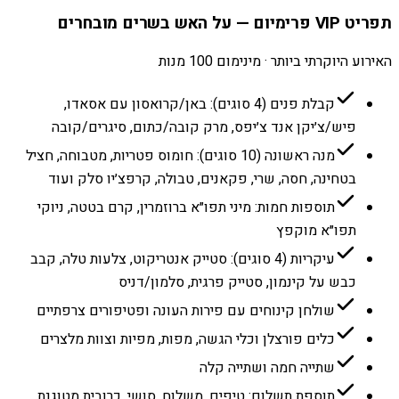
תפריט VIP פרימיום — על האש בשרים מובחרים
האירוע היוקרתי ביותר · מינימום 100 מנות
קבלת פנים (4 סוגים): באן/קרואסון עם אסאדו,
פיש/צ׳יקן אנד צ׳יפס, מרק קובה/כתום, סיגרים/קובה
מנה ראשונה (10 סוגים): חומוס פטריות, מטבוחה, חציל
בטחינה, חסה, שרי, פקאנים, טבולה, קרפצ׳יו סלק ועוד
תוספות חמות: מיני תפו״א ברוזמרין, קרם בטטה, ניוקי
תפו״א מוקפץ
עיקריות (4 סוגים): סטייק אנטריקוט, צלעות טלה, קבב
כבש על קינמון, סטייק פרגית, סלמון/דניס
שולחן קינוחים עם פירות העונה ופטיפורים צרפתיים
כלים פורצלן וכלי הגשה, מפות, מפיות וצוות מלצרים
שתייה חמה ושתייה קלה
תוספת תשלום: טיפים, משלוח, סושי, כרובית מטוגנת,