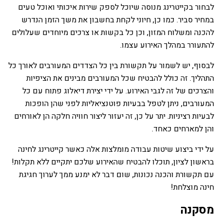
לבחור בקייטרינג מנוסה שיוכל לספק שירות איכותי ואוכל טעים
במחיר סביר. כמו כן, חיוני לקחת בחשבון את משך הזמן הנדרש
להכנה ומשלוח המזון, וכן כל בקשות או צרכים מיוחדים שעלולים
להתעורר במהלך האירוע עצמו.
לבסוף, יש לשמור על תקשורת בין כל הצדדים המעורבים לאורך כל
התהליך. זה כולל להבטיח שכל המעורבים מבינים את הציפיות
והצרכים של זה לגבי האירוע. על ידי יצירת דיאלוג פתוח עם כל
המעורבים, ניתן לטפל בבעיות פוטנציאליות לפני שהן הופכות
לבעיות רציניות. יתר על כן, זה יעזור ליצור חוויה חלקה הן לאורחים
והן למארחים כאחד.
על ידי ביצוע שיטות עבודה מומלצות אלה כאשר קייטרינג לחינה
בראשון לציון, תוכלו להבטיח שהאירוע שלכם יתקיים ללא תקלות!
עם תקשורת והכנה נכונות, שום דבר לא ימנע ממך לערוך חגיגת
חינה מוצלחת!
מסקנה