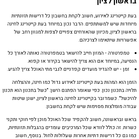
בראשון לציון
בעת קייטרינג לאירוע, חשוב לקחת בחשבון כל דרישות תזונתיות
מיוחדות שיש למשתתפים. הדבר נכון במיוחד בעת קייטרינג לחינה
בראשון לציון, מכיוון שהאורחים צפויים לצפות למגוון רחב של
אפשרויות שיתאימו לצרכיהם.
טמפרטורה - המזון חייב להישאר בטמפרטורה נאותה לאורך כל
הנסיעה, במיוחד אם הוא צריך להישאר בקירור או קפוא.
זמן - יש להגדיר מועדים קפדניים לגבי מתי האוכל צריך להגיע.
הזמן הוא המהות בעת קייטרינג לאירוע גדול כמו חינה, וההצלחה
תלויה בתכנון נכון. כפי שאומר הפתגם הישן: "כשל בתכנון הוא תכנון
להיכשל". כשמדובר בקייטרינג לחינה בראשון לציון, ישנן שיטות
עבודה מומלצות מסוימות שיש לקחת בחשבון.
בראש ובראשונה, חשוב להקפיד שכל האוכל מוכן לפי חוקי ותקני
כשרות. זה כולל לוודא שכל המרכיבים עומדים בהגבלות תזונתיות,
כמו גם כל דרישות דתיות אחרות שעלולות לחול. בנוסף, חשוב