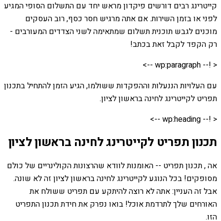
קייטרינג רבים דורשים פיקדון מראש יחד עם התשלום הסופי המגיע
לפני או בזמן השירות. אם אתה מרגיש חסר כסף, רוב העסקים
מוכנים לגבש תוכנית תשלום שמתאימה לשני הצדדים המעורבים -
רק הקפד לקבל זאת בכתב!
< !-- wp:paragraph -->
עם העלויות הננעלות וההפקדות ששולמו, הגיע הזמן להתחיל בתכנון
תפריט לקייטרינג לחינה בראשון לציון.
< !-- wp:heading -->
תכנון תפריט לקייטרינג לחינה בראשון לציון
אה , תכנון תפריט -- האומנות לוודא שהרצונות הקולינריים של כולם
מסופקים! בכל הנוגע לקייטרינג לחינה בראשון לציון זה לא שונה.
אבל זה העניין: אתה לא רוצה להיתקע עם תפריט ששולח את
האורחים שלך לתרדמת אוכל! בואו נפרק את חידת תכנון התפריט
הזו.