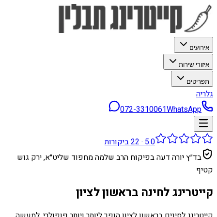
אירועים
איזורי שירות
תפריטים
גלריה
072-3310061
WhatsApp
5.0
·
22
ביקורות
בד״ץ יורה דעה בפיקוח הרב שלמה מחפוד שליט״א, ירק גוש
קטיף
קייטרינג לחינה בראשון לציון
קייטרינג לסינים בראשון לציון הופך ליותר ויותר פופולרי. למעשה,