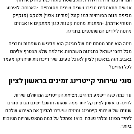
המדורה: מדורה גדולה דולקת בשטח פתוח כמו פארק או חוף.
אנשים מתאספים סביבו ושרים שירים מסורתיים. -הארוחה: לאירוע
מכינים מנות מסורתיות כמו קוגל (פודינג אפוי) ולטקס (פנקייק
תפוחי אדמה). -המתנות: מתנות קטנות כגון ממתקים או אגוזים
ניתנות לילדים המשתתפים בחגיגה.
חינה הוא יותר מסתם יום של חגיגה; הוא מפגיש משפחות וחברים
מכל רחבי ישראל בחגיגות משמחות. אז למה שלא תצטרף אליהם
באביב הזה בראשון לציון לאוכל טעים, שיר וזיכרונות שיחזיקו מעמד
לכל החיים?
סוגי שירותי קייטרינג זמינים בראשון לציון
עד כמה שזה יישמע מדהים, מציאת הקייטרינג המושלם שירות
לחינה בראשון לציון קל יותר ממה שאתה חושב! ישנם מגוון סוגים
שונים של שירותי קייטרינג זמינים שיעזרו להפוך את האירוע שלכם
ליחיד מסוגו ובלתי נשכח. בואו נסתכל על כמה מהאפשרויות הטובות
ביותר: