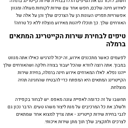
חשוב לזכור גם את הטיפים הללו בבחירת שירות קייטרינג ברמלה
לאירוע חינה שלכם; חפש אחד עם שירות לקוחות מעולה ומגוון
אפשרויות תפריט העונות הן על הצרכים שלך והן על אלה של
האורחים שלך. כך תוכלו ליהנות מאירוע מוצלח ללא כל טרחה!
טיפים לבחירת שירות הקייטרינג המתאים
ברמלה
לפעמים כאשר מתכננים אירוע, זה יכול להרגיש כאילו אתה מנווט
במבוך. אתה רוצה לוודא שהכל יעבור בצורה חלקה ושהאורחים שלך
ייהנו נפלא. לאלו המארחים אירוע חינה ברמלה, בחירת שירות
הקייטרינג המתאים היא המפתח כדי להבטיח שהחגיגה תהיה
מוצלחת.
תחשבו על זה כדומה לאפיית עוגה מאפס. יש לבחור בקפידה
ולשלב את כל המרכיבים על מנת ליצור משהו טעים. הדבר נכון גם
לגבי בחירת שירות קייטרינג - אתה צריך למצוא אחד שמתאים
לצרכים ולתקציב שלך תוך מתן שירות איכותי.