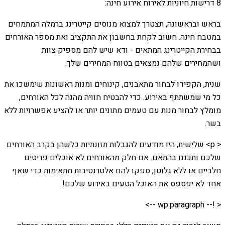
8 דרישות חיוניות לאירוח אירוע חינה:
בראש ובראשונה, תצטרך למצוא מנוסים קייטרינג ברמלה המתמחים
במטבח חינה. חשוב לקחת בחשבון את התקציב ואת מספר האורחים
בבחירת הקייטרינג המתאים - ודא שיש להם מספיק צוות
ושהמחירים שלהם נמצאים בטווח המחירים שלך.
שנית, הקפידו לבחור מתאבנים, קינוחים ומנות ראשונות שימשכו את
כל מי שמשתתף באירוע. כדי להבטיח חוויה מהנה לכל האורחים,
מומלץ לבחור מנות עם טעמים מתונים יותר או להציע אפשרויות ללא
בשר.
< p> שלישית, היו מודעים להגבלות תזונתיות כלשהן בקרב האורחים
שלכם ותכננו בהתאם. אם חלק מהאורחים לא אוכלים פריטים
חלביים או ללא גלוטן, ספקו להם אלטרנטיבות מתאימות כדי שאף
אחד לא יפספס את האוכל הטעים באירוע שלכם!
< !-- wp:paragraph -->