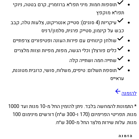
תוספות חמות: מיני תפו״א ברוזמרין, קרם בטטה, ניוקי
תפו״א מוקפץ
עיקריות (4 סוגים): סטייק אנטריקוט, צלעות טלה, קבב
כבש על קינמון, סטייק פרגית, סלמון/דניס
שולחן קינוחים עם פירות העונה ופטיפורים צרפתיים
כלים פורצלן וכלי הגשה, מפות, מפיות וצוות מלצרים
שתייה חמה ושתייה קלה
תוספת תשלום: טיפים, משלוח, סושי, כרובית מטוגנת,
עראייס
להזמנה
* התמונות להמחשה בלבד. ניתן להזמין החל מ-
10
מנות ועד
1000
מנות. תפריטי הפרימיום (170 ו-300 ש״ח) דורשים מינימום 100
מנות. עלות שירות מלצר החל מ-300 ש״ח.
הזמנה