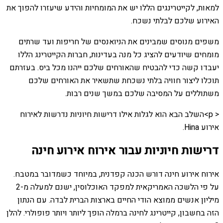
למאות, לקייטרינגים הללו יש את המומחיות והידע שיעזרו להפוך את
האירוע שלכם לבלתי נשכח.
משפים מנוסים שמבינים את הניואנסים של חריפות ועד שרתים
מומחים שיודעים להציג כל מנה בעדינות, חברות הקייטרינג הללו
יעבדו קשה כדי להבטיח שהאורחים שלכם ייהנו מכל ביס. בעזרתם
תוכלו ליצור חוויה בלתי נשכחת שתשאיר את האורחים שלכם
משתוללים על המסיבה שלכם במשך שנים רבות.
< p>השלב הבא הוא לגלות אילו דרישות חיוניות נדרשות לאירוח
אירוע Hina.
דרישות חיוניות עבור אירוח אירוע חינה
אירוח אירוע חינה דורש הכנה קפדנית, במיוחד כשמדובר במטבח.
על פי הלשכה האמריקאית למפקד האוכלוסין, ישנם למעלה מ-2
מיליון אנשים ממוצא הודי החיים בארצות הברית לבדה. עם הנתון
הזה בחשבון, קייטרינג לחינה ברמלה הופך ליותר ויותר פופולרי. להלן