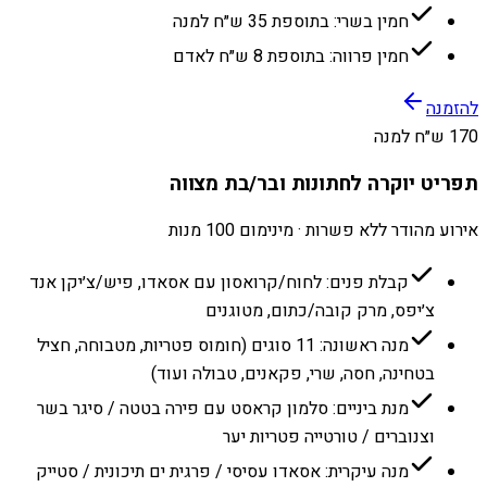
חמין בשרי: בתוספת 35 ש״ח למנה
חמין פרווה: בתוספת 8 ש״ח לאדם
להזמנה
170 ש״ח למנה
תפריט יוקרה לחתונות ובר/בת מצווה
אירוע מהודר ללא פשרות · מינימום 100 מנות
קבלת פנים: לחוח/קרואסון עם אסאדו, פיש/צ׳יקן אנד
צ׳יפס, מרק קובה/כתום, מטוגנים
מנה ראשונה: 11 סוגים (חומוס פטריות, מטבוחה, חציל
בטחינה, חסה, שרי, פקאנים, טבולה ועוד)
מנת ביניים: סלמון קראסט עם פירה בטטה / סיגר בשר
וצנוברים / טורטייה פטריות יער
מנה עיקרית: אסאדו עסיסי / פרגית ים תיכונית / סטייק