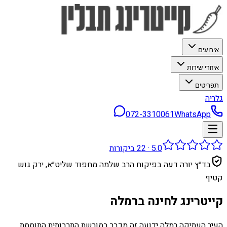
אירועים
איזורי שירות
תפריטים
גלריה
072-3310061
WhatsApp
5.0
·
22
ביקורות
בד״ץ יורה דעה בפיקוח הרב שלמה מחפוד שליט״א, ירק גוש
קטיף
קייטרינג לחינה ברמלה
העיר העתיקה רמלה ידועה זה מכבר במורשת התרבותית התוססת