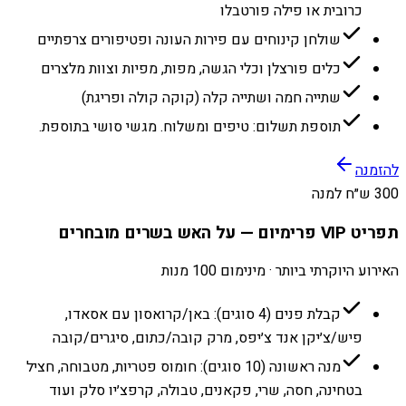
כרובית או פילה פורטבלו
שולחן קינוחים עם פירות העונה ופטיפורים צרפתיים
כלים פורצלן וכלי הגשה, מפות, מפיות וצוות מלצרים
שתייה חמה ושתייה קלה (קוקה קולה ופריגת)
תוספת תשלום: טיפים ומשלוח. מגשי סושי בתוספת.
להזמנה
300 ש״ח למנה
תפריט VIP פרימיום — על האש בשרים מובחרים
האירוע היוקרתי ביותר · מינימום 100 מנות
קבלת פנים (4 סוגים): באן/קרואסון עם אסאדו,
פיש/צ׳יקן אנד צ׳יפס, מרק קובה/כתום, סיגרים/קובה
מנה ראשונה (10 סוגים): חומוס פטריות, מטבוחה, חציל
בטחינה, חסה, שרי, פקאנים, טבולה, קרפצ׳יו סלק ועוד