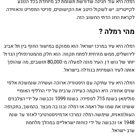
רמלה היא עוד חגיגה שדורשת תשומת לב מיוחדת בכל הנוגע
לקייטרינג. יש לשקול היטב את הקישוטים, פריטי התפריט והאווירה
לקראת החג הדתי החשוב הזה.
מהי רמלה ?
רמלה היא עיר במרכז ישראל. הוא ממוקם במישור החוף בין תל אביב
לירושלים, ממש מזרחית לפתח תקווה. הוא חלק מהמטרופולין הגדול
יותר של גוש דן. העיר מונה למעלה מ-80,000 תושבים, מה שהופך
אותה לעיר השמינית בגודלה בישראל.
רמלה היא עיר עתיקה עם היסטוריה ארוכה ועשירה שנמשכת אלפי
שנים אחורה. היא הוקמה כעיירה ערבית על ידי הח'ליף האומיי
סולימאן בשנת 715 לספירה. בשנת 1099 נכבשה על ידי הצלבנים
ששינו את שמו של ראמה או רמלה ובנו בה מבצר. בהמשך, בתקופה
העות'מאנית, שימשה רמלה כמרכז אדמיניסטרטיבי לאזור עד שנת
1948 אז נכבשה על ידי כוחות ישראליים במהלך מלחמת
ערב-ישראל.