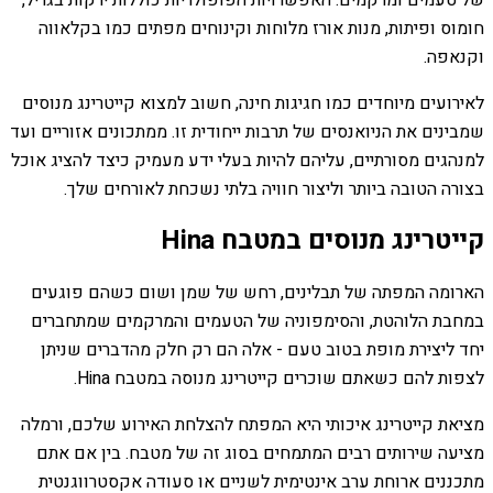
של טעמים ומרקמים. האפשרויות הפופולריות כוללות ירקות בגריל,
חומוס ופיתות, מנות אורז מלוחות וקינוחים מפתים כמו בקלאווה
וקנאפה.
לאירועים מיוחדים כמו חגיגות חינה, חשוב למצוא קייטרינג מנוסים
שמבינים את הניואנסים של תרבות ייחודית זו. ממתכונים אזוריים ועד
למנהגים מסורתיים, עליהם להיות בעלי ידע מעמיק כיצד להציג אוכל
בצורה הטובה ביותר וליצור חוויה בלתי נשכחת לאורחים שלך.
קייטרינג מנוסים במטבח Hina
הארומה המפתה של תבלינים, רחש של שמן ושום כשהם פוגעים
במחבת הלוהטת, והסימפוניה של הטעמים והמרקמים שמתחברים
יחד ליצירת מופת בטוב טעם - אלה הם רק חלק מהדברים שניתן
לצפות להם כשאתם שוכרים קייטרינג מנוסה במטבח Hina.
מציאת קייטרינג איכותי היא המפתח להצלחת האירוע שלכם, ורמלה
מציעה שירותים רבים המתמחים בסוג זה של מטבח. בין אם אתם
מתכננים ארוחת ערב אינטימית לשניים או סעודה אקסטרווגנטית