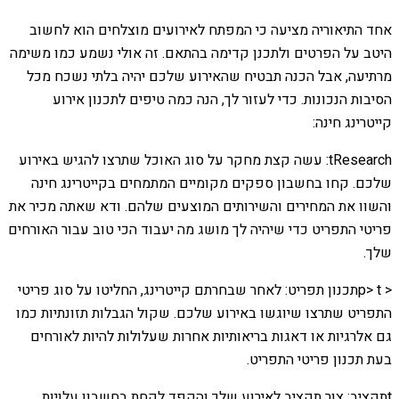
אחד התיאוריה מציעה כי המפתח לאירועים מוצלחים הוא לחשוב
היטב על הפרטים ולתכנן קדימה בהתאם. זה אולי נשמע כמו משימה
מרתיעה, אבל הכנה תבטיח שהאירוע שלכם יהיה בלתי נשכח מכל
הסיבות הנכונות. כדי לעזור לך, הנה כמה טיפים לתכנון אירוע
קייטרינג חינה:
tResearch: עשה קצת מחקר על סוג האוכל שתרצו להגיש באירוע
שלכם. קחו בחשבון ספקים מקומיים המתמחים בקייטרינג חינה
והשוו את המחירים והשירותים המוצעים שלהם. ודא שאתה מכיר את
פריטי התפריט כדי שיהיה לך מושג מה יעבוד הכי טוב עבור האורחים
שלך.
< p> tתכנון תפריט: לאחר שבחרתם קייטרינג, החליטו על סוג פריטי
התפריט שתרצו שיוגשו באירוע שלכם. שקול הגבלות תזונתיות כמו
גם אלרגיות או דאגות בריאותיות אחרות שעלולות להיות לאורחים
בעת תכנון פריטי התפריט.
tתקציב: צור תקציב לאירוע שלך והקפד לקחת בחשבון עלויות