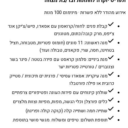
תפריט יוקרה לחתונות ובר/בת מצווה
אירוע מהודר ללא פשרות · מינימום 100 מנות
קבלת פנים: לחוח/קרואסון עם אסאדו, פיש/צ׳יקן אנד
צ׳יפס, מרק קובה/כתום, מטוגנים
מנה ראשונה: 11 סוגים (חומוס פטריות, מטבוחה, חציל
בטחינה, חסה, שרי, פקאנים, טבולה ועוד)
מנת ביניים: סלמון קראסט עם פירה בטטה / סיגר בשר
וצנוברים / טורטייה פטריות יער
מנה עיקרית: אסאדו עסיסי / פרגית ים תיכונית / סטייק
כרובית או פילה פורטבלו
שולחן קינוחים עם פירות העונה ופטיפורים צרפתיים
כלים פורצלן וכלי הגשה, מפות, מפיות וצוות מלצרים
שתייה חמה ושתייה קלה (קוקה קולה ופריגת)
תוספת תשלום: טיפים ומשלוח. מגשי סושי בתוספת.