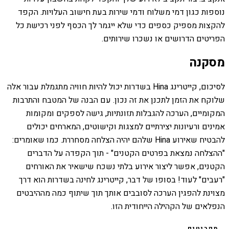
נוספות כגון דמי משלוח ודמי שירות בעת חישוב העלויות. הקפד
להקצות מספיק כספים כדי שלא ייגמר לך הכסף לפני רכישת כל
הפריטים הדרושים או נשכרו שירותים.
מסקנה
לסיכום, קייטרינג Hina בשדרות יכול להיות חוויה מתגמלת עבור אלה
שלוקח את הזמן לתכנן את זה נכון. עם הבנה של המטבח והתרבות
המקומיים, הערכה להגבלות תזונתיות, גישה לספקים ומקומות
אמינים ורעיונות יצירתיים למצגות וקישוטים, המארחים יכולים
להבטיח שאירוע Hina שלהם יהיה הצלחה מסחררת. כמו שאומרים:
"ההצלחה נמצאת בפרטים הקטנים" - תוך הקפדה על הדברים
הקטנים, אפשר ליצור אירוע בלתי נשכח שישאיר את האורחים
"רעבים" לעוד! בסופו של דבר, קייטרינג לחינה בשדרות הוא דרך
מצוינת להפגין הערכה לסובבים אותך תוך שיתוף כמה מההיבטים
הנפלאים של הקהילה הייחודית הזו.
תפריטים