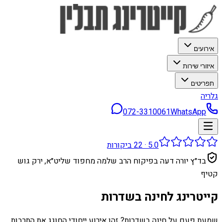
אירועים
איזורי שירות
תפריטים
גלריה
072-3310061
WhatsApp
5.0
·
22
ביקורות
בד״ץ יורה דעה בפיקוח הרב שלמה מחפוד שליט״א, ירק גוש
קטיף
קייטרינג לחינה בשדרות
שמעת פעם על חינה בשדרות? זהו אירוע ייחודי החוגג את התרבות