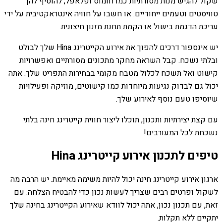
שקול להגיש מנות מסורתיות כמו חומוס ופלאפל, להוסיף להן
טוויסטים וטעמים ייחודיים. או חשבו על חוויה אינטראקטיבית על ידי
עריכת הדגמת בישול או הקמת תחנת מזנון חיצונית.
יש אינספור דרכים להפוך את אירוע הקייטרינג Hina שלך לבולט
ובלתי נשכח. קבל השראה מחקר מתכונים מסורתיים ואפשרויות
קישוט ואל תשכח לכלול מטבח מקומי בבחירות התפריט שלך. אתה
יכול גם לבדוק נגיעות מיוחדות כמו קישוטים, מוזיקה ופעילויות
שיוסיפו טעם נוסף לאירוע שלך.
עם קצת יצירתיות ותכנון, תוכלו ליצור חווית קייטרינג חינה בלתי
נשכחת לכל המעורבים!
טיפים לתכנון אירוע קייטרינג Hina
ארגון אירוע קייטרינג חינה יכול להיות משימה מאיימת. יש הרבה מה
לשקול ופרטים רבים שצריך לעשות נכון כדי להבטיח הצלחה. עם
זאת, עם תכנון נכון, אתה יכול לוודא שאירוע הקייטרינג בחינה שלך
יתקיים ללא תקלות.