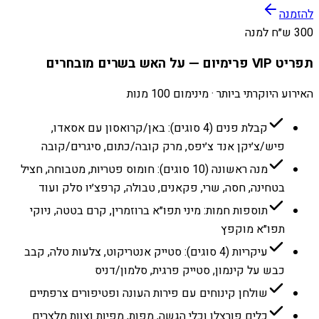
להזמנה
300 ש״ח למנה
תפריט VIP פרימיום — על האש בשרים מובחרים
האירוע היוקרתי ביותר · מינימום 100 מנות
קבלת פנים (4 סוגים): באן/קרואסון עם אסאדו,
פיש/צ׳יקן אנד צ׳יפס, מרק קובה/כתום, סיגרים/קובה
מנה ראשונה (10 סוגים): חומוס פטריות, מטבוחה, חציל
בטחינה, חסה, שרי, פקאנים, טבולה, קרפצ׳יו סלק ועוד
תוספות חמות: מיני תפו״א ברוזמרין, קרם בטטה, ניוקי
תפו״א מוקפץ
עיקריות (4 סוגים): סטייק אנטריקוט, צלעות טלה, קבב
כבש על קינמון, סטייק פרגית, סלמון/דניס
שולחן קינוחים עם פירות העונה ופטיפורים צרפתיים
כלים פורצלן וכלי הגשה, מפות, מפיות וצוות מלצרים