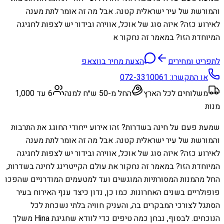
והמורשת של עיר ישראלית קטנה. אבל מה זה אומר לתת מענה
לאירוע כזה? איזה סוג של אוכל, אווירה ובידור יש לצפות לחגיגה
המיוחדת הזו? במאמר זה נחקור א
לתפריט ומחירים
הצעת מחיר בווצאפ
או התקשרו:
072-3310061
משלוחים לכל הארץ
החל מ-50 ש״ח למנה
6 עד 1,000
מנות
שמעת פעם על חינה בשדרות? זהו אירוע ייחודי החוגג את התרבות
והמורשת של עיר ישראלית קטנה. אבל מה זה אומר לתת מענה
לאירוע כזה? איזה סוג של אוכל, אווירה ובידור יש לצפות לחגיגה
המיוחדת הזו? במאמר זה נחקור את עולם הקייטרינג לחינה בשדרות,
החל מהמנות המסורתיות המוגשים ועד למטעמים המודרניים שהפכו
פופולריים בשנים האחרונות. כמו כן, נדון כיצד ענף האירוח בעיר
הסתגל לצורכי המבקרים בה, והעניק חוויה בלתי נשכחת לכל
הנוכחים. לבסוף, נבחן כמה טיפים כדי לוודא שחגיגת Hina משלך