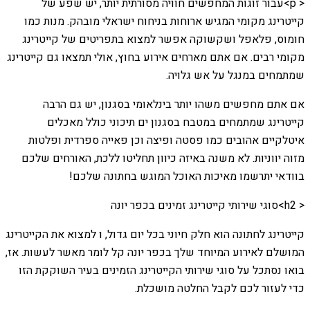
< p>עבור זוגות המחפשים חוויה מסורתית יותר, יש שפע של
קייטרינג מקומי המגיש ארוחות בניחוח ישראלי מובהק. מנות כמו
חומוס, פלאפל ושקשוקה אפשר למצוא בתפריטים של קייטרינג
מקומי רבים. אם אתם מארחים אירוע בחוץ, אולי תמצאו גם קייטרינג
שמתמחים במנגל על אש גלויה.
אם אתם מחפשים משהו יותר בינלאומי בסגנון, יש גם הרבה
קייטרינג שמתמחים במטבח בסגנון ים תיכוני כולל מאכלים
איטלקיים אהובים כמו פסטה ופיצה וכן פאייה ספרדית ופלטות
מזוה יווניות. לא משנה באיזה כיוון תחליטו ללכת, האורחים שלכם
בוודאי יתרשמו מאיכות האוכל המוגש בחתונה שלכם!
< h2>סוגי שירותי קייטרינג זמינים בכפר יונה
קייטרינג לחתונה הוא חלק חיוני בכל יום גדול, ו למצוא את הקייטרינג
המושלם לאירוע המיוחד שלך בכפר יונה קל לומר מאשר לעשות. אז,
בואו נסתכל על סוגי שירותי הקייטרינג הזמינים בעיר השוקקת הזו
כדי לעזור לכם לקבל החלטה מושכלת.