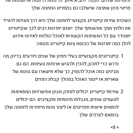
והזמינות שלהם. הקפד להביא איתך כל מנות לדוגמה או תמונות של
פריטי מזון שתרצה שישלבו גם בתפריט החתונה שלך.
השכרת שירות קייטרינג מקצועי לחתונה שלך היא דרך מצוינת להוריד
את הלחץ ממך ומהשותף שלך. ישנם יתרונות רבים לכך שקייטרינג
יתמודד עם כל המשימות הקשורות לאוכל הנלוות לאירוח אירוע.
להלן כמה יתרונות של הכנסת צוות קייטרינג מנוסה:
קייטרינגים מקצועיים בעלי ניסיון של שנים ויודעים בדיוק מה
נדרש כדי לתכנן, להכין ולהגיש ארוחות טעימות. הם גם
מבינים כמה אוכל להזמין, כך שלא תישארו עם טונות של
שאריות או ייגמר האוכל במהלך קבלת הפנים.
שירותי קייטרינג יכולים לספק מגוון אפשרויות המתאימות
לטעמים שונים, מגבלות תזונתיות ותקציבים. הם יכולים
להתאים אישית תפריטים או ליצור מנות מיוחדות לחתונה שלך
בהתאם לצרכים שלך.
< li>