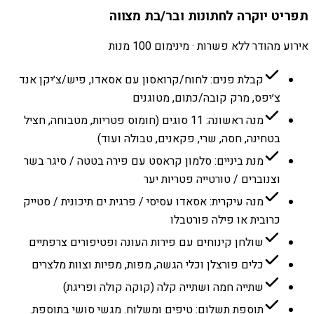
תפריט יוקרה לחתונות ובר/בת מצווה
אירוע מהודר ללא פשרות · מינימום 100 מנות
קבלת פנים: לחוח/קרואסון עם אסאדו, פיש/צ׳יקן אנד
צ׳יפס, מרק קובה/כתום, מטוגנים
מנה ראשונה: 11 סוגים (חומוס פטריות, מטבוחה, חציל
בטחינה, חסה, שרי, פקאנים, טבולה ועוד)
מנת ביניים: סלמון קראסט עם פירה בטטה / סיגר בשר
וצנוברים / טורטייה פטריות יער
מנה עיקרית: אסאדו עסיסי / פרגית ים תיכונית / סטייק
כרובית או פילה פורטבלו
שולחן קינוחים עם פירות העונה ופטיפורים צרפתיים
כלים פורצלן וכלי הגשה, מפות, מפיות וצוות מלצרים
שתייה חמה ושתייה קלה (קוקה קולה ופריגת)
תוספת תשלום: טיפים ומשלוח. מגשי סושי בתוספת.