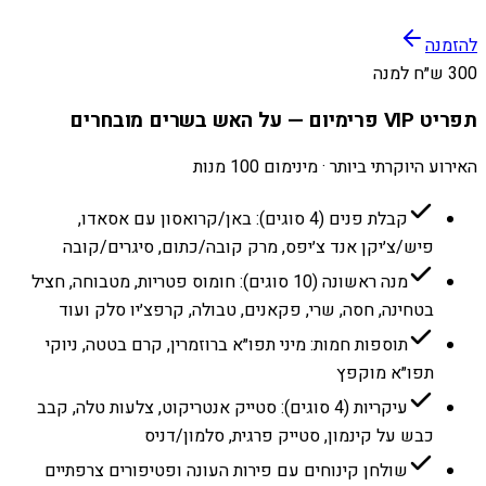
להזמנה
300 ש״ח למנה
תפריט VIP פרימיום — על האש בשרים מובחרים
האירוע היוקרתי ביותר · מינימום 100 מנות
קבלת פנים (4 סוגים): באן/קרואסון עם אסאדו,
פיש/צ׳יקן אנד צ׳יפס, מרק קובה/כתום, סיגרים/קובה
מנה ראשונה (10 סוגים): חומוס פטריות, מטבוחה, חציל
בטחינה, חסה, שרי, פקאנים, טבולה, קרפצ׳יו סלק ועוד
תוספות חמות: מיני תפו״א ברוזמרין, קרם בטטה, ניוקי
תפו״א מוקפץ
עיקריות (4 סוגים): סטייק אנטריקוט, צלעות טלה, קבב
כבש על קינמון, סטייק פרגית, סלמון/דניס
שולחן קינוחים עם פירות העונה ופטיפורים צרפתיים