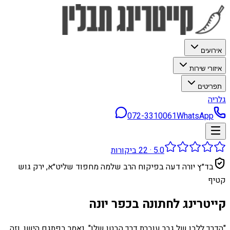
אירועים
איזורי שירות
תפריטים
גלריה
072-3310061
WhatsApp
5.0
·
22
ביקורות
בד״ץ יורה דעה בפיקוח הרב שלמה מחפוד שליט״א, ירק גוש
קטיף
קייטרינג לחתונה בכפר יונה
"הדרך ללבו של גבר עוברת דרך הבטן שלו", נאמר בפתגם הישן, וזה