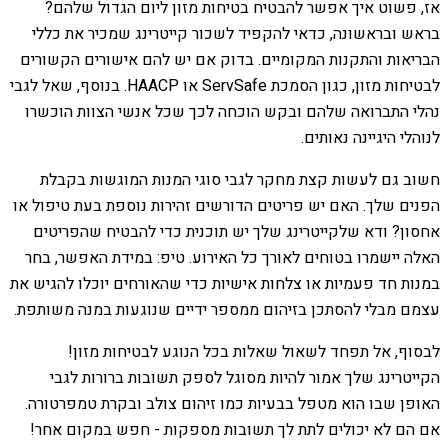
אז, פשוט איך אפשר להבטיח בטיחות מזון ליום הגדול שלהם?
בראש ובראשונה, כדאי להקפיד לשכור קייטרינג שמכיר את כללי
הבריאות והתקנות המקומיים. בדוק אם יש להם אישורים הקשורים
לבטיחות מזון, כגון הסמכת ServSafe או HAACP. בנוסף, שאל לגבי
נהלי התברואה שלהם ובקש הוכחה לכך שכל אנשי הצוות הוכשרו
לנוהלי היגיינה נאותים.
חשוב גם לעשות קצת מחקר לגבי סוגי המנות המוגשות בקבלת
הפנים שלך. האם יש פריטים הדורשים זהירות נוספת בעת טיפול או
אחסון? ודא שלקייטרינג שלך יש תוכנית כדי להבטיח שהפריטים
האלה יישמרו בטוחים לאורך כל האירוע. טיפ: במידת האפשר, בחר
במנות חד פעמיות או צלחות אישיות כדי שהאורחים יוכלו להגיש את
עצמם מבלי להסתכן בזיהום ממספר ידיים שנוגעות במנה משותפת.
לבסוף, אל תפחד לשאול שאלות בכל הנוגע לבטיחות מזון!
הקייטרינג שלך אמור להיות מסוגל לספק תשובות ברורות לגבי
האופן שבו הוא מטפל בבעיות כמו זיהום צולב ובקרת טמפרטורה.
אם הם לא יכולים לתת לך תשובות מספקות - חפש במקום אחר!