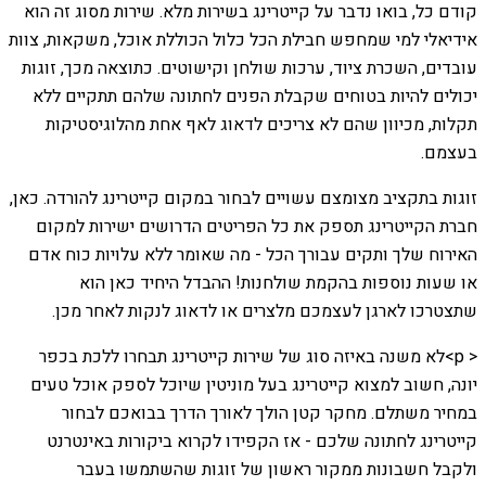
קודם כל, בואו נדבר על קייטרינג בשירות מלא. שירות מסוג זה הוא
אידיאלי למי שמחפש חבילת הכל כלול הכוללת אוכל, משקאות, צוות
עובדים, השכרת ציוד, ערכות שולחן וקישוטים. כתוצאה מכך, זוגות
יכולים להיות בטוחים שקבלת הפנים לחתונה שלהם תתקיים ללא
תקלות, מכיוון שהם לא צריכים לדאוג לאף אחת מהלוגיסטיקות
בעצמם.
זוגות בתקציב מצומצם עשויים לבחור במקום קייטרינג להורדה. כאן,
חברת הקייטרינג תספק את כל הפריטים הדרושים ישירות למקום
האירוח שלך ותקים עבורך הכל - מה שאומר ללא עלויות כוח אדם
או שעות נוספות בהקמת שולחנות! ההבדל היחיד כאן הוא
שתצטרכו לארגן לעצמכם מלצרים או לדאוג לנקות לאחר מכן.
< p>לא משנה באיזה סוג של שירות קייטרינג תבחרו ללכת בכפר
יונה, חשוב למצוא קייטרינג בעל מוניטין שיוכל לספק אוכל טעים
במחיר משתלם. מחקר קטן הולך לאורך הדרך בבואכם לבחור
קייטרינג לחתונה שלכם - אז הקפידו לקרוא ביקורות באינטרנט
ולקבל חשבונות ממקור ראשון של זוגות שהשתמשו בעבר