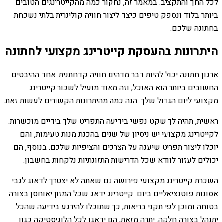
לכל החך והתקציב. במאמר זה, נחקור כמה מהקייטרינגים הטובים
ביותר בלוד ונספק טיפים כיצד ליצור חוויה קולינרית בלתי נשכחת
בחתונה שלכם.
היתרונות בהעסקת קייטרינג מקצועי לחתונה
ארגון חתונה יכול להיות דבר מדהים חוויה קדחתנית. אחד ההיבטים
החשובים ביותר הוא האוכל, וזה מאוד מועיל לשכור קייטרינג
מקצועי ליום הגדול שלך. הנה כמה מהיתרונות הקשורים לעשות זאת.
ראשית, תהיה לך שקט נפשי בידיעה התפריט שלך בידיים מוכשרות.
לקייטרינג מקצועי יש ניסיון של שנים בהכנת מנות טעימות, והם
יוכלו ליצור תפריט שיענה על הצרכים והציפיות שלכם. בנוסף, הם
יכולים לעזור לוודא שכל הדרישות התזונתיות נלקחות בחשבון.
השכרת קייטרינג מקצועי פירושה גם שאתה לא יצטרך לדאוג לגבי
אסונות פוטנציאליים ביום. קייטרינג ידאג שכל המזון יאוחסן בצורה
בטוחה ומוכן לפי תקני בריאות, כך שתוכלו להירגע בידיעה שהכל
יתנהל בצורה חלקה. יתרה מזאת, הם ידאגו לכל הלוגיסטיקה כגון