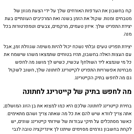
קח בחשבון את העדפות האורחים שלך על ידי הצעת מגוון של
מטבחים ומנות. שקול את הזמן בשנה ואת המרכיבים העונתיים בעת
יצירת התפריט שלך. איזון טעמים, מרקמים, צבעים וטמפרטורות בכל
מנה.
יצירת תפריט טעים ובלתי נשכח יכול להיות משימה שגוזלת זמן, אבל
עם העצות האלה בחשבון, תהיו בטוחים שתמצאו משהו שישמח את
כל מי שנמצא ליד השולחן! עכשיו, כשיש לך מושג מה לחפש
מבחינת אפשרויות התפריט לקייטרינג לחתונה שלך, חשוב לשקול
גם מה לחפש בתיק הקייטרינג.
מה לחפש בתיק של קייטרינג לחתונה
בחירת קייטרינג לחתונה שלכם היא כמו למצוא את בן הזוג המושלם;
אתה צריך לוודא שיש להם את כל מה שאתה צריך ושהם מתאימים.
כאשר מסתכלים על תיקי עבודות של שירותי קייטרינג שונים, יש
לקחת בחשבון גורמים מסוימים שיתנו לך אינדיקציה טובה לגבי