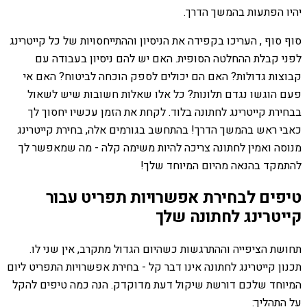
יהיו הפתעות בהמשך הדרך.
סוף סוף , העריכו בקפידה את הניסיון וההתייחסויות של כל קייטרינג
לפני קבלת ההחלטה הסופית. האם יש להם ניסיון בעבודה עם
קבוצות גדולות? האם הם יכולים לספק הוכחה לביטוח? האם אי
פעם הוגשו נגדם תלונות? כל אלו שאלות חשובות שיש לשאול
בבחירת קייטרינג לחתונה בלוד. לקחת את הזמן עכשיו יחסוך לך
כאבי ראש בהמשך הדרך! בהתחשב בגורמים אלה, בחירת קייטרינג
מנוסה ואמין לחתונה צריכה להיות משימה קלה - מה שמאפשר לך
להתמקד בהנאה מהיום המיוחד שלך!
טיפים לבחירת אפשרויות תפריט עבור
קייטרינג לחתונה שלך
תחושת הציפייה וההתרגשות כשהיום הגדול מתקרב, אין שני לו.
תכנון קייטרינג לחתונה אינו דבר קל - בחירת אפשרויות התפריט ליום
המיוחד שלכם דורשת שיקול דעת מדוקדק. הנה כמה טיפים להקל
על התהליך: