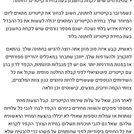
< h2>גורמים שיש לקחת בחשבון בעת בחירת קייטרינג לחתונה
כשמדובר בקייטרינג לחתונה, חשוב לבחור את קייטרינג מתאים ליום
המיוחד שלך. בחירת הקייטרינג המתאים יכולה לעשות את כל ההבדל
ביצירת אירוע בלתי נשכח. ישנם מספר גורמים שיש לקחת בחשבון
בעת בחירת קייטרינג לחתונה בלוד.
ראשית, קבע איזה סוג מזון אתה רוצה להגיש בחתונה שלך. בהתאם
לתקציב ולהעדפות שלך, ייתכן שתבחר במאכלים יהודיים מסורתיים
או במנות מודרניות יותר. אם יש לך מגבלות תזונתיות, הקפד לדון בהן
עם קייטרינג פוטנציאלי לפני קבלת החלטה סופית. שקול את כל
השירותים הנוספים שעשויים להיות נחוצים כגון צוות המלצרים,
צוותי הקמה וניקיון, מצעים, קישוטים וכן הלאה.
לאחר מכן, שאל על עלות שירותי הקייטרינג. קבל הצעות מחיר
ממספר ספקים והשווה מחירים ביניהם. הקפד לברר לגבי כל עלויות
נסתרות או עמלות נוספות שאולי לא יכללו בהצעת המחיר הראשונית
שלהם. שאל גם לגבי תוכניות תשלום במידת הצורך. הקפד לקרוא
את כל החוזים ביסודיות לפני שחותמים על משהו כדי להבטיח שלא