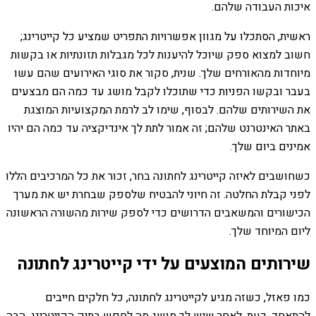
איכות העבודה שלהם.
ראשית, הסתכלו על מגוון אפשרויות התפריט שמציע כל קייטרינג;
חשוב למצוא ספק שיוכל להיענות לכל מגבלות תזונתיות או בקשות
מיוחדות מהאורחים שלך. שנית, סקור את סוגי האירועים שהם עשו
בעבר ובקשו הפניות כדי שתוכלו לקבל מושג עד כמה הם מבצעים
את השירותים שלהם. לבסוף, שימו לב לרמת המקצועיות המוצגת
באתר האינטרנט שלהם; זה אמור לתת לך אינדיקציה עד כמה הם יהיו
אמינים ביום שלך.
כשחושבים לאיזה קייטרינג לחתונה בחר, זכור את כל המרכיבים הללו
לפני קבלת החלטה. זה חיוני להבטיח שלספק שבחרת יש את מערך
הכישורים והמשאבים הדרושים כדי לספק שירות מהשורה הראשונה
ליום המיוחד שלך.
שירותים המוצעים על ידי קייטרינג לחתונה
כמו פאזל, כשזה מגיע לקייטרינג לחתונה, כל חלקים חייבים
להתאחד. כעת, לאחר שיש לך מושג מה לחפש בתיק הקייטרינג, הבה