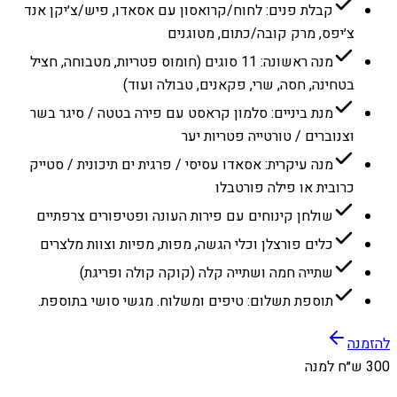
קבלת פנים: לחוח/קרואסון עם אסאדו, פיש/צ׳יקן אנד
צ׳יפס, מרק קובה/כתום, מטוגנים
מנה ראשונה: 11 סוגים (חומוס פטריות, מטבוחה, חציל
בטחינה, חסה, שרי, פקאנים, טבולה ועוד)
מנת ביניים: סלמון קראסט עם פירה בטטה / סיגר בשר
וצנוברים / טורטייה פטריות יער
מנה עיקרית: אסאדו עסיסי / פרגית ים תיכונית / סטייק
כרובית או פילה פורטבלו
שולחן קינוחים עם פירות העונה ופטיפורים צרפתיים
כלים פורצלן וכלי הגשה, מפות, מפיות וצוות מלצרים
שתייה חמה ושתייה קלה (קוקה קולה ופריגת)
תוספת תשלום: טיפים ומשלוח. מגשי סושי בתוספת.
להזמנה
300 ש״ח למנה