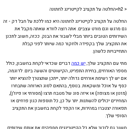
< h2>החלטה על תקציב לקייטרינג לחתונה
החלטה על תקציב לקייטרינג לחתונה היא כמו ללכת על חבל דק - זה
גם מרגש וגם מורט עצבים. אתה רוצה לוודא שאתה מקבל את
השירותים הטובים ביותר מבלי לשבור את הבנק. ככזה, חשוב לתכנן
את התקציב שלך בקפידה ולחקור כמה שיותר לפני קבלת
התחייבויות כלשהן.
מתי עם התקציב שלך,
יש כמה
דברים שכדאי לקחת בחשבון, כולל
מספר האורחים, בחירת התפריט, הקישוטים והשעה ביום. לדוגמה,
אם יש לך רשימת אורחים גדולה יותר, ייתכן שתצטרך להוציא יותר
כסף על אוכל ומשקאות. בנוסף, בהתאם לסוג הארוחה שתבחרו
(מזנון או מצופה) או איזה סוג של מטבח תרצו (מסורתי או פיוז'ן),
המחירים יכולים להשתנות. יתר על כן, כל תוספות כגון פרחים או
תפאורה יצטברו במהירות, אז הקפד לקחת בחשבון את התקציב
הסופי שלך.
חשוב גם לזכור שלא כל הקייטרינגים מספקים את אותם שירותים