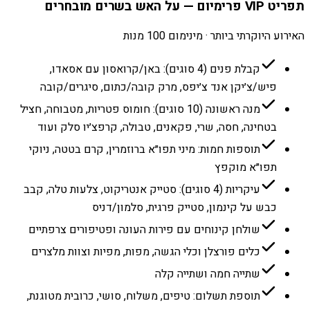
תפריט VIP פרימיום — על האש בשרים מובחרים
האירוע היוקרתי ביותר · מינימום 100 מנות
קבלת פנים (4 סוגים): באן/קרואסון עם אסאדו,
פיש/צ׳יקן אנד צ׳יפס, מרק קובה/כתום, סיגרים/קובה
מנה ראשונה (10 סוגים): חומוס פטריות, מטבוחה, חציל
בטחינה, חסה, שרי, פקאנים, טבולה, קרפצ׳יו סלק ועוד
תוספות חמות: מיני תפו״א ברוזמרין, קרם בטטה, ניוקי
תפו״א מוקפץ
עיקריות (4 סוגים): סטייק אנטריקוט, צלעות טלה, קבב
כבש על קינמון, סטייק פרגית, סלמון/דניס
שולחן קינוחים עם פירות העונה ופטיפורים צרפתיים
כלים פורצלן וכלי הגשה, מפות, מפיות וצוות מלצרים
שתייה חמה ושתייה קלה
תוספת תשלום: טיפים, משלוח, סושי, כרובית מטוגנת,