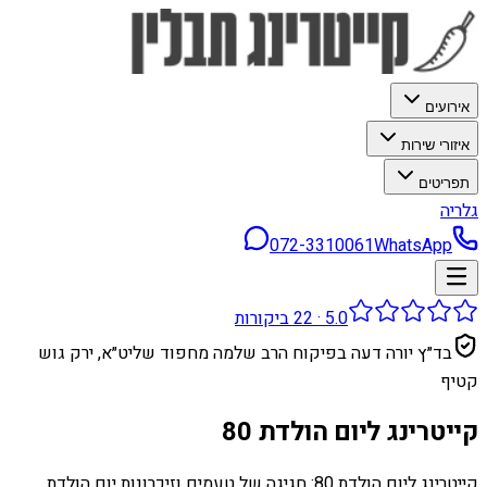
אירועים
איזורי שירות
תפריטים
גלריה
072-3310061
WhatsApp
5.0
·
22
ביקורות
בד״ץ יורה דעה בפיקוח הרב שלמה מחפוד שליט״א, ירק גוש
קטיף
קייטרינג ליום הולדת 80
קייטרינג ליום הולדת 80: חגיגה של טעמים וזיכרונות יום הולדת