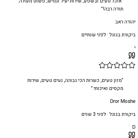
“
אוכל טעים ובשפע, שירות יעיל וגמיש, פשוט מעולה.
תודה רבה!
”
יהודה ראב
ביקורת בגוגל ·
לפני שנתיים
י
“
מזון טעים, כשרות הכי גבוהה, נעים טעים, שירות
מקסים ואיכותי.
”
Dror Moshe
ביקורת בגוגל ·
לפני 3 שנים
D