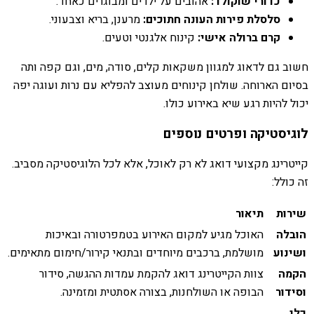
כדורי שוקולד:
אהובים על ילדים ומבוגרים כאחד.
סלסלת פירות העונה חתוכים:
מרענן, בריא וצבעוני.
קרם ברולה אישי:
קינוח אלגנטי וטעים.
חשוב גם לדאוג למגוון משקאות קלים, סודה, מים, וגם קפה ותה
בסיום הארוחה. שולחן קינוחים מעוצב להפליא עם נרות ועוגה יפה
יכול להיות רגע שיא באירוע כולו.
לוגיסטיקה ופרטים נוספים
קייטרינג מקצועי דואג לא רק לאוכל, אלא לכל הלוגיסטיקה מסביב.
זה כולל:
שירות
תיאור
הובלה
האוכל מגיע למקום האירוע בטמפרטורה ובאיכות
ושינוע
מושלמת, ברכבים מיוחדים ובתנאי קירור/חימום מתאימים.
הקמה
צוות הקייטרינג דואג להקמת עמדות ההגשה, סידור
וסידור
הבופה או השולחנות, בצורה אסתטית ומזמינה.
כלי