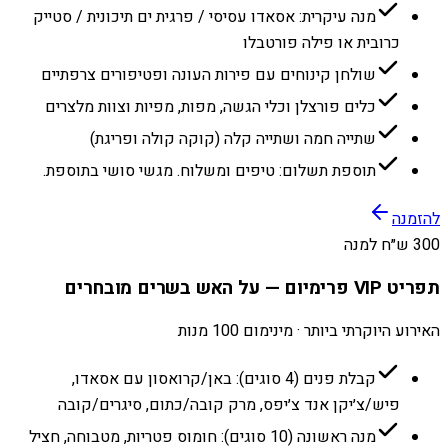
מנה עיקרית: אסאדו עסיסי / פרגית ים תיכונית / סטייק
כרובית או פילה פורטבלו
שולחן קינוחים עם פירות העונה ופטיפורים צרפתיים
כלים פורצלן וכלי הגשה, מפות, מפיות וצוות מלצרים
שתייה חמה ושתייה קלה (קוקה קולה ופריגת)
תוספת תשלום: טיפים ומשלוח. מגשי סושי בתוספת.
להזמנה
300 ש״ח למנה
תפריט VIP פרימיום — על האש בשרים מובחרים
האירוע היוקרתי ביותר · מינימום 100 מנות
קבלת פנים (4 סוגים): באן/קרואסון עם אסאדו,
פיש/צ׳יקן אנד צ׳יפס, מרק קובה/כתום, סיגרים/קובה
מנה ראשונה (10 סוגים): חומוס פטריות, מטבוחה, חציל