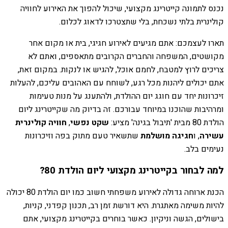
נכנס לתמונה קייטרינג מקצועי, שיכול להפוך את האירוע לחוויה
קולינרית בלתי נשכחת, בלי שתצטרכו לדאוג לכלום.
תארו לעצמכם: אתם מגיעים לאירוע חגיגי, בית או מקום אחר
מקושטים, המשפחה והחברים הקרובים מתאספים, ואתם לא
צריכים לרוץ למטבח, לחמם אוכל, להגיש או לנקות. במקום זאת,
אתם יכולים ליהנות מכל רגע, לשוחח עם האהובים עליכם, להעלות
זיכרונות יחד עם חוגג יום ההולדת, ולהתענג על מנות טעימות
ומרהיבות שהוכנו במיוחד עבורכם. זה בדיוק מה שקייטרינג ליום
הולדת 80 מבית 'תיבול בגינה' מציע:
שקט נפשי
,
חוויה קולינרית
עשירה
, ו
חגיגה מושלמת
שתשאיר טעם מתוק בפה וזיכרונות
נעימים בלב.
למה לבחור בקייטרינג מקצועי ליום הולדת 80?
הכנת ארוחה גדולה לאירוע משפחתי חשוב כמו יום הולדת 80 יכולה
להיות משימה מאתגרת. היא דורשת זמן רב, תכנון קפדני, קניות,
בישולים, הגשה וניקיון. כאשר בוחרים בקייטרינג מקצועי, אתם