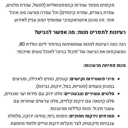
מקימים מספר עמדות קונספטואליות (למשל, עמדת סלטים,
עמדת בשרים, עמדת קינוחים) וכל עמדה מציעה סוג אוכל
אחר. זהו סגנון אינטראקטיבי שמוסיף המון עניין לאירוע.
רעיונות לתפריט מנות: מה אפשר להגיש?
הנה כמה רעיונות למנות שמתאימות במיוחד ליום הולדת 80,
המשקפות את הגישה של 'תיבול בגינה' לאוכל טעים ואיכותי:
מנות פתיחה מרעננות:
מיני פשטידות וקישים:
קטנים, נוחים לאכילה, ומגיעים
במגוון טעמים (פטריות, בצל, ירקות, גבינות).
סלטים עשירים וצבעוניים:
סלט ירוק עם פירות יער ואגוזים,
סלט קינואה עם ירקות קלויים, סלט עדשים שחורות עם
עשבי תיבול. מנות קלילות ומרעננות.
ממרחים וירקות חתוכים:
חומוס ביתי, טחינה ירוקה, סלסלת
עגבניות פיקנטית, לצד מקלות ירקות טריים ולחמי מחמצת.