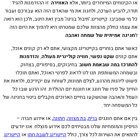
או הקינוחים המיוחדים ביותר, אלא
האווירה
. זו ההזדמנות להגיד
תודה, להביע הערכה, ולחגוג את מי שהאדם הזה הוא עבורכם ועבור
כל מי שסביבו. קייטרינג 'תיבול בגינה' מבין זאת היטב, ולכן הוא רואה
את עצמו כחלק מהצוות שלכם שמטרתו היא להפוך את היום הזה
ל
חגיגה אמיתית של שמחה ואהבה
.
כאשר אתם בוחרים בקייטרינג מקצועי, אתם לא רק קונים אוכל,
אתם קונים
שקט נפשי
,
חוויה קולינרית מעולה
, ו
הזדמנות
להתרכז במה שבאמת חשוב
: בחיבוקים, בסיפורים, בצחוק
ובשמחה המשותפת. תנו לנו לדאוג לפרטי האוכל, ואתם תוכלו
פשוט ליהנות מהרגע, לצלם תמונות, לשוחח עם יקיריכם, ולראות את
החיוך על פניו של חוגג או חוגגת יום ההולדת. זהו הרגע שבו כל
העמל והאהבה שהושקעו בחיים הארוכים מקבלים ביטוי בחגיגה של
כל המשפחה יחד.
בין אם אתם חוגגים
ברית
,
בת מצווה
,
חתונה
, או אירוע חברה –
הניסיון והמומחיות שלנו מבטיחים לכם אירוע מוצלח. אנו יודעים
להתאים את השירות לכל צורך, כולל
קייטרינג לשבת חתן
או
קייטרינג