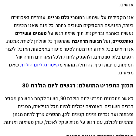
אנשים.
אנו מקפידים על שימוש ב
חומרי גלם טריים
, עונתיים ואיכותיים
ביותר, המגיעים מהספקים הטובים ביותר. כל מנה שאנו מכינים
נעשית באהבה ובדייקנות, תוך שימת דגש על
טעמים עשירים
ואותנטיים
, ועל
הגשה מרהיבה
שתהפוך כל שולחן ליצירת אמנות.
אנו רואים בכל אירוע הזדמנות לספר סיפור באמצעות האוכל, ליצור
רגעים בלתי נשכחים, ולהעניק לחוגג ולכל האורחים חוויה של
חמימות, נדיבות וכיף. זהו חלק מהותי מ
קייטרינג ליום הולדת
שאנו
מציעים.
תכנון התפריט המושלם: דגשים ליום הולדת 80
כאשר מתכננים תפריט ליום הולדת 80, חשוב לקחת בחשבון מספר
דברים חשובים. האורחים יכולים להיות מכל הגילאים, מסבים
וסבתות ועד נכדים ונינים קטנים. לכן, התפריט צריך להיות מגוון
ומתאים לכולם, עם דגש על מנות שקל לאכול, שהן טעימות ומזינות.