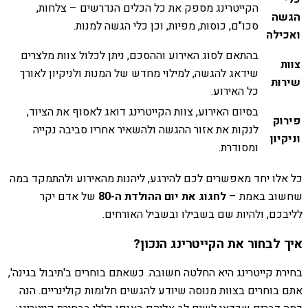
הקייטרינג מספק את כל הכלים הנדרשים – צלחות,
הגשה
סכו"ם, כוסות, מפיות, וכן כלי הגשה למנות.
ואכילה
בהתאם לסוג האירוע וההסכם, ניתן לכלול צוות מלצרים
צוות
שידאג להגשה, למילוי מחדש של המנות ולניקיון לאורך
שירות
כל האירוע.
בסיום האירוע, צוות הקייטרינג דואג לאסוף את הציוד,
פירוק
לנקות את אזור ההגשה ולהשאיר אחריו סביבה נקייה
וניקיון
ומסודרת.
כל אלו יחד מאפשרים לכם להירגע, ליהנות מהאירוע ולהתמקד במה
שחשוב באמת –
לחגוג את יום ההולדת ה-80
של אדם יקר
לליבכם, ולהיות שם בשבילו ובשביל האורחים.
איך לבחור את הקייטרינג הנכון?
בחירת קייטרינג היא החלטה חשובה. כשאתם בוחרים ב'תיבול בגינה',
אתם בוחרים בצוות מנוסה שיודע להגשים חלומות קולינריים. הנה