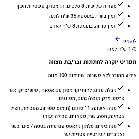
סעודה שלישית: 8 סלטים, דג מטוגן, פשטידת השף
חמין בשרי: בתוספת 35 ש״ח למנה
חמין פרווה: בתוספת 8 ש״ח לאדם
להזמנה
170 ש״ח למנה
תפריט יוקרה לחתונות ובר/בת מצווה
אירוע מהודר ללא פשרות · מינימום 100 מנות
קבלת פנים: לחוח/קרואסון עם אסאדו, פיש/צ׳יקן אנד
צ׳יפס, מרק קובה/כתום, מטוגנים
מנה ראשונה: 11 סוגים (חומוס פטריות, מטבוחה, חציל
בטחינה, חסה, שרי, פקאנים, טבולה ועוד)
מנת ביניים: סלמון קראסט עם פירה בטטה / סיגר בשר
וצנוברים / טורטייה פטריות יער