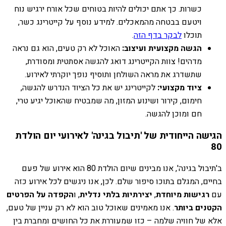
כשרות. כך אתם יכולים להיות בטוחים שכל אורח ירגיש נוח
ויטעם בבטחה מהמאכלים. למידע נוסף על קייטרינג כשר,
תוכלו
לבקר בדף הזה
.
הגשה מקצועית ועיצוב:
האוכל לא רק טעים, הוא גם נראה
מדהים! צוות הקייטרינג דואג להגשה אסתטית ומסודרת,
שתשדרג את מראה השולחן ותוסיף נופך יוקרתי לאירוע.
ציוד מקצועי:
לקייטרינג יש את כל הציוד הנדרש להגשה,
חימום, קירור ושינוע המזון, מה שמבטיח שהאוכל יגיע טרי,
חם ומוכן להגשה.
הגישה הייחודית של 'תיבול בגינה' לאירועי יום הולדת
80
ב'תיבול בגינה', אנו מבינים שיום הולדת 80 הוא אירוע של פעם
בחיים, המגלם בתוכו סיפור שלם. לכן, אנו ניגשים לכל אירוע כזה
עם
רגישות מיוחדת
,
יצירתיות בלתי נדלית
, ו
הקפדה על הפרטים
הקטנים ביותר
. אנו מאמינים שאוכל טוב הוא לא רק עניין של טעם,
אלא של חוויה שלמה – כזו שמעוררת את כל החושים ומחברת בין