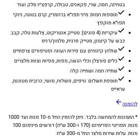
בטחינה, חסה, שרי, פקאנים, טבולה, קרפצ׳יו סלק ועוד
תוספות חמות: מיני תפו״א ברוזמרין, קרם בטטה, ניוקי
תפו״א מוקפץ
עיקריות (4 סוגים): סטייק אנטריקוט, צלעות טלה, קבב
כבש על קינמון, סטייק פרגית, סלמון/דניס
שולחן קינוחים עם פירות העונה ופטיפורים צרפתיים
כלים פורצלן וכלי הגשה, מפות, מפיות וצוות מלצרים
שתייה חמה ושתייה קלה
תוספת תשלום: טיפים, משלוח, סושי, כרובית מטוגנת,
עראייס
להזמנה
* התמונות להמחשה בלבד. ניתן להזמין החל מ-
10
מנות ועד
1000
מנות. תפריטי הפרימיום (170 ו-300 ש״ח) דורשים מינימום 100
מנות. עלות שירות מלצר החל מ-300 ש״ח.