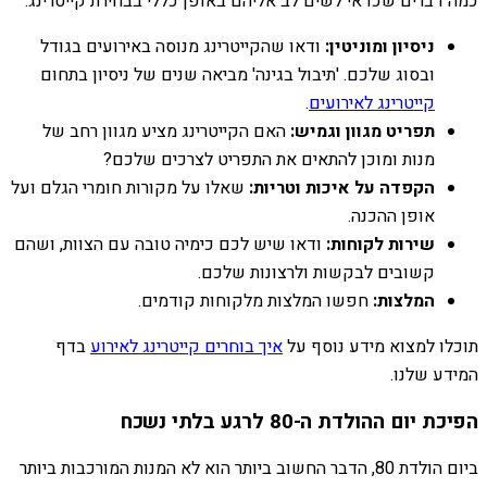
כמה דברים שכדאי לשים לב אליהם באופן כללי בבחירת קייטרינג:
ניסיון ומוניטין:
ודאו שהקייטרינג מנוסה באירועים בגודל
ובסוג שלכם. 'תיבול בגינה' מביאה שנים של ניסיון בתחום
קייטרינג לאירועים
.
תפריט מגוון וגמיש:
האם הקייטרינג מציע מגוון רחב של
מנות ומוכן להתאים את התפריט לצרכים שלכם?
הקפדה על איכות וטריות:
שאלו על מקורות חומרי הגלם ועל
אופן ההכנה.
שירות לקוחות:
ודאו שיש לכם כימיה טובה עם הצוות, ושהם
קשובים לבקשות ולרצונות שלכם.
המלצות:
חפשו המלצות מלקוחות קודמים.
תוכלו למצוא מידע נוסף על
איך בוחרים קייטרינג לאירוע
בדף
המידע שלנו.
הפיכת יום ההולדת ה-80 לרגע בלתי נשכח
ביום הולדת 80, הדבר החשוב ביותר הוא לא המנות המורכבות ביותר