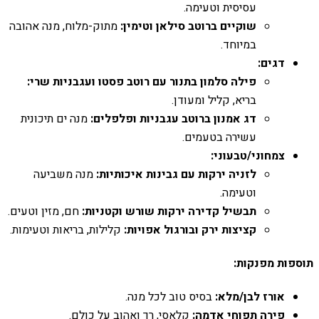
עסיסית וטעימה.
שוקיים ברוטב סילאן וטימין:
מתוק-מלוח, מנה אהובה
במיוחד.
דגים:
פילה סלמון בתנור עם רוטב פסטו ועגבניות שרי:
בריא, קליל ומעודן.
דג אמנון ברוטב עגבניות ופלפלים:
מנה ים תיכונית
עשירה בטעמים.
צמחוני/טבעוני:
לזניה ירקות עם גבינות איכותיות:
מנה משביעה
וטעימה.
תבשיל קדירה ירקות שורש וקטניות:
חם, מזין וטעים.
קציצות ירק ובורגול אפויות:
קלילות, בריאות וטעימות.
תוספות מפנקות:
אורז לבן/מלא:
בסיס טוב לכל מנה.
פירה תפוחי אדמה:
קלאסי, רך ואהוב על כולם.