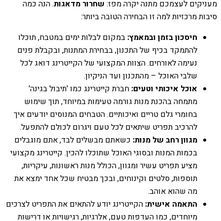
מעניקים לעצמכם מתנה יקרה מפז:
שחרור מדאגות
. הנה כמה
סיבות מרכזיות למה זו הבחירה הטובה ביותר:
חיסכון בזמן ובמאמץ:
במקום לבלות ימים במטבח, תוכלו
להתמקד בכיף של התכנון, בבחירת המתנות, ובקבלת פנים
נעימה לאורחים. הצוות המקצועי של הקייטרינג דואג לכל
שלבי האוכל – מהתכנון ועד הניקיון.
אוכל איכותי וטעים:
חברת קייטרינג כמו 'תיבול בגינה'
מתמחה בהכנת מנות גורמה טעימות במיוחד, תוך שימוש
בחומרי גלם טריים ואיכותיים. הטבחים המנוסים יודעים איך
להרכיב תפריט שיתאים לכל טעם ויגרום לכולם להתפעל.
מגוון רחב של מנות:
כשאתם מבשלים לבד, אתם מוגבלים
בכמות המנות ובסוגי האוכל שתוכלו להכין. קייטרינג מקצועי
מציע תפריט עשיר ומגוון, הכולל מנות ראשונות, עיקריות,
תוספות, סלטים וקינוחים, ובכך מבטיח שכל אחד ימצא את
מה שהוא אוהב.
התאמה אישית:
הקייטרינג יודע להתאים את התפריט לצרכים
מיוחדים, כמו העדפות טעם, אלרגיות, רגישויות או דרישות