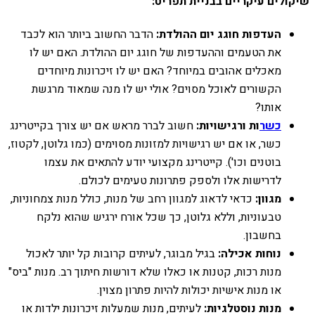
שיקולים עיקריים בבניית תפריט:
העדפות חוגג יום ההולדת:
הדבר החשוב ביותר הוא לכבד
את הטעמים וההעדפות של חוגג יום ההולדת. האם יש לו
מאכלים אהובים במיוחד? האם יש לו זיכרונות מיוחדים
הקשורים לאוכל מסוים? אולי יש לו מנה שמאוד מרגשת
אותו?
כשר
ות ורגישויות:
חשוב לברר מראש אם יש צורך בקייטרינג
כשר, או אם יש רגישויות למזונות מסוימים (כמו גלוטן, לקטוז,
בוטנים וכו'). קייטרינג מקצועי יודע להתאים את עצמו
לדרישות אלו ולספק פתרונות טעימים לכולם.
מגוון:
כדאי לדאוג למגוון רחב של מנות, כולל מנות צמחוניות,
טבעוניות, וללא גלוטן, כך שכל אורח ירגיש שהוא נלקח
בחשבון.
נוחות אכילה:
בגיל מבוגר, לעיתים קרובות קל יותר לאכול
מנות רכות, קטנות או כאלו שלא דורשות חיתוך רב. מנות "ביס"
או מנות אישיות יכולות להיות פתרון מצוין.
מנות נוסטלגיות:
לעיתים, מנות שמעלות זיכרונות ילדות או