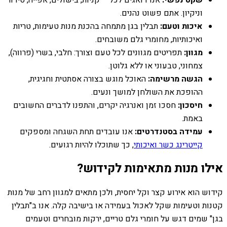
וניקיון. אתם פשוט נהנים.
איכות וטעם:
תבלין בגן מתמחה בהכנת מנות טעימות, טריות
ואיכותיות, מחומרי גלם משובחים.
מגוון:
תפריטים מגוונים לכל טעם וצורך: חלבי, בשרי (פרווה),
צמחוני, טבעוני או ללא גלוטן.
הגשה מרשימה:
האוכל מוגש בצורה אסתטית וחגיגית,
ההופכת את השולחן למושך ונעים.
חיסכון:
חסכו זמן ואנרגיה יקרים, והתפנו לדברים החשובים
באמת.
עמידה בסטנדרטים:
אנו עובדים תחת השגחה ומספקים
קייטרינג כשר ואיכותי
, כך שתוכלו להיות רגועים.
אילו מנות מתאימות לקידוש?
קידוש הוא אירוע קצר וקל יחסית, ולכן מתאים למגוון רחב של מנות
קטנות וטעימות שקל לאכול בעמידה או בישיבה קלה. אנו ב"תבלין
בגן" שמים דגש על חומרי גלם טריים, ירקות מובחרים וטעמים