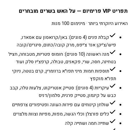
תפריט VIP פרימיום — על האש בשרים מובחרים
האירוע היוקרתי ביותר · מינימום 100 מנות
קבלת פנים (4 סוגים): באן/קרואסון עם אסאדו,
פיש/צ׳יקן אנד צ׳יפס, מרק קובה/כתום, סיגרים/קובה
מנה ראשונה (10 סוגים): חומוס פטריות, מטבוחה, חציל
בטחינה, חסה, שרי, פקאנים, טבולה, קרפצ׳יו סלק ועוד
תוספות חמות: מיני תפו״א ברוזמרין, קרם בטטה, ניוקי
תפו״א מוקפץ
עיקריות (4 סוגים): סטייק אנטריקוט, צלעות טלה, קבב
כבש על קינמון, סטייק פרגית, סלמון/דניס
שולחן קינוחים עם פירות העונה ופטיפורים צרפתיים
כלים פורצלן וכלי הגשה, מפות, מפיות וצוות מלצרים
שתייה חמה ושתייה קלה