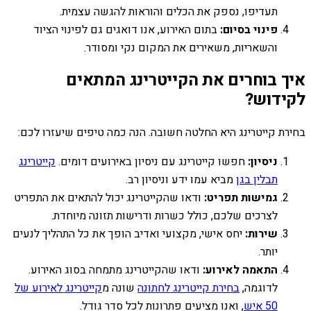
תעדיפו, נספק את הכלים והוראות להגשה עצמית.
פינוי בסיום:
בתום האירוע, אנו דואגים גם לפינוי הציוד
והשאריות, משאירים את המקום נקי ומסודר.
איך בוחרים את הקייטרינג המתאים
לקידוש?
בחירת קייטרינג היא החלטה חשובה. הנה כמה טיפים שיעזרו לכם:
ניסיון:
חפשו קייטרינג עם ניסיון באירועים דומים.
קייטרינג
תבלין בגן
מביא עמו ידע וניסיון רב.
גמישות תפריט:
ודאו שהקייטרינג יכול להתאים את התפריט
לצרכים שלכם, כולל כשרות ודרישות תזונה מיוחדת.
שירות:
יחס אישי, מקצועי ואדיב הופך את כל התהליך לנעים
יותר.
התאמה לאירוע:
ודאו שהקייטרינג מתמחה בסוג האירוע.
לדוגמה,
בחירת קייטרינג לחתונה
שונה מ
קייטרינג לאירוע של
50 איש
, ואנו מציעים פתרונות לכל סדר גודל.