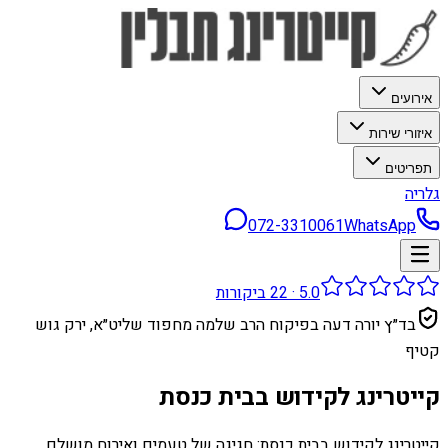
אירועים
איזורי שירות
תפריטים
גלריה
072-3310061
WhatsApp
5.0
·
22
ביקורות
בד״ץ יורה דעה בפיקוח הרב שלמה מחפוד שליט״א, ירק גוש
קטיף
קייטרינג לקידוש בבית כנסת
קייטרינג לקידוש בבית כנסת: חגיגה של טעמים ואירוח מושלם