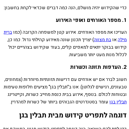
כדי שהקידוש יהיה מושלם, הנה כמה דברים שכדאי לקחת בחשבון:
1. מספר האורחים ואופי האירוע
העריכו את מספר האורחים. אירוע קטן למשפחה הקרובה (כמו
ברית
מילה
או
בת מצווה
) יצריך תכנון שונה מאירוע קהילתי גדול. כמו כן,
קידוש בבוקר יתאים למאפים קלים, בעוד שקידוש בצהריים יכול
לכלול מנות מעט יותר משביעות.
2. העדפות תזונה וכשרות
חשוב לברר אם יש אורחים עם דרישות תזונתיות מיוחדות (צמחונים,
טבעונים, רגישים לגלוטן). אנו ב"תבלין בגן" מציעים חלופות טעימות
ובטוחות לכולם. בנוסף, אירוע בבית כנסת מחייב כשרות, וקייטרינג
תבלין בגן
עומד בסטנדרטים הגבוהים ביותר של כשרות למהדרין.
דוגמה לתפריט קידוש מבית תבלין בגן
כדי לתת לכם השראה, הנה דוגמה לתפריט קידוש מגוון, המשקף את