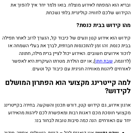
ובריא הוא המפתח לאירוע מוצלח. בואו נלמד יחד איך להפוך את
הקידוש שלכם לחוויה קולינרית בלתי נשכחת.
מהו קידוש בבית כנסת?
קידוש הוא אירוע קטן ונעים של כיבוד קל, הנערך לרוב לאחר תפילה
בבית כנסת. זהו זמן להתכנסות חברתית, לברך את בעלי השמחה או
לזכור אירועים חשובים. האירוע יכול לציין ברית מילה, חתונה
(לדוגמה,
שבת חתן
), או יום הולדת. מטרתו העיקרית היא לאפשר
לאורחים ליהנות מאווירה חגיגית עם כיבוד קל וטעים.
למה קייטרינג מקצועי הוא הפתרון המושלם
לקידוש?
ארגון אירוע, גם קידוש קטן, דורש תכנון והשקעה. בחירה בקייטרינג
מקצועי חוסכת מכם דאגות רבות ומאפשרת לכם ליהנות מהאירוע
יחד עם האורחים. הנה כמה סיבות טובות לבחור בנו:
שקט נפשי:
אנו דואגים לכל – קניות, בישולים, אפייה, סידור