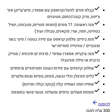
קבלת פנים: לחוח/קרואסון עם אסאדו, פיש/צ׳יקן אנד
צ׳יפס, מרק קובה/כתום, מטוגנים
מנה ראשונה: 11 סוגים (חומוס פטריות, מטבוחה, חציל
בטחינה, חסה, שרי, פקאנים, טבולה ועוד)
מנת ביניים: סלמון קראסט עם פירה בטטה / סיגר בשר
וצנוברים / טורטייה פטריות יער
מנה עיקרית: אסאדו עסיסי / פרגית ים תיכונית / סטייק
כרובית או פילה פורטבלו
שולחן קינוחים עם פירות העונה ופטיפורים צרפתיים
כלים פורצלן וכלי הגשה, מפות, מפיות וצוות מלצרים
שתייה חמה ושתייה קלה (קוקה קולה ופריגת)
תוספת תשלום: טיפים ומשלוח. מגשי סושי בתוספת.
להזמנה
300 ש״ח למנה