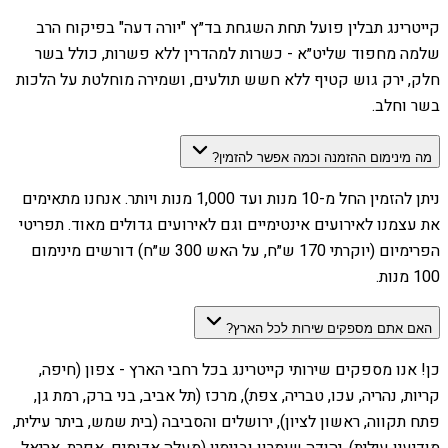
קייטרינג תבלין פועל תחת השגחת בד״ץ "יורה דעה" בפיקוח הרב
שלמה מחפוד שליט״א - כשרות למהדרין ללא פשרות, כולל בשר
חלק, ירק גוש קטיף ללא חשש תולעים, ושמירה מוחלטת על הלכות
בשר וחלב.
מה מינימום ההזמנה וכמה אפשר להזמין?
ניתן להזמין החל מ-10 מנות ועד 1,000 מנות ויותר. אנחנו מתאימים
את עצמנו לאירועים אינטימיים וגם לאירועים גדולים מאוד. תפריטי
הפרימיום (יוקרתי 170 ש״ח, על האש 300 ש״ח) דורשים מינימום
100 מנות.
האם אתם מספקים שירות לכל הארץ?
כן! אנו מספקים שירותי קייטרינג בכל רחבי הארץ - צפון (חיפה,
קריות, נהריה, עכו, טבריה, צפת), מרכז (תל אביב, בני ברק, רמת גן,
פתח תקווה, ראשון לציון), ירושלים והסביבה (בית שמש, ביתר עילית,