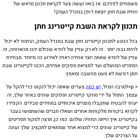
משמחים לפניכם. אז בואו נעשה צעד לקראת תכנון מראש של
חווית שבת חתן יוצאת דופן במגדל העמק!
תכנון לקראת השבת קייטרינג חתן
בכל הנוגע לתכנון קייטרינג חתן שבת במגדל העמק, ההימור לא יכול
להיות גבוה יותר . זה לא רק עניין של לוודא שכולם יהנו מהארוחה; זה
עניין של לוודא שאתה יוצר אווירה ראויה לאירוע כה מיוחד. מבחירת
התפריט המושלם ועד למציאת ספקים אמינים, הכנה לקייטרינג שבת
חתן דורשת לא מעט מחשבה ומאמץ.
< p>למרבה המזל,
יש כמה
צעדים שאתה יכול לנקוט כדי להקל על
עצמך. התחל על ידי מחקר קייטרינג וספקים שונים באזור שלך; זה
יעזור להבטיח שתקבלו מוצרים איכותיים במחירים סבירים. הקפידו
לקרוא ביקורות מלקוחות אחרים ושאלו חברים שהשתמשו בעבר
בקייטרינג איך הייתה החוויה שלהם. כמו כן, תרצה לסקור תפריטים
של קייטרינג שונים כדי למצוא אחד שמתאים לתקציב שלך ועונה
על הצרכים שלך.