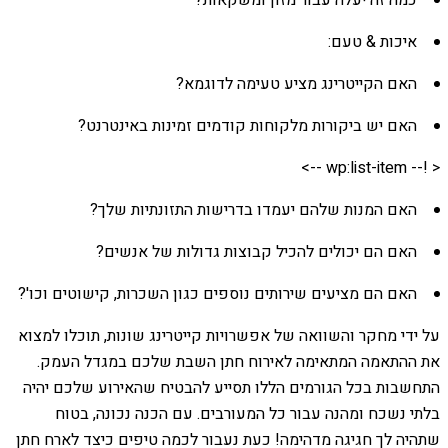
כמה זה יעלה עבור מזון ומשקאות?
איכות & טעם:
האם הקייטרינג מציע טעימה לדוגמא?
האם יש ביקורות מלקוחות קודמים זמינות באינטרנט?
< !-- wp:list-item -->
האם המנות שלהם יעמדו בדרישות התזונתיות שלך?
האם הם יכולים להכיל קבוצות גדולות של אנשים?
האם הם מציעים שירותים נוספים כגון השכרות, קישוטים וכו'?
על ידי מחקר והשוואה של אפשרויות קייטרינג שונות, תוכלו למצוא
את ההתאמה המתאימה לאירוח חתן השבת שלכם במגדל העמק.
התחשבות בכל הגורמים הללו תסייע להבטיח שהאירוע שלכם יהיה
בלתי נשכח ומהנה עבור כל המעורבים. עם הכנה נכונה, בטוח
שתהיה לך חגיגה מדהימה! כעת נעבור לכמה טיפים כיצד לארח חתן