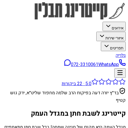
אירועים
איזורי שירות
תפריטים
גלריה
072-3310061
WhatsApp
5.0
·
22
ביקורות
בד״ץ יורה דעה בפיקוח הרב שלמה מחפוד שליט״א, ירק גוש
קטיף
קייטרינג לשבת חתן במגדל העמק
מגדל העמק היא מקום של חגיגה שמחה! בכל שבת חתן מתאספים