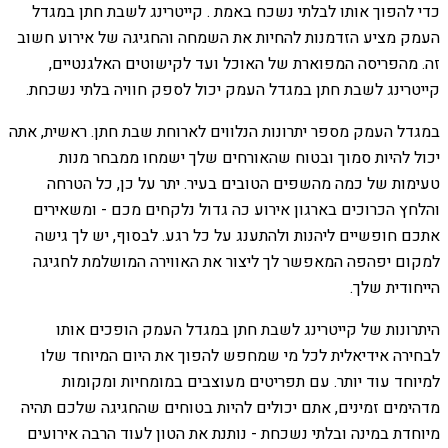
כדי להפוך אותו לבלתי נשכח באמת . קייטרינג לשבת חתן במגדל
העמק מציע הזדמנות להחיות את השמחה והחגיגה של אירוע חשוב
זה. מהפריסה המפוארת של האוכל ועד לקישוטים האלגנטיים,
קייטרינג לשבת חתן במגדל העמק יכול לספק חוויה בלתי נשכחת.
במגדל העמק מספר יתרונות הנלווים לארוחת שבת חתן. ראשית, אתה
יכול להיות סמוך ובטוח שהאורחים שלך ישמחו ממבחר מנות
טעימות של כמה מהשפים הטובים בעיר. יתר על כן, כל הטרחה
והלחץ הכרוכים בארגון אירוע כה גדול נלקחים מכם - ומשאירים
אתכם חופשיים ליהנות ולהתענג על כל רגע. לבסוף, יש לך גישה
למקום יפהפה המאפשר לך ליצור את האווירה המושלמת לחגיגה
הייחודית שלך.
היתרונות של קייטרינג לשבת חתן במגדל העמק הופכים אותו
לבחירה אידיאלית לכל מי שמחפש להפוך את היום המיוחד שלו
למיוחד עוד יותר. עם תפריטים מעוצבים במומחיות ומקומות
מדהימים זמינים, אתם יכולים להיות בטוחים שהחגיגה שלכם תהיה
מיוחדת במינה ובלתי נשכחת - נותנת את הטון לעוד הרבה אירועים