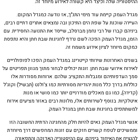
ההיסטוריה שלה וכיצד היא קשורה לאירוע מיוחד זה.
מגדל העמק קיימת עוד מימי התנ"ך, אז נודעה כמגדל המקום.
העיירה שוכנת על שפת הים התיכון ובה נמצאים אתרים דתיים רבים,
ביניהם קברו של רבי נחמן מברסלב, שייסד את התנועה החסידית. עם
הזמן, מגדל העמק הפכה לשם נרדף לחגיגות שבת חתן והיא נתפסת
כמקום מיוחד לציון אירוע משמח זה.
בשנים האחרונות שירותי קייטרינג במגדל העמק הפכו לפופולריים
לאירוח אירועי שבת חתן. זוגות יכולים לבחור מתוך מגוון תפריטים על
סמך העדפותיהם ומגבלות התקציב שלהם. ארוחות מסודרות אלו
כוללות בדרך כלל מנות יהודיות מסורתיות כמו צ'ולנט (תבשיל) וקוג'ל
(קדירה), כמו גם מאכלים מודרניים יותר כמו סושי או מנות
איטלקיות. בנוסף לשירותים אלו, מלונות רבים באזור מציעים אירוח
למשתתפים בחגיגות שבת חתן במגדל העמק.
אנשי מגדל העמק גאים להיות חלק מהחגיגה הדתית החשובה הזו
וממשיכים לטפח קשרים חזקים עם זוגות המחפשים דרך מיוחדת
להנציח את האיחוד ביניהם. עם ההיסטוריה האדוקה והתפאורה