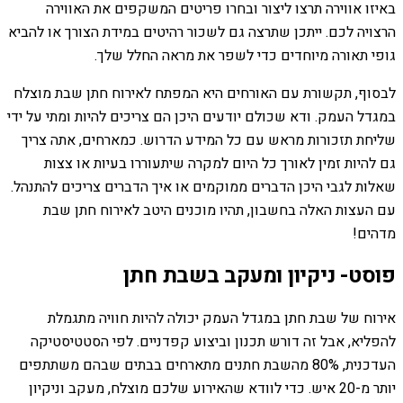
באיזו אווירה תרצו ליצור ובחרו פריטים המשקפים את האווירה
הרצויה לכם. ייתכן שתרצה גם לשכור רהיטים במידת הצורך או להביא
גופי תאורה מיוחדים כדי לשפר את מראה החלל שלך.
לבסוף, תקשורת עם האורחים היא המפתח לאירוח חתן שבת מוצלח
במגדל העמק. ודא שכולם יודעים היכן הם צריכים להיות ומתי על ידי
שליחת תזכורות מראש עם כל המידע הדרוש. כמארחים, אתה צריך
גם להיות זמין לאורך כל היום למקרה שיתעוררו בעיות או צצות
שאלות לגבי היכן הדברים ממוקמים או איך הדברים צריכים להתנהל.
עם העצות האלה בחשבון, תהיו מוכנים היטב לאירוח חתן שבת
מדהים!
פוסט- ניקיון ומעקב בשבת חתן
אירוח של שבת חתן במגדל העמק יכולה להיות חוויה מתגמלת
להפליא, אבל זה דורש תכנון וביצוע קפדניים. לפי הסטטיסטיקה
העדכנית, 80% מהשבת חתנים מתארחים בבתים שבהם משתתפים
יותר מ-20 איש. כדי לוודא שהאירוע שלכם מוצלח, מעקב וניקיון