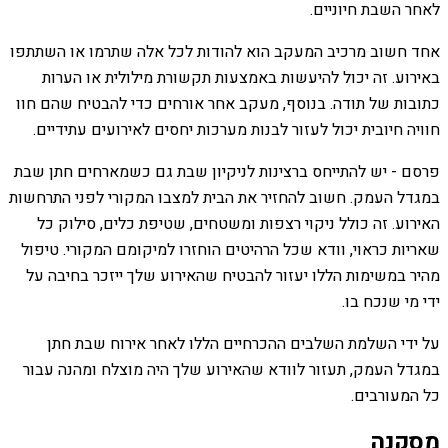
לאחר השבת חיוניים.
אחד חשוב מרכיב המעקב הוא להודות לכל אלה שתרמו או השתתפו
באירוע. זה יכול להיעשות באמצעות תקשורת מילולית או הערות
כתובות של תודה. בנוסף, מעקב אחר אורחים כדי להבטיח שהם חוו
חוויה חיובית יכול לעזור לבנות מערכות יחסים לאירועים עתידיים.
פרסם - יש להתייחס ברצינות לניקיון שבת גם כשמארחים חתן שבת
במגדל העמק. חשוב להחזיר את הבית למצבו המקורי לפני התרחשות
האירוע. זה כולל ניקוי רצפות ומשטחים, שטיפת כלים, סילוק כל
שאריות כראוי, וודא שכל הרהיטים הוחזרו למיקומם המקורי. טיפול
מהיר במשימות הללו יעזור להבטיח שהאירוע שלך ייזכר בחיבה על
ידי מי שנכח בו.
על ידי השלמת השלבים ההכרחיים הללו לאחר אירוח שבת חתן
במגדל העמק, תעזור לוודא שהאירוע שלך היה מוצלח ומהנה עבור
כל המעורבים.
מסקנה