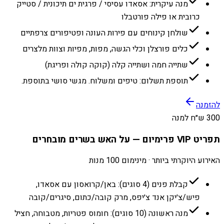
מנה עיקרית: אסאדו עסיסי / פרגית ים תיכונית / סטייק
כרובית או פילה פורטבלו
שולחן קינוחים עם פירות העונה ופטיפורים צרפתיים
כלים פורצלן וכלי הגשה, מפות, מפיות וצוות מלצרים
שתייה חמה ושתייה קלה (קוקה קולה ופריגת)
תוספת תשלום: טיפים ומשלוח. מגשי סושי בתוספת.
להזמנה
300 ש״ח למנה
תפריט VIP פרימיום — על האש בשרים מובחרים
האירוע היוקרתי ביותר · מינימום 100 מנות
קבלת פנים (4 סוגים): באן/קרואסון עם אסאדו,
פיש/צ׳יקן אנד צ׳יפס, מרק קובה/כתום, סיגרים/קובה
מנה ראשונה (10 סוגים): חומוס פטריות, מטבוחה, חציל