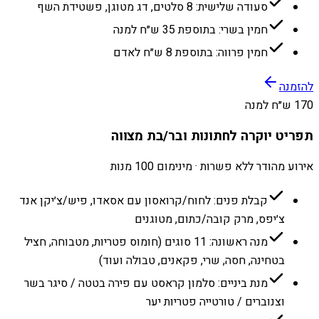
סעודה שלישית: 8 סלטים, דג מטוגן, פשטידת השף
חמין בשרי: בתוספת 35 ש״ח למנה
חמין פרווה: בתוספת 8 ש״ח לאדם
להזמנה
170 ש״ח למנה
תפריט יוקרה לחתונות ובר/בת מצווה
אירוע מהודר ללא פשרות · מינימום 100 מנות
קבלת פנים: לחוח/קרואסון עם אסאדו, פיש/צ׳יקן אנד
צ׳יפס, מרק קובה/כתום, מטוגנים
מנה ראשונה: 11 סוגים (חומוס פטריות, מטבוחה, חציל
בטחינה, חסה, שרי, פקאנים, טבולה ועוד)
מנת ביניים: סלמון קראסט עם פירה בטטה / סיגר בשר
וצנוברים / טורטייה פטריות יער