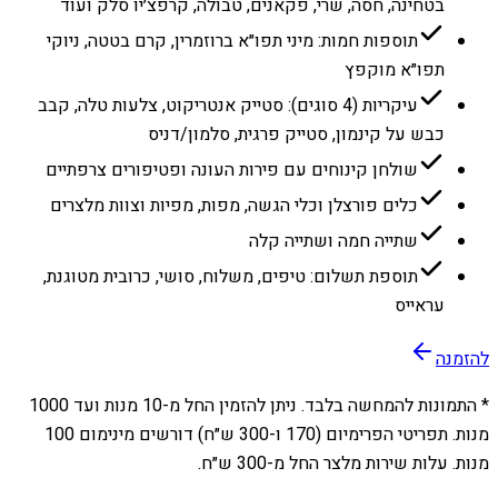
בטחינה, חסה, שרי, פקאנים, טבולה, קרפצ׳יו סלק ועוד
תוספות חמות: מיני תפו״א ברוזמרין, קרם בטטה, ניוקי
תפו״א מוקפץ
עיקריות (4 סוגים): סטייק אנטריקוט, צלעות טלה, קבב
כבש על קינמון, סטייק פרגית, סלמון/דניס
שולחן קינוחים עם פירות העונה ופטיפורים צרפתיים
כלים פורצלן וכלי הגשה, מפות, מפיות וצוות מלצרים
שתייה חמה ושתייה קלה
תוספת תשלום: טיפים, משלוח, סושי, כרובית מטוגנת,
עראייס
להזמנה
* התמונות להמחשה בלבד. ניתן להזמין החל מ-
10
מנות ועד
1000
מנות. תפריטי הפרימיום (170 ו-300 ש״ח) דורשים מינימום 100
מנות. עלות שירות מלצר החל מ-300 ש״ח.