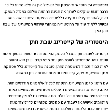
היפהפייה על חופי אזור הצפון של ישראל, אין זה פלא מדוע כל כך
הרבה זוגות שוקלים לערוך את חגיגת החתונה שלהם במגדל העמק.
כעת, לאחר שקיבלנו סקירה כללית של המיקום הייחודי הזה, בואו
נמשיך ללמוד עוד על ההיסטוריה מאחורי שירותי הקייטרינג של שבת
חתן כאן.
היסטוריה של קייטרינג שבת חתן
קייטרינג לשבת חתן במגדל העמק הוא מסורת זה נשמר במשך מאות
שנים. נוהג הקייטרינג לשבת חתן עוד מימי קדם, שכן הוא נחשב
לאות כבוד וכבוד למשפחת החתן. סוג זה של קייטרינג כלל אספקת
מזון ושתייה, מוזיקה, קישוטים וחגיגות אחרות לציון המאורע.
עם הזמן, סגנון הקייטרינג התפתח לכלול אלמנטים מודרניים יותר.
כיום, קייטרינג רבים מציעים מאכלים מסורתיים ועכשוויים כאחד
כדי להבטיח את טעמם של כולם. הם עשויים גם לספק תפריטים
מותאמים אישית או לעבוד עם ספקים מקומיים כדי ליצור מנות
ייחודיות עבור הלקוחות שלהם. בנוסף, קייטרינג רבים משתמשים