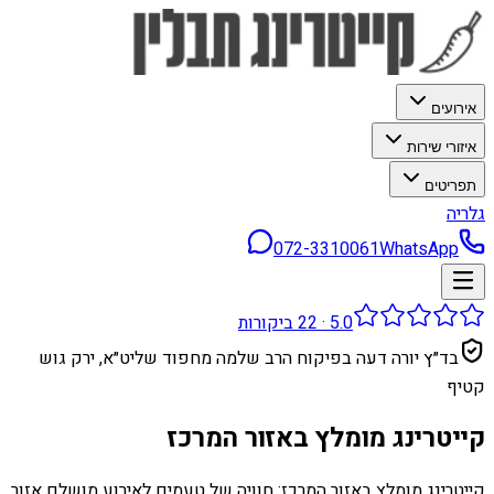
אירועים
איזורי שירות
תפריטים
גלריה
072-3310061
WhatsApp
5.0
·
22
ביקורות
בד״ץ יורה דעה בפיקוח הרב שלמה מחפוד שליט״א, ירק גוש
קטיף
קייטרינג מומלץ באזור המרכז
קייטרינג מומלץ באזור המרכז: חוויה של טעמים לאירוע מושלם אזור