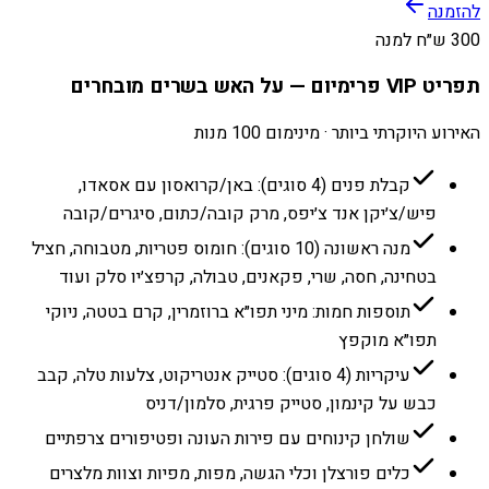
להזמנה
300 ש״ח למנה
תפריט VIP פרימיום — על האש בשרים מובחרים
האירוע היוקרתי ביותר · מינימום 100 מנות
קבלת פנים (4 סוגים): באן/קרואסון עם אסאדו,
פיש/צ׳יקן אנד צ׳יפס, מרק קובה/כתום, סיגרים/קובה
מנה ראשונה (10 סוגים): חומוס פטריות, מטבוחה, חציל
בטחינה, חסה, שרי, פקאנים, טבולה, קרפצ׳יו סלק ועוד
תוספות חמות: מיני תפו״א ברוזמרין, קרם בטטה, ניוקי
תפו״א מוקפץ
עיקריות (4 סוגים): סטייק אנטריקוט, צלעות טלה, קבב
כבש על קינמון, סטייק פרגית, סלמון/דניס
שולחן קינוחים עם פירות העונה ופטיפורים צרפתיים
כלים פורצלן וכלי הגשה, מפות, מפיות וצוות מלצרים