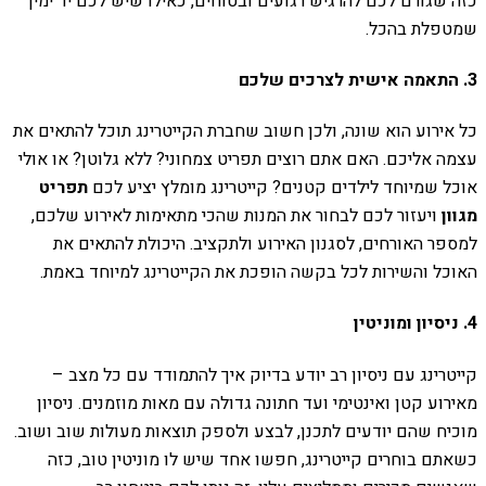
כזה שגורם לכם להרגיש רגועים ובטוחים, כאילו שיש לכם יד ימין
שמטפלת בהכל.
3. התאמה אישית לצרכים שלכם
כל אירוע הוא שונה, ולכן חשוב שחברת הקייטרינג תוכל להתאים את
עצמה אליכם. האם אתם רוצים תפריט צמחוני? ללא גלוטן? או אולי
אוכל שמיוחד לילדים קטנים? קייטרינג מומלץ יציע לכם
תפריט
מגוון
ויעזור לכם לבחור את המנות שהכי מתאימות לאירוע שלכם,
למספר האורחים, לסגנון האירוע ולתקציב. היכולת להתאים את
האוכל והשירות לכל בקשה הופכת את הקייטרינג למיוחד באמת.
4. ניסיון ומוניטין
קייטרינג עם ניסיון רב יודע בדיוק איך להתמודד עם כל מצב –
מאירוע קטן ואינטימי ועד חתונה גדולה עם מאות מוזמנים. ניסיון
מוכיח שהם יודעים לתכנן, לבצע ולספק תוצאות מעולות שוב ושוב.
כשאתם בוחרים קייטרינג, חפשו אחד שיש לו מוניטין טוב, כזה