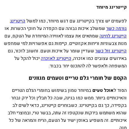
קייטרינג מיוחד
לפעמים יש צורך בקייטרינג עם דגש מיוחד, כמו למשל
קייטרינג
גורמה כשר
שמשלב איכות גבוהה עם הקפדה על חוקי הכשרות. או
קייטרינג לחינה
שמתאים את עצמו לאווירה המיוחדת של הטקס, עם
מנות צבעוניות וריחות אקזוטיים. קיימות גם אפשרויות למי שמחפש
קייטרינג זול כשר
שעדיין שומר על איכות וטעם. וחשוב לזכור, גם
באירועים עצובים כמו אזכרה,
קייטרינג לאזכרה
יכול להקל על
המשפחה ולאפשר לה להתכנס יחד בכבוד.
הקסם של חומרי גלם טריים וטעמים מגוונים
הסוד ל
אוכל טעים
במיוחד טמון בשימוש בחומרי הגלם הטריים
והאיכותיים ביותר. ממש כמו בגינה, שבה כל תבלין וכל ירק נבחר
בקפידה, כך גם בקייטרינג. כשבוחרים קייטרינג, כדאי לשים לב
שהוא משתמש בירקות שנקטפו זה עתה, בבשר טרי, ובמוצרי חלב
איכותיים. זה משפיע באופן ישיר על הטעם, הריח והמראה של כל
מנה.