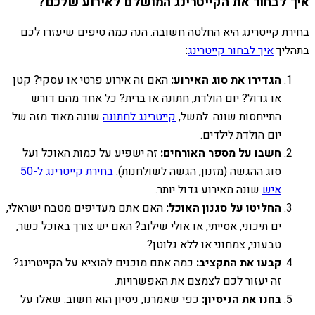
איך לבחור את הקייטרינג המושלם לאירוע שלכם?
בחירת קייטרינג היא החלטה חשובה. הנה כמה טיפים שיעזרו לכם
בתהליך
איך לבחור קייטרינג
:
הגדירו את סוג האירוע:
האם זה אירוע פרטי או עסקי? קטן
או גדול? יום הולדת, חתונה או ברית? כל אחד מהם דורש
התייחסות שונה. למשל,
קייטרינג לחתונה
שונה מאוד מזה של
יום הולדת לילדים.
חשבו על מספר האורחים:
זה ישפיע על כמות האוכל ועל
סוג ההגשה (מזנון, הגשה לשולחנות).
בחירת קייטרינג ל-50
איש
שונה מאירוע גדול יותר.
החליטו על סגנון האוכל:
האם אתם מעדיפים מטבח ישראלי,
ים תיכוני, אסייתי, או אולי שילוב? האם יש צורך באוכל כשר,
טבעוני, צמחוני או ללא גלוטן?
קבעו את התקציב:
כמה אתם מוכנים להוציא על הקייטרינג?
זה יעזור לכם לצמצם את האפשרויות.
בחנו את הניסיון:
כפי שאמרנו, ניסיון הוא חשוב. שאלו על