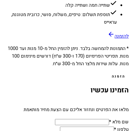
שתייה חמה ושתייה קלה
תוספת תשלום: טיפים, משלוח, סושי, כרובית מטוגנת,
עראייס
להזמנה
* התמונות להמחשה בלבד. ניתן להזמין החל מ-
10
מנות ועד
1000
מנות. תפריטי הפרימיום (170 ו-300 ש״ח) דורשים מינימום 100
מנות. עלות שירות מלצר החל מ-300 ש״ח.
הזמנה
הזמינו עכשיו
מלאו את הפרטים ונחזור אליכם עם הצעת מחיר מותאמת
שם מלא *
טלפון *