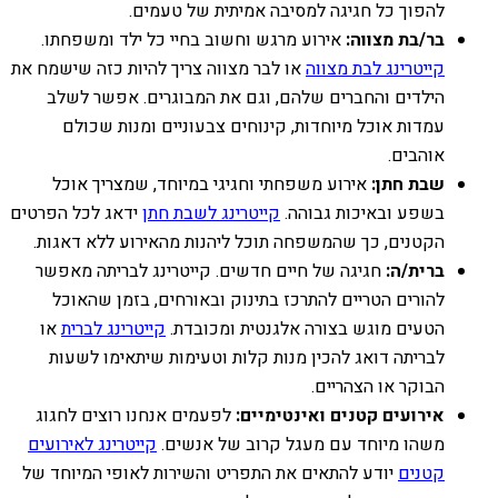
להפוך כל חגיגה למסיבה אמיתית של טעמים.
בר/בת מצווה:
אירוע מרגש וחשוב בחיי כל ילד ומשפחתו.
קייטרינג לבת מצווה
או לבר מצווה צריך להיות כזה שישמח את
הילדים והחברים שלהם, וגם את המבוגרים. אפשר לשלב
עמדות אוכל מיוחדות, קינוחים צבעוניים ומנות שכולם
אוהבים.
שבת חתן:
אירוע משפחתי וחגיגי במיוחד, שמצריך אוכל
בשפע ובאיכות גבוהה.
קייטרינג לשבת חתן
ידאג לכל הפרטים
הקטנים, כך שהמשפחה תוכל ליהנות מהאירוע ללא דאגות.
ברית/ה:
חגיגה של חיים חדשים. קייטרינג לבריתה מאפשר
להורים הטריים להתרכז בתינוק ובאורחים, בזמן שהאוכל
הטעים מוגש בצורה אלגנטית ומכובדת.
קייטרינג לברית
או
לבריתה דואג להכין מנות קלות וטעימות שיתאימו לשעות
הבוקר או הצהריים.
אירועים קטנים ואינטימיים:
לפעמים אנחנו רוצים לחגוג
משהו מיוחד עם מעגל קרוב של אנשים.
קייטרינג לאירועים
קטנים
יודע להתאים את התפריט והשירות לאופי המיוחד של