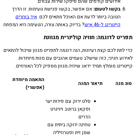
אירועים קודמים שהם סיפקו שירות עבורם.
בקשו לטעום:
אם אפשר, בקשו פגישת טעימות. זו הדרך
הטובה ביותר לדעת אם האוכל מתאים לכם.
איך בוחרים
קייטרינג ל-46 איש
? בדיוק באותה צורה, הטעימה היא המפתח.
תפריט לדוגמה: חוויה קולינרית מגוונת
כדי לתת לכם קצת רעיונות, הנה דוגמה לתפריט מגוון שיכול להתאים
לאירוע חגיגי, כזה שישלב טעמים אהובים עם מנות מיוחדות.
קייטרינג מומלץ תמיד ידאג שיהיה מגוון מספיק לכל האורחים.
התאמה מיוחדת
סוג מנה
תיאור המנה
(אפשרי)
סלט ירוק עם פירות יער
ופקאן ברוטב ויניגרט
הדרים
טחינה ירוקה ביתית עם
שמן זית ופטרוזיליה