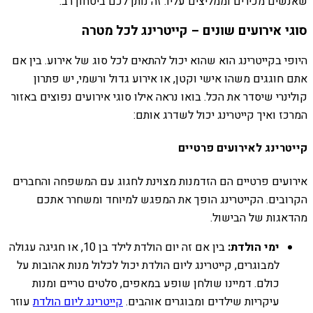
שאנשים מכירים וממליצים עליו. זה נותן לכם ביטחון רב.
סוגי אירועים שונים – קייטרינג לכל מטרה
היופי בקייטרינג הוא שהוא יכול להתאים לכל סוג של אירוע. בין אם
אתם חוגגים משהו אישי וקטן, או אירוע גדול ורשמי, יש פתרון
קולינרי שיסדר את הכל. בואו נראה אילו סוגי אירועים נפוצים באזור
המרכז ואיך קייטרינג יכול לשדרג אותם:
קייטרינג לאירועים פרטיים
אירועים פרטיים הם הזדמנות מצוינת לחגוג עם המשפחה והחברים
הקרובים. הקייטרינג הופך את המפגש למיוחד ומשחרר אתכם
מהדאגות של הבישול.
ימי הולדת:
בין אם זה יום הולדת לילד בן 10, או חגיגה עגולה
למבוגרים, קייטרינג ליום הולדת יכול לכלול מנות אהובות על
כולם. דמיינו שולחן שופע במאפים, סלטים טריים ומנות
עיקריות שילדים ומבוגרים אוהבים.
קייטרינג ליום הולדת
עוזר