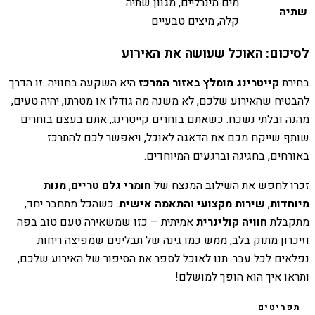
מים מינרליים, מגוון שתיה
שתיה
קלה, מיצים טבעיים
לסיכום: האוכל שעושה את האירוע
בחירת
קייטרינג מומלץ באזור המרכז
היא השקעה בחוויה. זו הדרך
להבטיח שהאירוע שלכם, לא משנה מה גודלו או מטרתו, יהיה טעים,
מהנה ובלתי נשכח. כשאתם בוחרים קייטרינג, אתם בעצם בוחרים
שותף שייקח מכם את הדאגה לאוכל, ויאפשר לכם להתרכז
באורחים, בחגיגה וברגעים המיוחדים.
זכרו לחפש את השילוב המנצח של
חומרי גלם טריים
,
מנות
מיוחדות
,
שירות מקצועי
ו
התאמה אישית
. כשהכל מתחבר יחד,
מתקבלת
חוויה קולינרית
אמיתית – כזו שמשאירה טעם טוב בפה
וזיכרון מתוק בלב, ממש כמו גינה של תבלינים שמפיצה ריחות
נפלאים לכל עבר. תנו לאוכל לספר את הסיפור של האירוע שלכם,
ותראו איך הוא הופך למושלם!
תפריטים