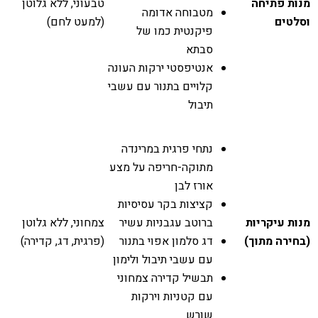
מנות פתיחה
טבעוני, ללא גלוטן
מטבוחה אדומה
וסלטים
(למעט לחם)
פיקנטית כמו של
סבתא
אנטיפסטי ירקות העונה
קלויים בתנור עם עשבי
תיבול
נתחי פרגית במרינדה
מתוקה-חריפה על מצע
אורז לבן
קציצות בקר עסיסיות
מנות עיקריות
ברוטב עגבניות עשיר
צמחוני, ללא גלוטן
(בחירה מתוך)
דג סלמון אפוי בתנור
(פרגית, דג, קדירה)
עם עשבי תיבול ולימון
תבשיל קדירה צמחוני
עם קטניות וירקות
שורש