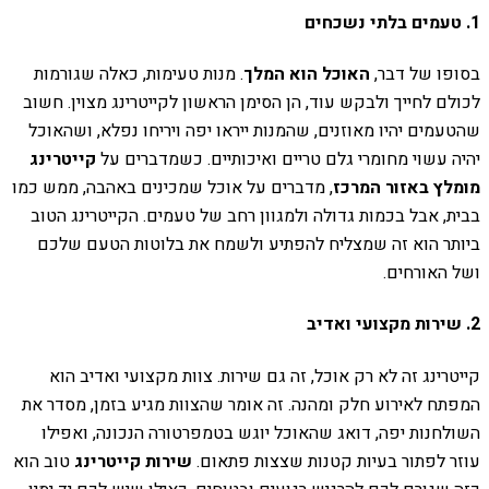
1. טעמים בלתי נשכחים
בסופו של דבר,
האוכל הוא המלך
. מנות טעימות, כאלה שגורמות
לכולם לחייך ולבקש עוד, הן הסימן הראשון לקייטרינג מצוין. חשוב
שהטעמים יהיו מאוזנים, שהמנות ייראו יפה ויריחו נפלא, ושהאוכל
יהיה עשוי מחומרי גלם טריים ואיכותיים. כשמדברים על
קייטרינג
מומלץ באזור המרכז
, מדברים על אוכל שמכינים באהבה, ממש כמו
בבית, אבל בכמות גדולה ולמגוון רחב של טעמים. הקייטרינג הטוב
ביותר הוא זה שמצליח להפתיע ולשמח את בלוטות הטעם שלכם
ושל האורחים.
2. שירות מקצועי ואדיב
קייטרינג זה לא רק אוכל, זה גם שירות. צוות מקצועי ואדיב הוא
המפתח לאירוע חלק ומהנה. זה אומר שהצוות מגיע בזמן, מסדר את
השולחנות יפה, דואג שהאוכל יוגש בטמפרטורה הנכונה, ואפילו
עוזר לפתור בעיות קטנות שצצות פתאום.
שירות קייטרינג
טוב הוא