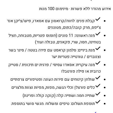
אירוע מהודר ללא פשרות · מינימום 100 מנות
קבלת פנים: לחוח/קרואסון עם אסאדו, פיש/צ׳יקן אנד
צ׳יפס, מרק קובה/כתום, מטוגנים
מנה ראשונה: 11 סוגים (חומוס פטריות, מטבוחה, חציל
בטחינה, חסה, שרי, פקאנים, טבולה ועוד)
מנת ביניים: סלמון קראסט עם פירה בטטה / סיגר בשר
וצנוברים / טורטייה פטריות יער
מנה עיקרית: אסאדו עסיסי / פרגית ים תיכונית / סטייק
כרובית או פילה פורטבלו
שולחן קינוחים עם פירות העונה ופטיפורים צרפתיים
כלים פורצלן וכלי הגשה, מפות, מפיות וצוות מלצרים
שתייה חמה ושתייה קלה (קוקה קולה ופריגת)
תוספת תשלום: טיפים ומשלוח. מגשי סושי בתוספת.