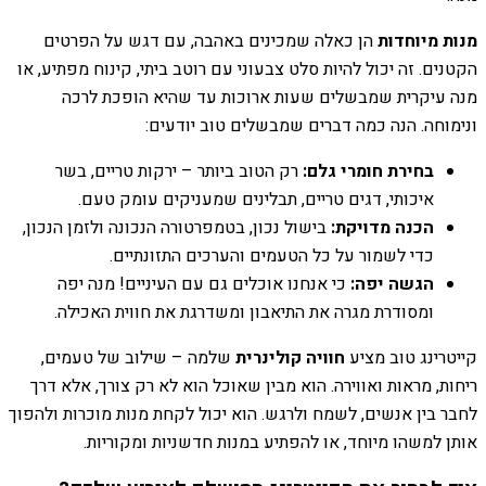
מנות מיוחדות
הן כאלה שמכינים באהבה, עם דגש על הפרטים
הקטנים. זה יכול להיות סלט צבעוני עם רוטב ביתי, קינוח מפתיע, או
מנה עיקרית שמבשלים שעות ארוכות עד שהיא הופכת לרכה
ונימוחה. הנה כמה דברים שמבשלים טוב יודעים:
בחירת חומרי גלם:
רק הטוב ביותר – ירקות טריים, בשר
איכותי, דגים טריים, תבלינים שמעניקים עומק טעם.
הכנה מדויקת:
בישול נכון, בטמפרטורה הנכונה ולזמן הנכון,
כדי לשמור על כל הטעמים והערכים התזונתיים.
הגשה יפה:
כי אנחנו אוכלים גם עם העיניים! מנה יפה
ומסודרת מגרה את התיאבון ומשדרגת את חווית האכילה.
קייטרינג טוב מציע
חוויה קולינרית
שלמה – שילוב של טעמים,
ריחות, מראות ואווירה. הוא מבין שאוכל הוא לא רק צורך, אלא דרך
לחבר בין אנשים, לשמח ולרגש. הוא יכול לקחת מנות מוכרות ולהפוך
אותן למשהו מיוחד, או להפתיע במנות חדשניות ומקוריות.