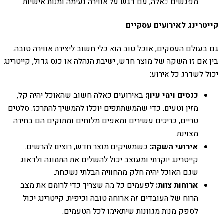
מפגשים כאלה, עם דגש על אווירה נעימה ומנות אישיות.
קייטרינג לאירועים עסקיים
גם בעולם העסקים, אוכל טוב הוא כלי חשוב ליצירת אווירה טובה.
בין אם זו השקה של מוצר חדש, ישיבת הנהלה או כנס גדול, קייטרינג
יכול לשדרג כל אירוע:
כנסים וימי עיון:
באירועים כאלה חשוב שהאוכל יהיה קל,
מזין וטעים, כדי שהמשתתפים יוכלו להמשיך להתרכז. סלטים
טריים, כריכים עשירים ומאפים מלוחים ומתוקים הם בחירה
מצוינת.
אירועי השקה:
כשמשיקים מוצר חדש, רוצים להרשים.
קייטרינג יוקרתי ומעוצב יכול להשלים את התמונה ולדאוג
שגם האוכל יהיה חלק מהחוויה הבלתי נשכחת.
ארוחות צוות:
לפעמים כל מה שצריך כדי לרומם את מצב
הרוח של העובדים זה ארוחה טובה וכיפית. קייטרינג יכול
לספק מנות מגוונות שיתאימו לכל הטעמים.