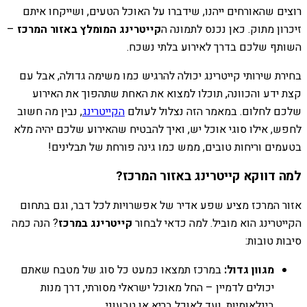
רוצים שהאורחים ייהנו, שידברו על האוכל הטעים, ושייקחו איתם
זיכרון מתוק. כאן נכנס לתמונה ה
קייטרינג המומלץ באזור המרכז
–
השותף שלכם בדרך לאירוע בלתי נשכח.
בחירת שירותי קייטרינג יכולה להרגיש כמו משימה גדולה, אבל עם
קצת ידע והכוונה, תוכלו למצוא את האחת שתהפוך את האירוע
שלכם לחלום. במאמר הזה נצלול לעולם
הקייטרינג
, נבין מה חשוב
לחפש, אילו סוגי אוכל יש, ואיך להבטיח שהאירוע שלכם יהיה מלא
בטעמים וריחות טובים, ממש כמו גינה פורחת של תבלינים!
למה דווקא קייטרינג באזור המרכז?
אזור המרכז מציע שפע אדיר של אפשרויות לכל דבר, וגם בתחום
הקייטרינג הוא מוביל. למה כדאי לבחור
קייטרינג במרכז
? הנה כמה
סיבות טובות:
מגוון גדול:
במרכז תמצאו כמעט כל סוג של מטבח שאתם
יכולים לדמיין – החל מאוכל ישראלי מסורתי, דרך מנות
בינלאומיות, ועד לאוכל בריא או טבעוני.