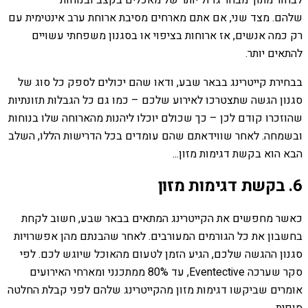
שלהם. מצד שני, אם אתם מארחים מסיבת ארוחת ערב אינטימית עם
רק כמה אנשים, אז ארוחות בציפוי או בסגנון משפחתי עשויים
להתאים יותר.
בבחירת קייטרינג בבאר שבע, ודאו שהם יכולים לספק כל סוג של
סגנון הגשה שתצטרכו לאירוע שלכם – כמו גם כל הגבלות תזונתיות
שהוזכרו קודם לכן – כך שכולם יוכלו ליהנות מהארוחה שלו בנוחות
ובשמחה. לאחר שווידאתם שהם עומדים בכל הדרישות הללו, השלב
הבא הוא בקשת דגימות מזון...
6. בקשת דגימות מזון
כאשר מחפשים את הקייטרינג המתאים בבאר שבע, חשוב לקחת
בחשבון את כל הגורמים המעורבים. לאחר שהבנתם מהן אפשרויות
סגנון ההגשה שלכם, הגיע הזמן לטעום מהאוכל שיוגש לכם. לפי
סקר שערכה Eventective, עד 80% ממתכנני ומארחי האירועים
אומרים שביקשו דגימות מזון מהקייטרינג שלהם לפני קבלת החלטה
סופית.