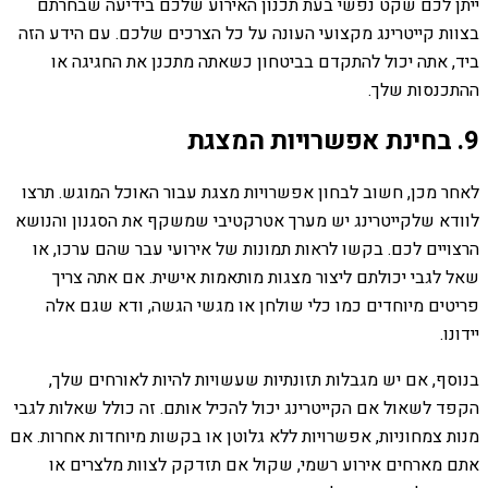
ייתן לכם שקט נפשי בעת תכנון האירוע שלכם בידיעה שבחרתם
בצוות קייטרינג מקצועי העונה על כל הצרכים שלכם. עם הידע הזה
ביד, אתה יכול להתקדם בביטחון כשאתה מתכנן את החגיגה או
ההתכנסות שלך.
9. בחינת אפשרויות המצגת
לאחר מכן, חשוב לבחון אפשרויות מצגת עבור האוכל המוגש. תרצו
לוודא שלקייטרינג יש מערך אטרקטיבי שמשקף את הסגנון והנושא
הרצויים לכם. בקשו לראות תמונות של אירועי עבר שהם ערכו, או
שאל לגבי יכולתם ליצור מצגות מותאמות אישית. אם אתה צריך
פריטים מיוחדים כמו כלי שולחן או מגשי הגשה, ודא שגם אלה
יידונו.
בנוסף, אם יש מגבלות תזונתיות שעשויות להיות לאורחים שלך,
הקפד לשאול אם הקייטרינג יכול להכיל אותם. זה כולל שאלות לגבי
מנות צמחוניות, אפשרויות ללא גלוטן או בקשות מיוחדות אחרות. אם
אתם מארחים אירוע רשמי, שקול אם תזדקק לצוות מלצרים או