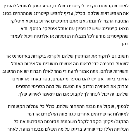
לאחר שקבעתם תקציב לקייטרינג שלכם, הגיע הזמן להתחיל להעריך
את האפשרויות שלכם. ככלל, עדיף לחפש קייטרינג שמתמחים בסוג
המטבח הרצוי. לדוגמה, אם אתם מחפשים אירוע בנושא איטלקי,
מצאו קייטרינג שיש לו ניסיון עם אוכל איטלקי. בנוסף, ודא
שהקייטרינג מודע לכל מגבלות תזונתיות או אלרגיות ויכול לעמוד
בהן.
חשוב גם לחקור את המוניטין שלהם ולקרוא ביקורות באינטרנט או
לשאול בסביבה כדי לראות מה אנשים חושבים על איכות האוכל
והשירות שלהם. אתה אמור לדעת די מהר לאילו חברות יש את המשוב
החיובי ביותר. אם יש להם מספר מיקומים, בקר באחד או שניים
ובדוק את האווירה ובדוק את הטעם של כמה מפריטי התפריט
שלהם. זה יכול לעזור לך לקבוע אם הם יתאימו לאירוע שלך.
לבסוף, שקול את מבנה התמחור שלהם, כולל כל עמלות הקשורות
למשלוח או שירותים אחרים כגון צוות המלצרים או דמי
התקנה/ניקיון. הקפד לקבל חשבונית מפורטת המפרטת את כל
העלויות הללו כדי שתדע בדיוק על מה תשלם מבעוד מועד. לאחר