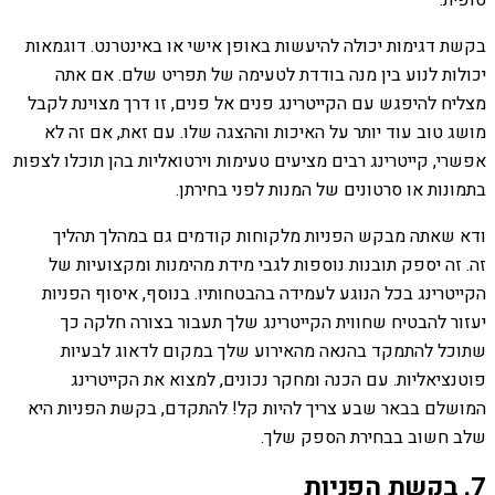
בקשת דגימות יכולה להיעשות באופן אישי או באינטרנט. דוגמאות
יכולות לנוע בין מנה בודדת לטעימה של תפריט שלם. אם אתה
מצליח להיפגש עם הקייטרינג פנים אל פנים, זו דרך מצוינת לקבל
מושג טוב עוד יותר על האיכות וההצגה שלו. עם זאת, אם זה לא
אפשרי, קייטרינג רבים מציעים טעימות וירטואליות בהן תוכלו לצפות
בתמונות או סרטונים של המנות לפני בחירתן.
ודא שאתה מבקש הפניות מלקוחות קודמים גם במהלך תהליך
זה. זה יספק תובנות נוספות לגבי מידת מהימנות ומקצועיות של
הקייטרינג בכל הנוגע לעמידה בהבטחותיו. בנוסף, איסוף הפניות
יעזור להבטיח שחווית הקייטרינג שלך תעבור בצורה חלקה כך
שתוכל להתמקד בהנאה מהאירוע שלך במקום לדאוג לבעיות
פוטנציאליות. עם הכנה ומחקר נכונים, למצוא את הקייטרינג
המושלם בבאר שבע צריך להיות קל! להתקדם, בקשת הפניות היא
שלב חשוב בבחירת הספק שלך.
7. בקשת הפניות