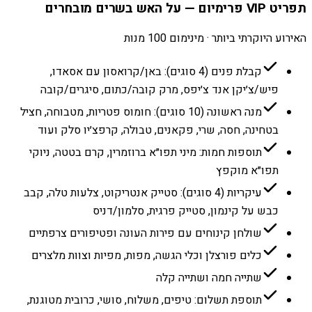
תפריט VIP פרימיום — על האש בשרים מובחרים
האירוע היוקרתי ביותר · מינימום 100 מנות
קבלת פנים (4 סוגים): באן/קרואסון עם אסאדו,
פיש/צ׳יקן אנד צ׳יפס, מרק קובה/כתום, סיגרים/קובה
מנה ראשונה (10 סוגים): חומוס פטריות, מטבוחה, חציל
בטחינה, חסה, שרי, פקאנים, טבולה, קרפצ׳יו סלק ועוד
תוספות חמות: מיני תפו״א ברוזמרין, קרם בטטה, ניוקי
תפו״א מוקפץ
עיקריות (4 סוגים): סטייק אנטריקוט, צלעות טלה, קבב
כבש על קינמון, סטייק פרגית, סלמון/דניס
שולחן קינוחים עם פירות העונה ופטיפורים צרפתיים
כלים פורצלן וכלי הגשה, מפות, מפיות וצוות מלצרים
שתייה חמה ושתייה קלה
תוספת תשלום: טיפים, משלוח, סושי, כרובית מטוגנת,