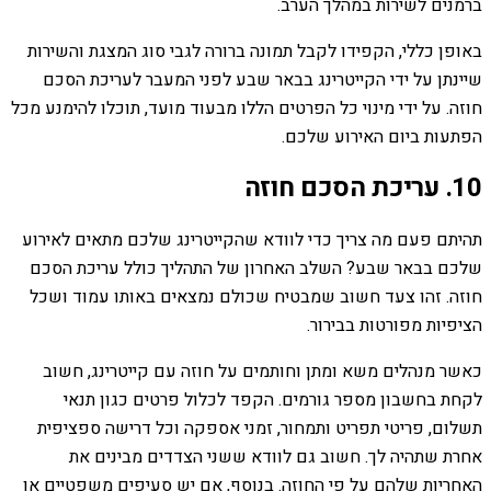
ברמנים לשירות במהלך הערב.
באופן כללי, הקפידו לקבל תמונה ברורה לגבי סוג המצגת והשירות
שיינתן על ידי הקייטרינג בבאר שבע לפני המעבר לעריכת הסכם
חוזה. על ידי מינוי כל הפרטים הללו מבעוד מועד, תוכלו להימנע מכל
הפתעות ביום האירוע שלכם.
10. עריכת הסכם חוזה
תהיתם פעם מה צריך כדי לוודא שהקייטרינג שלכם מתאים לאירוע
שלכם בבאר שבע? השלב האחרון של התהליך כולל עריכת הסכם
חוזה. זהו צעד חשוב שמבטיח שכולם נמצאים באותו עמוד ושכל
הציפיות מפורטות בבירור.
כאשר מנהלים משא ומתן וחותמים על חוזה עם קייטרינג, חשוב
לקחת בחשבון מספר גורמים. הקפד לכלול פרטים כגון תנאי
תשלום, פריטי תפריט ותמחור, זמני אספקה ​​וכל דרישה ספציפית
אחרת שתהיה לך. חשוב גם לוודא ששני הצדדים מבינים את
האחריות שלהם על פי החוזה. בנוסף, אם יש סעיפים משפטיים או