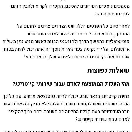
מסמכים נוספים הנדרשים להסכם, הקפידו לקרוא ולהבין אותם
לפני חתימת החוזה.
לאחר סיום כל הפרטים הללו, שני הצדדים צריכים לחתום על
המסמך, ולוודא שהכל בכתב. זה יעזור למנוע התנגשויות
פוטנציאליות בהמשך הדרך ולמנוע אי הבנות כאשר מגיע זמן משלוח
או תשלום. על ידי נקיטת צעד זהירות נוסף זה, אתה יכול להיות בטוח
שבחרת את הקייטרינג המושלם לאירוע שלך בבאר שבע!
שאלות נפוצות
מהי העלות הממוצעת לאדם עבור שירותי קייטרינג?
בחירת קייטרינג בבאר שבע יכולה להיות פוטנציאל מרתיע, עם כל כך
הרבה משתנים שיש לקחת בחשבון. העלות ללא ספק נמצאת בראש
סדר העדיפויות בעת קבלת החלטה כה חשובה. כמה צריך להקציב
לאדם עבור שירותי קייטרינג?
מבחינה פיגורטיבית, ניתן להשוות את עלות שירותי הקייטרינג לנסיעה