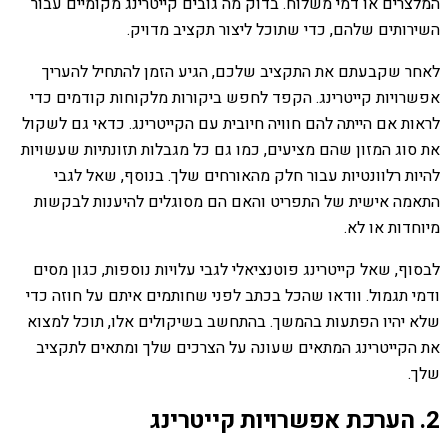
המלצרים או דמי משלוח. בדוק מה גובים קייטרינג מקומיים עבור
השירותים שלהם, כדי שתוכל ליצור תקציב מדויק.
לאחר שקבעתם את התקציב שלכם, הגיע הזמן להתחיל להעריך
אפשרויות קייטרינג. הקפד לחפש ביקורות מלקוחות קודמים כדי
לראות אם הייתה להם חוויה חיובית עם הקייטרינג. כדאי גם לשקול
את סוג המזון שהם מציעים, כמו גם כל מגבלות תזונתיות שעשויות
להיות רלוונטיות עבור חלק מהאורחים שלך. בנוסף, שאל לגבי
התאמה אישית של התפריט והאם הם מסוגלים להיענות לבקשות
מיוחדות או לא.
לבסוף, שאל קייטרינג פוטנציאלי לגבי עלויות נוספות, כגון מסים
ודמי תגמול. וודאו שהכל בכתב לפני שחותמים איתם על חוזה כדי
שלא יהיו הפתעות בהמשך. בהתחשב בשיקולים אלו, תוכל למצוא
את הקייטרינג המתאים שעונה על הצרכים שלך ומתאים לתקציב
שלך.
2. הערכת אפשרויות קייטרינג