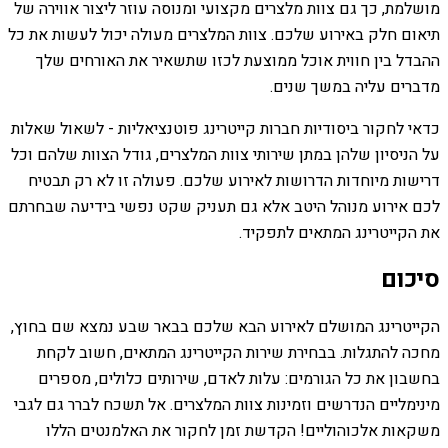
מושלמת, כך גם צוות מלצרים מקצועי ומנוסה עוזר ליצור אווירה של
תיאום חלק באירוע שלכם. צוות המלצרים מעולה יכול לעשות את כל
ההבדל בין חווית אוכל ממוצעת לכזו שתשאיר את האורחים שלך
מדברים עליה במשך שנים.
כדאי לחקור ביסודיות חברות קייטרינג פוטנציאליות - לשאול שאלות
על הניסיון שלהן במתן שירותי צוות המלצרים, גודל הצוות שלהם וכל
דרישות מיוחדות הדרושות לאירוע שלכם. פעולה זו לא רק תבטיח
לכם אירוע מנוהל היטב אלא גם תעניק שקט נפשי בידיעה שבחרתם
את הקייטרינג המתאים לתפקיד.
סיכום
הקייטרינג המושלם לאירוע הבא שלכם בבאר שבע נמצא שם בחוץ,
מחכה להתגלות. בבחירת שירות הקייטרינג המתאים, חשוב לקחת
בחשבון את כל הגורמים: עלות לאדם, שירותים כלולים, מספרים
מינימליים הנדרשים וזמינות צוות המלצרים. אל תשכח לברר גם לגבי
משקאות אלכוהוליים! הקדשת זמן לחקור את האלמנטים הללו