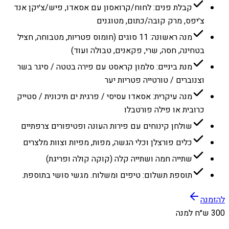
קבלת פנים: לחוח/קרואסון עם אסאדו, פיש/צ׳יקן אנד
צ׳יפס, מרק קובה/כתום, מטוגנים
מנה ראשונה: 11 סוגים (חומוס פטריות, מטבוחה, חציל
בטחינה, חסה, שרי, פקאנים, טבולה ועוד)
מנת ביניים: סלמון קראסט עם פירה בטטה / סיגר בשר
וצנוברים / טורטייה פטריות יער
מנה עיקרית: אסאדו עסיסי / פרגית ים תיכונית / סטייק
כרובית או פילה פורטבלו
שולחן קינוחים עם פירות העונה ופטיפורים צרפתיים
כלים פורצלן וכלי הגשה, מפות, מפיות וצוות מלצרים
שתייה חמה ושתייה קלה (קוקה קולה ופריגת)
תוספת תשלום: טיפים ומשלוח. מגשי סושי בתוספת.
להזמנה
300 ש״ח למנה