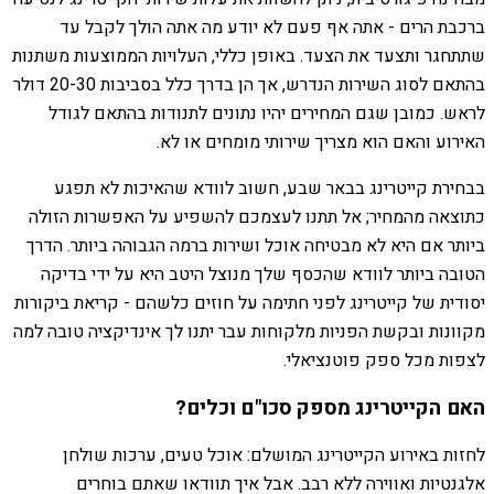
ברכבת הרים - אתה אף פעם לא יודע מה אתה הולך לקבל עד
שתתחגר ותצעד את הצעד. באופן כללי, העלויות הממוצעות משתנות
בהתאם לסוג השירות הנדרש, אך הן בדרך כלל בסביבות 20-30 דולר
לראש. כמובן שגם המחירים יהיו נתונים לתנודות בהתאם לגודל
האירוע והאם הוא מצריך שירותי מומחים או לא.
בבחירת קייטרינג בבאר שבע, חשוב לוודא שהאיכות לא תפגע
כתוצאה מהמחיר; אל תתנו לעצמכם להשפיע על האפשרות הזולה
ביותר אם היא לא מבטיחה אוכל ושירות ברמה הגבוהה ביותר. הדרך
הטובה ביותר לוודא שהכסף שלך מנוצל היטב היא על ידי בדיקה
יסודית של קייטרינג לפני חתימה על חוזים כלשהם - קריאת ביקורות
מקוונות ובקשת הפניות מלקוחות עבר יתנו לך אינדיקציה טובה למה
לצפות מכל ספק פוטנציאלי.
האם הקייטרינג מספק סכו"ם וכלים?
לחזות באירוע הקייטרינג המושלם: אוכל טעים, ערכות שולחן
אלגנטיות ואווירה ללא רבב. אבל איך תוודאו שאתם בוחרים