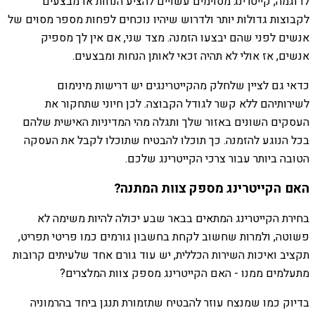
לדוגמה, קייטרינג מסוימים עשויים להציע הנחות או מבצעים
לקבוצות גדולות יותר ולדרוש שיהיו נוכחים לפחות מספר מסוים של
אנשים לפני שהם יבצעו הזמנה. מצד שני, אם אין לך מספיק
אנשים, אז אולי לא תהיה זכאי לאותן הנחות ומבצעים.
כדאי גם לציין שלחלק מהקייטרינגים יש דרישות מינימום
לשירותיהם ללא קשר לגודל הקבוצה. לכן חיוני שתחקור את
העסקים השונים באזור שלך ותגלה מהי המדיניות האישית שלהם
בכל הנוגע להזמנה. כך תוכלו להבטיח שתוכלו לקבל את העסקה
הטובה ביותר עבור צרכי הקייטרינג שלכם.
האם הקייטרינג מספק צוות המתנה?
בחירת הקייטרינג המתאים בבאר שבע יכולה להיות משימה לא
פשוטה, ולמרות שחשוב לקחת בחשבון גורמים כמו פריטי תפריט,
תקציב ואיכות השירות הכללית, יש עוד גורם אחד שלעיתים קרובות
מתעלמים ממנו - האם הקייטרינג מספק צוות המלצרים?
בדיוק כמו שמנצח עוזר להבטיח שתזמורת תנגן ביחד בהרמוניה