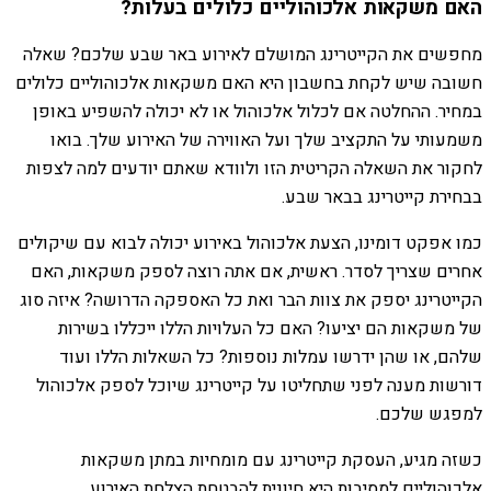
האם משקאות אלכוהוליים כלולים בעלות?
מחפשים את הקייטרינג המושלם לאירוע באר שבע שלכם? שאלה
חשובה שיש לקחת בחשבון היא האם משקאות אלכוהוליים כלולים
במחיר. ההחלטה אם לכלול אלכוהול או לא יכולה להשפיע באופן
משמעותי על התקציב שלך ועל האווירה של האירוע שלך. בואו
לחקור את השאלה הקריטית הזו ולוודא שאתם יודעים למה לצפות
בבחירת קייטרינג בבאר שבע.
כמו אפקט דומינו, הצעת אלכוהול באירוע יכולה לבוא עם שיקולים
אחרים שצריך לסדר. ראשית, אם אתה רוצה לספק משקאות, האם
הקייטרינג יספק את צוות הבר ואת כל האספקה ​​הדרושה? איזה סוג
של משקאות הם יציעו? האם כל העלויות הללו ייכללו בשירות
שלהם, או שהן ידרשו עמלות נוספות? כל השאלות הללו ועוד
דורשות מענה לפני שתחליטו על קייטרינג שיוכל לספק אלכוהול
למפגש שלכם.
כשזה מגיע, העסקת קייטרינג עם מומחיות במתן משקאות
אלכוהוליים למסיבות היא חיונית להבטחת הצלחת האירוע