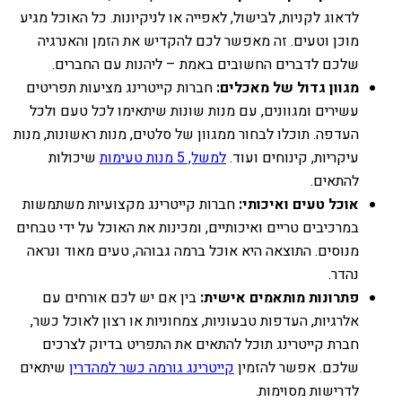
לדאוג לקניות, לבישול, לאפייה או לניקיונות. כל האוכל מגיע
מוכן וטעים. זה מאפשר לכם להקדיש את הזמן והאנרגיה
שלכם לדברים החשובים באמת – ליהנות עם החברים.
מגוון גדול של מאכלים:
חברות קייטרינג מציעות תפריטים
עשירים ומגוונים, עם מנות שונות שיתאימו לכל טעם ולכל
העדפה. תוכלו לבחור ממגוון של סלטים, מנות ראשונות, מנות
עיקריות, קינוחים ועוד.
למשל, 5 מנות טעימות
שיכולות
להתאים.
אוכל טעים ואיכותי:
חברות קייטרינג מקצועיות משתמשות
במרכיבים טריים ואיכותיים, ומכינות את האוכל על ידי טבחים
מנוסים. התוצאה היא אוכל ברמה גבוהה, טעים מאוד ונראה
נהדר.
פתרונות מותאמים אישית:
בין אם יש לכם אורחים עם
אלרגיות, העדפות טבעוניות, צמחוניות או רצון לאוכל כשר,
חברת קייטרינג תוכל להתאים את התפריט בדיוק לצרכים
שלכם. אפשר להזמין
קייטרינג גורמה כשר למהדרין
שיתאים
לדרישות מסוימות.