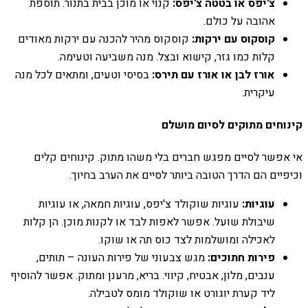
צ'יפס או בטטה צ'יפס:
קנוי או מוכן בבית בתנור. תוספת
אהובה על כולם.
קוסקוס עם ירקות:
קוסקוס מהיר להכנה עם ירקות מאודים
קלות כמו גזר, קישוא ובצל. מנה משביעה וטעימה.
אורז לבן או אורז עם תירס:
בסיסי וטעים, ומתאים לכל מנה
עיקרית.
קינוחים מתוקים לסיום מושלם
אי אפשר לסיים מפגש חברים בלי משהו מתוק. קינוחים קלים
וכיפיים הם הדרך הטובה ביותר לסיים את הערב בחיוך.
עוגיות:
עוגיות שוקולד צ'יפס, עוגיות חמאה, או עוגיות
שיבולת שועל. אפשר לאפות לבד או לקנות מוכן. הן קלות
לאכילה ומושלמות לצד כוס תה או שוקו.
פירות חתוכים:
מגש צבעוני של פירות העונה – תותים,
ענבים, מלון, אבטיח, קיווי. בריא, מרענן ומתוק. אפשר להוסיף
ליד קערת יוגורט או שוקולד מומס לטבילה.