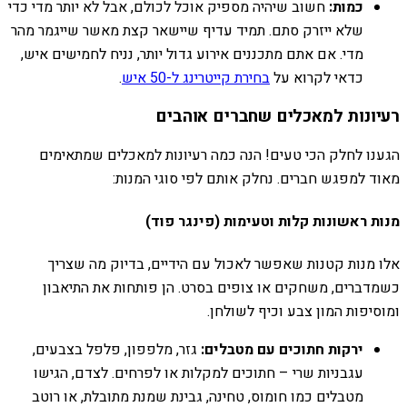
כמות:
חשוב שיהיה מספיק אוכל לכולם, אבל לא יותר מדי כדי
שלא ייזרק סתם. תמיד עדיף שיישאר קצת מאשר שייגמר מהר
מדי. אם אתם מתכננים אירוע גדול יותר, נניח לחמישים איש,
כדאי לקרוא על
בחירת קייטרינג ל-50 איש
.
רעיונות למאכלים שחברים אוהבים
הגענו לחלק הכי טעים! הנה כמה רעיונות למאכלים שמתאימים
מאוד למפגש חברים. נחלק אותם לפי סוגי המנות:
מנות ראשונות קלות וטעימות (פינגר פוד)
אלו מנות קטנות שאפשר לאכול עם הידיים, בדיוק מה שצריך
כשמדברים, משחקים או צופים בסרט. הן פותחות את התיאבון
ומוסיפות המון צבע וכיף לשולחן.
ירקות חתוכים עם מטבלים:
גזר, מלפפון, פלפל בצבעים,
עגבניות שרי – חתוכים למקלות או לפרחים. לצדם, הגישו
מטבלים כמו חומוס, טחינה, גבינת שמנת מתובלת, או רוטב