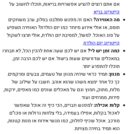
אם אתם רוצים להציע אפשרויות בריאות, תוכלו לחשוב על
קייטרינג בריא
.
מה האווירה?
האם זה מפגש סתלבט בסלון, ערב משחקים
תוסס, או אולי אירוע מיוחד כמו יום הולדת? האווירה תשפיע
על סוג האוכל. למשל, למסיבת יום הולדת, אולי תרצו לשקול
קייטרינג יום הולדת
.
כמה זמן יש לי?
אם יש לכם שעה אחת להכין הכל, לא תבחרו
במאכלים שדורשים שעות בישול. אם יש לכם הרבה זמן,
תוכלו להתפרע יותר.
מגוון:
תמיד כדאי שיהיה מגוון של טעמים, צבעים ומרקמים.
כך כל אחד ימצא משהו שהוא אוהב. חשבו על שילוב של
מלוח, מתוק, חמוץ וגם על מאכלים שונים כמו מאפים, ירקות,
פירות, ממרחים ועוד.
קלות אכילה:
למפגש חברים, הכי כיף זה אוכל שאפשר
לאכול בקלות, אפילו בעמידה, בלי צלחות גדולות או סכו"ם
מורכב. אוכל שכיף לחלוק, כמו מגשי אירוח או מנות קטנות,
הוא תמיד בחירה מצוינת.