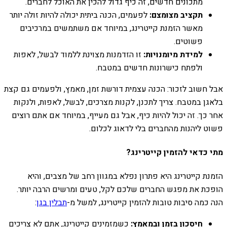
מתכונים חדשים, זה כיף גדול להכין את האוכל לחברים.
תקציב מצומצם:
לפעמים, הכנה ביתית יכולה להיות זולה יותר
מאשר הזמנת קייטרינג, במיוחד אם משתמשים במרכיבים
פשוטים.
למידת מיומנויות:
זו הזדמנות מצוינת ללמוד לבשל, לאפות
ולפתח כישרונות חדשים במטבח.
אבל חשוב לזכור: הכנה עצמית דורשת זמן, מאמץ, ולפעמים גם קצת
בלאגן במטבח. צריך לתכנן, לקנות מצרכים, לבשל, לאפות, ולנקות
אחר כך. זה יכול להיות כיף, אבל גם מעייף, במיוחד אם אתם רוצים
פשוט ליהנות מהחברים בלי לדאוג לכלום.
מתי כדאי להזמין קייטרינג?
הזמנת קייטרינג היא פתרון נפלא במגוון רחב של מצבים, והיא
הופכת את מפגש החברים שלכם לקל, טעים ומרשים הרבה יותר.
הנה כמה סיבות טובות להזמין קייטרינג, למשל מ-
תבלין בגן
:
חיסכון בזמן ובמאמץ:
כשמזמינים קייטרינג, אתם לא צריכים