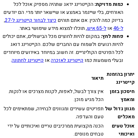
כמות מדויקת:
הקייטרינג ידאג שתהיה מספיק אוכל לכל
האורחים, בלי שייגמר באמצע או שיישאר יותר מדי. הם יודעים
בדיוק כמה להכין. אם אתם תוהים
כיצד לבחור קייטרינג ל-27
,
ל-46
או
ל-65 איש
, תוכלו למצוא מידע שימושי באתר.
פחות לחץ:
במקום להיות לחוצים מכל הבישולים, אתם יכולים
להיות רגועים ולשמוח עם החברים שלכם. הקייטרינג דואג
לכל הפרטים הקולינריים. זה חשוב במיוחד באירועים מיוחדים
ובעלי משמעות כמו
קייטרינג לאזכרה
או
קייטרינג לחתונה
.
יתרון בהזמנת
תיאור
קייטרינג
חיסכון בזמן
אין צורך לבשל, לאפות, לקנות מצרכים או לנקות.
ומאמץ
הכל מגיע מוכן.
מגוון גדול של
תפריטים עשירים ומגוונים לבחירה, שמתאימים לכל
מאכלים
טעם והעדפה.
אוכל טעים
הכנה מקצועית ממרכיבים טריים ואיכותיים על ידי
ואיכותי
טבחים מנוסים.