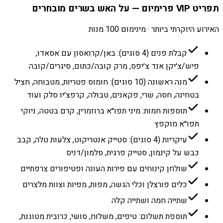
תפריט VIP פרימיום — על האש בשרים מובחרים
האירוע היוקרתי ביותר · מינימום 100 מנות
קבלת פנים (4 סוגים): באן/קרואסון עם אסאדו,
פיש/צ׳יקן אנד צ׳יפס, מרק קובה/כתום, סיגרים/קובה
מנה ראשונה (10 סוגים): חומוס פטריות, מטבוחה, חציל
בטחינה, חסה, שרי, פקאנים, טבולה, קרפצ׳יו סלק ועוד
תוספות חמות: מיני תפו״א ברוזמרין, קרם בטטה, ניוקי
תפו״א מוקפץ
עיקריות (4 סוגים): סטייק אנטריקוט, צלעות טלה, קבב
כבש על קינמון, סטייק פרגית, סלמון/דניס
שולחן קינוחים עם פירות העונה ופטיפורים צרפתיים
כלים פורצלן וכלי הגשה, מפות, מפיות וצוות מלצרים
שתייה חמה ושתייה קלה
תוספת תשלום: טיפים, משלוח, סושי, כרובית מטוגנת,