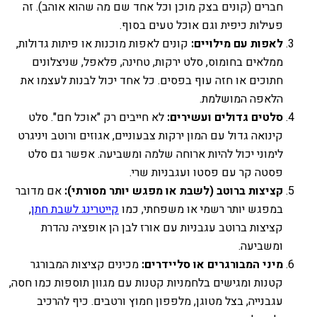
חברים (קונים בצק מוכן וכל אחד שם מה שהוא אוהב). זה
פעילות כיפית וגם אוכל טעים בסוף.
לאפות עם מילויים:
קונים לאפות מוכנות או פיתות גדולות,
ממלאים בחומוס, סלט ירקות, טחינה, פלאפל, שניצלונים
חתוכים או חזה עוף בפסים. כל אחד יכול לבנות לעצמו את
הלאפה המושלמת.
סלטים גדולים ועשירים:
לא חייבים רק "אוכל חם". סלט
קינואה גדול עם המון ירקות צבעוניים, אגוזים ורוטב ויניגרט
לימוני יכול להיות ארוחה שלמה ומשביעה. אפשר גם סלט
פסטה קר עם פסטו ועגבניות שרי.
קציצות ברוטב (לשבת או מפגש יותר מסורתי):
אם מדובר
במפגש יותר רשמי או משפחתי, כמו
קייטרינג לשבת חתן
,
קציצות ברוטב עגבניות עם אורז לבן הן אופציה נהדרת
ומשביעה.
מיני המבורגרים או סליידרים:
מכינים קציצות המבורגר
קטנות ומגישים בלחמניות קטנות עם מגוון תוספות כמו חסה,
עגבנייה, בצל מטוגן, מלפפון חמוץ ורטבים. כיף להרכיב