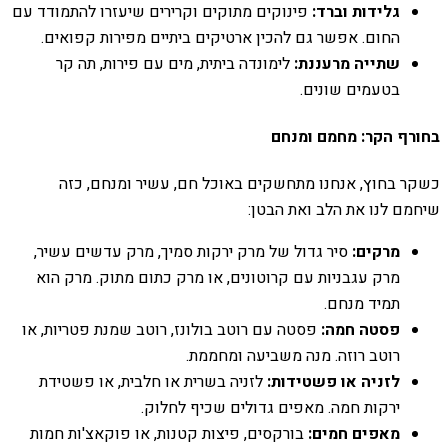
גלידות וברד:
פינוקים מתוקים וקרירים שיעזרו להתמודד עם
החום. אפשר גם להכין ארטיקים ביתיים מפירות קפואים.
שתייה מרעננת:
לימונדה ביתית, מים עם פירות, תה קר
בטעמים שונים.
בחורף הקר: מחמם ומנחם
כשקר בחוץ, אנחנו מתחשקים באוכל חם, עשיר ומנחם, כזה
שיחמם לנו את הלב ואת הבטן:
מרקים:
סיר גדול של מרק ירקות סמיך, מרק עדשים עשיר,
מרק עגבניות עם קרוטונים, או מרק כתום מתוק. מרק הוא
תמיד מנחם.
פסטה חמה:
פסטה עם רוטב בולונז, רוטב שמנת פטריות, או
רוטב רוזה. מנה משביעה ומחממת.
לזניה או פשטידות:
לזניה בשרית או חלבית, או פשטידת
ירקות חמה. מאפים גדולים שכיף לחלוק.
מאפים חמים:
בורקסים, פיצות קטנות, או פוקאצ'ות חמות