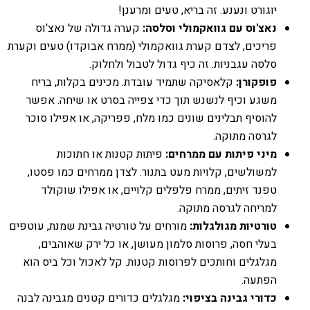
יוגורט ונענע. זה בריא, טעים ומרענן!
נאצ'וס עם גוואקמולי וסלסה:
קערה גדולה של נאצ'וס
פריכים, לצדם קערת גוואקמולי (ממרח אבוקדו) טעים וקערת
סלסה עגבניות. זה כיף גדול לטבול ולחלוק.
פופקורן:
קלאסיקה שתמיד עובדת. מכינים בקלות, בריח
משגע וכיף לנשנש תוך כדי צפייה בסרט או שיחה. אפשר
להוסיף תבלינים שונים כמו מלח, פפריקה, או אפילו סוכר
לגרסה מתוקה.
מיני פיתות עם ממרחים:
פיתות קטנות או חתוכות
למשולשים, קלויות מעט בתנור. לצדן ממרחים כמו פסטו,
טפנד זיתים, ממרח פלפלים קלויים, או אפילו שוקולד
למריחה לגרסה מתוקה.
טורטיות מגולגלות:
מורחים על טורטיה גבינת שמנת, עוטפים
בעלי חסה, פרוסות סלמון מעושן, או כל ירק שאוהבים,
מגלגלים וחותכים לפרוסות קטנות. קל לאכול וכל ביס הוא
הפתעה.
כדורי גבינה בציפוי:
מגלגלים כדורים קטנים מגבינה לבנה