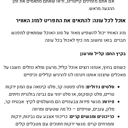
אם אתם מזמינים קייטרינג, ודאו שאתם מתאמים את זמן
ההגעה מראש.
אוכל לכל עונה: להתאים את התפריט למזג האוויר
מזג האוויר יכול להשפיע מאוד על סוג האוכל שמתאים למפגש
חברים. בואו נחשוב מה כיף לאכול בכל עונה:
בקיץ החם: קליל ומרענן
כשחם בחוץ, אנחנו רוצים אוכל קליל, מרענן ומלא נוזלים. חשבו על
מאכלים שיצננו אותנו ויגרמו לנו להרגיש קלילים וכיפיים:
סלטים גדולים:
סלט פסטה קר, סלט קינואה עם המון ירקות
טריים, סלט קוסקוס, או סלט יווני עם גבינה בולגרית וזיתים.
פירות:
מגשי פירות צבעוניים הם מושלמים לקיץ. אבטיח קר,
מלון, ענבים, שזיפים – כל מה שטעים ומרווה.
כריכונים ומגשים קרים:
כריכוני אצבע עם גבינות, ירקות
וממרחים קרים. מגשי ירקות חתוכים עם מטבלים קלים.