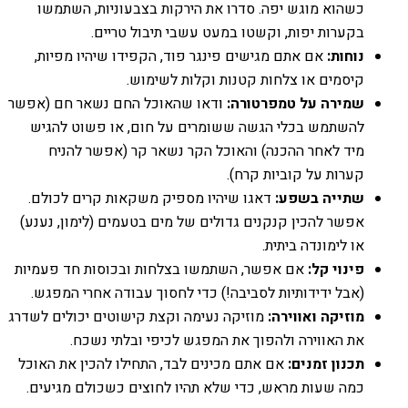
כשהוא מוגש יפה. סדרו את הירקות בצבעוניות, השתמשו
בקערות יפות, וקשטו במעט עשבי תיבול טריים.
נוחות:
אם אתם מגישים פינגר פוד, הקפידו שיהיו מפיות,
קיסמים או צלחות קטנות וקלות לשימוש.
שמירה על טמפרטורה:
ודאו שהאוכל החם נשאר חם (אפשר
להשתמש בכלי הגשה ששומרים על חום, או פשוט להגיש
מיד לאחר ההכנה) והאוכל הקר נשאר קר (אפשר להניח
קערות על קוביות קרח).
שתייה בשפע:
דאגו שיהיו מספיק משקאות קרים לכולם.
אפשר להכין קנקנים גדולים של מים בטעמים (לימון, נענע)
או לימונדה ביתית.
פינוי קל:
אם אפשר, השתמשו בצלחות ובכוסות חד פעמיות
(אבל ידידותיות לסביבה!) כדי לחסוך עבודה אחרי המפגש.
מוזיקה ואווירה:
מוזיקה נעימה וקצת קישוטים יכולים לשדרג
את האווירה ולהפוך את המפגש לכיפי ובלתי נשכח.
תכנון זמנים:
אם אתם מכינים לבד, התחילו להכין את האוכל
כמה שעות מראש, כדי שלא תהיו לחוצים כשכולם מגיעים.