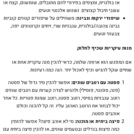
או בולגרית, ומצפים בפירורי לחם מתובלים, שומשום, קצח או
עשבי תיבול קצוצים. נשנוש אלגנטי וטעים.
שיפודי ירקות וגבינה:
משחילים על שיפודים קטנים קוביות
גבינה צהובה/בולגרית, עגבניות שרי, זיתים וקרוטונים. יפה,
צבעוני וטעים.
מנות עיקריות שכיף לחלוק
אם המפגש הוא ארוחה שלמה, כדאי להכין מנה עיקרית אחת או
שתיים שקל להגיש וכיף לאכול יחד. הנה כמה רעיונות:
פסטה עם רטבים שונים:
אפשר להכין סיר גדול של פסטה
(פנה, ספגטי, פוסילי) ולהגיש לצדה קערות עם רטבים שונים:
רוטב עגבניות בסיסי, רוטב פסטו, רוטב שמנת פטריות. כל אחד
יכול לבחור את הרוטב האהוב עליו. זה קל להכנה וכולם
אוהבים פסטה.
פיצה ביתית או מוכנה:
מי לא אוהב פיצה? אפשר להזמין
כמה פיצות בגדלים ובטעמים שונים, או להכין פיצה ביתית עם