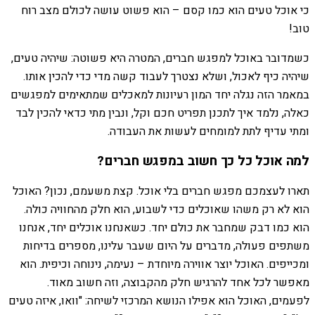
כי אוכל טעים הוא כמו קסם – הוא פשוט עושה לכולם מצב רוח
טוב!
כשמדובר באוכל למפגש חברים, המטרה היא פשוטה: שיהיה טעים,
שיהיה כיף לאכול, ושלא נצטרך לעבוד קשה מדי כדי להכין אותו.
במאמר הזה נגלה יחד המון רעיונות למאכלים שמתאימים למפגשים
כאלה, נלמד איך לתכנן תפריט חכם וקל, ונבין מתי כדאי להכין לבד
ומתי עדיף לתת למומחים לעשות את העבודה.
למה אוכל כל כך חשוב במפגש חברים?
תארו לעצמכם מפגש חברים בלי אוכל. קצת משעמם, נכון? האוכל
הוא לא רק משהו שאוכלים כדי לשבוע, הוא חלק מהחוויה כולה.
הוא כמו דבק שמחבר את כולם יחד. כשאנחנו אוכלים יחד, אנחנו
משתפים פעולה, מדברים על היום שעבר עלינו, מספרים בדיחות
ומכייפים. האוכל יוצר אווירה מיוחדת – נעימה, נינוחה וכיפית. הוא
מאפשר לכל אחד להרגיש חלק מהקבוצה, וזה חשוב מאוד.
לפעמים, האוכל הוא אפילו הנושא המרכזי לשיחה: "וואו, איזה טעים