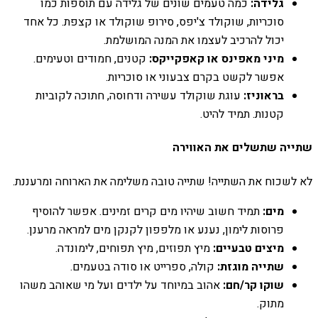
גלידה:
כמה טעמים שונים של גלידה עם תוספות כמו
סוכריות, שוקולד צ'יפס, סירופ שוקולד או קצפת. כל אחד
יכול להרכיב לעצמו את המנה המושלמת.
מיני מאפינס או קאפקייקס:
קטנים, חמודים וטעימים.
אפשר לקשט בקרם צבעוני או סוכריות.
בראוניז:
עוגת שוקולד עשירה ודחוסה, חתוכה לקוביות
קטנות. תמיד להיט.
שתייה שתשלים את האווירה
לא לשכוח את השתייה! שתייה טובה משלימה את הארוחה ומרעננת.
מים:
תמיד חשוב שיהיו מים קרים זמינים. אפשר להוסיף
פרוסות לימון, נענע או מלפפון לקנקן מים למראה מרענן.
מיצים טבעיים:
מיץ תפוזים, מיץ תפוחים, לימונדה.
שתייה מוגזת:
קולה, ספרייט או סודה בטעמים.
שוקו קר/חם:
אהוב במיוחד על ילדים ועל מי שאוהב משהו
מתוק.