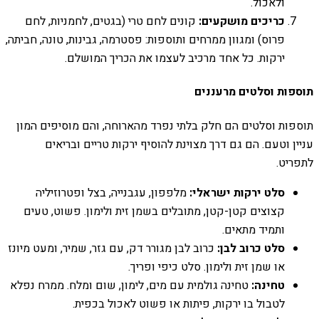
ולאכול.
כריכים מושקעים:
קונים לחם טרי (בגטים, לחמניות, לחם
פרוס) ומגוון ממרחים ותוספות: פסטרמה, גבינות, טונה, חביתה,
ירקות. כל אחד מרכיב לעצמו את הכריך המושלם.
תוספות וסלטים מרעננים
תוספות וסלטים הם חלק בלתי נפרד מהארוחה, והם מוסיפים המון
עניין וטעם. הם גם דרך מצוינת להוסיף ירקות טריים ובריאים
לתפריט.
סלט ירקות ישראלי:
מלפפון, עגבנייה, בצל ופטרוזיליה
קצוצים קטן-קטן, מתובלים בשמן זית ולימון. פשוט, טעים
ותמיד מתאים.
סלט כרוב לבן:
כרוב לבן מגורר דק, עם גזר, שמיר, ומעט מיונז
או שמן זית ולימון. סלט כיפי ופריך.
טחינה:
טחינה גולמית עם מים, לימון, שום ומלח. ממרח נפלא
לטבול בו ירקות, פיתות או פשוט לאכול בכפית.