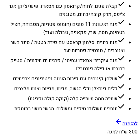
קבלת פנים: לחוח/קרואסון עם אסאדו, פיש/צ׳יקן אנד
צ׳יפס, מרק קובה/כתום, מטוגנים
מנה ראשונה: 11 סוגים (חומוס פטריות, מטבוחה, חציל
בטחינה, חסה, שרי, פקאנים, טבולה ועוד)
מנת ביניים: סלמון קראסט עם פירה בטטה / סיגר בשר
וצנוברים / טורטייה פטריות יער
מנה עיקרית: אסאדו עסיסי / פרגית ים תיכונית / סטייק
כרובית או פילה פורטבלו
שולחן קינוחים עם פירות העונה ופטיפורים צרפתיים
כלים פורצלן וכלי הגשה, מפות, מפיות וצוות מלצרים
שתייה חמה ושתייה קלה (קוקה קולה ופריגת)
תוספת תשלום: טיפים ומשלוח. מגשי סושי בתוספת.
להזמנה
300 ש״ח למנה