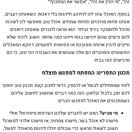
זה!", "מי הכין את זה?", "אפשר את המתכון?".
בנוסף, האוכל עוזר לנו להירגע וליהנות בלי דאגות. כשאנחנו רעבים,
אנחנו פחות מרוכזים ופחות שמחים. אוכל טוב מאפשר לנו לשכוח
מהכל ולהתמקד בכיף וביחד. הוא מראה לחברים שאנחנו דואגים
להם ורוצים שהם ירגישו בנוח וייהנו כמה שיותר. חשוב לזכור שלא
חייבים להכין ארוחה מסובכת או מפוארת. לפעמים, דווקא המאכלים
הפשוטים והמוכרים הם אלה שעושים את העבודה הכי טוב, כי הם
מרגישים כמו בבית.
תכנון התפריט: המפתח למפגש מוצלח
לפני שמתחילים לבשל או להזמין, כדאי לתכנן קצת. תכנון טוב יחסוך
לכם זמן, בלבול ובלאגן. הנה כמה דברים שחשוב לחשוב עליהם
כשמתכננים את האוכל למפגש חברים:
מי מגיע?
האם יש לחברים שלכם העדפות מיוחדות? אולי
מישהו לא אוכל בשר, מישהו צמחוני, או מישהו אלרגי למשהו?
חשוב לשאול מראש כדי שכולם יוכלו ליהנות מהאוכל. למשל,