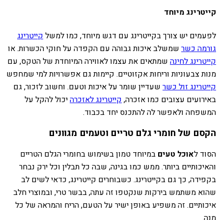
קייטרינג מיוחד
לפעמים יש צורך בקייטרינג עם דגש מיוחד, כמו למשל
קייטרינג
גורמה כשר
שמשלב איכות גבוהה עם הקפדה על חוקי הכשרות. או
קייטרינג לחינה
שמתאים את עצמו לאווירה המיוחדת של הטקס, עם
מנות צבעוניות וריחות אקזוטיים. קיימות גם אפשרויות למי שמחפש
קייטרינג זול כשר
שעדיין שומר על איכות וטעם. וחשוב לזכור, גם
באירועים עצובים כמו אזכרה,
קייטרינג לאזכרה
יכול להקל על
המשפחה ולאפשר לה להתכנס יחד בכבוד.
הקסם של חומרי גלם טריים וטעמים מגוונים
הסוד ל
אוכל טעים
במיוחד טמון בשימוש בחומרי הגלם הטריים
והאיכותיים ביותר. ממש כמו בגינה, שבה כל תבלין וכל ירק נבחר
בקפידה, כך גם בקייטרינג. כשבוחרים קייטרינג, כדאי לשים לב
שהוא משתמש בירקות שנקטפו זה עתה, בבשר טרי, ובמוצרי חלב
איכותיים. זה משפיע באופן ישיר על הטעם, הריח והמראה של כל
מנה.