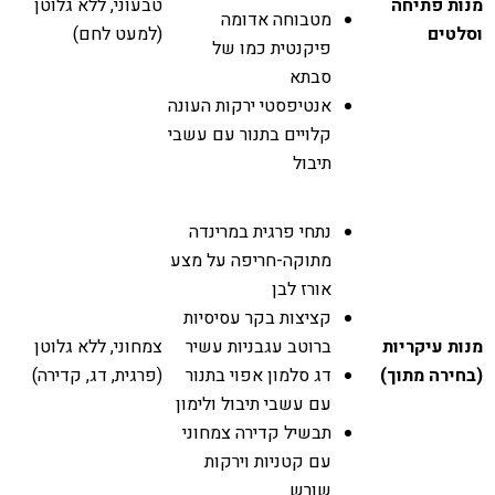
מנות פתיחה
טבעוני, ללא גלוטן
מטבוחה אדומה
וסלטים
(למעט לחם)
פיקנטית כמו של
סבתא
אנטיפסטי ירקות העונה
קלויים בתנור עם עשבי
תיבול
נתחי פרגית במרינדה
מתוקה-חריפה על מצע
אורז לבן
קציצות בקר עסיסיות
מנות עיקריות
ברוטב עגבניות עשיר
צמחוני, ללא גלוטן
(בחירה מתוך)
דג סלמון אפוי בתנור
(פרגית, דג, קדירה)
עם עשבי תיבול ולימון
תבשיל קדירה צמחוני
עם קטניות וירקות
שורש