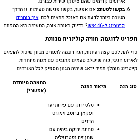
אירועים קודמים שהם סיפקו שירות עבורם.
בקשו לטעום:
אם אפשר, בקשו פגישת טעימות. זו הדרך
הטובה ביותר לדעת אם האוכל מתאים לכם.
איך בוחרים
קייטרינג ל-46 איש
? בדיוק באותה צורה, הטעימה היא המפתח.
תפריט לדוגמה: חוויה קולינרית מגוונת
כדי לתת לכם קצת רעיונות, הנה דוגמה לתפריט מגוון שיכול להתאים
לאירוע חגיגי, כזה שישלב טעמים אהובים עם מנות מיוחדות.
קייטרינג מומלץ תמיד ידאג שיהיה מגוון מספיק לכל האורחים.
התאמה מיוחדת
סוג מנה
תיאור המנה
(אפשרי)
סלט ירוק עם פירות יער
ופקאן ברוטב ויניגרט
הדרים
טחינה ירוקה ביתית עם
שמן זית ופטרוזיליה