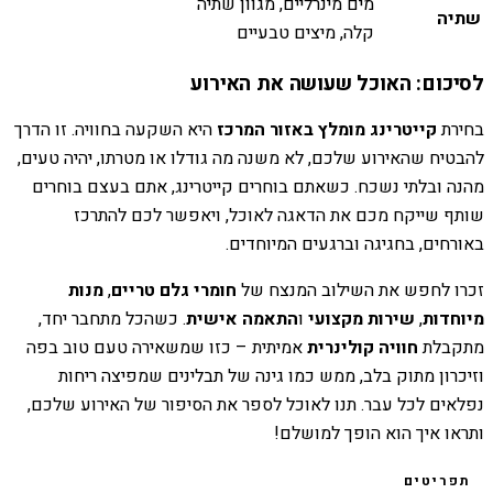
מים מינרליים, מגוון שתיה
שתיה
קלה, מיצים טבעיים
לסיכום: האוכל שעושה את האירוע
בחירת
קייטרינג מומלץ באזור המרכז
היא השקעה בחוויה. זו הדרך
להבטיח שהאירוע שלכם, לא משנה מה גודלו או מטרתו, יהיה טעים,
מהנה ובלתי נשכח. כשאתם בוחרים קייטרינג, אתם בעצם בוחרים
שותף שייקח מכם את הדאגה לאוכל, ויאפשר לכם להתרכז
באורחים, בחגיגה וברגעים המיוחדים.
זכרו לחפש את השילוב המנצח של
חומרי גלם טריים
,
מנות
מיוחדות
,
שירות מקצועי
ו
התאמה אישית
. כשהכל מתחבר יחד,
מתקבלת
חוויה קולינרית
אמיתית – כזו שמשאירה טעם טוב בפה
וזיכרון מתוק בלב, ממש כמו גינה של תבלינים שמפיצה ריחות
נפלאים לכל עבר. תנו לאוכל לספר את הסיפור של האירוע שלכם,
ותראו איך הוא הופך למושלם!
תפריטים