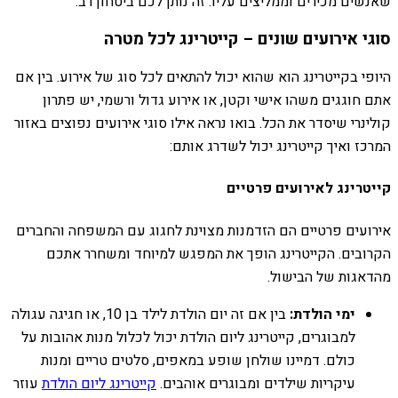
שאנשים מכירים וממליצים עליו. זה נותן לכם ביטחון רב.
סוגי אירועים שונים – קייטרינג לכל מטרה
היופי בקייטרינג הוא שהוא יכול להתאים לכל סוג של אירוע. בין אם
אתם חוגגים משהו אישי וקטן, או אירוע גדול ורשמי, יש פתרון
קולינרי שיסדר את הכל. בואו נראה אילו סוגי אירועים נפוצים באזור
המרכז ואיך קייטרינג יכול לשדרג אותם:
קייטרינג לאירועים פרטיים
אירועים פרטיים הם הזדמנות מצוינת לחגוג עם המשפחה והחברים
הקרובים. הקייטרינג הופך את המפגש למיוחד ומשחרר אתכם
מהדאגות של הבישול.
ימי הולדת:
בין אם זה יום הולדת לילד בן 10, או חגיגה עגולה
למבוגרים, קייטרינג ליום הולדת יכול לכלול מנות אהובות על
כולם. דמיינו שולחן שופע במאפים, סלטים טריים ומנות
עיקריות שילדים ומבוגרים אוהבים.
קייטרינג ליום הולדת
עוזר