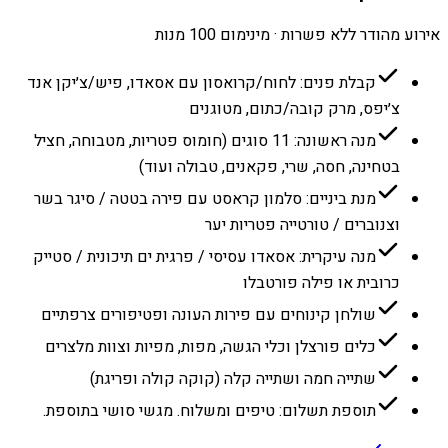
אירוע מהודר ללא פשרות · מינימום 100 מנות
קבלת פנים: לחוח/קרואסון עם אסאדו, פיש/צ׳יקן אנד
צ׳יפס, מרק קובה/כתום, מטוגנים
מנה ראשונה: 11 סוגים (חומוס פטריות, מטבוחה, חציל
בטחינה, חסה, שרי, פקאנים, טבולה ועוד)
מנת ביניים: סלמון קראסט עם פירה בטטה / סיגר בשר
וצנוברים / טורטייה פטריות יער
מנה עיקרית: אסאדו עסיסי / פרגית ים תיכונית / סטייק
כרובית או פילה פורטבלו
שולחן קינוחים עם פירות העונה ופטיפורים צרפתיים
כלים פורצלן וכלי הגשה, מפות, מפיות וצוות מלצרים
שתייה חמה ושתייה קלה (קוקה קולה ופריגת)
תוספת תשלום: טיפים ומשלוח. מגשי סושי בתוספת.