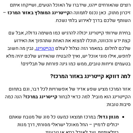
רוצים שהאורחים ייהנו, שידברו על האוכל הטעים, ושייקחו איתם
זיכרון מתוק. כאן נכנס לתמונה ה
קייטרינג המומלץ באזור המרכז
–
השותף שלכם בדרך לאירוע בלתי נשכח.
בחירת שירותי קייטרינג יכולה להרגיש כמו משימה גדולה, אבל עם
קצת ידע והכוונה, תוכלו למצוא את האחת שתהפוך את האירוע
שלכם לחלום. במאמר הזה נצלול לעולם
הקייטרינג
, נבין מה חשוב
לחפש, אילו סוגי אוכל יש, ואיך להבטיח שהאירוע שלכם יהיה מלא
בטעמים וריחות טובים, ממש כמו גינה פורחת של תבלינים!
למה דווקא קייטרינג באזור המרכז?
אזור המרכז מציע שפע אדיר של אפשרויות לכל דבר, וגם בתחום
הקייטרינג הוא מוביל. למה כדאי לבחור
קייטרינג במרכז
? הנה כמה
סיבות טובות:
מגוון גדול:
במרכז תמצאו כמעט כל סוג של מטבח שאתם
יכולים לדמיין – החל מאוכל ישראלי מסורתי, דרך מנות
בינלאומיות, ועד לאוכל בריא או טבעוני.