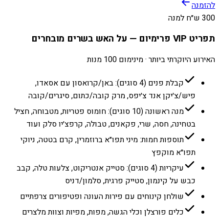
להזמנה
300 ש״ח למנה
תפריט VIP פרימיום — על האש בשרים מובחרים
האירוע היוקרתי ביותר · מינימום 100 מנות
קבלת פנים (4 סוגים): באן/קרואסון עם אסאדו,
פיש/צ׳יקן אנד צ׳יפס, מרק קובה/כתום, סיגרים/קובה
מנה ראשונה (10 סוגים): חומוס פטריות, מטבוחה, חציל
בטחינה, חסה, שרי, פקאנים, טבולה, קרפצ׳יו סלק ועוד
תוספות חמות: מיני תפו״א ברוזמרין, קרם בטטה, ניוקי
תפו״א מוקפץ
עיקריות (4 סוגים): סטייק אנטריקוט, צלעות טלה, קבב
כבש על קינמון, סטייק פרגית, סלמון/דניס
שולחן קינוחים עם פירות העונה ופטיפורים צרפתיים
כלים פורצלן וכלי הגשה, מפות, מפיות וצוות מלצרים