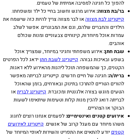
להפוך כל חגיגה למסיבה אמיתית של טעמים.
בר/בת מצווה:
אירוע מרגש וחשוב בחיי כל ילד ומשפחתו.
קייטרינג לבת מצווה
או לבר מצווה צריך להיות כזה שישמח את
הילדים והחברים שלהם, וגם את המבוגרים. אפשר לשלב
עמדות אוכל מיוחדות, קינוחים צבעוניים ומנות שכולם
אוהבים.
שבת חתן:
אירוע משפחתי וחגיגי במיוחד, שמצריך אוכל
בשפע ובאיכות גבוהה.
קייטרינג לשבת חתן
ידאג לכל הפרטים
הקטנים, כך שהמשפחה תוכל ליהנות מהאירוע ללא דאגות.
ברית/ה:
חגיגה של חיים חדשים. קייטרינג לבריתה מאפשר
להורים הטריים להתרכז בתינוק ובאורחים, בזמן שהאוכל
הטעים מוגש בצורה אלגנטית ומכובדת.
קייטרינג לברית
או
לבריתה דואג להכין מנות קלות וטעימות שיתאימו לשעות
הבוקר או הצהריים.
אירועים קטנים ואינטימיים:
לפעמים אנחנו רוצים לחגוג
משהו מיוחד עם מעגל קרוב של אנשים.
קייטרינג לאירועים
קטנים
יודע להתאים את התפריט והשירות לאופי המיוחד של