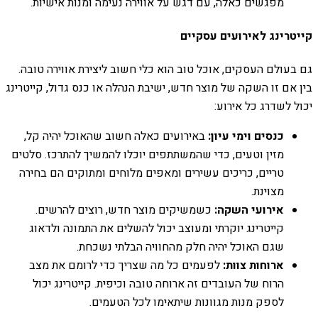
מפגשים כאלה, עם דגש על אווירה נעימה ומנות אישיות.
קייטרינג לאירועים עסקיים
גם בעולם העסקים, אוכל טוב הוא כלי חשוב ליצירת אווירה טובה.
בין אם זו השקה של מוצר חדש, ישיבת הנהלה או כנס גדול, קייטרינג
יכול לשדרג כל אירוע:
כנסים וימי עיון:
באירועים כאלה חשוב שהאוכל יהיה קל,
מזין וטעים, כדי שהמשתתפים יוכלו להמשיך להתרכז. סלטים
טריים, כריכים עשירים ומאפים מלוחים ומתוקים הם בחירה
מצוינת.
אירועי השקה:
כשמשיקים מוצר חדש, רוצים להרשים.
קייטרינג יוקרתי ומעוצב יכול להשלים את התמונה ולדאוג
שגם האוכל יהיה חלק מהחוויה הבלתי נשכחת.
ארוחות צוות:
לפעמים כל מה שצריך כדי לרומם את מצב
הרוח של העובדים זה ארוחה טובה וכיפית. קייטרינג יכול
לספק מנות מגוונות שיתאימו לכל הטעמים.