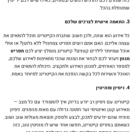
כזה שגורם לכם להרגיש רגועים ובטוחים, כאילו שיש לכם יד ימין
שמטפלת בהכל.
3. התאמה אישית לצרכים שלכם
כל אירוע הוא שונה, ולכן חשוב שחברת הקייטרינג תוכל להתאים את
עצמה אליכם. האם אתם רוצים תפריט צמחוני? ללא גלוטן? או אולי
אוכל שמיוחד לילדים קטנים? קייטרינג מומלץ יציע לכם
תפריט
מגוון
ויעזור לכם לבחור את המנות שהכי מתאימות לאירוע שלכם,
למספר האורחים, לסגנון האירוע ולתקציב. היכולת להתאים את
האוכל והשירות לכל בקשה הופכת את הקייטרינג למיוחד באמת.
4. ניסיון ומוניטין
קייטרינג עם ניסיון רב יודע בדיוק איך להתמודד עם כל מצב –
מאירוע קטן ואינטימי ועד חתונה גדולה עם מאות מוזמנים. ניסיון
מוכיח שהם יודעים לתכנן, לבצע ולספק תוצאות מעולות שוב ושוב.
כשאתם בוחרים קייטרינג, חפשו אחד שיש לו מוניטין טוב, כזה