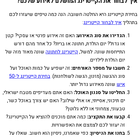
איך לבחור את הקייטרינג המושלם לאירוע שלכם?
בחירת קייטרינג היא החלטה חשובה. הנה כמה טיפים שיעזרו לכם
בתהליך
איך לבחור קייטרינג
:
הגדירו את סוג האירוע:
האם זה אירוע פרטי או עסקי? קטן
או גדול? יום הולדת, חתונה או ברית? כל אחד מהם דורש
התייחסות שונה. למשל,
קייטרינג לחתונה
שונה מאוד מזה של
יום הולדת לילדים.
חשבו על מספר האורחים:
זה ישפיע על כמות האוכל ועל
סוג ההגשה (מזנון, הגשה לשולחנות).
בחירת קייטרינג ל-50
איש
שונה מאירוע גדול יותר.
החליטו על סגנון האוכל:
האם אתם מעדיפים מטבח ישראלי,
ים תיכוני, אסייתי, או אולי שילוב? האם יש צורך באוכל כשר,
טבעוני, צמחוני או ללא גלוטן?
קבעו את התקציב:
כמה אתם מוכנים להוציא על הקייטרינג?
זה יעזור לכם לצמצם את האפשרויות.
בחנו את הניסיון:
כפי שאמרנו, ניסיון הוא חשוב. שאלו על