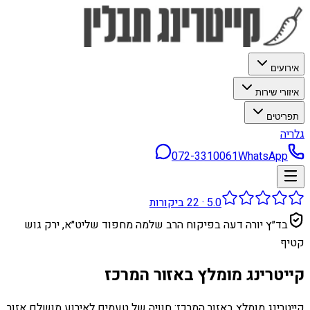
אירועים
איזורי שירות
תפריטים
גלריה
072-3310061
WhatsApp
5.0
·
22
ביקורות
בד״ץ יורה דעה בפיקוח הרב שלמה מחפוד שליט״א, ירק גוש
קטיף
קייטרינג מומלץ באזור המרכז
קייטרינג מומלץ באזור המרכז: חוויה של טעמים לאירוע מושלם אזור