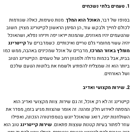
1. טעמים בלתי נשכחים
בסופו של דבר,
האוכל הוא המלך
. מנות טעימות, כאלה שגורמות
לכולם לחייך ולבקש עוד, הן הסימן הראשון לקייטרינג מצוין. חשוב
שהטעמים יהיו מאוזנים, שהמנות ייראו יפה ויריחו נפלא, ושהאוכל
יהיה עשוי מחומרי גלם טריים ואיכותיים. כשמדברים על
קייטרינג
מומלץ באזור המרכז
, מדברים על אוכל שמכינים באהבה, ממש כמו
בבית, אבל בכמות גדולה ולמגוון רחב של טעמים. הקייטרינג הטוב
ביותר הוא זה שמצליח להפתיע ולשמח את בלוטות הטעם שלכם
ושל האורחים.
2. שירות מקצועי ואדיב
קייטרינג זה לא רק אוכל, זה גם שירות. צוות מקצועי ואדיב הוא
המפתח לאירוע חלק ומהנה. זה אומר שהצוות מגיע בזמן, מסדר את
השולחנות יפה, דואג שהאוכל יוגש בטמפרטורה הנכונה, ואפילו
עוזר לפתור בעיות קטנות שצצות פתאום.
שירות קייטרינג
טוב הוא