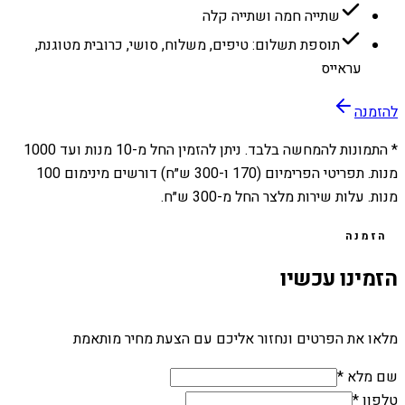
שתייה חמה ושתייה קלה
תוספת תשלום: טיפים, משלוח, סושי, כרובית מטוגנת,
עראייס
להזמנה
* התמונות להמחשה בלבד. ניתן להזמין החל מ-
10
מנות ועד
1000
מנות. תפריטי הפרימיום (170 ו-300 ש״ח) דורשים מינימום 100
מנות. עלות שירות מלצר החל מ-300 ש״ח.
הזמנה
הזמינו עכשיו
מלאו את הפרטים ונחזור אליכם עם הצעת מחיר מותאמת
שם מלא *
טלפון *