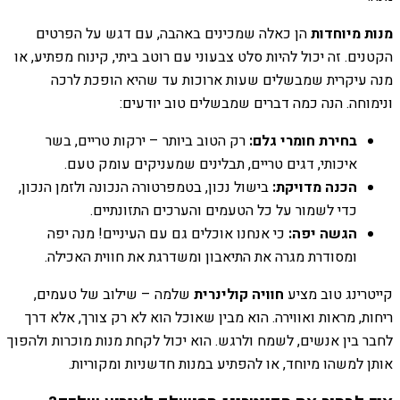
מנות מיוחדות
הן כאלה שמכינים באהבה, עם דגש על הפרטים
הקטנים. זה יכול להיות סלט צבעוני עם רוטב ביתי, קינוח מפתיע, או
מנה עיקרית שמבשלים שעות ארוכות עד שהיא הופכת לרכה
ונימוחה. הנה כמה דברים שמבשלים טוב יודעים:
בחירת חומרי גלם:
רק הטוב ביותר – ירקות טריים, בשר
איכותי, דגים טריים, תבלינים שמעניקים עומק טעם.
הכנה מדויקת:
בישול נכון, בטמפרטורה הנכונה ולזמן הנכון,
כדי לשמור על כל הטעמים והערכים התזונתיים.
הגשה יפה:
כי אנחנו אוכלים גם עם העיניים! מנה יפה
ומסודרת מגרה את התיאבון ומשדרגת את חווית האכילה.
קייטרינג טוב מציע
חוויה קולינרית
שלמה – שילוב של טעמים,
ריחות, מראות ואווירה. הוא מבין שאוכל הוא לא רק צורך, אלא דרך
לחבר בין אנשים, לשמח ולרגש. הוא יכול לקחת מנות מוכרות ולהפוך
אותן למשהו מיוחד, או להפתיע במנות חדשניות ומקוריות.