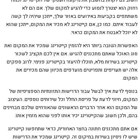
חשוב גם לקחת בחשבון את מיקומו העסקי של הקייטרינג וכמה
רחוק הוא יצטרך לנסוע כדי להגיע למקום שלך. אם הם לא
משתתפים בקביעות באירועים באזור שלך, ייתכן שיהיה לך קשה
לעבוד איתם. כמו כן, אם קייטרינג לא מכיר את המקום, ייתכן שהוא
לא יוכל לאבטח את המקום כראוי.
האפשרות הטובה ביותר היא להזמין קייטרינג שמכיר את המקום ואת
סוג האוכל שאתם מתכננים להגיש. אם אין לכם תקציב לשכור
קייטרינג בשירות מלא, תוכלו להיעזר בקייטרינג פנימי. לרוב ספקים
אלה יש תעריפים ותפריטים מועדפים מכיוון שהם מכירים את
המקום.
בנוסף לדעת איך לבשל עבור הדרישות התזונתיות הספציפיות של
המקום, חיוני לדעת על פריסת החלל וכל שירותים נוספים. העיצוב
של המקום הוא אחד הדברים הראשונים שהאורחים שלכם מבחינים
בהם, ולכן חשוב שהקייטרינג יכיר אותו לפני שהוא מזמין אותו.
אם אתם מתכננים חתונה בחצר האחורית, כדאי שתחפשו קייטרינג
שיש לו ניסיון בשירות במיקום זה. קייטרינג שמכיר את הדרישות