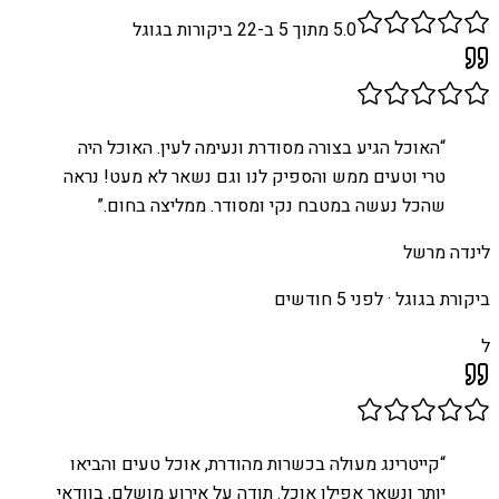
5.0
מתוך 5 ב-
22
ביקורות בגוגל
“
האוכל הגיע בצורה מסודרת ונעימה לעין. האוכל היה
טרי וטעים ממש והספיק לנו וגם נשאר לא מעט! נראה
שהכל נעשה במטבח נקי ומסודר. ממליצה בחום.
”
לינדה מרשל
ביקורת בגוגל ·
לפני 5 חודשים
ל
“
קייטרינג מעולה בכשרות מהודרת, אוכל טעים והביאו
יותר ונשאר אפילו אוכל. תודה על אירוע מושלם, בוודאי