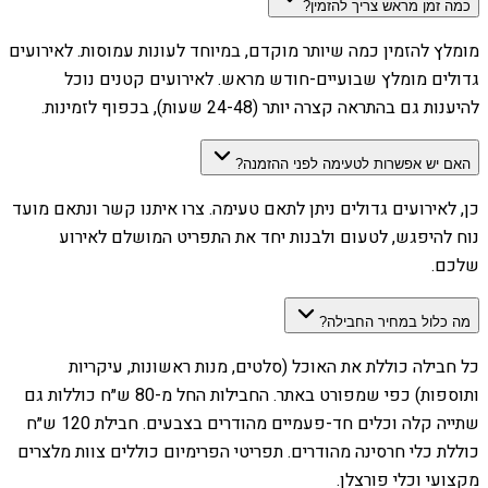
כמה זמן מראש צריך להזמין?
מומלץ להזמין כמה שיותר מוקדם, במיוחד לעונות עמוסות. לאירועים
גדולים מומלץ שבועיים-חודש מראש. לאירועים קטנים נוכל
להיענות גם בהתראה קצרה יותר (24-48 שעות), בכפוף לזמינות.
האם יש אפשרות לטעימה לפני ההזמנה?
כן, לאירועים גדולים ניתן לתאם טעימה. צרו איתנו קשר ונתאם מועד
נוח להיפגש, לטעום ולבנות יחד את התפריט המושלם לאירוע
שלכם.
מה כלול במחיר החבילה?
כל חבילה כוללת את האוכל (סלטים, מנות ראשונות, עיקריות
ותוספות) כפי שמפורט באתר. החבילות החל מ-80 ש״ח כוללות גם
שתייה קלה וכלים חד-פעמיים מהודרים בצבעים. חבילת 120 ש״ח
כוללת כלי חרסינה מהודרים. תפריטי הפרימיום כוללים צוות מלצרים
מקצועי וכלי פורצלן.