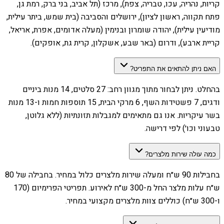
קריות, נהריה, עכו, טבריה, צפת), מרכז (תל אביב, בני ברק, רמת גן,
פתח תקווה, ראשון לציון), ירושלים והסביבה (בית שמש, ביתר עילית,
מודיעין עילית), יהודה שומרון ובנימין (מעלה אדומים, אפרת, אריאל,
קריית ארבע), ודרום (באר שבע, אשקלון, קרית גת, אופקים).
האם ניתן להתאים את התפריט?
בהחלט. ניתן לבחור מתוך מגוון רחב: 27 סלטים, 14 מנות ביניים
ודגים, 7 פשטידות השף, 6 מרקי הבית, 15 תוספות חמות ו-13 מנות
בשר עיקריות. אנו גם מתאימים למגבלות תזונתיות (ללא גלוטן,
טבעוני וכו׳) לפי דרישה.
כמה עולה שירות מלצרים?
בחבילות 90 ש״ח ומעלה שירות מלצרים כלול במחיר. בחבילה של 80
ש״ח עלות מלצר החל מ-300 ש״ח לאירוע. תפריטי הפרימיום (170
ו-300 ש״ח) כוללים צוות מלצרים מקצועי במחיר.