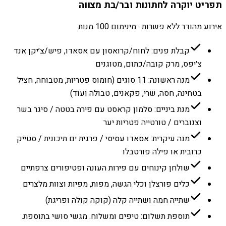
תפריט יוקרה לחתונות ובר/בת מצווה
אירוע מהודר ללא פשרות · מינימום 100 מנות
קבלת פנים: לחוח/קרואסון עם אסאדו, פיש/צ׳יקן אנד
צ׳יפס, מרק קובה/כתום, מטוגנים
מנה ראשונה: 11 סוגים (חומוס פטריות, מטבוחה, חציל
בטחינה, חסה, שרי, פקאנים, טבולה ועוד)
מנת ביניים: סלמון קראסט עם פירה בטטה / סיגר בשר
וצנוברים / טורטייה פטריות יער
מנה עיקרית: אסאדו עסיסי / פרגית ים תיכונית / סטייק
כרובית או פילה פורטבלו
שולחן קינוחים עם פירות העונה ופטיפורים צרפתיים
כלים פורצלן וכלי הגשה, מפות, מפיות וצוות מלצרים
שתייה חמה ושתייה קלה (קוקה קולה ופריגת)
תוספת תשלום: טיפים ומשלוח. מגשי סושי בתוספת.