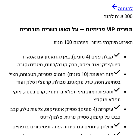
להזמנה
300 ש״ח למנה
תפריט VIP פרימיום — על האש בשרים מובחרים
האירוע היוקרתי ביותר · מינימום 100 מנות
קבלת פנים (4 סוגים): באן/קרואסון עם אסאדו,
פיש/צ׳יקן אנד צ׳יפס, מרק קובה/כתום, סיגרים/קובה
מנה ראשונה (10 סוגים): חומוס פטריות, מטבוחה, חציל
בטחינה, חסה, שרי, פקאנים, טבולה, קרפצ׳יו סלק ועוד
תוספות חמות: מיני תפו״א ברוזמרין, קרם בטטה, ניוקי
תפו״א מוקפץ
עיקריות (4 סוגים): סטייק אנטריקוט, צלעות טלה, קבב
כבש על קינמון, סטייק פרגית, סלמון/דניס
שולחן קינוחים עם פירות העונה ופטיפורים צרפתיים