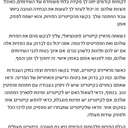
לקוחות קודמים יתנו לך סקירה בלתי משוחדת של השירותים, האוכל
והצוות שלהם. זה יכול לעזור לך לעשות את הבחירה הטובה ביותר
עבור החתונה שלך. בקשו מהקייטרינג הפניות, והוא ישמח לספק
אותן.
כשאתה מראיין קייטרינג פוטנציאלי, עליך לבקש מהם את הפניות
שלהם ואת התפריטים לדוגמה. אתה יכול גם לבדוק עם הפניות אלה
אם יש להם תלונות כלשהן נגדם. אם אינך בטוח לגבי השירותים
שלהם, נסה לפגוש אותם באופן אישי. זה יחסוך לך זמן וכסף.
כאשר מראיינים קייטרינג, תמיד בקשו הפניות וצפו בתיק העבודות
שלהם. כמו כן, בדוק את ביטוח הרישיון והאחריות של המדינה. ודאו
שאתם בוחרים בקייטרינג שיש לו ניסיון בעבודה עם חתונות ומוניטין
טוב. בנוסף, כדאי לשאול האם יש לקייטרינג זמינות לתאריך החתונה
שלכם. אם לקייטרינג יש זמינות מוגבלת, כדאי לחפש קייטרינג אחר
במקום אחר. וודאו שלקייטרינג שתבחרו יש מספיק זמן לרכז הכל
ולספק שירות מעולה.
קבלת הפניות מלקוחות קודמים היא גם חשובה. קייטרינג מעולים