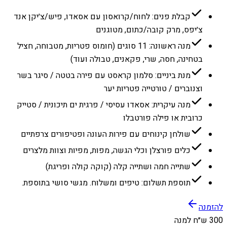
קבלת פנים: לחוח/קרואסון עם אסאדו, פיש/צ׳יקן אנד
צ׳יפס, מרק קובה/כתום, מטוגנים
מנה ראשונה: 11 סוגים (חומוס פטריות, מטבוחה, חציל
בטחינה, חסה, שרי, פקאנים, טבולה ועוד)
מנת ביניים: סלמון קראסט עם פירה בטטה / סיגר בשר
וצנוברים / טורטייה פטריות יער
מנה עיקרית: אסאדו עסיסי / פרגית ים תיכונית / סטייק
כרובית או פילה פורטבלו
שולחן קינוחים עם פירות העונה ופטיפורים צרפתיים
כלים פורצלן וכלי הגשה, מפות, מפיות וצוות מלצרים
שתייה חמה ושתייה קלה (קוקה קולה ופריגת)
תוספת תשלום: טיפים ומשלוח. מגשי סושי בתוספת.
להזמנה
300 ש״ח למנה