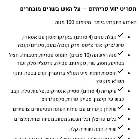
תפריט VIP פרימיום — על האש בשרים מובחרים
האירוע היוקרתי ביותר · מינימום 100 מנות
קבלת פנים (4 סוגים): באן/קרואסון עם אסאדו,
פיש/צ׳יקן אנד צ׳יפס, מרק קובה/כתום, סיגרים/קובה
מנה ראשונה (10 סוגים): חומוס פטריות, מטבוחה, חציל
בטחינה, חסה, שרי, פקאנים, טבולה, קרפצ׳יו סלק ועוד
תוספות חמות: מיני תפו״א ברוזמרין, קרם בטטה, ניוקי
תפו״א מוקפץ
עיקריות (4 סוגים): סטייק אנטריקוט, צלעות טלה, קבב
כבש על קינמון, סטייק פרגית, סלמון/דניס
שולחן קינוחים עם פירות העונה ופטיפורים צרפתיים
כלים פורצלן וכלי הגשה, מפות, מפיות וצוות מלצרים
שתייה חמה ושתייה קלה