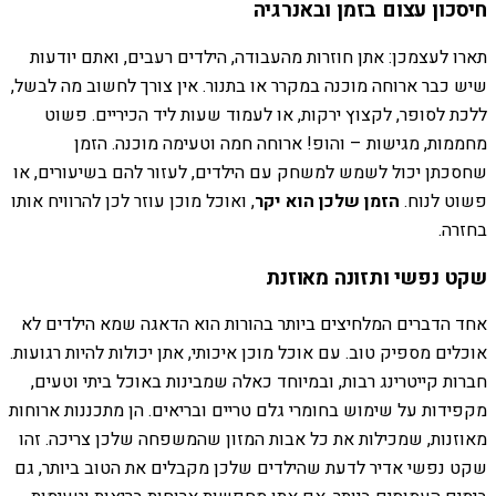
חיסכון עצום בזמן ובאנרגיה
תארו לעצמכן: אתן חוזרות מהעבודה, הילדים רעבים, ואתם יודעות
שיש כבר ארוחה מוכנה במקרר או בתנור. אין צורך לחשוב מה לבשל,
ללכת לסופר, לקצוץ ירקות, או לעמוד שעות ליד הכיריים. פשוט
מחממות, מגישות – והופ! ארוחה חמה וטעימה מוכנה. הזמן
שחסכתן יכול לשמש למשחק עם הילדים, לעזור להם בשיעורים, או
פשוט לנוח.
הזמן שלכן הוא יקר
, ואוכל מוכן עוזר לכן להרוויח אותו
בחזרה.
שקט נפשי ותזונה מאוזנת
אחד הדברים המלחיצים ביותר בהורות הוא הדאגה שמא הילדים לא
אוכלים מספיק טוב. עם אוכל מוכן איכותי, אתן יכולות להיות רגועות.
חברות קייטרינג רבות, ובמיוחד כאלה שמבינות באוכל ביתי וטעים,
מקפידות על שימוש בחומרי גלם טריים ובריאים. הן מתכננות ארוחות
מאוזנות, שמכילות את כל אבות המזון שהמשפחה שלכן צריכה. זהו
שקט נפשי אדיר לדעת שהילדים שלכן מקבלים את הטוב ביותר, גם