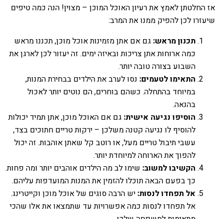
אז החלטתן לאמץ את רעיון האוכל המוכן – מצוין! הנה כמה טיפים
שיעזרו לכן להפיק ממנו את המרב:
תכנון מראש:
גם אם אתן מזמינות אוכל מוכן, תכננו מראש
כמה ארוחות אתן צריכות ובאיזה ימים. זה יעזור לכן לארגן את
השבוע בצורה טובה יותר.
התאימו לטעמים:
נסו לערב את הילדים בבחירת המנות,
במיוחד בהתחלה. כשהם בוחרים, הם נוטים יותר לאכול
בהנאה.
הוסיפו נגיעה אישית:
גם אם האוכל מוכן, אתן תמיד יכולות
להוסיף לו נגיעה קטנה משלכן – ירקות טריים חתוכים בצד,
עשבי תיבול טריים מעל, או רוטב קל שאתן אוהבות. זה יכול
להפוך את הארוחה למיוחדת יותר.
הקשיבו למשוב:
שימו לב מה הילדים אוהבים יותר ומה פחות.
כך בפעם הבאה תוכלו להזמין את המנות המועדפות עליהם.
אל תפחדו לנסות:
יש הרבה סוגים של אוכל מוכן וקייטרינג.
אל תפחדו לנסות כמה אפשרויות עד שתמצאו את אלו שהכי