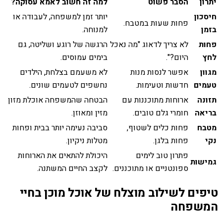
יתרון
הסבר פשוט
למה זה חשוב לאמא עסוקה?
חיסכון
יותר זמן למשפחה, לעבודה או
פחות שעות במטבח.
בזמן
למנוחה.
פחות
לא צריך לדאוג "מה נאכל
הרגשה של רוגע ושליטה, גם
לחץ
היום?".
בימים עמוסים.
מגוון
אפשר לנסות מנות
לא משעמם בצלחת, הילדים
טעמים
חדשות וטעימות.
נחשפים לטעמים שונים.
תזונה
ארוחות מתוכננות עם
הבטחה שהמשפחה אוכלת מזון
בריאה
חומרי גלם טובים.
מזין ומאוזן.
מטבח
פחות כלים לשטוף,
סביבה נעימה יותר בבית ופחות
נקי
פחות בלגן.
מטלות ניקיון.
פתרון טוב לימים
היכולת להתאים את הארוחות
גמישות
ספונטניים או מתוכננים.
לקצב החיים המשתנה.
טיפים לשילוב מוצלח של אוכל מוכן בחיי
המשפחה