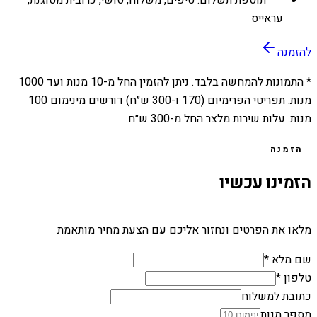
תוספת תשלום: טיפים, משלוח, סושי, כרובית מטוגנת,
עראייס
להזמנה
* התמונות להמחשה בלבד. ניתן להזמין החל מ-
10
מנות ועד
1000
מנות. תפריטי הפרימיום (170 ו-300 ש״ח) דורשים מינימום 100
מנות. עלות שירות מלצר החל מ-300 ש״ח.
הזמנה
הזמינו עכשיו
מלאו את הפרטים ונחזור אליכם עם הצעת מחיר מותאמת
שם מלא *
טלפון *
כתובת למשלוח
מספר מנות