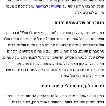
בימים העמוסים ביותר. אם אתן מחפשות ארוחות בריאות וטעימות,
תוכלו למצוא מידע נוסף על
קייטרינג לבריאות
שיכול לספק מענה
מדויק לצרכים אלה.
מגוון רחב של טעמים ומנות
כמה פעמים קרה לכן שחשבתן "מה כבר אפשר לבשל?" והרגשתן
שאתן חוזרות על אותן מנות שוב ושוב? אוכל מוכן פותח עולם שלם
של אפשרויות. שפים מקצועיים מכינים מגוון עצום של מאכלים –
ממטבחים שונים, בסגנונות שונים, ועם טעמים מפתיעים. הילדים
שלכן יוכלו לנסות מאכלים חדשים, ולהתרגל למגוון רחב של טעמים,
וכל זה בלי שאתן תצטרכו להשקיע שעות בלמידת מתכונים
מורכבים. זהו יתרון גדול גם לאמהות שרוצות לטעום דברים חדשים
אבל אין להן זמן לבשל אותם.
פחות בלגן, פחות כלים, יותר ניקיון
בואו נודה באמת – אחרי הבישול מגיע החלק הפחות כיפי: שטיפת
כלים וניקיון המטבח. כשמשתמשים באוכל מוכן, כמות הכלים