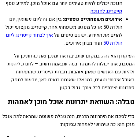
חנוכה יכולים להיות טעימים יותר עם אוכל מוכן. למידע נוסף:
קייטרינג לחנוכה
.
אירועים משפחתיים נוספים:
בין אם זה ליום נישואין, יום
הולדת 50 או כל מפגש משפחתי אחר, קייטרינג מקצועי יכול
להרים את האירוע. יש גם טיפים על
איך לבחור קייטרינג ליום
הולדת 50
ועוד מגוון אירועים.
העיקרון הוא זהה: במקום שתבזבזו את זמנכן ואת כוחותיכן על
המטבח, אתן יכולות להתמקד במה שבאמת חשוב – לחגוג, ליהנות
ולהיות עם האנשים שאתן אוהבות. חברות קייטרינג שמתמחות
באוכל איכותי וטעים, כמו אלו שאנחנו רואים כאן, יודעות לספק
פתרונות יצירתיים לכל צורך, גדול כקטן.
טבלה: השוואת יתרונות אוכל מוכן לאמהות
כדי לסכם את היתרונות הרבים, הנה טבלה פשוטה שמראה למה אוכל
מוכן הוא כה שימושי לאמהות עסוקות: