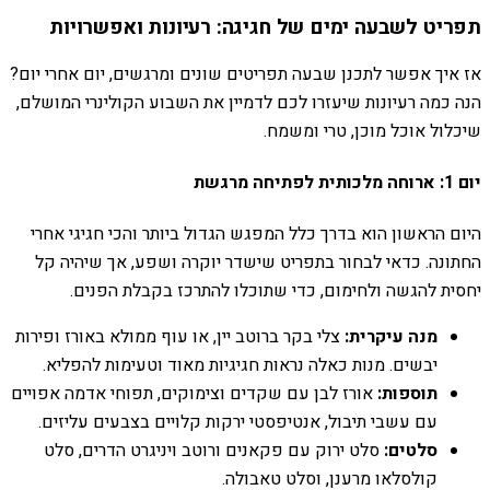
תפריט לשבעה ימים של חגיגה: רעיונות ואפשרויות
אז איך אפשר לתכנן שבעה תפריטים שונים ומרגשים, יום אחרי יום?
הנה כמה רעיונות שיעזרו לכם לדמיין את השבוע הקולינרי המושלם,
שיכלול אוכל מוכן, טרי ומשמח.
יום 1: ארוחה מלכותית לפתיחה מרגשת
היום הראשון הוא בדרך כלל המפגש הגדול ביותר והכי חגיגי אחרי
החתונה. כדאי לבחור בתפריט שישדר יוקרה ושפע, אך שיהיה קל
יחסית להגשה ולחימום, כדי שתוכלו להתרכז בקבלת הפנים.
מנה עיקרית:
צלי בקר ברוטב יין, או עוף ממולא באורז ופירות
יבשים. מנות כאלה נראות חגיגיות מאוד וטעימות להפליא.
תוספות:
אורז לבן עם שקדים וצימוקים, תפוחי אדמה אפויים
עם עשבי תיבול, אנטיפסטי ירקות קלויים בצבעים עליזים.
סלטים:
סלט ירוק עם פקאנים ורוטב ויניגרט הדרים, סלט
קולסלאו מרענן, וסלט טאבולה.