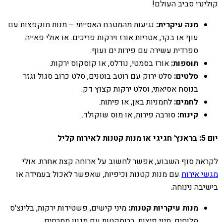
קולינרי סביב העולם!
מנה עיקרית:
נגיעות מהמטבח האסייתי – מנות מוקפצות עם
עוף או בקר, אטריות אורז וירקות פריכים. או אולי פאייה
ספרדית עשירה עם פירות ים ועוף.
תוספות:
אורז בסמטי, נודלס, או קוסקוס ירקות.
סלטים:
סלט ירוק עם רוטב בוטנים, סלט כרוב סגול וגזר
בנוסח אסיאתי, וסלט ירקות קצוץ דק.
לחמים:
לחמניות באן, או פיתות.
קינוח:
סורבה פירות, או מוס שוקולד.
יום 5: בראנץ' חגיגי או מנות קטנות לאירוח קליל
לקראת סוף השבוע, אפשר לחשוב על ארוחה קצת אחרת. אולי
מגשי אירוח
עם מנות קטנות וכיפיות, שאפשר לאכול בעמידה או
בישיבה נינוחה.
מנות עיקריות קטנות:
מיני קישים, פשטידות ירקות, בלינצ'ס
מלוחים, מיני פיצות, ברוסקטות עם מגוון ממרחים.