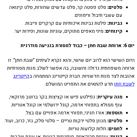
סלטים:
סלט פסטה קר, סלט עדשים שחורות, סלט קינואה
עם עשבי תיבול ורימונים.
גבינות:
פלטת גבינות איכותיות עם קרקרים וריבות.
קינוחים:
מיני מאפים מתוקים, עוגיות שונות, ופירות יער.
יום 6: ארוחת שבת חתן – כבוד למסורת בנגיעה מודרנית
היום השישי הוא לרוב יום שישי, והוא נקרא לעיתים "שבת חתן". זו
ארוחה משפחתית גדולה וחשובה, בה אפשר לשלב מנות מסורתיות
אהובות לצד מנות חדשניות. חברת קייטרינג המתמחה ב
קייטרינג
לשבת חתן
תדע להתאים את התפריט המושלם.
מנה עיקרית:
גפילטע פיש או קציצות בקר ברוטב מרוקאי,
עוף ממולא בתפוחי אדמה, קוגל ירושלמי או קוגל אטריות.
תוספות:
אורז חגיגי, תפוחי אדמה אפויים עם בצל.
סלטים:
מגוון סלטי ירקות טריים – סלטי סלק, גזר, כרוב, ועוד.
לחמים:
חלות קלועות טריות.
קינוח:
עוגיות מרוקאיות, סופגניות קטנות, או עוגת שכבות.