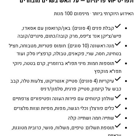
תפריט VIP פרימיום — על האש בשרים מובחרים
האירוע היוקרתי ביותר · מינימום 100 מנות
קבלת פנים (4 סוגים): באן/קרואסון עם אסאדו,
פיש/צ׳יקן אנד צ׳יפס, מרק קובה/כתום, סיגרים/קובה
מנה ראשונה (10 סוגים): חומוס פטריות, מטבוחה, חציל
בטחינה, חסה, שרי, פקאנים, טבולה, קרפצ׳יו סלק ועוד
תוספות חמות: מיני תפו״א ברוזמרין, קרם בטטה, ניוקי
תפו״א מוקפץ
עיקריות (4 סוגים): סטייק אנטריקוט, צלעות טלה, קבב
כבש על קינמון, סטייק פרגית, סלמון/דניס
שולחן קינוחים עם פירות העונה ופטיפורים צרפתיים
כלים פורצלן וכלי הגשה, מפות, מפיות וצוות מלצרים
שתייה חמה ושתייה קלה
תוספת תשלום: טיפים, משלוח, סושי, כרובית מטוגנת,
עראייס