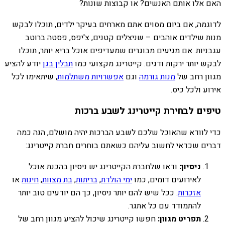
האם אלו אותם האנשים? או קבוצות שונות?
לדוגמה, אם ביום מסוים אתם מארחים בעיקר ילדים, תוכלו לבקש
מנות שילדים אוהבים – שניצלים קטנים, צ'יפס, פסטה ברוטב
עגבניות. אם מגיעים מבוגרים שמעדיפים אוכל בריא יותר, תוכלו
לבקש יותר ירקות ודגים. קייטרינג מקצועי כמו
תבלין בגן
יודע להציע
מגוון רחב של
מנות גורמה
וגם
אפשרויות משתלמות
, שיתאימו לכל
אירוע ולכל כיס.
טיפים לבחירת קייטרינג לשבע ברכות
כדי לוודא שהאוכל שלכם לשבע הברכות יהיה מושלם, הנה כמה
דברים שכדאי לחשוב עליהם כשאתם בוחרים חברת קייטרינג:
ניסיון:
ודאו שלחברת הקייטרינג יש ניסיון בהכנת אוכל
לאירועים דומים, כמו
ימי הולדת
,
בריתות
,
בת מצוות
,
חינות
או
אזכרות
. ככל שיש להם יותר ניסיון, כך הם יודעים טוב יותר
להתמודד עם כל אתגר.
תפריט מגוון:
חפשו קייטרינג שיכול להציע מגוון רחב של