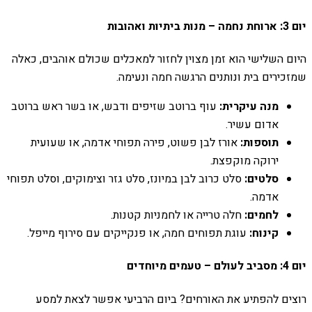
יום 3: ארוחת נחמה – מנות ביתיות ואהובות
היום השלישי הוא זמן מצוין לחזור למאכלים שכולם אוהבים, כאלה
שמזכירים בית ונותנים הרגשה חמה ונעימה.
מנה עיקרית:
עוף ברוטב שזיפים ודבש, או בשר ראש ברוטב
אדום עשיר.
תוספות:
אורז לבן פשוט, פירה תפוחי אדמה, או שעועית
ירוקה מוקפצת.
סלטים:
סלט כרוב לבן במיונז, סלט גזר וצימוקים, וסלט תפוחי
אדמה.
לחמים:
חלה טרייה או לחמניות קטנות.
קינוח:
עוגת תפוחים חמה, או פנקייקים עם סירוף מייפל.
יום 4: מסביב לעולם – טעמים מיוחדים
רוצים להפתיע את האורחים? ביום הרביעי אפשר לצאת למסע