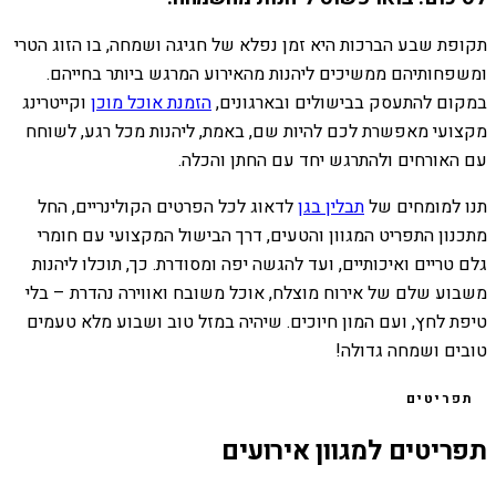
תקופת שבע הברכות היא זמן נפלא של חגיגה ושמחה, בו הזוג הטרי
ומשפחותיהם ממשיכים ליהנות מהאירוע המרגש ביותר בחייהם.
במקום להתעסק בבישולים ובארגונים,
הזמנת אוכל מוכן
וקייטרינג
מקצועי מאפשרת לכם להיות שם, באמת, ליהנות מכל רגע, לשוחח
עם האורחים ולהתרגש יחד עם החתן והכלה.
תנו למומחים של
תבלין בגן
לדאוג לכל הפרטים הקולינריים, החל
מתכנון התפריט המגוון והטעים, דרך הבישול המקצועי עם חומרי
גלם טריים ואיכותיים, ועד להגשה יפה ומסודרת. כך, תוכלו ליהנות
משבוע שלם של אירוח מוצלח, אוכל משובח ואווירה נהדרת – בלי
טיפת לחץ, ועם המון חיוכים. שיהיה במזל טוב ושבוע מלא טעמים
טובים ושמחה גדולה!
תפריטים
תפריטים למגוון אירועים