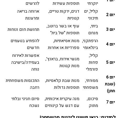
יוקרתי
תוספות עשירות
להרשים
קליל, ים
דגים, ירקות טריים,
ארוחה בריאה
יום 2
תיכוני
קטניות
ומרעננת
ביתי,
עוף או בשר ברוטב,
יום 3
תחושת חום ונוחות
מנחם
תוספות "של בית"
הרפתקני,
מנות אסיאתיות,
להפתיע בטעמים
יום 4
בינלאומי
ספרדיות או אחרות
חדשים
קליל,
אפשרות לאירוח
מגשי אירוח, בראנץ',
יום 5
פחות
בעמידה/בישיבה
מנות קטנות
פורמלי
נוחה
יום 6
מסורתי,
מנות שבת קלאסיות,
התכנסות משפחתית
(שבת
משפחתי
תוספות גדולות
רחבה
חתן)
סיכום,
מנה עיקרית איכותית,
סיום חגיגי ובלתי
יום 7
מתוק
עם דגש על קינוחים
נשכח
לסיכום: בואו פשוט ליהנות מהשמחה!