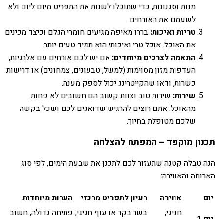
מנות וסגנונות, כדי שתוכלו לשנות את התפריט מיום ליום ולא
לשעמם את האורחים.
טריות ואיכות:
בררו מאיפה מגיעים חומרי הגלם וכיצד מכינים
את האוכל. אוכל טרי ואיכותי הוא תמיד טעים יותר.
התאמה לצרכים מיוחדים:
אם יש לכם אורחים עם אלרגיות,
העדפות מזון מסוימות (למשל, טבעונים, צמחונים) או דרישות
כשרות, ודאו שהקייטרינג יכול לספק מענה.
שירות:
שירות טוב וצוות קשוב הם חשובים לא פחות
מהאוכל. אתם רוצים להרגיש שדואגים לכם ושכל בקשה
שלכם מטופלת בחיוך.
תכנון מוקפד – המפתח להצלחה
הנה טבלה קטנה שתעזור לכם לתכנן את שבעת הימים, לפי סוג
הארוחה והאווירה:
יום
אווירה
רעיון לתפריט מרכזי
הערות מיוחדות
חגיגי,
בשר בקר או עוף חגיגי,
פתיחה גדולה, חשוב
יום 1