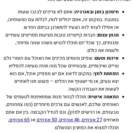
חיסכון בזמן ובאנרגיה:
אתם לא צריכים לבזבז שעות
במטבח. במקום זה, אתם יכולים לנוח, לבלות עם המשפחה,
או אפילו לעזור לזוג הצעיר להתארגן בביתם החדש.
מגוון עצום:
חברות קייטרינג טובות מציעות תפריטים עשירים
ומגוונים, כך שכל יום תוכלו להגיש משהו שונה ומיוחד,
ולשמח את כולם.
איכות וטעם:
שפים מנוסים מכינים את האוכל עם חומרי גלם
טריים ואיכותיים, ומבטיחים שכל מנה תהיה טעימה להפליא.
הפחתת לחץ:
במקום לדאוג אם יש מספיק אוכל, אם הוא
יצא טעים, או מי ישטוף את הכלים – פשוט תנו לאחרים
לעשות את העבודה הקשה.
התאמה אישית:
תוכלו לבחור מנות שמתאימות לטעמים של
האורחים שלכם, לאנשים עם צרכים מיוחדים (כמו צמחונים,
טבעונים, או רגישים למזון), וגם לגודל הקבוצה. בין אם אתם
מארחים
27 אורחים
,
46 אורחים
,
50 אורחים
או
65 אורחים
,
תוכלו למצוא את הפתרון המושלם.