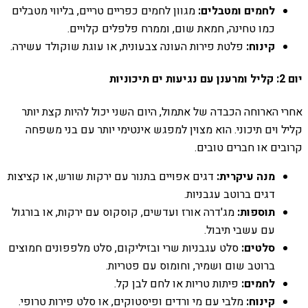
לחמים ומטבלים:
מגוון לחמים כפריים טריים, בליווי מטבלים
כמו טחינה, חמאת שום, וממרח פלפלים קלויים.
קינוח:
פלטת פירות העונה צבעונית, או עוגת שוקולד עשירה.
יום 2: קליל ומרענן עם נגיעות ים תיכוניות
אחרי הארוחה הכבדה של אתמול, היום השני יכול להיות קצת יותר
קליל וים תיכוני. הוא מצוין למפגש אינטימי יותר עם בני משפחה
קרובים או חברים טובים.
מנה עיקרית:
דגים אפויים בתנור עם ירקות שורש, או קציצות
דגים ברוטב עגבניות.
תוספות:
מג'דרה אורז ועדשים, קוסקוס עם ירקות, או בורגול
עם עשבי תיבול.
סלטים:
סלט עגבניות שרי ובזיליקום, סלט מלפפונים חמוצים
ברוטב שום ושמיר, וחומוס עם פטריות.
לחמים:
פיתות טריות או לחם לבן קל.
קינוח:
מלבי עם מי ורדים ופיסטוקים, או סלט פירות טרופי.