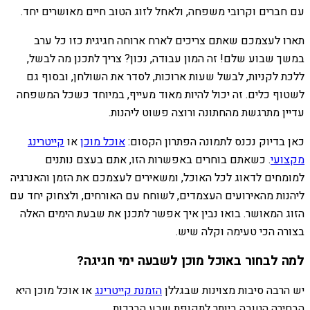
עם חברים וקרובי משפחה, ולאחל לזוג הטוב חיים מאושרים יחד.
תארו לעצמכם שאתם צריכים לארח ארוחה חגיגית כזו כל ערב
במשך שבוע שלם! זה המון עבודה, נכון? צריך לתכנן מה לבשל,
ללכת לקניות, לבשל שעות ארוכות, לסדר את השולחן, ובסוף גם
לשטוף כלים. זה יכול להיות מאוד מעייף, במיוחד כשכל המשפחה
עדיין מתרגשת מהחתונה ורוצה פשוט ליהנות.
כאן בדיוק נכנס לתמונה הפתרון הקסום:
אוכל מוכן
או
קייטרינג
מקצועי
. כשאתם בוחרים באפשרות הזו, אתם בעצם נותנים
למומחים לדאוג לכל האוכל, ומשאירים לעצמכם את הזמן והאנרגיה
ליהנות מהאירועים העצמדים, לשוחח עם האורחים, ולצחוק יחד עם
הזוג המאושר. בואו נבין איך אפשר לתכנן את שבעת הימים האלה
בצורה הכי טעימה וקלה שיש.
למה לבחור באוכל מוכן לשבעה ימי חגיגה?
יש הרבה סיבות מצוינות שבגללן
הזמנת קייטרינג
או אוכל מוכן היא
הבחירה הטובה ביותר לתקופת שבע הברכות.