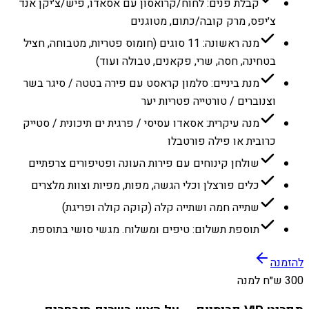
קבלת פנים: לחוח/קרואסון עם אסאדו, פיש/צ׳יקן אנד
צ׳יפס, מרק קובה/כתום, מטוגנים
מנה ראשונה: 11 סוגים (חומוס פטריות, מטבוחה, חציל
בטחינה, חסה, שרי, פקאנים, טבולה ועוד)
מנת ביניים: סלמון קראסט עם פירה בטטה / סיגר בשר
וצנוברים / טורטייה פטריות יער
מנה עיקרית: אסאדו עסיסי / פרגית ים תיכונית / סטייק
כרובית או פילה פורטבלו
שולחן קינוחים עם פירות העונה ופטיפורים צרפתיים
כלים פורצלן וכלי הגשה, מפות, מפיות וצוות מלצרים
שתייה חמה ושתייה קלה (קוקה קולה ופריגת)
תוספת תשלום: טיפים ומשלוח. מגשי סושי בתוספת.
להזמנה
300 ש״ח למנה