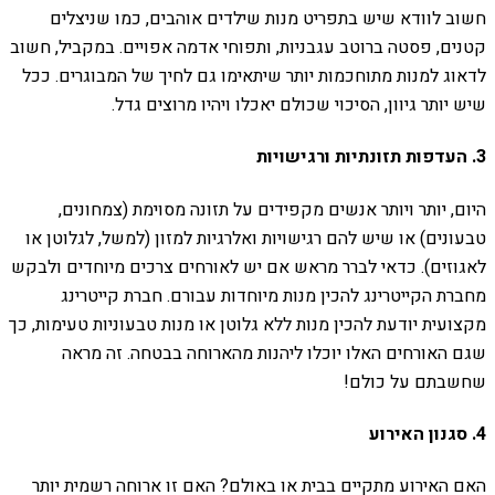
חשוב לוודא שיש בתפריט מנות שילדים אוהבים, כמו שניצלים
קטנים, פסטה ברוטב עגבניות, ותפוחי אדמה אפויים. במקביל, חשוב
לדאוג למנות מתוחכמות יותר שיתאימו גם לחיך של המבוגרים. ככל
שיש יותר גיוון, הסיכוי שכולם יאכלו ויהיו מרוצים גדל.
3. העדפות תזונתיות ורגישויות
היום, יותר ויותר אנשים מקפידים על תזונה מסוימת (צמחונים,
טבעונים) או שיש להם רגישויות ואלרגיות למזון (למשל, לגלוטן או
לאגוזים). כדאי לברר מראש אם יש לאורחים צרכים מיוחדים ולבקש
מחברת הקייטרינג להכין מנות מיוחדות עבורם. חברת קייטרינג
מקצועית יודעת להכין מנות ללא גלוטן או מנות טבעוניות טעימות, כך
שגם האורחים האלו יוכלו ליהנות מהארוחה בבטחה. זה מראה
שחשבתם על כולם!
4. סגנון האירוע
האם האירוע מתקיים בבית או באולם? האם זו ארוחה רשמית יותר