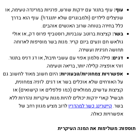
עוף:
עוף בתנור עם ירקות שורש, פרגיות במרינדה טעימה, או
שניצלים לילדים (ולמבוגרים שלא יתנגדו!). עוף הוא בדרך
כלל בחירה בטוחה שרוב האנשים אוהבים.
בשר:
קציצות ברוטב עגבניות, רוסטביף פרוס דק, או אולי
גולאש חם ונעים ביום קריר. מנות בשר מוסיפות לארוחה
תחושה חגיגית ועשירה.
דגים:
פילה סלמון אפוי עם עשבי תיבול, או דג דניס בתנור.
זוהי אופציה קלילה יותר, בריאה וטעימה.
אפשרויות צמחוניות/טבעוניות:
היום חשוב מאוד לחשוב גם
על האורחים שלא אוכלים בשר או דגים. לזניה צמחונית,
קציצות עדשים, ממולאים (כמו פלפלים או קישואים) או
תבשיל קארי ירקות יכולים להיות מנות עיקריות נהדרות ללא
בשר.
קייטרינג כשר למהדרין
לרוב מציע מגוון רחב של
אפשרויות כאלה.
תוספות: משלימות את המנה העיקרית