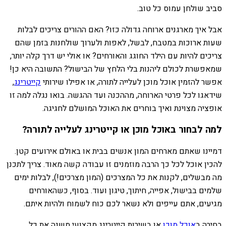
סביב שולחן עמוס כל טוב.
אבל איך מארגנים ארוחה גדולה כזו? האם ההורים צריכים לבלות
שעות ארוכות במטבח, לבשל, לאפות ולערוך שולחנות בזמן שהם
צריכים להיות עם הילד החוגג והאורחים? או אולי יש דרך קלה יותר,
שמאפשרת לכולם ליהנות בלי הלחץ של הבישול? התשובה היא כן!
אפשר להזמין אוכל מוכן לעלייה לתורה, או אפילו שירותי
קייטרינג
,
שידאגו לכל פרטי הארוחה, מההכנה ועד ההגשה. בואו נגלה למה זו
אופציה מצוינת ואיך בוחרים את האוכל המושלם לחגיגה.
למה לבחור באוכל מוכן או קייטרינג לעלייה לתורה?
דמיינו שאתם מארחים המון אנשים בבית או באולם אירועים קטן.
להכין אוכל לכל כך הרבה מוזמנים זו עבודה קשה מאוד. צריך לתכנן
מה מבשלים, לקנות את כל המצרכים (המון מצרכים!), לבלות ימים
שלמים בבישול, אפייה, חיתוך, טיגון ועוד. בסוף, כשהאורחים
מגיעים, אתם עייפים ולא נשאר לכם כוח לשמוח ולהיות איתם.
בחירה ב
אוכל מוכן
או בשירות קייטרינג מקצועי משנה את כל