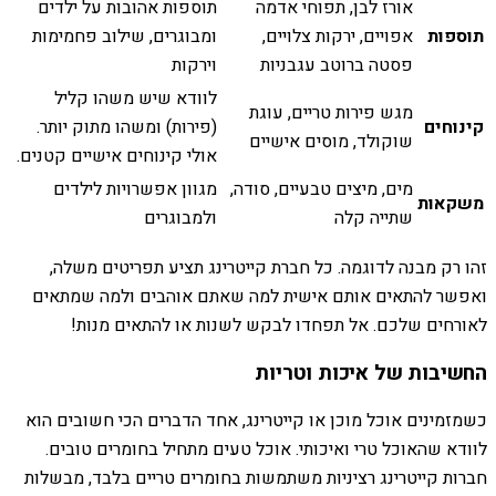
אורז לבן, תפוחי אדמה
תוספות אהובות על ילדים
תוספות
אפויים, ירקות צלויים,
ומבוגרים, שילוב פחמימות
פסטה ברוטב עגבניות
וירקות
לוודא שיש משהו קליל
מגש פירות טריים, עוגת
קינוחים
(פירות) ומשהו מתוק יותר.
שוקולד, מוסים אישיים
אולי קינוחים אישיים קטנים.
מים, מיצים טבעיים, סודה,
מגוון אפשרויות לילדים
משקאות
שתייה קלה
ולמבוגרים
זהו רק מבנה לדוגמה. כל חברת קייטרינג תציע תפריטים משלה,
ואפשר להתאים אותם אישית למה שאתם אוהבים ולמה שמתאים
לאורחים שלכם. אל תפחדו לבקש לשנות או להתאים מנות!
החשיבות של איכות וטריות
כשמזמינים אוכל מוכן או קייטרינג, אחד הדברים הכי חשובים הוא
לוודא שהאוכל טרי ואיכותי. אוכל טעים מתחיל בחומרים טובים.
חברות קייטרינג רציניות משתמשות בחומרים טריים בלבד, מבשלות