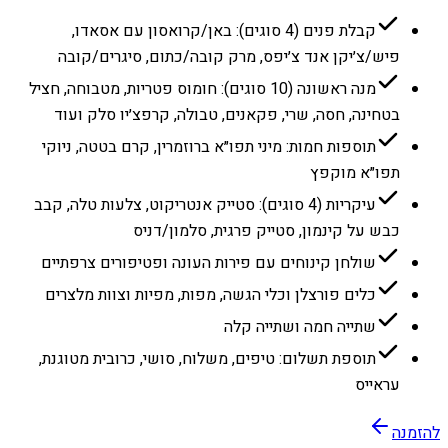
קבלת פנים (4 סוגים): באן/קרואסון עם אסאדו,
פיש/צ׳יקן אנד צ׳יפס, מרק קובה/כתום, סיגרים/קובה
מנה ראשונה (10 סוגים): חומוס פטריות, מטבוחה, חציל
בטחינה, חסה, שרי, פקאנים, טבולה, קרפצ׳יו סלק ועוד
תוספות חמות: מיני תפו״א ברוזמרין, קרם בטטה, ניוקי
תפו״א מוקפץ
עיקריות (4 סוגים): סטייק אנטריקוט, צלעות טלה, קבב
כבש על קינמון, סטייק פרגית, סלמון/דניס
שולחן קינוחים עם פירות העונה ופטיפורים צרפתיים
כלים פורצלן וכלי הגשה, מפות, מפיות וצוות מלצרים
שתייה חמה ושתייה קלה
תוספת תשלום: טיפים, משלוח, סושי, כרובית מטוגנת,
עראייס
להזמנה