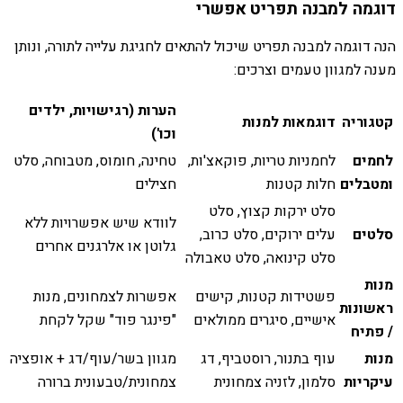
דוגמה למבנה תפריט אפשרי
הנה דוגמה למבנה תפריט שיכול להתאים לחגיגת עלייה לתורה, ונותן
מענה למגוון טעמים וצרכים:
הערות (רגישויות, ילדים
קטגוריה
דוגמאות למנות
וכו')
לחמים
לחמניות טריות, פוקאצ'ות,
טחינה, חומוס, מטבוחה, סלט
ומטבלים
חלות קטנות
חצילים
סלט ירקות קצוץ, סלט
לוודא שיש אפשרויות ללא
סלטים
עלים ירוקים, סלט כרוב,
גלוטן או אלרגנים אחרים
סלט קינואה, סלט טאבולה
מנות
פשטידות קטנות, קישים
אפשרות לצמחונים, מנות
ראשונות
אישיים, סיגרים ממולאים
"פינגר פוד" שקל לקחת
/ פתיח
מנות
עוף בתנור, רוסטביף, דג
מגוון בשר/עוף/דג + אופציה
עיקריות
סלמון, לזניה צמחונית
צמחונית/טבעונית ברורה