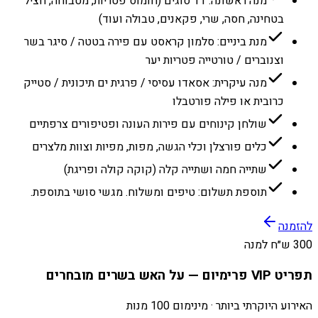
מנה ראשונה: 11 סוגים (חומוס פטריות, מטבוחה, חציל
בטחינה, חסה, שרי, פקאנים, טבולה ועוד)
מנת ביניים: סלמון קראסט עם פירה בטטה / סיגר בשר
וצנוברים / טורטייה פטריות יער
מנה עיקרית: אסאדו עסיסי / פרגית ים תיכונית / סטייק
כרובית או פילה פורטבלו
שולחן קינוחים עם פירות העונה ופטיפורים צרפתיים
כלים פורצלן וכלי הגשה, מפות, מפיות וצוות מלצרים
שתייה חמה ושתייה קלה (קוקה קולה ופריגת)
תוספת תשלום: טיפים ומשלוח. מגשי סושי בתוספת.
להזמנה
300 ש״ח למנה
תפריט VIP פרימיום — על האש בשרים מובחרים
האירוע היוקרתי ביותר · מינימום 100 מנות