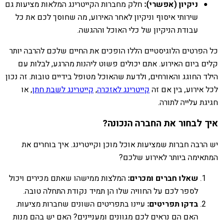
ניקיון (אפשרי):
חלק מחברות הקייטרינג המלאות מציעות גם
שירותי איסוף וניקיון לאחר האירוע, מה שחוסך לכם את כל
עבודת הניקיון של כלי האוכל וההגשה.
כל הפרטים הלוגיסטיים הללו הופכים את החיים שלכם להרבה יותר
קלים ביום האירוע. אתם יכולים פשוט ליהנות מהרגע, לבלות עם
הילד החוגג והאורחים, ולדעת שהאוכל מטופל בידיים טובות. זה נכון
לכל אירוע, בין אם זה
קייטרינג לאזכרה
,
קייטרינג לשבת חתן
, או
חגיגת עלייה לתורה.
איך לבחור את החברה הנכונה?
יש הרבה חברות שמציעות אוכל מוכן וקייטרינג. איך בוחרים את
המתאימה ביותר לאירוע שלכם?
שאלו חברים ומכרים:
המלצות ממישהו שאתם מכירים ויכול
לספר לכם על החוויה שלו הן תמיד נקודת התחלה טובה.
בדקו תפריטים:
עיינו בתפריטים השונים שחברות מציעות.
האם הם נראים לכם מגוונים ומעניינים? האם יש בהם מנות