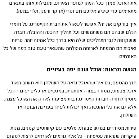
את האוכל סמוך ככל הניתן למועד האירוע, ומובילות אותו בתנאים
מתאימים כדי שיגיע אליכם חם וטרי (או קר ורענן, תלוי במנה).
איך בודקים את זה? אפשר לשאול את חברת הקייטרינג על חומרי
הגלם שבהם הם משתמשים ועל תהליך ההכנה וההובלה. חברה
ששקופה לגבי התהליכים שלה היא בדרך כלל אמינה יותר. טריות
ואיכות הם המפתח לארוחה מוצלחת שתשאיר טעם טוב בפה של כל
האורחים.
הגשה ונראות: אוכל שגם יפה בעיניים
חוץ מהטעם, גם איך שהאוכל נראה על השולחן הוא חשוב מאוד.
אוכל צבעוני, מסודר בצורה אסתטית, במגשים או כלים יפים - הכל
מוסיף לחוויה. חברות קייטרינג רבות מציעות לא רק את האוכל עצמו,
אלא גם את כלי ההגשה, ואף יכולות לעזור בעריכת הבופה או
השולחן.
פירות מסודרים במגש צבעוני, סלטים עם קישוטים קטנים, מנות
עיקריות שנראות עסיסיות - כל אלה גורמים לאורחים לרצות לטעום