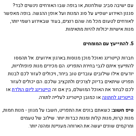
עם ישיבה סביב שולחנות, או בופה שבו האורחים ניגשים לבד?
סגנון האירוע ישפיע על סוג המנות ועל אופן ההגשה. בופה מאפשר
לאורחים לטעום מכל מה שהם רוצים, בעוד שבאירוע רשמי יותר,
מנות אישיות יכולות להיות מתאימות.
5. להתייעץ עם המומחים
חברות קייטרינג ואוכל מוכן מנוסות בארגון אירועים. אל תהססו
להתייעץ איתם לגבי בחירת התפריט. הם מכירים מנות פופולריות,
יודעים אילו שילובים עובדים טוב ביחד, ויכולים לעזור לכם לבנות
תפריט שיתאים בדיוק לצרכים ולתקציב שלכם. הם יכולים לעזור
לכם לבחור את האוכל המושלם, בין אם זה
קייטרינג ליום הולדת
או
קייטרינג לחתונה
או כמובן קייטרינג לעלייה לתורה.
טיפ חשוב:
כשאתם בונים את התפריט, חשבו על מגוון - מנות חמות,
מנות קרות, מנות קלות ומנות כבדות יותר. שילוב של טעמים
ומרקמים שונים יעשה את הארוחה מעניינת ומהנה יותר.