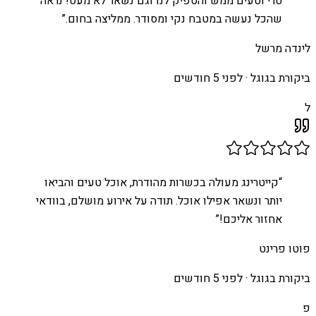
טרי וטעים ממש והספיק לנו וגם נשאר לא מעט! נראה
שהכל נעשה במטבח נקי ומסודר. ממליצה בחום.
”
לינדה מרשל
ביקורת בגוגל ·
לפני 5 חודשים
ל
“
קייטרינג מעולה בכשרות מהודרת, אוכל טעים והביאו
יותר ונשאר אפילו אוכל. תודה על אירוע מושלם, בוודאי
אחזור אליכם!
”
פוטו פרינט
ביקורת בגוגל ·
לפני 5 חודשים
פ