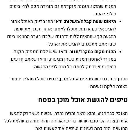
המנות שתרצו. הזמנה מוקדמת גם מורידה מכם לחץ בימים
שלפני החג.
תיאום שעת קבלה/משלוח:
ודאו מתי בדיוק האוכל אמור
להגיע אליכם או מתי תוכלו לאסוף אותו. תכננו את שעת
ההגעה כך שתתאים ללוח הזמנים שלכם בערב החג או ביום
שבו אתם מתכננים להגיש את האוכל.
הכנת מקום במקרר/תנור:
ודאו שיש לכם מספיק מקום
במקרר לאחסון המנות כשהן מגיעות, וודאו שאתם יודעים
כיצד ומתי בדיוק לחמם כל מנה לפני ההגשה.
תכנון נכון, גם כשמזמינים אוכל מוכן, יבטיח שכל התהליך יעבור
בצורה חלקה ונעימה.
טיפים להגשת אוכל מוכן בפסח
האוכל כבר הגיע, והוא נראה ומריח נהדר. עכשיו נשאר רק להגיש
אותו בצורה הכי טובה שיש, כדי שהארוחה תהיה חוויה מושלמת לכל
החושים. הנה כמה רעיונות וטיפים איך לעשות זאת: