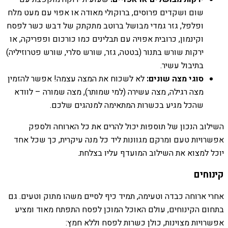
שום ושקדים פרוסים, ברוקולי מאודה או אפוי עם מעט מלח
ופלפל, גזר גמדי מבושל ברוטב מתקתק של דבש כשר לפסח
וקינמון, כרובית אפויה עם תבלינים כמו כורכום ופפריקה, או
ירקות שורש בתנור (בטטה, גזר, שורש סלרי, שורש פטרוזיליה)
בתיבול עשיר.
סוגי מצה שונים:
לא לשכוח את המצה עצמה! אפשר להזמין
מצה רגילה, מצה עשירה (למי שמותר), מצה שמורה – לוודא
שהכל מגיע בכשרות המתאימה למנהגים שלכם.
השילוב הנכון של תוספות יכול להרים את כל הארוחה ולספק
אפשרויות טעם ומרקם מגוונות ליד כל מנה עיקרית, כך שכל אחד
יוכל למצוא את השילוב המועדף עליו בצלחת.
קינוחים
אחרי ארוחה כבדה וטעימה, תמיד כיף לסיים משהו מתוק וטעים. גם
בתחום הקינוחים, עולם האוכל המוכן לפסח התפתח מאוד ומציע
אפשרויות מצוינות, כולן כשרות לפסח וללא חמץ: