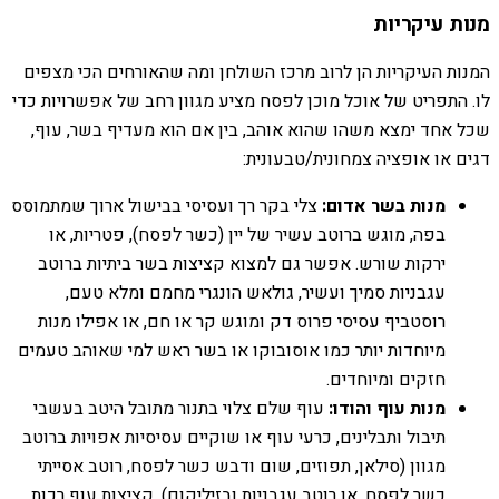
מנות עיקריות
המנות העיקריות הן לרוב מרכז השולחן ומה שהאורחים הכי מצפים
לו. התפריט של אוכל מוכן לפסח מציע מגוון רחב של אפשרויות כדי
שכל אחד ימצא משהו שהוא אוהב, בין אם הוא מעדיף בשר, עוף,
דגים או אופציה צמחונית/טבעונית:
מנות בשר אדום:
צלי בקר רך ועסיסי בבישול ארוך שמתמוסס
בפה, מוגש ברוטב עשיר של יין (כשר לפסח), פטריות, או
ירקות שורש. אפשר גם למצוא קציצות בשר ביתיות ברוטב
עגבניות סמיך ועשיר, גולאש הונגרי מחמם ומלא טעם,
רוסטביף עסיסי פרוס דק ומוגש קר או חם, או אפילו מנות
מיוחדות יותר כמו אוסובוקו או בשר ראש למי שאוהב טעמים
חזקים ומיוחדים.
מנות עוף והודו:
עוף שלם צלוי בתנור מתובל היטב בעשבי
תיבול ותבלינים, כרעי עוף או שוקיים עסיסיות אפויות ברוטב
מגוון (סילאן, תפוזים, שום ודבש כשר לפסח, רוטב אסייתי
כשר לפסח, או רוטב עגבניות ובזיליקום), קציצות עוף רכות