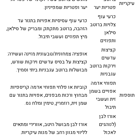
עיקריות
פטריות יער
יער ופטריות שמפיניון.
כרעי עוף
כרעי עוף עסיסיות אפויות בתנור עד
צלויות ברוטב
הזהבה, ברוטב מתקתק ומבריק של סילאן,
סילאן
מיץ תפוזים ועשבי תיבול.
ותפוזים
קציצות
אופציה צמחונית/טבעונית מזינה ועשירה:
עדשים
קציצות על בסיס עדשים וירקות שורש,
וירקות ברוטב
מבושלות ברוטב עגבניות ביתי וסמיך.
עגבניות
תפוחי אדמה
קוביות או פלחי תפוחי אדמה קריספיות
אפויים בשמן
תוספות
מבחוץ ורכות מבפנים, אפויות בתנור עם
זית ועשבי
שמן זית, רוזמרין, טימין ומלח גס.
תיבול
אורז לבן
(לנוהגים
אורז לבן מבושל היטב, אוורירי ומתאים
לאכול
לליווי מגוון רחב של מנות עיקריות.