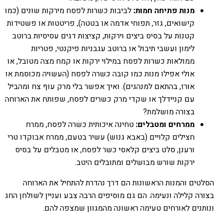
מנות פתיחה חמות:
לביבות כשרות לפסח מירקות שונים (כמו
קישואים, גזר, תפוחי אדמה או בטטה), פריטטות או פשטידות
קטנות על בסיס ביצים וירקות, קציצות דגים עסיסיות ברוטב
לימון ועשבי תיבול או ברוטב עגבניות פיקנטי, פטריות
ממולאות כשרות לפסח במילוי ירקות או קמח מצה מטובל, או
אולי אפילו מנות כמו קובה כשרה לפסח (העשויה מכוסמת או
אורז, בהתאם למנהגים). ואיך אפשר בלי מרק עוף צח ומהביל
עם קניידלך או שקדי מרק כשרים לפסח, שפותח את הארוחה
בצורה מושלמת?
ממרחים ומטבלים:
טחינה איכותית כשרה לפסח, ממרח
חצילים קלויים (באבא גנוש) עשיר בטעם, ממרח אבוקדו טרי
ורענן, סלט ביצים קלאסי כשר לפסח, או מטבלים על בסיס
ירקות שורש מבושלים ומתובלים היטב.
הסלטים והמנות הראשונות הם דרך נהדרת להתחיל את הארוחה
בצורה קלילה ונעימה. הם גם מוסיפים הרבה צבע ועניין לשולחן החג
ונותנים לאורחים טעימה ראשונה מהמגוון שמצפה להם.