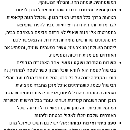
המשפחתית, שמחת החג, והבילוי המשותף.
מגוון עשיר ומיוחד:
חברות שמכינות אוכל מוכן לפסח
מציעות בדרך כלל תפריט מאוד מגוון, שכולל מנות קלאסיות
לצד מנות יותר מיוחדות ויצירתיות. סביר להניח שתמצאו
בתפריטים אלו מנות שאולי לא הייתם מכינים בעצמכם בבית,
או מתכונים שדורשים מומחיות מיוחדת. זה מאפשר לכם
ליהנות משולחן חג צבעוני, עשיר בטעמים שונים, ומפתיע את
האורחים עם מנות חדשות ומעניינות.
כשרות מהודרת ושקט נפשי:
אחד האתגרים הגדולים
בבישול לפסח הוא לוודא שכל המזון כשר לפסח למהדרין. זה
דורש הקפדה יתרה על כל פרט, החל מחומרי הגלם ועד תהליך
הבישול עצמו. כשמזמינים אוכל מוכן מחברה מקצועית
ואמינה המתמחה באוכל לפסח, אפשר להיות בטוחים שהמזון
מוכן תחת השגחה קפדנית ושהוא עומד בכל דרישות הכשרות
המחמירות ביותר. זה נותן שקט נפשי גדול וידיעה שכל
האורחים שלכם יוכלו לאכול בבטחה וליהנות.
טעם ביתי ואיכות גבוהה:
אולי יש לכם חשש שאוכל מוכן