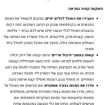
השקעה קטנה במראה:
העבירו את האוכל לכלים יפים:
במקום להשאיר את המנות
במגשים או בקופסאות שבהן הן הגיעו, השקיעו כמה דקות
בהעברת האוכל לכלי הגשה יפים שיש לכם בבית – צלחות
הגשה, קערות מרק, פיירקסים. זה מיד משדרג את המראה של
השולחן והארוחה כולה, והופך את האוכל המוכן לאוכל ביתי
וחגיגי.
קשטו בעשבי תיבול טריים:
נגיעה קטנה של ירוק יכולה
לעשות פלאים למראה המנה. פזרו מעט פטרוזיליה קצוצה
מעל המרק או הקציצות, הוסיפו עלי כוסברה למנות עם רוטב
מזרחי, או הניחו ענף קטן של רוזמרין ליד תפוחי האדמה
האפויים. זה מוסיף צבע, רעננות ואפילו קצת ארומה טובה.
סדרו את המנות בצורה אסתטית:
אם מגישים את האוכל על
בופה, סדרו את המנות בצורה מסודרת ומזמינה, מהסלטים
והמנות הראשונות ועד המנות העיקריות והתוספות. אם
מגישים לשולחן, הניחו את כלי ההגשה במקומות שיהיו