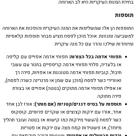
בחירת המנות העיקריות היא לב הארוחה.
תוספות
התוספות הן אלו שמשלימות את המנה העיקרית והופכות את הארוחה
למשביעה ומגוונת. אוכל מוכן לפסח מציע מבחר תוספות קלאסיות
ומיוחדות שילכו נהדר עם כל מנה עיקרית:
תפוחי אדמה בכל הצורות:
תפוחי אדמה אפויים עם קליפה
או בלעדיה, פלחי תפוחי אדמה קריספיים בתנור עם עשבי
תיבול, קוביות תפוחי אדמה מטוגנות או אפויות, פירה רך
ואוורירי כשר לפסח (מוכן עם שמן או מרגרינה כשרה לפסח),
או אפילו תפוחי אדמה מתוקים (בטטה) אפויים או בצורת
פירה מתוקה.
תוספות על בסיס דגנים/קטניות (אם מותר):
אורז לבן אחד
אחד, אורז עם ירקות קצוצים או שקדים פרוסים, קוסקוס
כשר לפסח (העשוי מירקות כמו קישוא או בטטה ועובר תהליך
מיוחד), או פשטידות קמח מצה עם ירקות או פטריות.
ירקות מבושלים או אפויים:
שעועית ירוקה מוקפצת עם