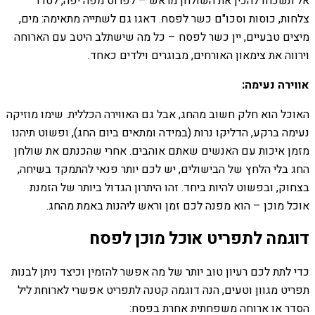
אל תשכחו להכין את השולחן מראש – לפרוס מפה יפה, לסדר
צלחות, כוסות וסכו"ם כשר לפסח. דאגו גם לשתייה מתאימה: מים,
מיצים טבעיים, יין כשר לפסח – כל מה שישתלב היטב עם הארוחה
וירווה את צימאון האורחים, מבוגרים וילדים כאחד.
אווירה נעימה:
האוכל הוא חלק חשוב מהחג, אבל גם האווירה הכללית. שימו מוזיקה
נעימה ברקע, הדליקו נרות (במידה ומתאים ביום החג), ופשוט תיהנו
מזמן איכות עם האנשים שאתם אוהבים. אחרי שהכנתם את שולחן
החג בלי הלחץ של הבישולים, יש לכם יותר פנאי להתמקד בשיחה,
בצחוק, ובפשוט להיות ביחד. זהו היתרון הגדול ביותר של הזמנת
אוכל מוכן – הוא מפנה לכם זמן וראש ליהנות באמת מהחג.
דוגמה לתפריט אוכל מוכן לפסח
כדי לתת לכם רעיון טוב יותר של מה אפשר להזמין וכיצד ניתן לבנות
תפריט מגוון וטעים, הנה דוגמה קטנה לתפריט אפשרי לארוחת ליל
הסדר או ארוחה משפחתית אחרת בפסח: