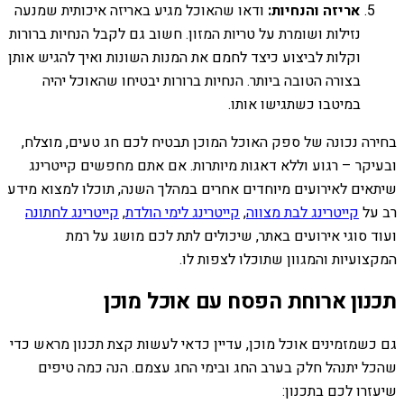
אריזה והנחיות:
ודאו שהאוכל מגיע באריזה איכותית שמנעה
נזילות ושומרת על טריות המזון. חשוב גם לקבל הנחיות ברורות
וקלות לביצוע כיצד לחמם את המנות השונות ואיך להגיש אותן
בצורה הטובה ביותר. הנחיות ברורות יבטיחו שהאוכל יהיה
במיטבו כשתגישו אותו.
בחירה נכונה של ספק האוכל המוכן תבטיח לכם חג טעים, מוצלח,
ובעיקר – רגוע וללא דאגות מיותרות. אם אתם מחפשים קייטרינג
שיתאים לאירועים מיוחדים אחרים במהלך השנה, תוכלו למצוא מידע
רב על
קייטרינג לבת מצווה
,
קייטרינג לימי הולדת
,
קייטרינג לחתונה
ועוד סוגי אירועים באתר, שיכולים לתת לכם מושג על רמת
המקצועיות והמגוון שתוכלו לצפות לו.
תכנון ארוחת הפסח עם אוכל מוכן
גם כשמזמינים אוכל מוכן, עדיין כדאי לעשות קצת תכנון מראש כדי
שהכל יתנהל חלק בערב החג ובימי החג עצמם. הנה כמה טיפים
שיעזרו לכם בתכנון: