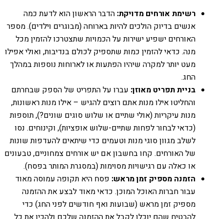
רשימת אורחים מדויקת:
הדבר הראשון הוא לדעת כמה
אנשים בדיוק הולכים להיות בארוחה (מבוגרים וילדים). מספר
האורחים ישפיע ישירות על הכמויות שתצטרכו להזמין מכל
מנה. כדאי להזמין כמות שתספיק לכולם בנדיבות, ואולי אפילו
מעט יותר למקרה שיהיו הפתעות או לארוחות נוספות במהלך
החג.
בניית תפריט מאוזן:
עברו על התפריט של הספק שבחרתם
והחליטו אילו מנות אתם רוצים להגיש – אילו מנות ראשונות,
מנות עיקריות (אולי שתיים או שלוש סוגים שונים?), תוספות
(כדאי לבחור לפחות שתיים-שלוש אופציות), וקינוחים. נסו
לשלב מגוון סוגי מנות וטעמים כדי שיתאים להעדפות שונות
של האורחים. קחו בחשבון אם יש אורחים צמחוניים, טבעונים
או כאלה עם רגישויות מסוימות (במסגרת המותר בפסח).
הזמנה מספיק זמן מראש:
פסח היא תקופה עמוסה מאוד
עבור חברות האוכל המוכן. כדאי מאוד לבצע את ההזמנה
מספיק זמן מראש (שבועות ואף חודשים לפני החג) כדי
להבטיח שהם יוכלו לקבל את ההזמנה שלכם ולהכין את כל