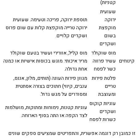
קטניות)
שעועית
ירוקה
תוספת ירוקה, פריכה וטעימה. שעועית
מוקפצת
ירוקה טרייה מוקפצת קלות עם שום פרוס
בשום
ושקדים קלויים.
ושקדים
מוס שוקולד
מוס קליל, אוורירי ועשיר בטעם שוקולד
קינוחים
עשיר פרווה
מריר איכותי. מוגש בכוסות אישיות או כמנה
כשר לפסח
אחת גדולה.
פלטת פירות
מגוון פירות העונה (תותים, מלון, אננס,
טריים
ענבים, קיווי) חתוכים בצורה אסתטית
ומעוצבת
ומסודרים על מגש גדול.
עוגיות קוקוס
עוגיות קטנות, נימוחות ומתוקות, מושלמות
ושקדים
לצד הקפה או התה בסוף הארוחה.
כשרות לפסח
זו כמובן רק דוגמה אפשרית, והתפריטים שמציעים ספקים שונים