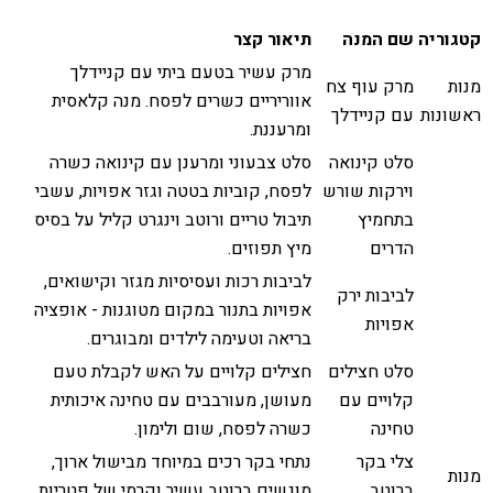
קטגוריה
שם המנה
תיאור קצר
מרק עשיר בטעם ביתי עם קניידלך
מנות
מרק עוף צח
אווריריים כשרים לפסח. מנה קלאסית
ראשונות
עם קניידלך
ומרעננת.
סלט קינואה
סלט צבעוני ומרענן עם קינואה כשרה
וירקות שורש
לפסח, קוביות בטטה וגזר אפויות, עשבי
בתחמיץ
תיבול טריים ורוטב וינגרט קליל על בסיס
הדרים
מיץ תפוזים.
לביבות רכות ועסיסיות מגזר וקישואים,
לביבות ירק
אפויות בתנור במקום מטוגנות - אופציה
אפויות
בריאה וטעימה לילדים ומבוגרים.
סלט חצילים
חצילים קלויים על האש לקבלת טעם
קלויים עם
מעושן, מעורבבים עם טחינה איכותית
טחינה
כשרה לפסח, שום ולימון.
צלי בקר
נתחי בקר רכים במיוחד מבישול ארוך,
מנות
ברוטב
מוגשים ברוטב עשיר וקרמי של פטריות