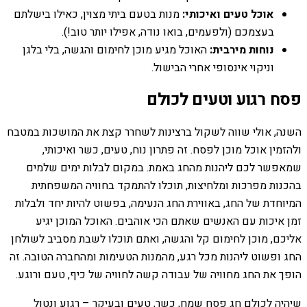
אוכל טעים ואיכותי:
מנות בטעם ביתי מצוין, כאילו בישלתם
בעצמכם (ולפעמים, בואו נודה, אפילו יותר טוב!).
נוחות מירבית:
האוכל מגיע מוכן לחימום והגשה, בלי בלגן
וניקוי אינסופי אחרי הבישול.
פסח רגוע וטעים לכולם
השנה, אולי שווה לשקול ברצינות לשחרר קצת את המושכות במטבח
ולהזמין אוכל מוכן לפסח. זה פתרון נוח, טעים, כשר ואיכותי,
שמאפשר לכם ליהנות מהחג באמת. במקום לבלות ימים שלמים
בהכנות מפרכות ומלחיצות, תוכלו להתמקד בחוויה המשפחתית
המיוחדת של החג, באווירת החג הנעימה, בפשוט להיות יחד ולבלות
זמן איכות עם האנשים שאתם הכי אוהבים. האוכל המוכן יגיע
אליכם, מוכן לחימום קל והגשה, ואתם תוכלו לשבת מסביב לשולחן
החג ופשוט ליהנות מכל רגע, מהמנות הטעימות ומהחברה הטובה. זה
הופך את החג מחוויה של עבודה קשה לחוויה של כיף, טעם ורוגע.
שיהיה לכולם חג פסח שמח, כשר, טעים ובעיקר – רגוע ונטול