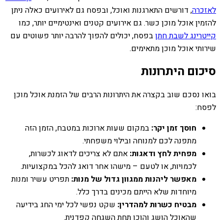
לאזכרה
, דורשים התארגנות ואוכל, ובפסח גם לאירועים כאלה ניתן
להזמין אוכל מוכן כשר. גם אירועים קטנים ואינטימיים יותר, כמו
קייטרינג לשבת חתן
בפסח, יכולים להפוך להרבה יותר פשוטים עם
שירותי אוכל מוכן מתאימים.
סיכום היתרונות
בואו נסכם שוב בקצרה את היתרונות הרבים של הזמנת אוכל מוכן
לפסח:
חוסך זמן יקר:
במקום שעות ארוכות במטבח, הזמן הזה
מתפנה לכם למנוחה ובילוי משפחתי.
מפחית לחץ ודאגות:
אתם לא צריכים לדאוג לכשרות,
לכמויות, או לטעם – מישהו אחר דואג להכל במקצועיות.
מאפשר ליהנות ממגוון גדול של מנות:
תפריט עשיר ומנות
מיוחדות שלא הייתם מכינים בדרך כלל.
מבטיח כשרות למהדרין:
שקט נפשי לכל ימי החג בידיעה
שהאוכל הושג והוכן תחת השגחה קפדנית.