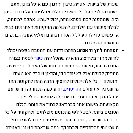
שעות של בישול, אפייה, טיגון וארגון. עם אוכל מוכן, אתם
פשוט מדלגים על כל השלבים הללו או לפחות על רובם. הזמן
הזה, שמתפנה לכם בפתאומיות, יכול לשמש אתכם למנוחה,
לבילוי איכותי עם הילדים, להשלמת הניקיונות האחרונים בבית,
או פשוט כדי להגיע לליל הסדר רגועים ומלאי אנרגיה במקום
מותשים מהמטבח.
הפחתת לחץ ודאגות:
ההתמודדות עם המטבח בפסח יכולה
להיות מאוד מלחיצה. הדאגה שהכל יהיה
כשר
לפסח בצורה
הטובה ביותר, חישוב הכמויות הנכונות של האוכל כדי שיהיה
מספיק לכולם אבל לא יותר מדי, והרצון שהכל יצא טעים
ומושלם – כל אלה יכולים להוסיף הרבה מתח לתקופת החג.
מי שמכיר את עולם ה
קייטרינג
יודע כמה תכנון זה דורש. עם
אוכל מוכן, אתם מעבירים את כל האחריות הזו לידיים
מקצועיות. מישהו אחר כבר דאג לבחור את חומרי הגלם
הטובים ביותר, לבשל לפי מתכונים מוצלחים, ולהקפיד על כל
פרטי הכשרות הקטנים ביותר. זה מאפשר לכם להוריד נטל
משמעותי מהכתפיים ולהתמקד במה שבאמת חשוב: האווירה