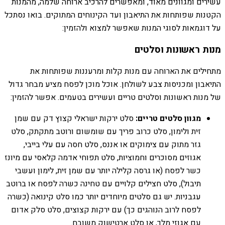
עשירים ומגוונים מאוד, ומאפשרים להרכיב ארוחה שלמה, מהמנות
הקטנות שפותחות את התיאבון ועד הקינוחים המתוקים. בואו נסתכל
על דוגמאות לסוגי המנות שאפשר למצוא ולהזמין:
מנות ראשונות וסלטים
מתחילים את הארוחה עם מנות קלות ומרעננות שפותחות את
התיאבון ומכניסות צבע לשולחן. אוכל מוכן לפסח מציע מבחר גדול
של מנות ראשונות וסלטים טריים ועשירים בטעמים. אפשר להזמין:
מגוון סלטים טריים:
סלט ירקות ישראלי קצוץ דק עם שמן
זית ולימון, סלט כרוב פריך עם שומשום ורוטב מתקתק, סלט
גזר מתוק עם צימוקים או אננס, סלט חסה עם עלי בייבי,
אגוזים מסוכרים וחמוציות, סלט תפוחי אדמה קלאסי עם מיונז
כשר לפסח (או גרסה קלילה יותר עם שמן זית, לימון ועשבי
תיבול), סלט חצילים קלויים עם טחינה כשרה לפסח או ברוטב
עגבניות. יש גם סלטים מיוחדים יותר כמו סלט קינואה (כשרה
לפסח לרוב הנוהגים כך) עם ירקות קצוצים, סלט סלק אדום
עם אגוזי מלך, או סלט ארטישוק משובח.