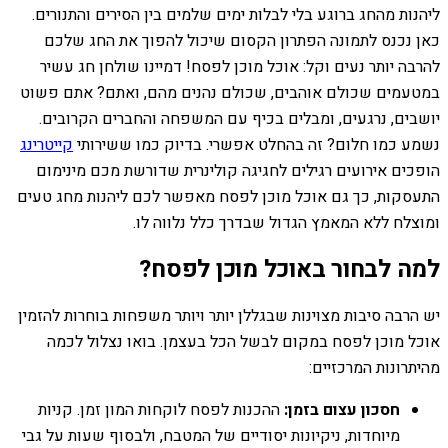
ליהנות מהחג ברוגע בלי לבלות ימים שלמים בין הסירים והתנורים.
כאן נכנס לתמונה הפתרון הקסום שיכול להפוך את החג שלכם
להרבה יותר נעים וקל: אוכל מוכן לפסח! דמיינו שולחן חג עשיר
במטעמים שכולם אוהבים, שכולם נהנים מהם, ואתם? אתם פשוט
יושבים, נרגעים, ומבלים בכיף עם המשפחה והחברים הקרובים.
נשמע כמו חלום? זה בהחלט אפשרי. בדיוק כמו ששירותי
קייטרינג
הופכים אירועים רגילים לחגיגה קולינרית שדורשת מכם מינימום
התעסקות, כך גם אוכל מוכן לפסח מאפשר לכם ליהנות מחג טעים
ומוצלח ללא המאמץ הגדול שבדרך כלל נלווה לו.
למה לבחור באוכל מוכן לפסח?
יש הרבה סיבות מצוינות שבגללן יותר ויותר משפחות בוחרות להזמין
אוכל מוכן לפסח במקום לבשל הכל בעצמן. בואו נצלול לכמה
מהיתרונות המרכזיים:
חסכון עצום בזמן:
ההכנות לפסח לוקחות המון זמן. קניות
מיוחדות, ניקיונות יסודיים של המטבח, ולבסוף שעות על גבי