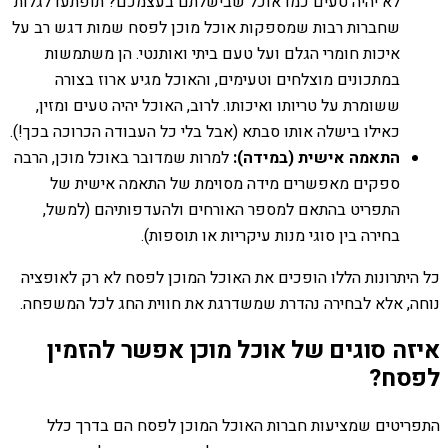
לא יהיה טעים כמו אוכל שבישלתם בעצמכם? תופתעו לגלות
שחברות רבות שמספקות אוכל מוכן לפסח שמות דגש רב על
איכות חומרי הגלם ועל טעם ביתי ואותנטי. הן משתמשות
במתכונים מוצלחים וטעימים, והאוכל מגיע ארוז בצורה
ששומרת על טריותו ואיכותו. לרוב, האוכל יהיה טעים ומזין,
כאילו בישלה אותו סבתא (אבל בלי כל העבודה הכרוכה בכך!).
התאמה אישית (במידה):
למרות שמדובר באוכל מוכן, הרבה
ספקים מאפשרים מידה מסוימת של התאמה אישית של
התפריט בהתאם למספר האורחים ולהעדפותיהם (למשל,
בחירה בין סוגי מנות עיקריות או תוספות).
כל היתרונות הללו הופכים את האוכל המוכן לפסח לא רק לאופציה
נוחה, אלא לבחירה נהדרת שמשדרגת את חווית החג לכל המשפחה.
איזה סוגים של אוכל מוכן אפשר להזמין
לפסח?
התפריטים שמציעות חברות האוכל המוכן לפסח הם בדרך כלל