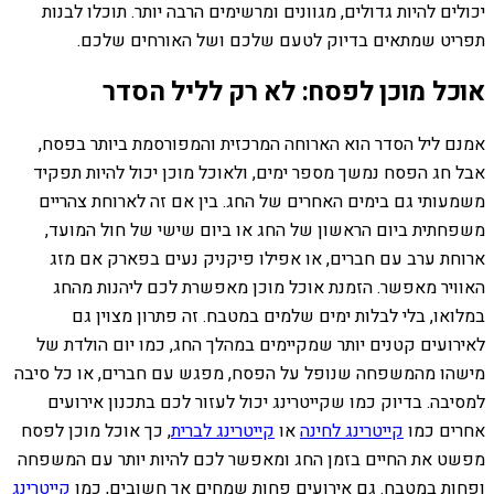
יכולים להיות גדולים, מגוונים ומרשימים הרבה יותר. תוכלו לבנות
תפריט שמתאים בדיוק לטעם שלכם ושל האורחים שלכם.
אוכל מוכן לפסח: לא רק לליל הסדר
אמנם ליל הסדר הוא הארוחה המרכזית והמפורסמת ביותר בפסח,
אבל חג הפסח נמשך מספר ימים, ולאוכל מוכן יכול להיות תפקיד
משמעותי גם בימים האחרים של החג. בין אם זה לארוחת צהריים
משפחתית ביום הראשון של החג או ביום שישי של חול המועד,
ארוחת ערב עם חברים, או אפילו פיקניק נעים בפארק אם מזג
האוויר מאפשר. הזמנת אוכל מוכן מאפשרת לכם ליהנות מהחג
במלואו, בלי לבלות ימים שלמים במטבח. זה פתרון מצוין גם
לאירועים קטנים יותר שמקיימים במהלך החג, כמו יום הולדת של
מישהו מהמשפחה שנופל על הפסח, מפגש עם חברים, או כל סיבה
למסיבה. בדיוק כמו שקייטרינג יכול לעזור לכם בתכנון אירועים
אחרים כמו
קייטרינג לחינה
או
קייטרינג לברית
, כך אוכל מוכן לפסח
מפשט את החיים בזמן החג ומאפשר לכם להיות יותר עם המשפחה
ופחות במטבח. גם אירועים פחות שמחים אך חשובים, כמו
קייטרינג