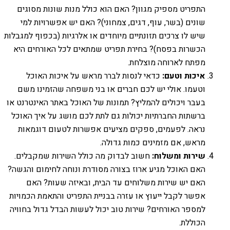
התפריט מספיק מגוון? האם הוא כולל מנות שונות מסוגים
שונים (בשר, עוף, דגים, צמחוני)? האם יש אפשרויות למי
שיש לו צרכים תזונתיים מיוחדים או אלרגיות (בכפוף למגבלות
הכשרות בפסח)? בחירת תפריט שמתאים לכל האורחים היא
מפתח לארוחה מוצלחת.
איכות וטעם:
כדאי לנסות לברר מראש על איכות האוכל
וטעמו. אולי יש לכם חברים או בני משפחה שהזמינו משם
בעבר ויכולים להמליץ? תמונות של האוכל באתר האינטרנט או
ברשתות החברתיות יכולות גם לתת לכם מושג על איך האוכל
נראה. לפעמים, ספקים מציעים אפשרות לטעום דוגמאות
מראש, אם מזמינים כמות גדולה.
שירות ומשלוח:
חשוב לבדוק מה כולל השירות שמקבלים.
האם האוכל מגיע ארוז בצורה מסודרת ונוחה לחימום והגשה?
האם יש שירות משלוחים עד הבית, ובאיזה שעות? האם
אפשר לקבל ייעוץ או עזרה בבניית התפריט והתאמת הכמויות
למספר האורחים? שירות טוב יכול לעשות הבדל גדול בחוויה
הכוללת.