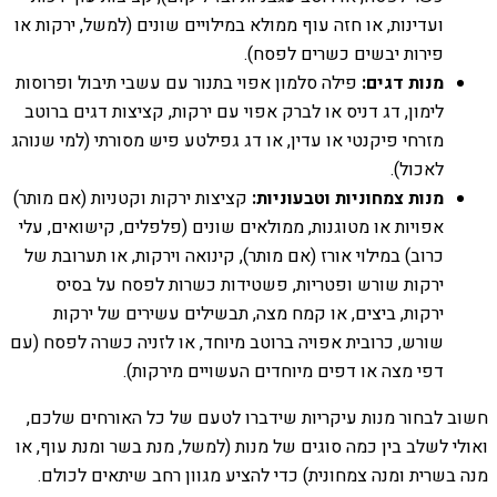
ועדינות, או חזה עוף ממולא במילויים שונים (למשל, ירקות או
פירות יבשים כשרים לפסח).
מנות דגים:
פילה סלמון אפוי בתנור עם עשבי תיבול ופרוסות
לימון, דג דניס או לברק אפוי עם ירקות, קציצות דגים ברוטב
מזרחי פיקנטי או עדין, או דג גפילטע פיש מסורתי (למי שנוהג
לאכול).
מנות צמחוניות וטבעוניות:
קציצות ירקות וקטניות (אם מותר)
אפויות או מטוגנות, ממולאים שונים (פלפלים, קישואים, עלי
כרוב) במילוי אורז (אם מותר), קינואה וירקות, או תערובת של
ירקות שורש ופטריות, פשטידות כשרות לפסח על בסיס
ירקות, ביצים, או קמח מצה, תבשילים עשירים של ירקות
שורש, כרובית אפויה ברוטב מיוחד, או לזניה כשרה לפסח (עם
דפי מצה או דפים מיוחדים העשויים מירקות).
חשוב לבחור מנות עיקריות שידברו לטעם של כל האורחים שלכם,
ואולי לשלב בין כמה סוגים של מנות (למשל, מנת בשר ומנת עוף, או
מנה בשרית ומנה צמחונית) כדי להציע מגוון רחב שיתאים לכולם.