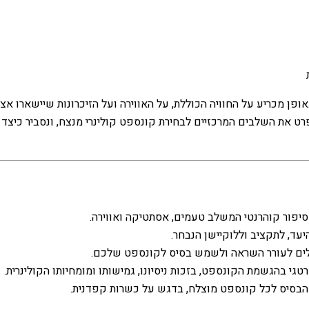
אופן מכריע על החוויה הכוללת, על האווירה ועל הזיכרונות שיישארו א
ט את השלבים המרכזיים לבחירת קונספט קולינרי מנצח, ונסביר כיצד ק
סיפור קוהרנטי המשלב טעמים, אסתטיקה ואווירה.
עד, לתקציב וללוקיישן הנבחר.
כולים לעורר השראה ולשמש בסיס לקונספט שלכם.
גי בהגשמת הקונספט, בזכות ניסיונו, גמישותו ומומחיותו הקולינרית.
 הבסיס לכל קונספט מוצלח, בדגש על כשרות קפדנית.