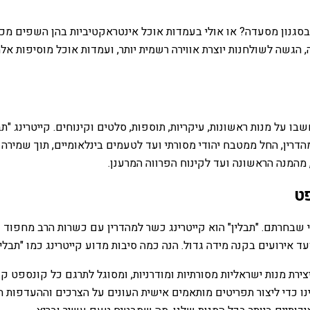
גנון מסעדה? או אולי בעמדות אוכל אינטראקטיביות בהן השפים מכינ
, הגשה לשולחנות יוצרת אווירה רשמית יותר, ועמדות אוכל מוסיפות אלמ
ו על מנות ראשונות, עיקריות, תוספות, סלטים וקינוחים. קייטרינג "ת
מהדרין, החל ממטבח יהודי מסורתי ועד לטעמים בינלאומיים, תוך שמירה
המנה הראשונה ועד לקינוח הפרווה המרענן.
פט
י שבחרתם. "תבלין" הוא קייטרינג כשר למהדרין עם כשרות הרב מחפוד 
 ועד אירועים בקנה מידה גדול. הנה כמה סיבות מדוע קייטרינג כמו "ת
ירת מנות ישראליות מסורתיות ומודרניות, ומסוגל לתרגם כל קונספט קו
ו כדי ליצור תפריטים מותאמים אישית העונים על הצרכים וההעדפות ה