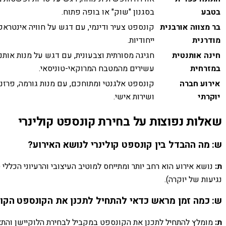
בטבע
בסגנון "שוק" או בופה פתוח.
בר מצווה אורבנית
קונספט צעיר ודינמי, עם דגש על חוויה אינטראק
מודרנית
ייחודיות.
חינה אותנטית
חגיגה מסורתית וצבעונית, עם דגש על מנות אותנ
במזרחית
עשירים מהמטבח המרוקאי-טוניסאי.
אירוע חברה
קונספט אלגנטי ומתוחכם, עם מנות גורמה, פרז
יוקרתי
ושירות אישי.
שאלות נפוצות על בחירת קונספט קולינרי
ש: מה ההבדל בין קונספט קולינרי לנושא האירוע?
ת:
נושא אירוע הוא רחב יותר ומתייחס למוטיב העיצובי והרעיוני הכלל
נגיעות של יוקרה).
ש: כמה זמן מראש כדאי להתחיל לתכנן את הקונספט הקול
ת: