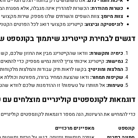
איכות חומרי גלם:
אנו משתמשים רק בחומרי הגלם הטריים והאיכ
כשרות מהודרת:
הכשרות למהדרין אינה מגבלה, אלא מסגרת המבט
צוות מיומן:
צוות השפים והשרתים שלנו מספק שירות מקצועי וא
לוגיסטיקה וביצוע:
קייטרינג מקצועי דואג לכל הפרטים הקטנים 
דגשים לבחירת קייטרינג שיתמוך בקונספט 
כימיה ותקשורת:
וודאו שהקייטרינג מבין את החזון שלכם, קש
גמישות:
קייטרינג איכותי צריך להיות גמיש מספיק כדי להתאים 
המלצות ומוניטין:
בקשו לראות תיק עבודות והמלצות מלקוחות קו
שקיפות תמחור:
ודאו שהצעת המחיר ברורה, מפורטת וכוללת את
טעימות:
אל תוותרו על טעימות! זו ההזדמנות שלכם לוודא שה
דוגמאות לקונספטים קולינריים מוצלחים עם ק
כדי להמחיש את הרעיונות, הנה מספר דוגמאות לקונספטים קולינריים ש
קונספט
מאפיינים מרכזיים
חתונה כפרית
אווירה חופשית ונינוחה, דגש על טריות ופשטות 