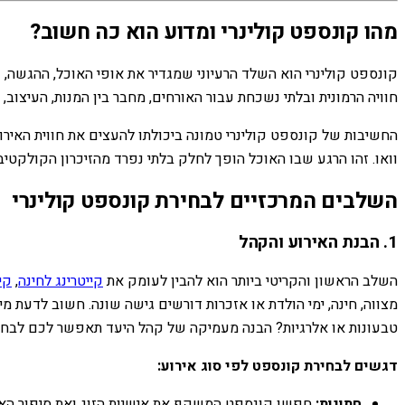
מהו קונספט קולינרי ומדוע הוא כה חשוב?
קונספט קולינרי הוא השלד הרעיוני שמגדיר את אופי האוכל, ההגשה, וא
חוויה הרמונית ובלתי נשכחת עבור האורחים, מחבר בין המנות, העיצוב
החשיבות של קונספט קולינרי טמונה ביכולתו להעצים את חווית האיר
וואו. זהו הרגע שבו האוכל הופך לחלק בלתי נפרד מהזיכרון הקולקטיב
השלבים המרכזיים לבחירת קונספט קולינרי
1. הבנת האירוע והקהל
השלב הראשון והקריטי ביותר הוא להבין לעומק את
קייטרינג לחינה
,
קי
מצווה, חינה, ימי הולדת או אזכרות דורשים גישה שונה. חשוב לדעת מ
טבעונות או אלרגיות? הבנה מעמיקה של קהל היעד תאפשר לכם לבחו
דגשים לבחירת קונספט לפי סוג אירוע:
חתונות:
חפשו קונספט המשקף את אישיות הזוג ואת סיפור האהב