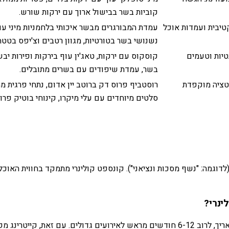
קוביות בשר בבישול ארוך עם ירקות שורש.
טיבית ועמדות אוכל
עמדת המבורגרים מבשר איכותי בלחמניות מיני עם 
נשנושי בשר בטורטיות, מגוון רטבים וצ'יפס בטטה
טיות וטעמים
קוסקוס עם ירקות, טאג'ין עוף בירקות ופירות יב
בשר, עמדת שיפודים עם בשרים מתובלים.
נטציה מוקפדת
רוסטביף פרוס דק ברוטב יין אדום, נתחי פרגית ממו
סלטים מיוחדים עם עלי מיקרו, קינוחי בוטיק פרוו
י (לדוגמה: "נשף מסכות ונציאני"). קונספט קולינרי מתמקד בחווית הא
ינרי?
מומלץ להתחיל לתכנן את הקונספט במקביל לבחירת הלוקיישן והתאריך, לרוב 6-12 חודשים מרא