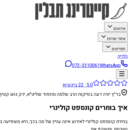
אירועים
איזורי שירות
תפריטים
גלריה
072-3310061
WhatsApp
5.0
·
22
ביקורות
בד״ץ יורה דעה בפיקוח הרב שלמה מחפוד שליט״א, ירק גוש קטיף
איך בוחרים קונספט קולינרי
בחירת קונספט קולינרי לאירוע אינה עניין של מה בכך; היא משפיעה ב
נשכחת, ומשקף את