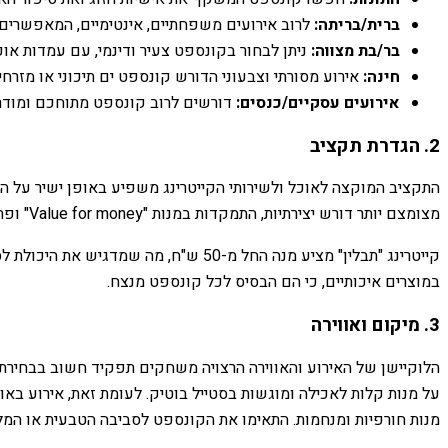
ברית/בריתה:
לרוב אירועים משפחתיים, אינטימיים, המאפשרים קו
בר/בת מצווה:
ניתן לבחור בקונספט צעיר ודינמי, עם עמדות או
חינה:
אירוע מסורתי וצבעוני הדורש קונספט ים תיכוני או מזרחי
אירועים עסקיים/כנסים:
דורשים לרוב קונספט מתוחכם ומודרנ
2. הגדרת תקציב
התקציב המוקצה לאוכל ולשירותי הקייטרינג משפיע באופן ישיר על היק
מצומצם יותר דורש יצירתיות, התמקדות במנות "Value for money" ופתרונות הגשה חסכוניים אך עדיין מרשימים.
קייטרינג "תבלין" מציע מנה החל מ-50 
במוצרים איכותיים, כי הם הבסיס לכל קונספט מנצח.
3. מיקום ואווירה
הלוקיישן של האירוע והאווירה הרצויה משחקים תפקיד חשוב בבחירת 
על מנות קלות לאכילה ומוגשות בסטייל בוטיק. לעומת זאת, אירוע באו
מנות חורפיות ומנחמות. התאימו את הקונספט לסביבה הטבעית או המל