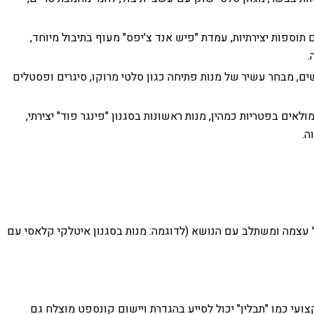
תוספות יצירתיות, עמדת "פיש אנד צ'יפס" מעוף בתיבול מיוחד,
.
שים, מבחר עשיר של מנות פתיחה כגון סלטי מרוקו, סיגרים ופסטלים
לאים בפטריות כמהין, מנות ראשונות בסגנון "פינגר פוד" יצירתי,
ה.
וכל עצמה ומשתלב עם הנושא (לדוגמה: מנות בסגנון איטלקי קלאסי עם
ש לאירועים גדולים. עם זאת, קייטרינג מקצועי כמו "תבלין" יכול לסייע בהגדרת ויישום קונספט מוצלח גם