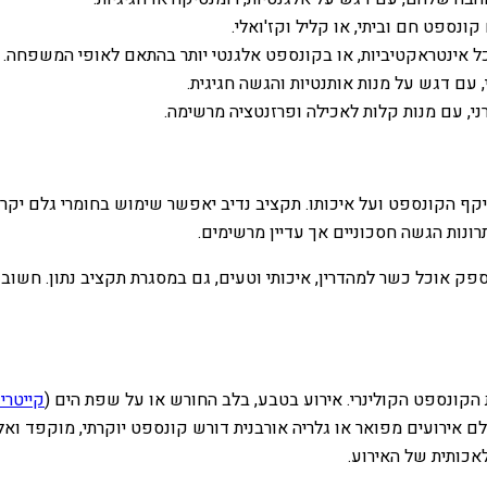
נספט חם וביתי, או קליל וקז'ואלי.
כל אינטראקטיביות, או בקונספט אלגנטי יותר בהתאם לאופי המשפחה.
, עם דגש על מנות אותנטיות והגשה חגיגית.
י, עם מנות קלות לאכילה ופרזנטציה מרשימה.
ף הקונספט ועל איכותו. תקציב נדיב יאפשר שימוש בחומרי גלם יקרים י
ש"ח, מה שמדגיש את היכולת לספק אוכל כשר למהדרין, איכותי וטעים, גם במסגרת תקציב
הקונספט הקולינרי. אירוע בטבע, בלב החורש או על שפת הים (
קייטרי
לם אירועים מפואר או גלריה אורבנית דורש קונספט יוקרתי, מוקפד ואל
אכותית של האירוע.