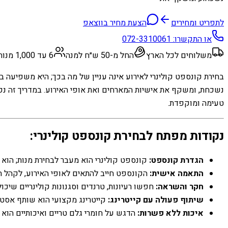
לתפריט ומחירים
הצעת מחיר בווצאפ
או התקשרו:
072-3310061
משלוחים לכל הארץ
החל מ-50 ש״ח למנה
6 עד 1,000 מנות
בחירת קונספט קולינרי לאירוע אינה עניין של מה בכך; היא משפיעה ב
נשכחת, ומשקף את אישיות המארחים ואת אופי האירוע. במדריך זה נפר
טעימה ומוקפדת.
נקודות מפתח לבחירת קונספט קולינרי:
הגדרת קונספט:
קונספט קולינרי הוא מעבר לבחירת מנות; הוא 
התאמה אישית:
הקונספט חייב להתאים לאופי האירוע, לקהל הי
חקר והשראה:
חפשו רעיונות, טרנדים וסגנונות קולינריים שי
שיתוף פעולה עם קייטרינג:
קייטרינג מקצועי הוא שותף אסטרט
איכות ללא פשרות:
הדגש על חומרי גלם טריים ואיכותיים הוא