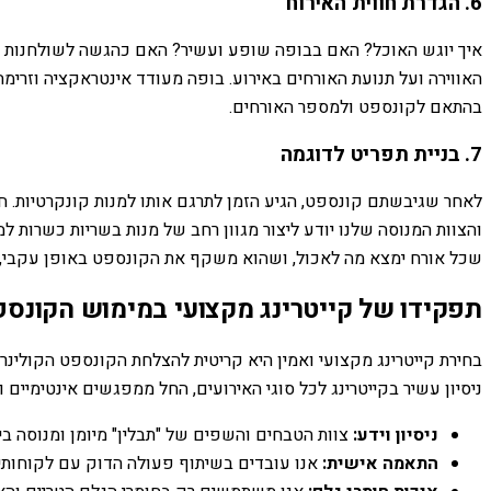
6. הגדרת חווית האירוח
איך יוגש האוכל? האם בבופה שופע ועשיר? האם כהגשה לשולחנות בס
האווירה ועל תנועת האורחים באירוע. בופה מעודד אינטראקציה וזרימה
בהתאם לקונספט ולמספר האורחים.
7. בניית תפריט לדוגמה
לאחר שגיבשתם קונספט, הגיע הזמן לתרגם אותו למנות קונקרטיות. חשב
והצוות המנוסה שלנו יודע ליצור מגוון רחב של מנות בשריות כשרות ל
שכל אורח ימצא מה לאכול, ושהוא משקף את הקונספט באופן עקבי, מ
תפקידו של קייטרינג מקצועי במימוש הקונס
בחירת קייטרינג מקצועי ואמין היא קריטית להצלחת הקונספט הקולינר
ניסיון עשיר בקייטרינג לכל סוגי האירועים, החל ממפגשים אינטימיים
ניסיון וידע:
צוות הטבחים והשפים של "תבלין" מיומן ומנוסה ביצ
התאמה אישית:
אנו עובדים בשיתוף פעולה הדוק עם לקוחותינ