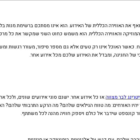
ף את האווירה הכללית של האירוע. הוא אינו מסתכם ברשימת מנות בלבד,
, המוזיקה והאווירה הכללית. הוא משמש כחוט השני שמקשר את כל מרכי
וח. כאשר האוכל אינו רק טעים אלא גם מספר סיפור, מעורר רגשות ו
י של החגיגה, ומבדל את האירוע שלכם מכל אירוע אחר.
יטרינג לבר מצווה
או כל אירוע אחר. ישנם סוגי אירועים שונים, ולכל אח
י יהיו האורחים: מה טווח הגילאים שלהם? מה הרקע התרבותי שלהם? האם
ר קונספט שידבר אל כולם ויספק חוויה מהנה לכל משתתף.
ה שלהם, עם דגש על אלגנטיות, רומנטיקה או חגיגיות.