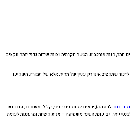
ותר, מנות מורכבות, הגשה יוקרתית וצוות שירות גדול יותר. תקציב
 נתון. חשוב לזכור שתקציב אינו רק עניין של מחיר, אלא של תמורה. השקיעו
נג בדרום
, לדוגמה), יתאים לקונספט כפרי, קליל ומשוחרר, עם דגש
גנטי יותר. גם עונת השנה משפיעה – מנות קיציות ומרעננות לעומת