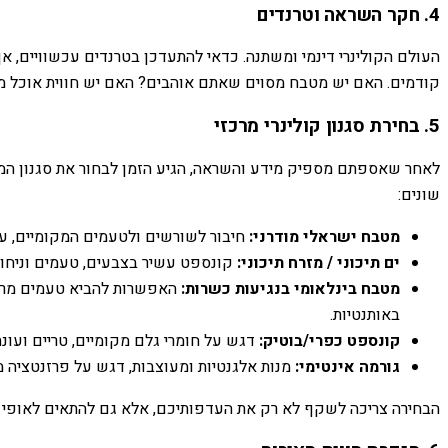
4. חקר השראה וטרנדים
העולם הקולינרי דינמי ומשתנה. כדאי להתעדכן בטרנדים עכשוויים, אך
קודמים. האם יש מטבח מסוים שאתם אוהבים? האם יש חווית אוכל מ
5. בחירת סגנון קולינרי מרכזי
לאחר שאספתם מספיק מידע והשראה, הגיע הזמן לבחור את סגנון המט
שונים:
מטבח ישראלי מודרני:
חיבור לשורשים ולטעמים המקומיים, עם 
ים תיכוני / מזרח תיכוני:
קונספט עשיר בצבעים, טעמים וניחוחות
מטבח בינלאומי בנגיעות כשרות:
האפשרות להביא טעמים מרחבי
באותנטיות.
קונספט כפרי/בוטיק:
דגש על חומרי גלם מקומיים, טריים ועונת
גורמה אינטימי:
מנות אלגנטיות ומעוצבות, דגש על פרזנטציה מד
הבחירה צריכה לשקף לא רק את העדפותיכם, אלא גם להתאים לאופי ה