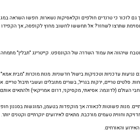
 גם לזכור כי טרנדים חולפים וקלאסיקות נשארות. חפשו השראה במגזינ
סוימת שתרצו לשחזר? אל תחששו לחשוב מחוץ לקופסה, אך הקפידו שה
בח שיהווה את עמוד השדרה של הקונספט. קייטרינג "תבלין" מתמחה 
נגיעות עדכניות וטכניקות בישול חדשניות. מנות מוכרות "מבית אמא" 
. סלטים טריים, ירקות בגריל, בשרים מתובלים ועשבי תיבול טריים. אוו
 העולם (לדוגמה: אסיאתי, מקסיקני, דרום אמריקאי) ולהתאים אותם 
יים. מנות פשוטות לכאורה אך מוקפדות בטעמן, המוגשות בסגנון חופשי
ויקת וחווית טעמים מורכבת. מתאים לאירועים יוקרתיים וקטנים יותר.
אירוע והאורחים.