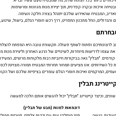
ותיים ביותר בכל המנות שלנו, מה שמבטיח טעם עשיר ובריא.
יחה איכות ובקרה קפדנית, תוך יצירת מנות מגוונות ומרשימות.
דיב, המבטיח שהאירוע שלכם יתנהל בצורה חלקה ונעימה.
והגדולים, החל מתכנון התפריט, דרך רכש חומרי הגלם, בישול, שינוע, 
שבחרתם
וב לרצונותיכם ופתוח לשתף פעולה. תקשורת טובה היא המפתח להצלחה
את עצמו לדרישות מיוחדות, לשינויים של הרגע האחרון וליצירת מנות מ
דמים. "תבלין" גאה בביקורות חיוביות רבות מלקוחות מרוצים, המעידות
 כל השירותים. אנו מציעים תמחור תחרותי המבטיח תמורה מצוינת לכס
טעמים, המרקמים ואיכות חומרי הגלם עומדים בציפיות שלכם ושל הק
ייטרינג תבלין
ונים, וכיצד קייטרינג "תבלין" יכול להגשים אותם הלכה למעשה:
דוגמאות למנות (מבט של תבלין)
מעודנת. הגשה
מיני סופלקי עוף עם ירקות צלויים, פטריות ממול