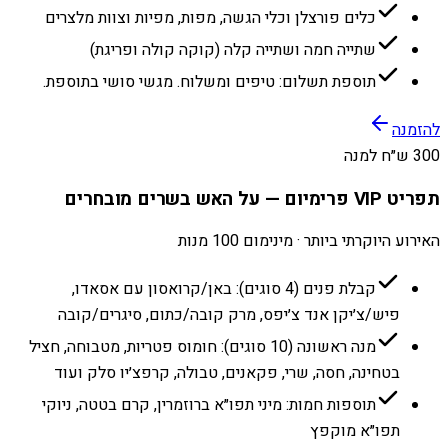
כלים פורצלן וכלי הגשה, מפות, מפיות וצוות מלצרים
שתייה חמה ושתייה קלה (קוקה קולה ופריגת)
תוספת תשלום: טיפים ומשלוח. מגשי סושי בתוספת.
להזמנה
300 ש״ח למנה
תפריט VIP פרימיום — על האש בשרים מובחרים
האירוע היוקרתי ביותר · מינימום 100 מנות
קבלת פנים (4 סוגים): באן/קרואסון עם אסאדו,
פיש/צ׳יקן אנד צ׳יפס, מרק קובה/כתום, סיגרים/קובה
מנה ראשונה (10 סוגים): חומוס פטריות, מטבוחה, חציל
בטחינה, חסה, שרי, פקאנים, טבולה, קרפצ׳יו סלק ועוד
תוספות חמות: מיני תפו״א ברוזמרין, קרם בטטה, ניוקי
תפו״א מוקפץ