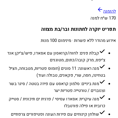
להזמנה
170 ש״ח למנה
תפריט יוקרה לחתונות ובר/בת מצווה
אירוע מהודר ללא פשרות · מינימום 100 מנות
קבלת פנים: לחוח/קרואסון עם אסאדו, פיש/צ׳יקן אנד
צ׳יפס, מרק קובה/כתום, מטוגנים
מנה ראשונה: 11 סוגים (חומוס פטריות, מטבוחה, חציל
בטחינה, חסה, שרי, פקאנים, טבולה ועוד)
מנת ביניים: סלמון קראסט עם פירה בטטה / סיגר בשר
וצנוברים / טורטייה פטריות יער
מנה עיקרית: אסאדו עסיסי / פרגית ים תיכונית / סטייק
כרובית או פילה פורטבלו
שולחן קינוחים עם פירות העונה ופטיפורים צרפתיים