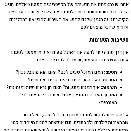
אחרי שצמצמתם את הרשימה של הקייטרינגים הפוטנציאליים, הגיע
השלב המרגש והחשוב ביותר: לטעום את האוכל ולשוחח עם נציגי
הקייטרינג. זה הזמן שלכם לחוש את השירות, להבין את התהליכים
ולוודא שהכל מתאים לכם.
חשיבות הטעימות
אין דרך טובה יותר לדעת אם האוכל טעים ואיכותי מאשר לטעום
אותו בעצמכם. בטעימות, שימו לב לדברים הבאים:
הטעם:
האם האוכל טעים לכם? האם הוא מתובל נכון?
הטריות:
האם המרכיבים נראים טריים ואיכותיים?
הנראות:
איך המנות מוגשות? האם הן נראות יפות ומזמינות?
המגוון:
האם יש מספיק אפשרויות כדי להתאים לכל
האורחים?
אל תתביישו לבקש לטעום מגוון רחב של מנות, כולל מנות
שמתאימות לילדים ולמבוגרים, וגם אופציות למנות מיוחדות כמו
צמחוניות או ללא גלוטן. זהו הצעד הראשון לוודא שאתם בוחרים את