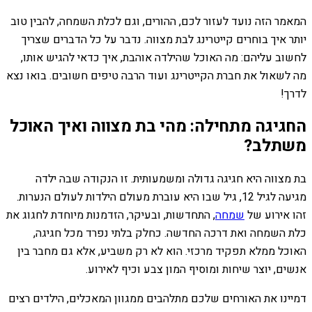
המאמר הזה נועד לעזור לכם, ההורים, וגם לכלת השמחה, להבין טוב
יותר איך בוחרים קייטרינג לבת מצווה. נדבר על כל הדברים שצריך
לחשוב עליהם: מה האוכל שהילדה אוהבת, איך כדאי להגיש אותו,
מה לשאול את חברת הקייטרינג ועוד הרבה טיפים חשובים. בואו נצא
לדרך!
החגיגה מתחילה: מהי בת מצווה ואיך האוכל
משתלב?
בת מצווה היא חגיגה גדולה ומשמעותית. זו הנקודה שבה ילדה
מגיעה לגיל 12, גיל שבו היא עוברת מעולם הילדות לעולם הנערות.
זהו אירוע של
שמחה
, התחדשות, ובעיקר, הזדמנות מיוחדת לחגוג את
כלת השמחה ואת דרכה החדשה. כחלק בלתי נפרד מכל חגיגה,
האוכל ממלא תפקיד מרכזי. הוא לא רק משביע, אלא גם מחבר בין
אנשים, יוצר שיחות ומוסיף המון צבע וכיף לאירוע.
דמיינו את האורחים שלכם מתלהבים ממגוון המאכלים, הילדים רצים