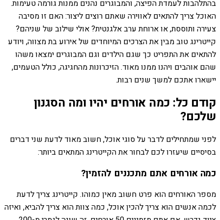
בהתלהבות לעמדת הפיצה, והמבוגרים נהנים ממנות גורמה טעימות.
האוכל צריך להתאים לאווירה שאתם רוצים ליצור: האם זו מסיבה
צעירה ותוססת, או ארוחת ערב אלגנטית? אולי שילוב של שניהם?
קייטרינג טוב מבין את הצרכים המיוחדים של אירוע בת מצווה, ויודע
להתאים את התפריט כך שגם הילדים וגם המבוגרים ימצאו משהו
שהם אוהבים ויהנו ממנו מאוד. הזיכרונות מהחגיגה, כולל הטעמים,
יישארו אתכם למשך שנים רבות.
קודם כל: כמה אורחים יהיו ומה הסגנון
שלכם?
לפני שמתחילים לדבר על סוגי אוכל, חשוב מאוד לדעת שני דברים
בסיסיים שיעזרו לכם לבחור את הקייטרינג המתאים ביותר:
כמה אורחים אתם מתכננים להזמין?
מספר האורחים הוא פרט חשוב מאין כמוהו. קייטרינג צריך לדעת
לכמה אנשים הוא צריך להכין אוכל, כמה צוות הוא צריך להביא, ואיזה
ציוד נדרש. אם אתם מזמינים 50 אורחים, זה שונה לגמרי מ-200