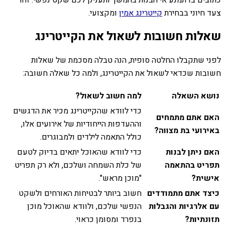
כתובים בו תמנע אי הבנות בהמשך ותעניק לכם שקט נפשי. זהו
צעד חיוני בבחירת
קייטרינג אמין
ומקצועי.
שאלות חשובות לשאול את הקייטרינג
לפני שתקבלו החלטה סופית, הנה טבלה מסכמת של שאלות
חשובות שכדאי לשאול את הקייטרינג, ולמה כל שאלה חשובה:
נושא השאלה
למה חשוב לשאול?
כדי לוודא שהקייטרינג מכיר את הדגשים
האם אתם מתמחים
וההעדפות הייחודיות של אירועים אלו,
באירועי בת מצווה?
כולל התאמה לילדים ולמבוגרים.
האם ניתן לבנות
כדי לוודא שהאוכל יתאים בדיוק לטעם
תפריט בהתאמה
של כלת השמחה ושלכם, ולא רק תפריט
אישית?
"מוכן מראש".
כיצד אתם מתמודדים
חשוב ביותר לבטיחות האורחים ולשקט
עם אלרגיות והגבלות
הנפשי שלכם, ולוודא שהאוכל מוכן
תזונתיות?
בנפרד ומסומן כראוי.