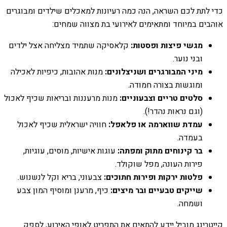
כדי לתת לכם השראה, הנה כמה רעיונות למאכלים שילדים ומבוגרים
אוהבים במיוחד ומתאימים לאירועי בת מצווה שמחים:
מגשי פיצות ופסטות:
קלאסיקה שתמיד מצליחה אצל ילדים
ובני נוער.
מיני המבורגרים ושניצלונים:
מנות אהובות, כיפיות לאכילה
ומוגשות בצורה חמודה.
סלטים טריים וצבעוניים:
מנות מרעננות ובריאות שכיף לאכול
(וגם נראות נהדר!).
עמדת שווארמה או פלאפל:
חוויה ישראלית שכיף לאכול
בעמדה.
בר קינוחים מתוק ומפתה:
עוגות אישיות, מוסים, עוגיות,
פירות העונה, מפל שוקולד.
פלטות ירקות ופירות חתוכים:
צבעוני, בריא וקל לנשנוש.
שייקים טבעיים ובר מיצים:
כיף, מרענן ומוסיף המון צבע
ושמחה.
קייטרינג מוביל יידע להתאים את התפריט לאופי האירוע, לספק