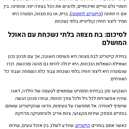
חומרי גלם טריים ואיכותיים, ולהגיש את הכל בצורה יפה ומזמינה. בין
אם זו חתונה (
קייטרינג לחתונה
), ברית, או בת מצווה, המטרה היא
תמיד ליצור חוויה קולינרית בלתי נשכחת.
לסיכום: בת מצווה בלתי נשכחת עם האוכל
המושלם
בחירת קייטרינג לבת מצווה היא משימה חשובה, אך עם תכנון נכון
ושאילת השאלות הנכונות, היא יכולה להיות גם מהנה ומרגשת. זכרו
שהמטרה היא ליצור חוויה בלתי נשכחת עבור כלת השמחה ועבור כל
האורחים.
השקיעו זמן בבחירת התפריט שמתאים לטעמה של הילדה, דאגו
שיהיו אפשרויות לכל גיל ולכל צורך תזונתי, ובחרו סגנון הגשה
שיוסיף לאווירה. אל תתפשרו על טעימות, וודאו שהקייטרינג שאתם
בוחרים מספק שירות מקצועי, צוות אדיב ולוגיסטיקה מדויקת.
כאשר אתם בוחרים
קייטרינג
שיודע לשלב בין אוכל טעים, שירות