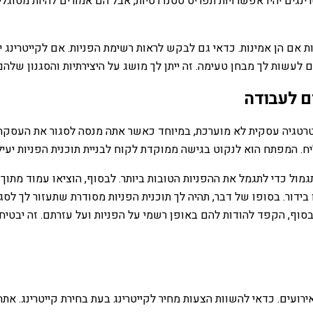
ינגים יהיו אפשרויות תפריט סטנדרטיות, אבל הם אמורים להיות מסוג
ות אם הן אמינות. כדאי גם לבקש לראות רשימת הפניות. אם לקייטרינג 
לעשות לך מבחן טעימה. זה ייתן לך מושג על היצירתיות והסגנון שלהם
ם לעבודה
טגיה עסקית לא מוערכת, במיוחד כאשר אתה מנסה לסגור את העסקה בא
יח. המפתח הוא לנקוט בגישה ממוקדת לקוח לבניית תוכנית הפניות יעי
גמול כדי לתגמל את ההפניות הטובות ביותר. לבסוף, הוציאו עמוד מת
 בידור. בסופו של דבר, תהיה לך תוכנית הפניות מסודרת שתעזור לך ל
לבסוף, הקפד להודות להם באופן רשמי על הפניות ועל עזרתם. זה יבטיח 
ועים. כדאי להשוות הצעות מחיר לקייטרינג בעת בחירת קייטרינג. אתה 