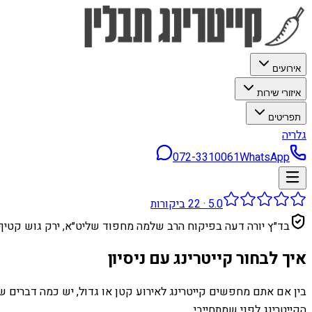
אירועים
איזורי שירות
תפריטים
גלריה
072-3310061
WhatsApp
5.0
·
22
ביקורות
בד״ץ יורה דעה בפיקוח הרב שלמה מחפוד שליט״א, ירק גוש קטיף
איך לבחור קייטרינג עם ניסיון
בין אם אתם מחפשים קייטרינג לאירוע קטן או גדול, יש כמה דברים שכ
הקייטרינג לפני שמתחייבי