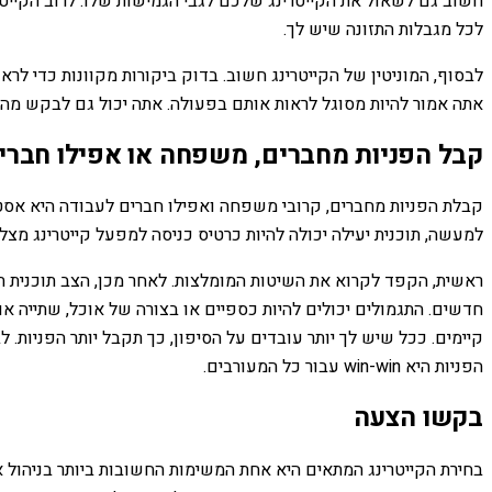
חשוב גם לשאול את הקייטרינג שלכם לגבי הגמישות שלו. לרוב הקייטר
לכל מגבלות התזונה שיש לך.
לבסוף, המוניטין של הקייטרינג חשוב. בדוק ביקורות מקוונות כדי לרא
אתה אמור להיות מסוגל לראות אותם בפעולה. אתה יכול גם לבקש מהם 
קבל הפניות מחברים, משפחה או אפילו חברי
קבלת הפניות מחברים, קרובי משפחה ואפילו חברים לעבודה היא אסטר
למעשה, תוכנית יעילה יכולה להיות כרטיס כניסה למפעל קייטרינג מצל
ראשית, הקפד לקרוא את השיטות המומלצות. לאחר מכן, הצב תוכנית ת
חדשים. התגמולים יכולים להיות כספיים או בצורה של אוכל, שתייה או
קיימים. ככל שיש לך יותר עובדים על הסיפון, כך תקבל יותר הפניות. 
הפניות היא win-win עבור כל המעורבים.
בקשו הצעה
בחירת הקייטרינג המתאים היא אחת המשימות החשובות ביותר בניהול איר