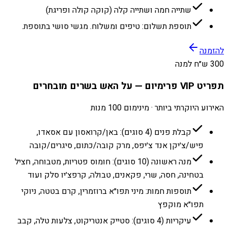
שתייה חמה ושתייה קלה (קוקה קולה ופריגת)
תוספת תשלום: טיפים ומשלוח. מגשי סושי בתוספת.
להזמנה
300 ש״ח למנה
תפריט VIP פרימיום — על האש בשרים מובחרים
האירוע היוקרתי ביותר · מינימום 100 מנות
קבלת פנים (4 סוגים): באן/קרואסון עם אסאדו,
פיש/צ׳יקן אנד צ׳יפס, מרק קובה/כתום, סיגרים/קובה
מנה ראשונה (10 סוגים): חומוס פטריות, מטבוחה, חציל
בטחינה, חסה, שרי, פקאנים, טבולה, קרפצ׳יו סלק ועוד
תוספות חמות: מיני תפו״א ברוזמרין, קרם בטטה, ניוקי
תפו״א מוקפץ
עיקריות (4 סוגים): סטייק אנטריקוט, צלעות טלה, קבב