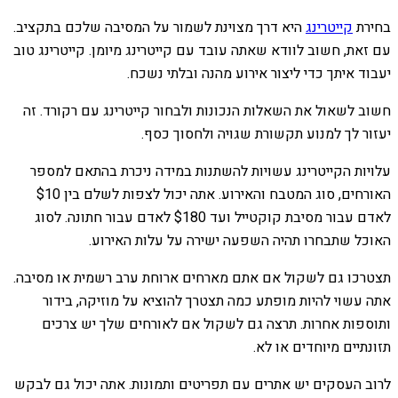
בחירת
קייטרינג
היא דרך מצוינת לשמור על המסיבה שלכם בתקציב.
עם זאת, חשוב לוודא שאתה עובד עם קייטרינג מיומן. קייטרינג טוב
יעבוד איתך כדי ליצור אירוע מהנה ובלתי נשכח.
חשוב לשאול את השאלות הנכונות ולבחור קייטרינג עם רקורד. זה
יעזור לך למנוע תקשורת שגויה ולחסוך כסף.
עלויות הקייטרינג עשויות להשתנות במידה ניכרת בהתאם למספר
האורחים, סוג המטבח והאירוע. אתה יכול לצפות לשלם בין $10
לאדם עבור מסיבת קוקטייל ועד $180 לאדם עבור חתונה. לסוג
האוכל שתבחרו תהיה השפעה ישירה על עלות האירוע.
תצטרכו גם לשקול אם אתם מארחים ארוחת ערב רשמית או מסיבה.
אתה עשוי להיות מופתע כמה תצטרך להוציא על מוזיקה, בידור
ותוספות אחרות. תרצה גם לשקול אם לאורחים שלך יש צרכים
תזונתיים מיוחדים או לא.
לרוב העסקים יש אתרים עם תפריטים ותמונות. אתה יכול גם לבקש