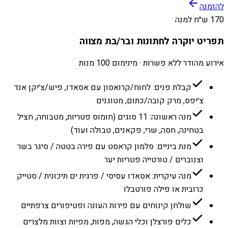
להזמנה
170 ש״ח למנה
תפריט יוקרה לחתונות ובר/בת מצווה
אירוע מהודר ללא פשרות · מינימום 100 מנות
קבלת פנים: לחוח/קרואסון עם אסאדו, פיש/צ׳יקן אנד
צ׳יפס, מרק קובה/כתום, מטוגנים
מנה ראשונה: 11 סוגים (חומוס פטריות, מטבוחה, חציל
בטחינה, חסה, שרי, פקאנים, טבולה ועוד)
מנת ביניים: סלמון קראסט עם פירה בטטה / סיגר בשר
וצנוברים / טורטייה פטריות יער
מנה עיקרית: אסאדו עסיסי / פרגית ים תיכונית / סטייק
כרובית או פילה פורטבלו
שולחן קינוחים עם פירות העונה ופטיפורים צרפתיים
כלים פורצלן וכלי הגשה, מפות, מפיות וצוות מלצרים