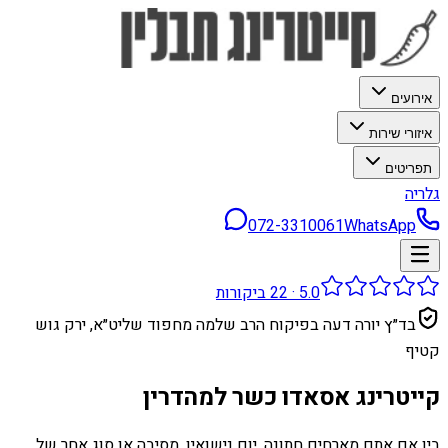
אירועים
איזורי שירות
תפריטים
גלריה
072-3310061
WhatsApp
5.0
·
22
ביקורות
בד״ץ יורה דעה בפיקוח הרב שלמה מחפוד שליט״א, ירק גוש
קטיף
קייטרינג אסאדו כשר למהדרין
בין אם אתם מארחים חתונה, יום נישואין, מסיבה או סוג אחר של