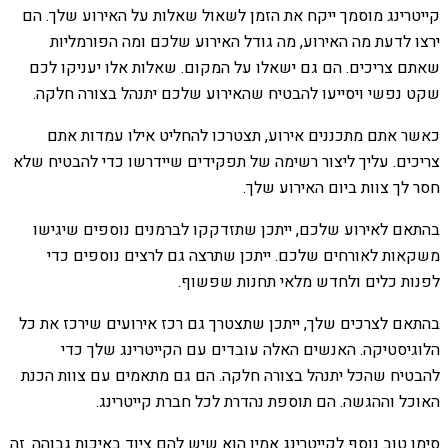
קייטרינג מוסמך ייקח את הזמן לשאול שאלות על האירוע שלך. הם
ירצו לדעת מה האירוע, מה גודל האירוע שלכם ומה הפורמליות
שאתם צריכים. הם גם ישאלו על המקום. שאלות אלו יעניקו לכם
שקט נפשי ויסייעו להבטיח שהאירוע שלכם יתנהל בצורה חלקה.
כאשר אתם מתכננים אירוע, תצטרכו להחליט אילו עמדות אתם
צריכים. עליך ליצור רשימה של תפקידים שיידרשו כדי להבטיח שלא
חסר לך צוות ביום האירוע שלך.
בהתאם לאירוע שלכם, ייתכן שתזדקקו לברמנים נוספים שיגישו
משקאות לאורחים שלכם. ייתכן שתרצה גם לרצים נוספים כדי
לפנות כלים ולחדש מלאי תחנות שפשוף.
בהתאם לצרכים שלך, ייתכן שתצטרך גם רכז אירועים שירכז את כל
הלוגיסטיקה. האנשים האלה עובדים עם הקייטרינג שלך כדי
להבטיח שהכל יתנהל בצורה חלקה. הם גם מתאמים עם צוות הכנת
האוכל וההגשה. הם תוספת נהדרת לכל חברת קייטרינג.
סימן טוב נוסף לקייטרינג אמין הוא שיש להם ציוד באיכות גבוהה. זה