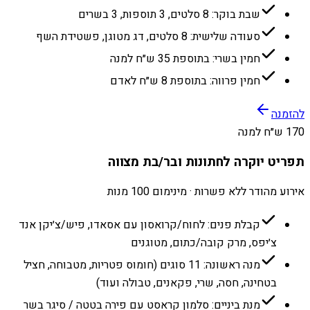
שבת בוקר: 8 סלטים, 3 תוספות, 3 בשרים
סעודה שלישית: 8 סלטים, דג מטוגן, פשטידת השף
חמין בשרי: בתוספת 35 ש״ח למנה
חמין פרווה: בתוספת 8 ש״ח לאדם
להזמנה
170 ש״ח למנה
תפריט יוקרה לחתונות ובר/בת מצווה
אירוע מהודר ללא פשרות · מינימום 100 מנות
קבלת פנים: לחוח/קרואסון עם אסאדו, פיש/צ׳יקן אנד
צ׳יפס, מרק קובה/כתום, מטוגנים
מנה ראשונה: 11 סוגים (חומוס פטריות, מטבוחה, חציל
בטחינה, חסה, שרי, פקאנים, טבולה ועוד)
מנת ביניים: סלמון קראסט עם פירה בטטה / סיגר בשר