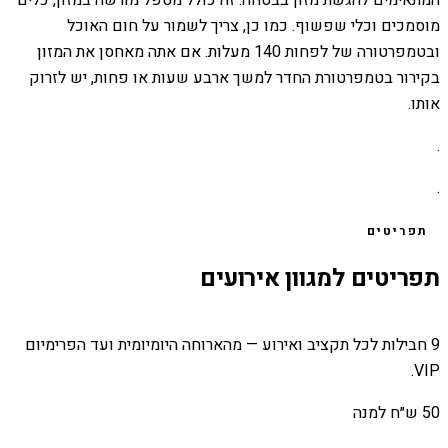
המתאימים להגשת מזון בבטחה. זה כולל מטפל מורשה במזון, כלים
מוסמכים וכלי שפשוף. כמו כן, צריך לשמור על חום האוכל
ובטמפרטורה של לפחות 140 מעלות. אם אתה מאחסן את המזון
בקירור בטמפרטורת החדר למשך ארבע שעות או פחות, יש לזרוק
אותו.
.
.
תפריטים
תפריטים למגוון אירועים
9 חבילות לכל תקציב ואירוע — מהארוחה היומיומית ועד הפרימיום
VIP.
50 ש״ח למנה