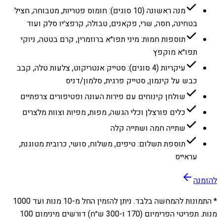
מנה ראשונה (10 סוגים): חומוס פטריות, מטבוחה, חציל
בטחינה, חסה, שרי, פקאנים, טבולה, קרפצ׳יו סלק ועוד
תוספות חמות: מיני תפו״א ברוזמרין, קרם בטטה, ניוקי
תפו״א מוקפץ
עיקריות (4 סוגים): סטייק אנטריקוט, צלעות טלה, קבב
כבש על קינמון, סטייק פרגית, סלמון/דניס
שולחן קינוחים עם פירות העונה ופטיפורים צרפתיים
כלים פורצלן וכלי הגשה, מפות, מפיות וצוות מלצרים
שתייה חמה ושתייה קלה
תוספת תשלום: טיפים, משלוח, סושי, כרובית מטוגנת,
עראייס
להזמנה
* התמונות להמחשה בלבד. ניתן להזמין החל מ-
10
מנות ועד
1000
מנות. תפריטי הפרימיום (170 ו-300 ש״ח) דורשים מינימום 100