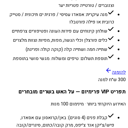
וצנוברים / טורטייה פטריות יער
מנה עיקרית: אסאדו עסיסי / פרגית ים תיכונית / סטייק
כרובית או פילה פורטבלו
שולחן קינוחים עם פירות העונה ופטיפורים צרפתיים
כלים פורצלן וכלי הגשה, מפות, מפיות וצוות מלצרים
שתייה חמה ושתייה קלה (קוקה קולה ופריגת)
תוספת תשלום: טיפים ומשלוח. מגשי סושי בתוספת.
להזמנה
300 ש״ח למנה
תפריט VIP פרימיום — על האש בשרים מובחרים
האירוע היוקרתי ביותר · מינימום 100 מנות
קבלת פנים (4 סוגים): באן/קרואסון עם אסאדו,
פיש/צ׳יקן אנד צ׳יפס, מרק קובה/כתום, סיגרים/קובה