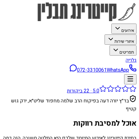
אירועים
איזורי שירות
תפריטים
גלריה
072-3310061
WhatsApp
5.0
·
22
ביקורות
בד״ץ יורה דעה בפיקוח הרב שלמה מחפוד שליט״א, ירק גוש
קטיף
אוכל למסיבת רווקות
בחירת קייטרינג לאירוע המיוחד שלכם היא החלטה חשובה. הנה כמה