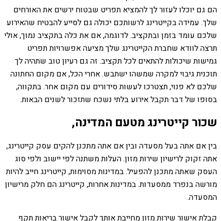
הם גם יוכלו לעזור לך להמציא תפריט שבטוח ירשים את האורחים
שלך. עמידה בקייטרינג לרשותכם יכולה גם לסייע להבטיח שהאירוע
שלכם עומד בזמן ובתקציב. לדוגמה, אם את כלה בתקציב נמוך, אולי
תרצה לוודא שחברת הקייטרינג שלך מציעה אפשרויות תפריט
גמישות שיכולות להתאים לכל תקציב. זה גם רעיון טוב שתהיה לך
תוכנית גיבוי למקרה שמשהו ישתבש. אחרי הכל, אם מקום החתונה
שלכם לא פנוי, תצטרכו לעשות סידורים עם מקום אחר. בתקווה,
בסופו של דבר תקבל אירוע בלתי נשכח שתזכור לשנים הבאות.
שכור קייטרינג מטעם המדינה,
בין אם אתה בעל מסעדה ובין אם אתה מתכנן להקים עסק קייטרינג,
אתה זקוק לרישיון שירות מזון. העלות משתנה לפי יישוב ולפי סוג
העסק שאתה מתכנן להפעיל. במדינות מסוימות, קייטרינג חייב להיות
מורשה בנפרד ממסעדות. במדינות אחרות, קייטרינג הם חלק מרישיון
המסעדה.
קבלת אישור שירות מזון מחייבת אותך לקבל אישור בריאות תקף