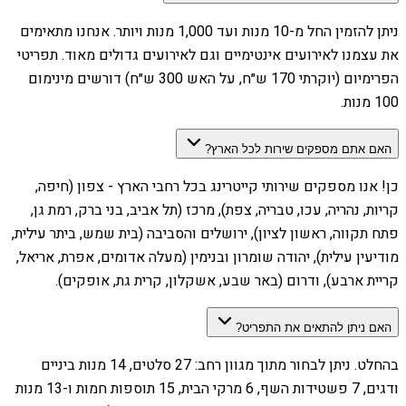
ניתן להזמין החל מ-10 מנות ועד 1,000 מנות ויותר. אנחנו מתאימים
את עצמנו לאירועים אינטימיים וגם לאירועים גדולים מאוד. תפריטי
הפרימיום (יוקרתי 170 ש״ח, על האש 300 ש״ח) דורשים מינימום
100 מנות.
האם אתם מספקים שירות לכל הארץ?
כן! אנו מספקים שירותי קייטרינג בכל רחבי הארץ - צפון (חיפה,
קריות, נהריה, עכו, טבריה, צפת), מרכז (תל אביב, בני ברק, רמת גן,
פתח תקווה, ראשון לציון), ירושלים והסביבה (בית שמש, ביתר עילית,
מודיעין עילית), יהודה שומרון ובנימין (מעלה אדומים, אפרת, אריאל,
קריית ארבע), ודרום (באר שבע, אשקלון, קרית גת, אופקים).
האם ניתן להתאים את התפריט?
בהחלט. ניתן לבחור מתוך מגוון רחב: 27 סלטים, 14 מנות ביניים
ודגים, 7 פשטידות השף, 6 מרקי הבית, 15 תוספות חמות ו-13 מנות