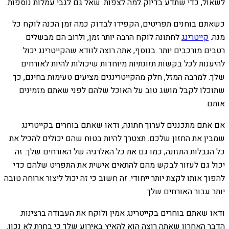
לשאול, כדי שתדע בדיוק למה לצפות. שאל גם לגבי עמלות נוספות.
כשאתם בוחנים תפריטים, הקפידו לבדוק כמה זמן הכנה לוקח כל
מנה.
קייטרינג
לחתונה לוקח הרבה יותר זמן, ולרוב הם מבשלים
רטבים מורכבים יותר. בנוסף, אתה רוצה לוודא שהקייטרינג יכול
להיענות לכל בקשות תזונתיות מיוחדות שיכולות להיות לאורחים
שלך. למרבה המזל, חלק מהקייטרינגים מציעים טעימות בחינם, כך
שתוכלו לקבל מושג טוב על האוכל שלהם לפני שאתם מזמינים
אותם.
אם אתם מתכננים לערוך חתונה, ודאו שאתם בוחרים בקייטרינג
שמבין את החזון שלכם. תצטרך להיות בטוח שהם יכולים להכיל את
כל הגבלות התזונה, כמו גם את כל האלרגיה של האורחים שלך. זה
יכול גם לעזור לבקש מהם להתאים אישית את התפריט שלהם כדי
להפוך אותו לקצת יותר ייחודי. זה חשוב כי זה יכול ליצור ארוחה טובה
יותר עבור האורחים שלך.
ודאו שאתם בוחרים בקייטרינג אמין ולוקח את העבודה ברצינות.
הדבר האחרון שאתה רוצה הוא להאיץ באירוע שלך כי בחרת לא נכון.