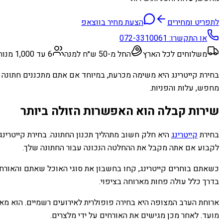
לתפריט ומחירים
הצעת מחיר בווצאפ
או התקשרו:
072-3310061
משלוחים לכל הארץ
החל מ-50 ש״ח למנה
6 עד 1,000 מנות
בחירת קייטרינג היא משימה מכרעת, במיוחד אם אתם מתכננים חתונה 
מחפש, עלות והפניות.
שירות קבלה הוא האפשרות הזולה ביותר
בחירת
קייטרינג
היא חלק חשוב מתהליך תכנון החתונה. בחירת קייטרינג 
לקבוע אם אתה מקבל את ההחלטה הנכונה עבור החתונה שלך.
כשאתם בוחרים קייטרינג, קחו בחשבון את סוגי האוכל שאתם והאורחים
בדרך כלל עולה פחות מארוחה בציפוי.
ארוחת הערב המצופה היא בחירה פופולרית לאירועים רשמיים. הוא מאפ
מועד. לאחר מכן מגישים את האורחים על ידי מלצרים.