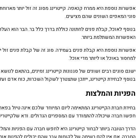
אפשרות נוספת היא ממרח קנאפה. קייטרינג מסוג זה זול יותר מארוחת 
סוגי המאפים השונים שהם מציעים.
בנוסף לאוכל, קבלת פנים לחתונה כוללת בדרך כלל בר. הבר הוא העלות
האפשרות המשתלמת ביותר.
אפשרות נוספת היא קבלת פנים בעמידה. סוג זה של קבלת פנים זול יו
למחסור באוכל או ליותר מדי אוכל.
ישנם סוגים רבים ושונים של סגנונות קייטרינג זמינים, בהתאם לנושא
בנוסף לבחירת קייטרינג, ייתכן שתצטרך לשקול השכרות, כוח אדם ועלו
הפניות והמלצות
בחירת חברת הקייטרינג המתאימה ליום המיוחד שלכם אינה טיול בפארק
חפשו חברה שיכולה להתמודד עם המספרים הגדולים. ודא שלקייטרינג שלך יש ביטוח B
הדרך הטובה ביותר לבחור קייטרינג היא לחפש חברה עם הפניות והמלצ
החברה. אם אין להם רשימה של לקוחות עבר שהם יכולים להפנות אותך