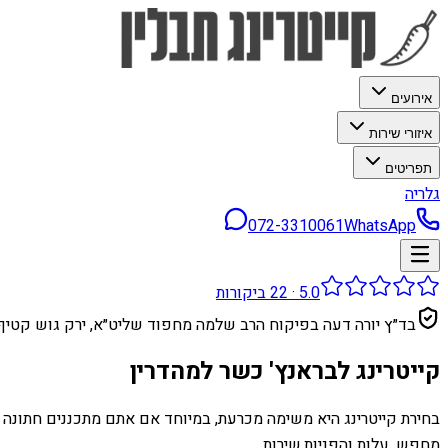
אירועים
איזורי שירות
תפריטים
גלריה
072-3310061
WhatsApp
5.0
·
22
ביקורות
בד״ץ יורה דעה בפיקוח הרב שלמה מחפוד שליט״א, ירק גוש קטיף
קייטרינג לבראנץ' כשר למהדרין
בחירת קייטרינג היא משימה מכרעת, במיוחד אם אתם מתכננים חתונה 
מחפש, עלות והפניות.שירות