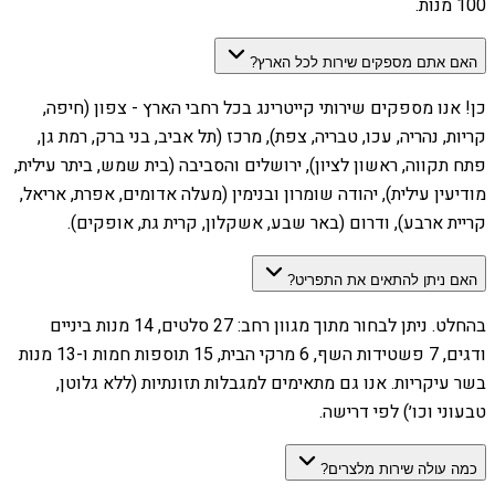
100 מנות.
האם אתם מספקים שירות לכל הארץ?
כן! אנו מספקים שירותי קייטרינג בכל רחבי הארץ - צפון (חיפה,
קריות, נהריה, עכו, טבריה, צפת), מרכז (תל אביב, בני ברק, רמת גן,
פתח תקווה, ראשון לציון), ירושלים והסביבה (בית שמש, ביתר עילית,
מודיעין עילית), יהודה שומרון ובנימין (מעלה אדומים, אפרת, אריאל,
קריית ארבע), ודרום (באר שבע, אשקלון, קרית גת, אופקים).
האם ניתן להתאים את התפריט?
בהחלט. ניתן לבחור מתוך מגוון רחב: 27 סלטים, 14 מנות ביניים
ודגים, 7 פשטידות השף, 6 מרקי הבית, 15 תוספות חמות ו-13 מנות
בשר עיקריות. אנו גם מתאימים למגבלות תזונתיות (ללא גלוטן,
טבעוני וכו׳) לפי דרישה.
כמה עולה שירות מלצרים?