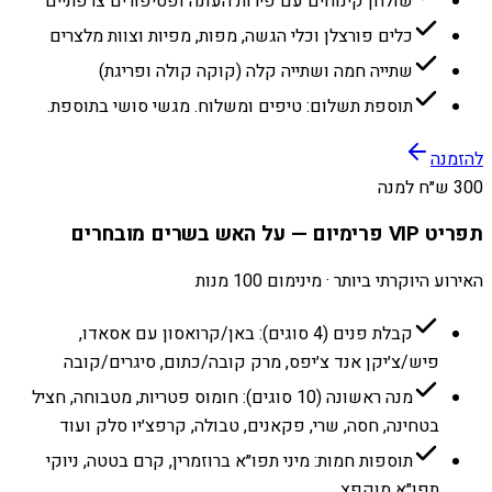
שולחן קינוחים עם פירות העונה ופטיפורים צרפתיים
כלים פורצלן וכלי הגשה, מפות, מפיות וצוות מלצרים
שתייה חמה ושתייה קלה (קוקה קולה ופריגת)
תוספת תשלום: טיפים ומשלוח. מגשי סושי בתוספת.
להזמנה
300 ש״ח למנה
תפריט VIP פרימיום — על האש בשרים מובחרים
האירוע היוקרתי ביותר · מינימום 100 מנות
קבלת פנים (4 סוגים): באן/קרואסון עם אסאדו,
פיש/צ׳יקן אנד צ׳יפס, מרק קובה/כתום, סיגרים/קובה
מנה ראשונה (10 סוגים): חומוס פטריות, מטבוחה, חציל
בטחינה, חסה, שרי, פקאנים, טבולה, קרפצ׳יו סלק ועוד
תוספות חמות: מיני תפו״א ברוזמרין, קרם בטטה, ניוקי
תפו״א מוקפץ