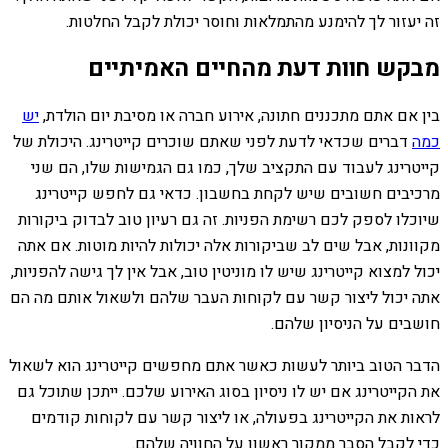
זה יעזור לך להימנע מהתמלאות וחוסר יכולת לקבל החלטות.
מבקש חוות דעת מהחיים האמיתיים
בין אם אתם מתכננים חתונה, אירוע חברה או מסיבת יום הולדת,
יש
כמה
דברים שכדאי לדעת לפני שאתם שוכרים קייטרינג.
היכולת של
קייטרינג לעבוד עם התקציב שלך, כמו גם הגמישות שלו, הם שני
מרכיבים חשובים שיש לקחת בחשבון. כדאי גם לחפש קייטרינג
שיוכלו לספק לכם רשימת הפניות. זה גם רעיון טוב לבדוק ביקורות
מקוונות, אבל שים לב שביקורות אלה יכולות להיות מוטות. אם אתה
יכול למצוא קייטרינג שיש לו מוניטין טוב, אבל אין לך גישה להפניות,
אתה יכול ליצור קשר עם לקוחות העבר שלהם ולשאול אותם מה הם
חושבים על הניסיון שלהם.
הדבר הטוב ביותר לעשות כאשר אתם מחפשים קייטרינג הוא לשאול
את הקייטרינג אם יש לו ניסיון בסוג האירוע שלכם. ייתכן שתוכל גם
לראות את הקייטרינג בפעולה, או ליצור קשר עם לקוחות קודמים
כדי לקבל הסבר ממקור ראשון על החוויה שלהם.