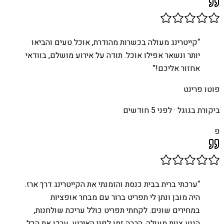
“
קייטרינג מעולה בכשרות מהודרת, אוכל טעים והביאו
יותר ונשאר אפילו אוכל. תודה על אירוע מושלם, בוודאי
אחזור אליכם!
”
פוטו פרינט
ביקורת בגוגל ·
לפני 5 חודשים
פ
“
ערכתי ברית בבית כנסת והזמנתי את הקייטרינג דרך ארז.
היה מובן ונתן לי תפריט ברור עם מבחר אופציות
במחירים שונים. לקחתי תפריט כולל עריכת שולחנות,
הגיע צוות מעולה, הרבה זמן לפני האירוע, ערכו את הכל