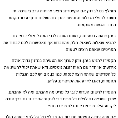
אנשים. כדאי לתזמן לפחות שלוש טעימות.
מומלץ גם לבדוק אם הקייטרינג מציע ארוחות ערב בישיבה. זה
חשוב לבעלי הגבלות תזונתיות. יתכן גם תשלום נוסף עבור הקמת
החדר והגשת משקאות.
בזמן שאתה בטעימות, רשום הערות לגבי האוכל. אולי כדאי גם
להביא שאלות לשאול. חלק מהחברות אף מאפשרות לכם לבחור את
הפריטים שאתם רוצים לטעום.
הקפידו להגיע בזמן. ניתן לערוך את הטעימה במזנון גדול, אולם
אירועים או חדר עם מאות זוגות נוספים. ודא שאתה יכול להשיג את
כל הפריטים שאתה רוצה לנסות. כמו כן, אם יש לכם הגבלות
תזונתיות, דאגו ליידע את הקייטרינג עליהן.
הקפידו לרשום הערות לגבי כל פריט מה אהבתם ומה לא אהבתם.
ייתכן שתרצה גם לצלם כל פריט כדי לעקוב אחריו. זו גם דרך טובה
לקבוע אילו פריטים יכנסו לתפריט הסופי.
אם אתה עושה טעימות מרובות, הקפד לאכול קל לפני שאתה הולך.