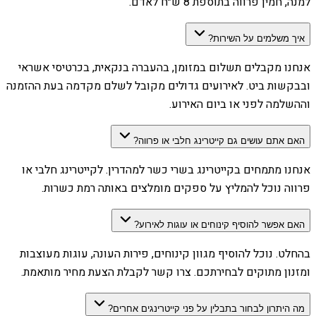
למנה, חמין פרווה בתוספת 8 ש״ח לאדם.
איך משלמים על השירות?
אנחנו מקבלים תשלום במזומן, בהעברה בנקאית, בכרטיסי אשראי
ובבקשות ביט. לאירועים גדולים מקובל לשלם מקדמה בעת ההזמנה
וההשלמה לפני או ביום האירוע.
האם אתם עושים גם קייטרינג חלבי או פרווה?
אנחנו מתמחים בקייטרינג בשרי כשר למהדרין. לקייטרינג חלבי או
פרווה נוכל להמליץ על ספקים מומלצים באותה רמת כשרות.
האם אפשר להוסיף קינוחים או עוגות לאירוע?
בהחלט. נוכל להוסיף מגוון קינוחים, פירות העונה, עוגות מעוצבות
ומזנון מתוקים לבחירתכם. צרו קשר לקבלת הצעת מחיר מותאמת.
מה היתרון לבחור בתבלין על פני קייטרינגים אחרים?