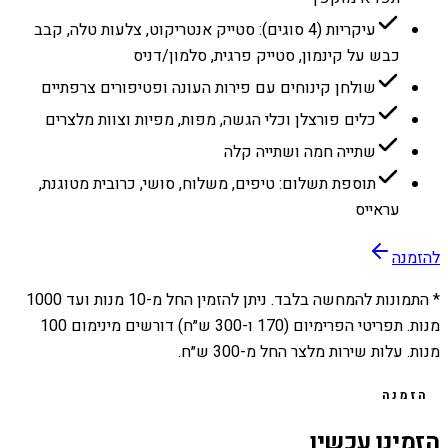
עיקריות (4 סוגים): סטייק אנטריקוט, צלעות טלה, קבב
כבש על קינמון, סטייק פרגית, סלמון/דניס
שולחן קינוחים עם פירות העונה ופטיפורים צרפתיים
כלים פורצלן וכלי הגשה, מפות, מפיות וצוות מלצרים
שתייה חמה ושתייה קלה
תוספת תשלום: טיפים, משלוח, סושי, כרובית מטוגנת,
עראייס
להזמנה
* התמונות להמחשה בלבד. ניתן להזמין החל מ-
10
מנות ועד
1000
מנות. תפריטי הפרימיום (170 ו-300 ש״ח) דורשים מינימום 100
מנות. עלות שירות מלצר החל מ-300 ש״ח.
הזמנה
הזמינו עכשיו