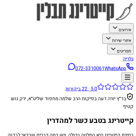
אירועים
איזורי שירות
תפריטים
גלריה
072-3310061
WhatsApp
5.0
·
22
ביקורות
בד״ץ יורה דעה בפיקוח הרב שלמה מחפוד שליט״א, ירק גוש
קטיף
קייטרינג בטבע כשר למהדרין
בחירת קייטרינג היא החלטה גדולה, ויש כמה דברים שכדאי לבדוק