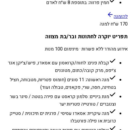
חמין פרווה: בתוספת 8 ש״ח לאדם
להזמנה
170 ש״ח למנה
תפריט יוקרה לחתונות ובר/בת מצווה
אירוע מהודר ללא פשרות · מינימום 100 מנות
קבלת פנים: לחוח/קרואסון עם אסאדו, פיש/צ׳יקן אנד
צ׳יפס, מרק קובה/כתום, מטוגנים
מנה ראשונה: 11 סוגים (חומוס פטריות, מטבוחה, חציל
בטחינה, חסה, שרי, פקאנים, טבולה ועוד)
מנת ביניים: סלמון קראסט עם פירה בטטה / סיגר בשר
וצנוברים / טורטייה פטריות יער
מנה עיקרית: אסאדו עסיסי / פרגית ים תיכונית / סטייק
כרובית או פילה פורטבלו