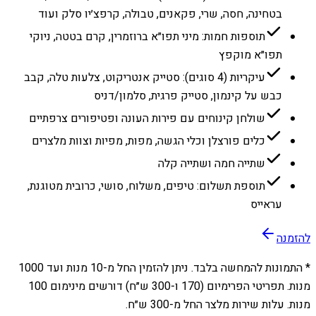
בטחינה, חסה, שרי, פקאנים, טבולה, קרפצ׳יו סלק ועוד
תוספות חמות: מיני תפו״א ברוזמרין, קרם בטטה, ניוקי
תפו״א מוקפץ
עיקריות (4 סוגים): סטייק אנטריקוט, צלעות טלה, קבב
כבש על קינמון, סטייק פרגית, סלמון/דניס
שולחן קינוחים עם פירות העונה ופטיפורים צרפתיים
כלים פורצלן וכלי הגשה, מפות, מפיות וצוות מלצרים
שתייה חמה ושתייה קלה
תוספת תשלום: טיפים, משלוח, סושי, כרובית מטוגנת,
עראייס
להזמנה
* התמונות להמחשה בלבד. ניתן להזמין החל מ-
10
מנות ועד
1000
מנות. תפריטי הפרימיום (170 ו-300 ש״ח) דורשים מינימום 100
מנות. עלות שירות מלצר החל מ-300 ש״ח.