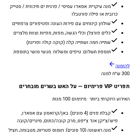
מנה עיקרית: אסאדו עסיסי / פרגית ים תיכונית / סטייק
כרובית או פילה פורטבלו
שולחן קינוחים עם פירות העונה ופטיפורים צרפתיים
כלים פורצלן וכלי הגשה, מפות, מפיות וצוות מלצרים
שתייה חמה ושתייה קלה (קוקה קולה ופריגת)
תוספת תשלום: טיפים ומשלוח. מגשי סושי בתוספת.
להזמנה
300 ש״ח למנה
תפריט VIP פרימיום — על האש בשרים מובחרים
האירוע היוקרתי ביותר · מינימום 100 מנות
קבלת פנים (4 סוגים): באן/קרואסון עם אסאדו,
פיש/צ׳יקן אנד צ׳יפס, מרק קובה/כתום, סיגרים/קובה
מנה ראשונה (10 סוגים): חומוס פטריות, מטבוחה, חציל