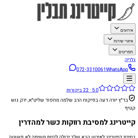
אירועים
איזורי שירות
תפריטים
גלריה
072-3310061
WhatsApp
5.0
·
22
ביקורות
בד״ץ יורה דעה בפיקוח הרב שלמה מחפוד שליט״א, ירק גוש
קטיף
קייטרינג למסיבת רווקות כשר למהדרין
בחירת קייטרינג לאירוע הבא שלך יכולה להיות משימה לא פשוטה.