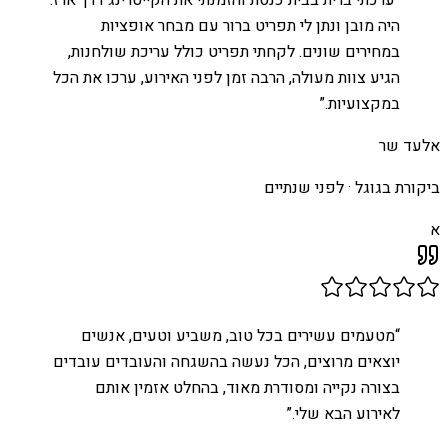
“
ערכתי ברית בבית כנסת והזמנתי את הקייטרינג דרך ארז.
היה מובן ונתן לי תפריט ברור עם מבחר אופציות
במחירים שונים. לקחתי תפריט כולל עריכת שולחנות,
הגיע צוות מעולה, הרבה זמן לפני האירוע, ערכו את הכל
במקצועיות.
”
אלעד שר
ביקורת בגוגל ·
לפני שנתיים
א
“
מטעמים עשירים בכל טוב, משביע וטעים, אנשים
יוצאים מרוצים, הכל נעשה בהשגחה והעובדים עובדים
בצורה נקייה ומסודרת מאוד, בהחלט אזמין אותם
לאירוע הבא שלי.
”