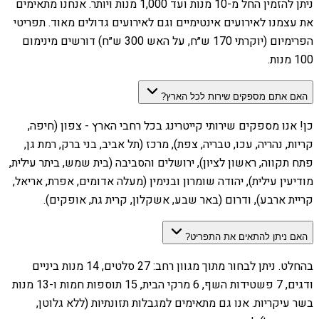
ניתן להזמין החל מ-10 מנות ועד 1,000 מנות ויותר. אנחנו מתאימים
את עצמנו לאירועים אינטימיים וגם לאירועים גדולים מאוד. תפריטי
הפרימיום (יוקרתי 170 ש״ח, על האש 300 ש״ח) דורשים מינימום
100 מנות.
האם אתם מספקים שירות לכל הארץ?
כן! אנו מספקים שירותי קייטרינג בכל רחבי הארץ - צפון (חיפה,
קריות, נהריה, עכו, טבריה, צפת), מרכז (תל אביב, בני ברק, רמת גן,
פתח תקווה, ראשון לציון), ירושלים והסביבה (בית שמש, ביתר עילית,
מודיעין עילית), יהודה שומרון ובנימין (מעלה אדומים, אפרת, אריאל,
קריית ארבע), ודרום (באר שבע, אשקלון, קרית גת, אופקים).
האם ניתן להתאים את התפריט?
בהחלט. ניתן לבחור מתוך מגוון רחב: 27 סלטים, 14 מנות ביניים
ודגים, 7 פשטידות השף, 6 מרקי הבית, 15 תוספות חמות ו-13 מנות
בשר עיקריות. אנו גם מתאימים למגבלות תזונתיות (ללא גלוטן,