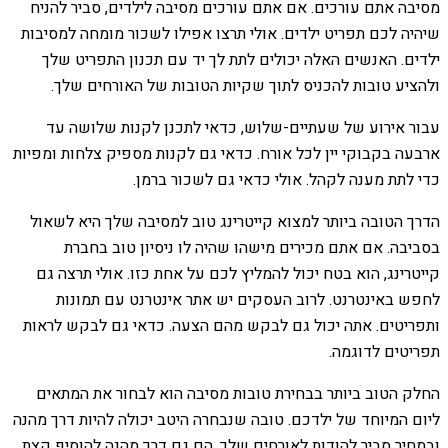
מסיבה אתם עורכים. אם אתם עורכים מסיבה לילדים, סביר להניח
שיהיה לכם תפריט ילדים. אולי תרצו אפילו לשכור מומחה למסיבות
ילדים. האנשים האלה יכולים לתת לך יד עם תכנון התפריט שלך
ולהציע טובות להכניס לתוך שקיות הטובות של האורחים שלך.
עבור אירוע של שעתיים-שלוש, כדאי לתכנן לקנות שלושה עד
ארבעה בקבוקי יין לכל אורח. כדאי גם לקנות מספיק צלחות ומפיות
כדי לתת מענה לקהל. אולי כדאי גם לשכור ברמן.
הדרך הטובה ביותר למצוא קייטרינג טוב למסיבה שלך היא לשאול
בסביבה. אם אתם מכירים מישהו שהיה לו ניסיון טוב בחברת
קייטרינג, הוא בטח יכול להמליץ ​​לכם על אחת כזו. אולי תרצה גם
לחפש באינטרנט. לרוב העסקים יש אתר אינטרנט עם תמונות
ותפריטים. אתה יכול גם לבקש מהם הצעה. כדאי גם לבקש לראות
תפריטים לדוגמה.
החלק הטוב ביותר בבחירת טובות מסיבה הוא לבחור את המתאים
ליום המיוחד של ילדכם. טובה שנבחרה היטב יכולה להיות דרך מהנה
ובמחיר סביר להודות לאורחים שלך. הם גם דרך מהנה להוסיף קצת