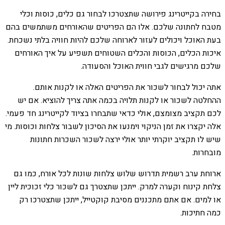
בחירה בקייטרינג פירושה שתצטרכו לבחור גם כלים, כוסות וכלי
מטבח לחתונה שלכם. אלו הם הפריטים שהאורחים משתמשים בהם
בעת האוכל ויכולים לעזור לארוחה שלכם להיות חוויה בלתי נשכחת.
איכות הכלים, הכוסות והכלים השטוחים תשפיע על איך האורחים
שלכם מרגישים לגבי חווית האוכל והסעודה.
אתה יכול לבחור לשכור את הפריטים האלה או לקנות אותם.
ההחלטה לשכור או לקנות תלויה בכמה אתה צריך להוציא. אם יש
לכם תקציב מצומצם, אולי כדאי שתבחרו בציוד לקייטרינג חד פעמי.
אלה יקצרו את זמן הניקוי וימנעו את הסיכון לשבור צלחות וכוסות. מי
שיש לו תקציב יוקרתי יותר אולי ירצה לשכור השכרות חתונות
מובחרות.
ארוחת ערב רשמית תדרוש שלוש צלחות שונות לכל אורח, כמו גם
צלחת קינוח וקערה למרק. ייתכן שתצטרך גם לשכור כלי זכוכית ליין
או למים. אם אתם מתכננים מסיבת קוקטייל, ייתכן שתצטרכו רק
כמה חתיכות.