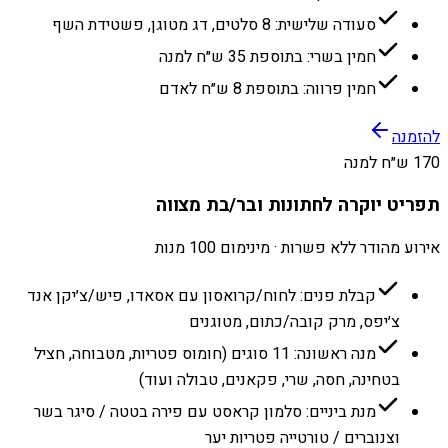
סעודה שלישית: 8 סלטים, דג מטוגן, פשטידת השף
חמין בשרי: בתוספת 35 ש״ח למנה
חמין פרווה: בתוספת 8 ש״ח לאדם
להזמנה
170 ש״ח למנה
תפריט יוקרה לחתונות ובר/בת מצווה
אירוע מהודר ללא פשרות · מינימום 100 מנות
קבלת פנים: לחוח/קרואסון עם אסאדו, פיש/צ׳יקן אנד
צ׳יפס, מרק קובה/כתום, מטוגנים
מנה ראשונה: 11 סוגים (חומוס פטריות, מטבוחה, חציל
בטחינה, חסה, שרי, פקאנים, טבולה ועוד)
מנת ביניים: סלמון קראסט עם פירה בטטה / סיגר בשר
וצנוברים / טורטייה פטריות יער