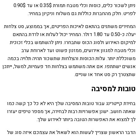
ניתן לשכור כלים, כוסות וכלי מטבח תמורת 0.35$ או עד 0.90$
לפריט. חלק מהחברות כוללות גם משלוח וניקיון במחיר.
המחירים משתנים בהתאם לאיכות הפריטים, אך בממוצע, סט צלחות
יעלה כ-0.50 עד 1.80 דולר. המחיר יכול לעלות או לרדת בהתאם
למיקום האירוע ולסוג הכוס שתבחרו. ניתן להשתמש בכלי זכוכית
וכלי מטבח למגוון אירועים, ממזנון פשוט ועד לארוחת ערב
משוכללת יותר. עלות הכוסות והצלחות שתשכור תהיה תלויה בכמה
אנשים ישתתפו. אם אתה משתמש בצלחות חד פעמיות, למשל, ייתכן
שתצטרך רק סט אחד או שניים.
טובות למסיבה
בחירת קייטרינג עבור טובות המסיבה שלך היא לא כל כך קשה כמו
שאתה חושב. ישנן אפשרויות רבות לבחירה, אך מספר טיפים יעזרו
לך למצוא את האפשרות הטובה ביותר לאירוע שלך.
הדבר הראשון שצריך לעשות הוא לשאול את עצמכם איזה סוג של