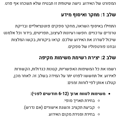
המפורט של האירוע. גישה שיטתית זו תבטיח שלא תשכחו אף פרט.
שלב 1: מחקר ואיסוף מידע
התחילו באיסוף השראה, מחקר ספקים פוטנציאליים ובדיקת
טרנדים עדכניים. חפשו רעיונות לעיצוב, תפריטים, בידור וכל אלמנט
שיכול לשדרג את האירוע שלכם. קראו ביקורות, בקשו המלצות
ובחנו פורטפוליו של ספקים.
שלב 2: יצירת רשימת משימות מקיפה
רשמו את כל המשימות האפשריות, קטנות כגדולות, הקשורות
לאירוע. אל תחששו לפרט יתר על המידה בשלב זה. לאחר מכן,
קטלגו אותן לפי לוחות זמנים:
משימות לטווח ארוך (6-12 חודשים לפני):
בחירת תאריך סופי.
קביעת תקציב והשגת אישורים (אם נדרש).
בחירת וסגירת מקום האירוע.