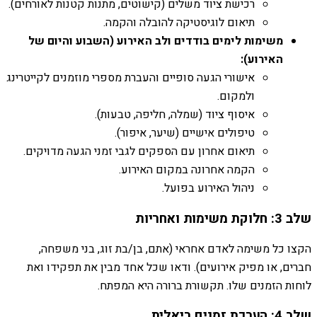
רכישת ציוד משלים (קישוטים, מתנות קטנות לאורחים).
תיאום לוגיסטיקה להובלה והקמה.
משימות לימים בודדים ולב האירוע (השבוע והיום של
האירוע):
אישורי הגעה סופיים והעברת מספרי מוזמנים לקייטרינג
ולמקום.
איסוף ציוד (שמלה, חליפה, טבעות).
טיפולים אישיים (שיער, איפור).
תיאום אחרון עם הספקים לגבי זמני הגעה מדויקים.
הקמה אחרונה במקום האירוע.
ניהול האירוע בפועל.
שלב 3: חלוקת משימות ואחריות
הקצו כל משימה לאדם אחראי (אתם, בן/בת זוג, בני משפחה,
חברים, או מפיק אירועים). ודאו שכל אחד מבין את תפקידו ואת
לוחות הזמנים שלו. תקשורת ברורה היא המפתח.
שלב 4: הערכת זמנים ריאלית