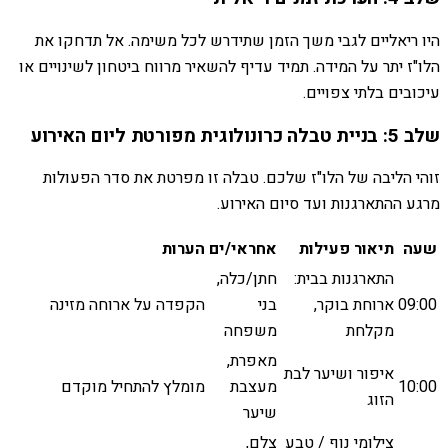
היו ריאליים לגבי משך הזמן שתידרש לכל משימה. אל תדחקו את
הלו"ז יתר על המידה. תמיד עדיף להשאיר מרווח ביטחון לשינויים או
עיכובים בלתי צפויים.
שלב 5: בניית טבלה כרונולוגית מפורטת ליום האירוע
זוהי הליבה של הלו"ז שלכם. טבלה זו מפרטת את סדר הפעולות
מרגע ההתארגנות ועד סיום האירוע.
שעה
תיאור פעילות
אחראי/ים
הערות
התארגנות בבית:
חתן/כלה,
09:00
ארוחת בוקר,
בני
הקפדה על ארוחה מזינה
מקלחת
משפחה
מאפרת,
איפור ושיער לבת
10:00
מעצבת
מומלץ להתחיל מוקדם
הזוג
שיער
צילומי נוף / טבע
צלם,