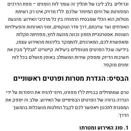
וגדולים. בלב ליבו של תהליך זה עומד לוח הזמנים – מפת הדרכים
המפורטת של היום המיוחד שלכם. לו"ז מדויק אינו רק רשימת
מטלות; הוא הכלי שמבטיח הרמוניה בין כל מרכיבי האירוע: מהגעת
האורחים ועד עזיבתם, דרך סדר הטקסים, זמני הארוחות והפעילויות
השונות. אסטרטגיית תזמון נכונה מונעת לחץ, מפחיתה תקלות
ומאפשרת לכם, המארגנים, להתמקד בליהנות מהאירוע עצמו,
בידיעה שכל הפרטים מטופלים ביעילות. קייטרינג "תבלין" מבין את
חשיבות הדיוק ומספק שירות המשתלב באופן מושלם בכל לוח
זמנים מוקפד.
הבסיס: הגדרת מטרות ופרטים ראשוניים
טרם שמתחילים בבניית לו"ז מפורט, חיוני להניח את היסודות על ידי
הגדרה ברורה של הפרטים הבסיסיים של האירוע. שלב זה יספק את
המסגרת לתכנון ויאפשר לכם לקבל החלטות מושכלות בהמשך
הדרך.
1. סוג האירוע ומטרתו