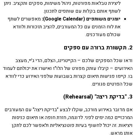
ליצירת טבלאות מפורטות, ניהול משימות, ספקים ותקציב. ניתן
לשתף אותם בקלות עם שותפים לתכנון.
יומנים משותפים (Google Calendar):
מאפשרים לשתף
את לוח הזמנים עם כל המעורבים, להציב תזכורות ולוודא
שכולם מעודכנים.
2. תקשורת ברורה עם ספקים
ודאו שכל הספקים שלכם – הקייטרינג, הצלם, הדי ג'יי, מעצב
האירועים – קיבלו עותק מפורט של הלו"ז ואישרו את יכולתם לעמוד
בו. קיימו פגישות תיאום קצרות בשבועות שלפני האירוע כדי לוודא
שכל הפרטים סגורים.
3. "בדיקת ריצה" (Rehearsal)
אם מדובר באירוע מורכב, שקלו לבצע "בדיקת ריצה" עם המעורבים
המרכזיים כמה ימים לפני. לדוגמה, חזרת חופה או תיאום כניסות
ויציאות. זה יכול לחשוף בעיות פוטנציאליות ולאפשר לכם לתקן
אותן מראש.