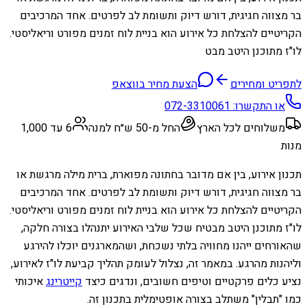
בר מצווה חגיגית, דורש דיוק ותשומת לב לפרטים. אחד המרכיבים
הקריטיים להצלחת כל אירוע הוא בניית לוח זמנים מפורט וריאליסטי.
לו"ז מתוכנן היטב מבט
לתפריט ומחירים
הצעת מחיר בווצאפ
או התקשרו:
072-3310061
משלוחים לכל הארץ
החל מ-50 ש״ח למנה
6 עד 1,000
מנות
תכנון אירוע, בין אם מדובר בחתונה מפוארת, ברית מילה מרגשת או
בר מצווה חגיגית, דורש דיוק ותשומת לב לפרטים. אחד המרכיבים
הקריטיים להצלחת כל אירוע הוא בניית לוח זמנים מפורט וריאליסטי.
לו"ז מתוכנן היטב מבטיח שכל שלבי האירוע יתנהלו בצורה חלקה,
שהאורחים ייהנו מחוויה בלתי נשכחת, ושהמארגנים יוכלו להירגע
וליהנות מהרגע. במאמר זה, נצלול לעומק תהליך קביעת לו"ז לאירוע,
נציע כלים פרקטיים וטיפים חשובים, ונדגים כיצד
קייטרינג
איכותי
כמו "תבלין" משתלב בצורה אופטימלית בתכנון זה.