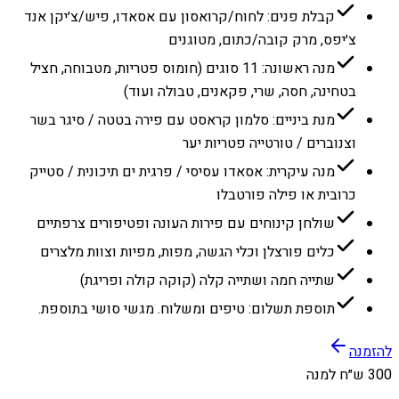
קבלת פנים: לחוח/קרואסון עם אסאדו, פיש/צ׳יקן אנד
צ׳יפס, מרק קובה/כתום, מטוגנים
מנה ראשונה: 11 סוגים (חומוס פטריות, מטבוחה, חציל
בטחינה, חסה, שרי, פקאנים, טבולה ועוד)
מנת ביניים: סלמון קראסט עם פירה בטטה / סיגר בשר
וצנוברים / טורטייה פטריות יער
מנה עיקרית: אסאדו עסיסי / פרגית ים תיכונית / סטייק
כרובית או פילה פורטבלו
שולחן קינוחים עם פירות העונה ופטיפורים צרפתיים
כלים פורצלן וכלי הגשה, מפות, מפיות וצוות מלצרים
שתייה חמה ושתייה קלה (קוקה קולה ופריגת)
תוספת תשלום: טיפים ומשלוח. מגשי סושי בתוספת.
להזמנה
300 ש״ח למנה