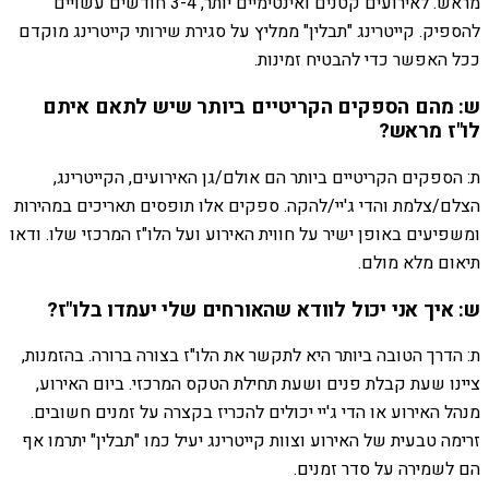
מראש. לאירועים קטנים ואינטימיים יותר, 3-4 חודשים עשויים
להספיק. קייטרינג "תבלין" ממליץ על סגירת שירותי קייטרינג מוקדם
ככל האפשר כדי להבטיח זמינות.
ש: מהם הספקים הקריטיים ביותר שיש לתאם איתם
לו"ז מראש?
ת: הספקים הקריטיים ביותר הם אולם/גן האירועים, הקייטרינג,
הצלם/צלמת והדי ג'יי/להקה. ספקים אלו תופסים תאריכים במהירות
ומשפיעים באופן ישיר על חווית האירוע ועל הלו"ז המרכזי שלו. ודאו
תיאום מלא מולם.
ש: איך אני יכול לוודא שהאורחים שלי יעמדו בלו"ז?
ת: הדרך הטובה ביותר היא לתקשר את הלו"ז בצורה ברורה. בהזמנות,
ציינו שעת קבלת פנים ושעת תחילת הטקס המרכזי. ביום האירוע,
מנהל האירוע או הדי ג'יי יכולים להכריז בקצרה על זמנים חשובים.
זרימה טבעית של האירוע וצוות קייטרינג יעיל כמו "תבלין" יתרמו אף
הם לשמירה על סדר זמנים.