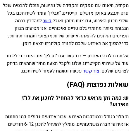
מקיפה, תיאום עם ספקים והקפדה על גמישות, תוכלו להבטיח שכל
פרט יתבצע באופן מושלם. קייטרינג "תבלין" עומד לשירותכם בכל
שלבי תכנון האירוע, עם צוות מיומן ואוכל
כשר
למהדרין ברמה
הגבוהה ביותר, מחומרי גלם טריים ואיכותיים. אנו מציעים מגוון
תפריטים הניתנים להתאמה אישית, שירות מקצועי ותמחור תחרותי,
כדי להפוך את האירוע שלכם לחוויה קולינרית יוצאת דופן.
אל תחכו לרגע האחרון – צרו קשר עם "תבלין" עוד היום כדי ללמוד
עוד על שירותי הקייטרינג שלנו ולקבל הצעת מחיר שתתאים בדיוק
לצרכים שלכם.
צור קשר
עכשיו ונשמח לעמוד לשירותכם.
שאלות נפוצות (FAQ)
ש: כמה זמן מראש כדאי להתחיל לתכנן את לו"ז
האירוע?
ת: תלוי בגודל ובמורכבות האירוע. עבור אירועים גדולים כמו חתונות
או אירועי חברה משמעותיים, מומלץ להתחיל לתכנן 6-12 חודשים