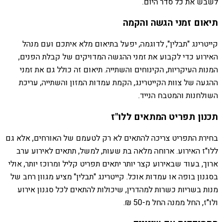
לשבש את כל סדר היום.
תיאום זמני הגשה והקמה
קייטרינג "תבלין", לדוגמה, יפעל בתיאום מלא איתכם ועם מנהל
האירוע כדי לקבוע את זמני ההגשה המדויקים של קבלת הפנים,
המנות העיקריות, הקינוחים והשתייה. תיאום זה כולל גם את זמני
ההגעה של צוות הקייטרינג, הקמת עמדות המזון והשתייה, עריכת
השולחנות והמטבח הנייד.
תכנון תפריט המתאים ללו"ז
בחירת התפריט צריכה להתאים לא רק לטעמם של האורחים, אלא גם
ללו"ז האירוע. ארוחה מלאה בת שעות, למשל, תתאים לאירוע ערב
ארוך, בעוד שבאירוע קצר יותר יתאים תפריט קליל ומרוכז יותר, אולי
בסגנון בופה או עמדות אוכל. קייטרינג "תבלין" מציע מגוון רחב של
מנות בשריות כשרות למהדרין, שיכולות להתאים לכל סגנון אירוע
ולו"ז, החל ממנה החל מ-50 ₪.