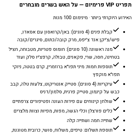
תפריט VIP פרימיום — על האש בשרים מובחרים
האירוע היוקרתי ביותר · מינימום 100 מנות
קבלת פנים (4 סוגים): באן/קרואסון עם אסאדו,
פיש/צ׳יקן אנד צ׳יפס, מרק קובה/כתום, סיגרים/קובה
מנה ראשונה (10 סוגים): חומוס פטריות, מטבוחה, חציל
בטחינה, חסה, שרי, פקאנים, טבולה, קרפצ׳יו סלק ועוד
תוספות חמות: מיני תפו״א ברוזמרין, קרם בטטה, ניוקי
תפו״א מוקפץ
עיקריות (4 סוגים): סטייק אנטריקוט, צלעות טלה, קבב
כבש על קינמון, סטייק פרגית, סלמון/דניס
שולחן קינוחים עם פירות העונה ופטיפורים צרפתיים
כלים פורצלן וכלי הגשה, מפות, מפיות וצוות מלצרים
שתייה חמה ושתייה קלה
תוספת תשלום: טיפים, משלוח, סושי, כרובית מטוגנת,