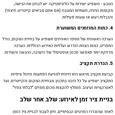
הטבע - משפיע ישירות על הלוגיסטיקה. יש לבחון את הגישה,
מקומות החניה, תשתיות המטבח (אם אתם מביאים קייטרינג חיצוני)
והגבלות רעש או שעות פעילות.
4. כמות המוזמנים המשוערת
הערכה ראשונית של מספר האורחים תשפיע על בחירת המקום, גודל
התפריט, כמות הצוות הנדרש ועלויות האירוע הכוללות. הערכה
מדויקת יותר תאפשר תכנון אופטימלי של הישיבה, ההגשה והשירות.
5. הגדרת תקציב
קביעת תקציב מראש היא חיונית למניעת הפתעות וניהול ציפיות.
התקציב ישפיע על כל היבט בתכנון: מבחירת המקום והקייטרינג ועד
לאטרקציות ועיצוב. מומלץ להקצות סכום מסוים "לבלתי צפוי".
בניית ציר זמן לאירוע: שלב אחר שלב
לאחר שהוגדרו הפרטים הבסיסיים, ניתן לעבור לבניית ציר הזמן