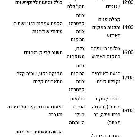
12:00
כולל נסיעות ללוקיישנים
/ זוגיים
חתן/כלה
צוות
קבלת פנים
קייטרינג,
הקמת עמדות מזון ושתיה,
14:00
והכנות במקום
צוות
סידורי שולחנות
האירוע
המקום
צילומי משפחה
צלם,
16:00
חשוב לדייק בזמנים
במקום האירוע
משפחות
צוות
הגעת האורחים
המקום,
מוזיקת רקע, שתיה קלה,
17:00
וקבלת פנים
צוות
מתאבנים קלים
קייטרינג
חופה / טקס
רב/עורך
מרכזי (לדוגמה:
הטקס,
תיאום עם ספקים על תאורה
18:00
ברית מילה, בר
בעלי
והגברה
מצווה)
השמחה
הגשה ראשונית של מנות
סעודת מצווה /