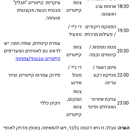
צוות
עיקריות. קייטרינג "תבלין"
18:30
ארוחת ערב
קייטרינג
מבטיח הגשה מקצועית
ראשונה
וטעימה.
הפסקת ריקודים
די ג'יי /
19:30
/ פעילות מרכזית
מפעיל
עמדת קינוחים, שתיה חמה. יש
מנות נוספות /
צוות
20:30
לדאוג גם לאורחים המעדיפים
קינוחים וקפה
קייטרינג
קייטרינג טבעוני/צמחוני
.
סיום רשמי /
די ג'יי /
22:00
מוזיקת רקע
מנהל
פירוק עמדות קייטרינג וציוד
עדינה
אירוע
צוות
עזיבת אחרוני
המקום,
23:00
ניקיון כללי
האורחים ופינוי
צוות
קייטרינג
הערה:
טבלה זו היא דוגמה בלבד, ויש להתאימה באופן מדויק לאופי