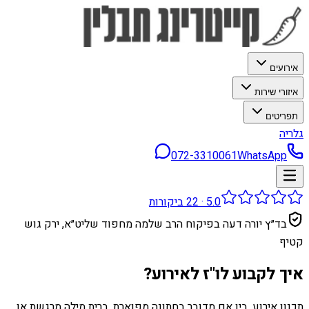
אירועים
איזורי שירות
תפריטים
גלריה
072-3310061
WhatsApp
5.0
·
22
ביקורות
בד״ץ יורה דעה בפיקוח הרב שלמה מחפוד שליט״א, ירק גוש
קטיף
איך לקבוע לו"ז לאירוע?
תכנון אירוע, בין אם מדובר בחתונה מפוארת, ברית מילה מרגשת או