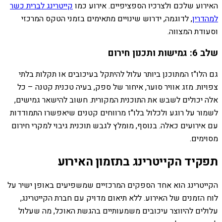
האירוע שלכם ולצרכיו הספציפיים. אירוע כמו
קייטרינג לברית כשר
למהדרין
, לדוגמה, ידרוש שינויים מתאימים בזמני הטקס המרכזי
וסעודת המצווה.
שלב 6: גמישות ותכנון חירום
גם הלו"ז המתוכנן ביותר עלול להיתקל בעיכובים או תקלות בלתי
צפויות. מזג אוויר סוער, איחור של ספק, בעיה טכנית קטנה – כל
אלה יכולים לשבש את התוכנית המקורית. חשוב להישאר גמישים,
לשמור על רוגע ולכלול בלו"ז מרווחים קטנים שיאפשרו התמודדות
עם אירועים כאלה. בנוסף, מומלץ לגבש תוכנית גיבוי למקרי חירום
מסוימים.
תפקיד הקייטרינג בתזמון האירוע
הקייטרינג הוא אחד הספקים המרכזיים שמשפיעים באופן ישיר על
לוח הזמנים של האירוע. ללא תיאום מדויק עם חברת הקייטרינג,
עלולים להיווצר עיכובים משמעותיים בהגשת האוכל, מה שעלול