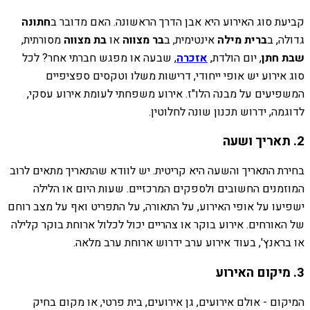
קביעת סוג האירוע היא אבן הדרך הראשונה. האם מדובר ב
חתונה
גדולה, ב
ברית מילה
אינטימית, ב
בר מצווה
או
בת מצווה
מסורתית,
שבת חתן
, יום הולדת,
אזכרה
, שבעה או מפגש חברתי אחר? לכל
סוג אירוע יש אופי ייחודי, דרישות משלו וטקסים ספציפיים
המשפיעים על מבנה הלו"ז. אירוע משפחתי לעומת אירוע עסקי,
לדוגמה, ידרוש תכנון שונה לחלוטין.
2. תאריך ושעה
בחירת התאריך והשעה היא קריטית. יש לוודא שהתאריך מתאים לרוב
המוזמנים החשובים ולספקים המרכזיים. שעות היום או הלילה
ישפיעו על אופי האירוע, על התאורה, על התפריט ואף על מצב רוחם
של האורחים. אירוע בוקר או צהריים יכול לכלול ארוחת בוקר קלילה
או בראנץ', בעוד אירוע ערב ידרוש ארוחת ערב מלאה.
3. מיקום האירוע
המיקום - אולם אירועים, גן אירועים, בית פרטי, או מקום בחיק