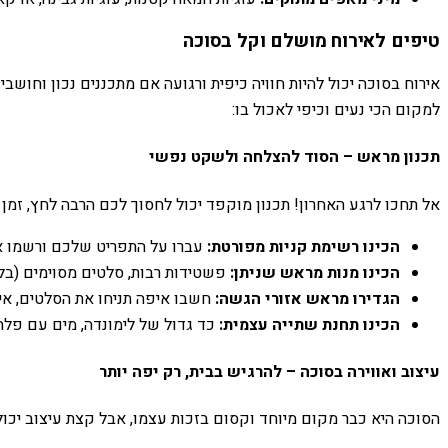
טיפים לאירוח מושלם וקל בסוכה
אירוח בסוכה יכול להיות חוויה כיפית ורגועה אם מתכננים נכון וחו
למקום הכי נעים וכיפי לאכול בו:
תכנון מראש – הסוד להצלחה ולשקט נפשי
אל תחכו לרגע האחרון! תכנון מוקפד יכול לחסוך לכם הרבה לחץ, זמן 
הכינו רשימת קניות מפורטת:
עברו על התפריט שלכם ורשמו את 
הכינו מנות מראש שניתן:
פשטידות רבות, סלטים מסוימים (בלי
הגדירו מראש אזורי הגשה:
חשבו איפה תניחו את הסלטים, איפ
הכינו תחנת שתייה עצמית:
כד גדול של לימונדה, מים עם פלחי
עיצוב ואווירה בסוכה – להרגיש בבית, רק יפה יותר
הסוכה היא כבר מקום מיוחד וקסום בזכות עצמו, אבל קצת עיצוב יכול 