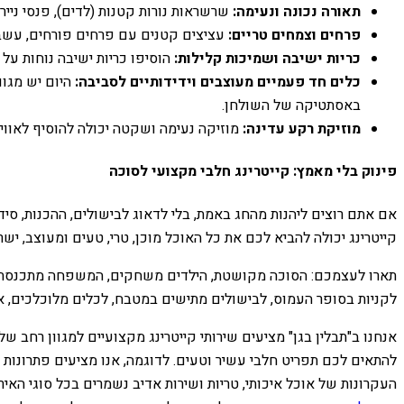
תאורה נכונה ונעימה:
שרשראות נורות קטנות (לדים), פנסי נייר 
פרחים וצמחים טריים:
עציצים קטנים עם פרחים פורחים, עשבי 
כריות ישיבה ושמיכות קלילות:
הוסיפו כריות ישיבה נוחות על 
כלים חד פעמיים מעוצבים וידידותיים לסביבה:
היום יש מגוו
באסתטיקה של השולחן.
מוזיקת רקע עדינה:
מוזיקה נעימה ושקטה יכולה להוסיף לאווי
פינוק בלי מאמץ: קייטרינג חלבי מקצועי לסוכה
אם אתם רוצים ליהנות מהחג באמת, בלי לדאוג לבישולים, ההכנות, סיד
קייטרינג יכולה להביא לכם את כל האוכל מוכן, טרי, טעים ומעוצב, י
תארו לעצמכם: הסוכה מקושטת, הילדים משחקים, המשפחה מתכנסת, ועל
לקניות בסופר העמוס, לבישולים מתישים במטבח, לכלים מלוכלכים, או
אנחנו ב"תבלין בגן" מציעים שירותי קייטרינג מקצועיים למגוון רחב 
להתאים לכם תפריט חלבי עשיר וטעים. לדוגמה, אנו מציעים פתרונות ק
העקרונות של אוכל איכותי, טריות ושירות אדיב נשמרים בכל סוגי הא