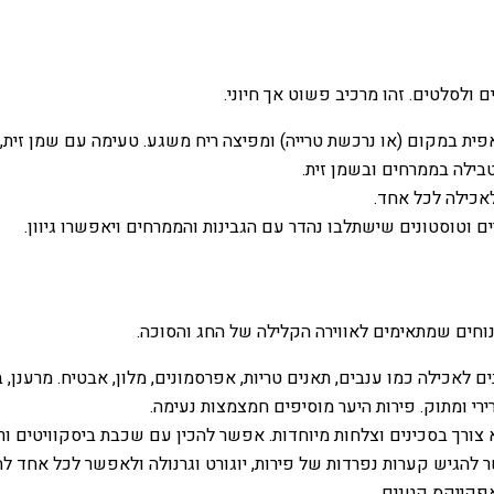
ולסלטים. זהו מרכיב פשוט אך חיוני.
אפית במקום (או נרכשת טרייה) ומפיצה ריח משגע. טעימה עם שמן זית,
בילה בממרחים ובשמן זית.
לאכילה לכל אחד.
 וטוסטונים שישתלבו נהדר עם הגבינות והממרחים ויאפשרו גיוון.
נוחים שמתאימים לאווירה הקלילה של החג והסוכה.
ם לאכילה כמו ענבים, תאנים טריות, אפרסמונים, מלון, אבטיח. מרענן, ב
רירי ומתוק. פירות היער מוסיפים חמצמצות נעימה.
 צורך בסכינים וצלחות מיוחדות. אפשר להכין עם שכבת ביסקוויטים ורו
ר להגיש קערות נפרדות של פירות, יוגורט וגרנולה ולאפשר לכל אחד לה
אפקייקס קטנים.