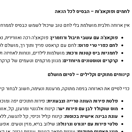
לחמים ופוקאצ'ות – הבסיס לכל הנאה
אין ארוחה חלבית מושלמת בלי לחם טוב שיכול לשמש כבסיס לממרחים 
פוקאצ'ה עם עשבי תיבול ורוזמרין:
פוקאצ'ה רכה ואוורירית, נ
לחם כפרי טרי פרוס:
לחם עם קראסט פריך ותוך רך, מושלם לט
לחמניות ביס קטנות ורכות:
מושלמות לילדים, ונוחות לאחיזה ו
קרקרים וטוסטונים מיוחדים:
מגוון מרקמים וטעמים של קרקרים
קינוחים מתוקים וקלילים – לסיום מושלם
כדי לסיים את הארוחה בנימה מתוקה, מרעננת ונעימה, חשוב לבחור קי
פלטת פירות העונה טרייה וצבעונית:
פירות חתוכים יפה ומוכני
מוס שוקולד לבן עם פירות יער:
קינוח אלגנטי ומרענן, קל, אוו
עוגת גבינה אישית בכוסות:
קינוח קליל וכיפי, קל להגשה, ללא
סלטי פירות עם יוגורט וגרנולה:
שילוב בריא, מזין וטעים. אפש
מיני מאפים מתוקים:
עוגיות חמאה קטנות, עוגיות גבינה, או ק