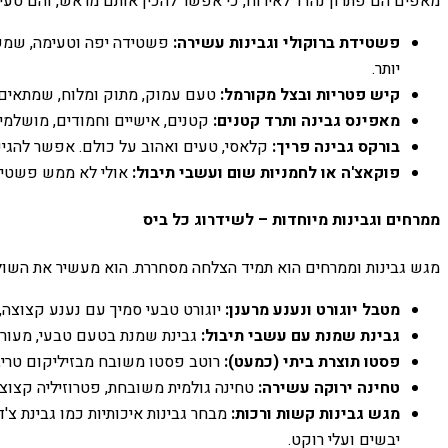
מאפים הם פתרון נהדר לאירוח, כי אפשר להכין אותם מראש, והם טעי
פשטידת ברוקולי וגבינות עשירה:
פשטידה יפה וטעימה, שמשל
יותר.
קיש פטריות ובצל מקורמל:
טעם עמוק, מתוק ומלוח, שמתאים ג
מאפינס גבינה ותרד קטנים:
קטנים, אישיים וחמודים, מושלמים
בורקס גבינה פריך:
קלאסי, טעים ואהוב על כולם. אפשר להגיש
פוקאצ'ה או לחמניות שום ועשבי תיבול:
אולי לא ממש פשטיד
ממרחים וגבינות מיוחדות – לשידרוג כל ביס
מגש גבינות וממרחים הוא תמיד הצלחה מסחררת. הוא מעשיר את השולח
מטבל יוגורט ונענע מרענן:
יוגורט טבעי סמיך עם נענע קצוצה, 
גבינת שמנת עם עשבי תיבול:
גבינת שמנת בטעם טבעי, מעורבב
פסטו תוצרת ביתי (כמעט):
רוטב פסטו משובח מבזיליקום טרי, צ
טחינה ירוקה עשירה:
טחינה גולמית משובחת, פטרוזיליה קצוצה
מגש גבינות קשות ורכות:
מבחר גבינות איכותיות כמו גבינת צ'ד
יבשים ועלי רוקט.