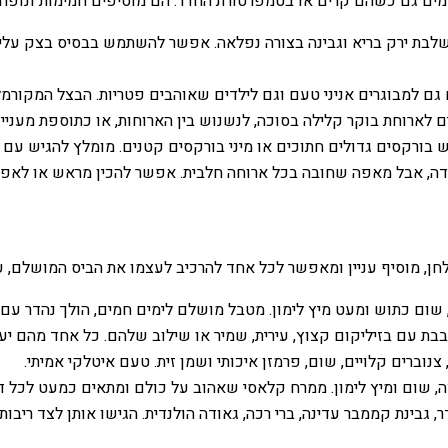
מים גם כשהם קרים או בטמפרטורת החדר. הם מוסיפים חמימות ונופח ב
בת ירק בריא וגבינה בצורה נפלאה. אפשר להשתמש בבסיס בצק עלים 
ם למבוגרים אניני טעם וגם לילדים שאוהבים פטריות. הבצל המקורמל 
 לארוחת בוקר קלילה בסוכה, לנשנוש בין הארוחות, או כתוספת מעניינ
 בורקסים גדולים חתוכים או מיני בורקסים קטנים. מומלץ להגיש עם
ה, אבל מאפה שחובה בכל ארוחה חלבית. אפשר להכין מראש או לאפו
ן, מוסיף עניין ומאפשר לכל אחד להרכיב לעצמו את הביס המושלם, ע
שום כתוש ומעט מיץ לימון. מטבל מושלם לימים חמים, הולך נהדר עם י
ת עם בזיליקום קצוץ, עירית, שמיר או שילוב שלהם. כל אחד מהם יענ
נוברים קלויים, שום, פרמזן איכותי ושמן זית. טעם איטלקי אמיתי.
, שום ומיץ לימון. ממרח קלאסי שאהוב על כולם ומתאים כמעט לכל ד
ר, גבינת קממבר עדינה, ברי רכה, גאודה הולנדית. הגישו אותן לצד ריבות