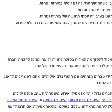
, כשהחושך יורד. זה גם יוסיף בטיחות ונוחות.
יפים ריח טוב וטבעי.
ט בערב. זה יוסיף תחושה של ביתיות ונוחות.
וחזרים. הם יכולים לחסוך לכם שטיפת כלים רבה ולא לפגוע
ול להפוך את האירוח בסוכה לחוויה רגועה ומהנה פי כמה. חברת
ם, להתרווח וליהנות מהאווירה המיוחדת של החג.
די טבחים מומחים עם חומרי גלם איכותיים. אתם לא צריכים לדאוג
רה הטובה.
רים גדול יותר, או אפילו אירוע משפחתי חשוב, אנחנו יכולים
 לברית
,
קייטרינג לבת מצווה
,
קייטרינג לחינה
או
קייטרינג יום הולדת
.
וכלו ליהנות מהאירוע שלכם בשקט ובהנאה אמיתית. אם תרצו לדעת