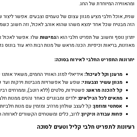
ומהאווירה המיוחדת של החג.
שנית, אוכל חלבי מציע מגוון עצום של טעמים וצבעים. אפשר ליצור שו
הזה מבטיח שכל אחד ימצא משהו שהוא אוהב לאכול, וזה חשוב כשמאר
יתרון נוסף וחשוב של תפריט חלבי הוא ה
גמישות
שלו. אפשר לאכול אות
מאוזנות, בריאות וכיפיות. הכנה מראש של מנות רבות היא עוד בונוס גד
יתרונות התפריט החלבי לאירוח בסוכה:
מרענן וקל לעיכול:
אידיאלי למזג האוויר החמים, משאיר אותנו ק
מגוון עשיר וצבעוני:
שפע של אפשרויות מגבינות וירקות ועד פ
קל להכנה מראש:
פשטידות, סלטים (ללא רוטב), וממרחים רבים 
מתאים לכל הגילאים:
ילדים ומבוגרים כאחד נהנים ממנות חלביו
אסתטי ומוזמן:
קל לעצב שולחן מרהיב ומזמין עם מנות חלביות ט
פחות עבודה וניקיון:
לרוב, כלים ומשטחים הקשורים לארוחה חלב
רעיונות לתפריט חלבי קליל וטעים לסוכה