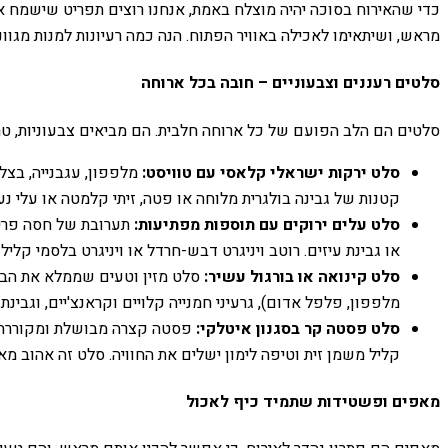
כדי שהאירוח בסוכה יהיה מוצלח באמת, אנחנו רוצים תפריט שישמח את
מראש, ושיתאימו לאכילה באוויר הפתוח. הנה כמה רעיונות למנות מגוו
סלטים רעננים וצבעוניים – חובה בכל ארוחה
סלטים הם הלב הפועם של כל ארוחה חלבית. הם מביאים צבעוניות, טריות,
סלט ירקות ישראלי קלאסי עם טוויסט:
מלפפון, עגבנייה, בצל
קטנות של גבינה בולגרית מלוחה או פטה, זיתי קלמטה או עלי נ
סלט עלים ירוקים עם תוספות מפתיעות:
תערובת של חסה פריכה,
או גבינת עיזים. רוטב ויניגרט דבש-חרדל או ויניגרט בלסמי קליל
סלט קינואה או בורגול עשיר:
סלט מזין וטעים שממלא את הבטן. 
מלפפון, פלפל אדום), גרעיני חמנייה קלויים וקראנצ'יים, וגבינ
סלט פסטה קר בסגנון איטלקי:
פסטה קצרה מבושלת ומקוררת, עם
קליל משמן זית וטיפה לימון ישלים את החוויה. סלט זה אהוב מאו
מאפים ופשטידות שתמיד כיף לאכול