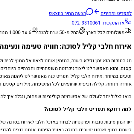
לתפריט ומחירים
הצעת מחיר בווצאפ
או התקשרו:
072-3310061
משלוחים לכל הארץ
החל מ-50 ש״ח למנה
6 עד 1,000 מנות
אירוח חלבי קליל לסוכה: חוויה טעימה ונעי
חג הסוכות הוא זמן נפלא בשנה, המזמין אותנו לצאת אל מחוץ לבית ו
קסום, והוא מאפשר לנו ליצור זיכרונות משפחתיים וחברתיים מיוחדי
וטעים במיוחד: אירוח חלבי קליל. תפריט כזה מאפשר לנו ליהנות מאוכל
אווירה נינוחה, קלילה וכיפית שתתאים לכל המשפחה, מילדים קטנים וע
בואו נצלול יחד לעולם של אפשרויות קולינריות שמחות, ונגלה איך ל
למה דווקא תפריט חלבי קליל לסוכה?
יש המון סיבות טובות ופרקטיות לבחור באוכל חלבי לאירוח בסוכה שלכם
כשחם בחוץ ואנחנו יושבים בסוכה באוויר הפתוח. אנחנו רוצים להרגיש