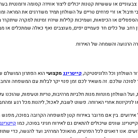
צבעוניים או עששיות קטנות יכולים ליצור אווירה קסומה ורומנטית בערב
תיבול או זרי פרחים טריים על השולחן תמיד משדרגים את המראה ומוס
הספסלים או הכיסאות, ושמיכות קלילות שיהיו זמינות למקרה שיתקרר מע
ן רחב של כלים חד פעמיים יפים, מעוצבים ואף כאלה שמתכלים או ממ
רה הרגועה והשמחה של האירוח.
ור השולחן וכל הלוגיסטיקה,
קייטרינג
מקצועי
הוא הפתרון המושלם שיכ
שר לסוכה שלכם. זה משאיר לכם זמן פנוי יקר לבלות עם המשפחה והחברי
 השולחן מונחות מנות חלביות מרהיבות, טריות וטעימות, שהוכנו על י
 לניקיונות אחרי הארוחה. פשוט לשבת, לאכול, ליהנות מכל רגע ומהחב
של אירועים. בין אם מדובר באירוח קטן למשפחה הקרובה בסוכה, מפגש חב
ייטרינג שונים שיכולים להתאים גם לאירוח חגיגי בסוכה, כמו
קייטרינג
ירועים. אנו דואגים לכל הפרטים, מהאוכל המרהיב ועד להגשה, כדי שת