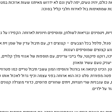
 כולם, יהיה טעים, יפה לעין וגם לא ידרוש מאיתנו שעות ארוכות במטב
נות שמתאימות בול לאירוח חלבי קליל בסוכה:
 ויטמינים ובריאות לשולחן, ומוסיפים חיוניות לארוחה. הקפידו על גיו
 סגול, פלפל בכל הצבעים – קצוצים דק, עם תיבול עדין של שמן זית א
ענע קצוצים שמוסיפים רעננות.
 רוקט פיקנטי, עלי בייבי עדינים, עם תוספות של אגוזי מלך קלויים, 
 יעניק טעם עשיר ומאוזן.
הכינו קינואה או בורגול והוסיפו המון עשבי תיבול טריים כמו פטרוזיל
ת פטה מפוררת. סלט כזה הוא ארוחה בפני עצמה וכיף גדול לאכול אותו ק
 עגבניות שרי חצויות, זיתים שחורים פרוסים, כדורי מוצרלה קטנים (ב
ד על ילדים.