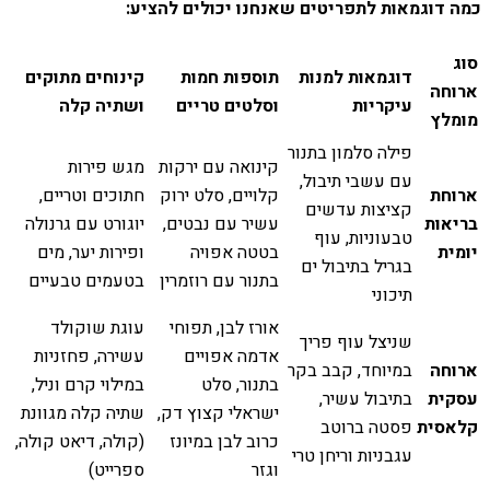
כמה דוגמאות לתפריטים שאנחנו יכולים להציע:
סוג
דוגמאות למנות
תוספות חמות
קינוחים מתוקים
ארוחה
עיקריות
וסלטים טריים
ושתיה קלה
מומלץ
פילה סלמון בתנור
קינואה עם ירקות
מגש פירות
עם עשבי תיבול,
ארוחת
קלויים, סלט ירוק
חתוכים וטריים,
קציצות עדשים
בריאות
עשיר עם נבטים,
יוגורט עם גרנולה
טבעוניות, עוף
יומית
בטטה אפויה
ופירות יער, מים
בגריל בתיבול ים
בתנור עם רוזמרין
בטעמים טבעיים
תיכוני
אורז לבן, תפוחי
עוגת שוקולד
שניצל עוף פריך
אדמה אפויים
עשירה, פחזניות
ארוחה
במיוחד, קבב בקר
בתנור, סלט
במילוי קרם וניל,
עסקית
בתיבול עשיר,
ישראלי קצוץ דק,
שתיה קלה מגוונת
קלאסית
פסטה ברוטב
כרוב לבן במיונז
(קולה, דיאט קולה,
עגבניות וריחן טרי
וגזר
ספרייט)