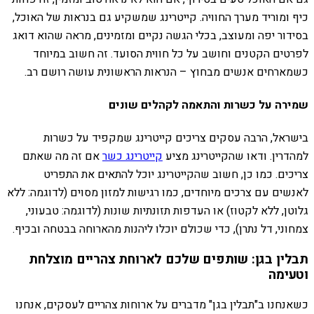
כיף ומוריד מערך החוויה. קייטרינג שמשקיע גם בנראות של האוכל,
בסידור יפה ומעוצב, בכלי הגשה נקיים ומזמינים, מראה שהוא דואג
לפרטים הקטנים וחושב על כל חווית הסועד. זה חשוב במיוחד
כשמארחים אנשים מבחוץ – הנראות הראשונית עושה רושם רב.
שמירה על כשרות והתאמה לקהלים שונים
בישראל, הרבה עסקים צריכים קייטרינג שמקפיד על כשרות
למהדרין. ודאו שהקייטרינג מציע
קייטרינג כשר
אם זה מה שאתם
צריכים. כמו כן, חשוב שהקייטרינג יוכל להתאים את התפריט
לאנשים עם צרכים מיוחדים, כמו רגישות למזון מסוים (לדוגמה: ללא
גלוטן, ללא לקטוז) או העדפות תזונתיות שונות (לדוגמה: טבעוני,
צמחוני, דל נתרן), כדי שכולם יוכלו ליהנות מהארוחה בבטחה ובכיף.
תבלין בגן: שותפים שלכם לארוחת צהריים מוצלחת
וטעימה
כשאנחנו ב"תבלין בגן" מדברים על ארוחות צהריים לעסקים, אנחנו