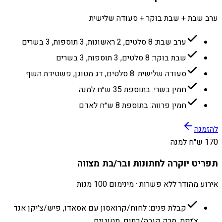
ערב שבת + שבת בוקר + סעודה שלישית
ערב שבת: 8 סלטים, 2 ראשונות, 3 תוספות, 3 בשרים
שבת בוקר: 8 סלטים, 3 תוספות, 3 בשרים
סעודה שלישית: 8 סלטים, דג מטוגן, פשטידת השף
חמין בשרי: בתוספת 35 ש״ח למנה
חמין פרווה: בתוספת 8 ש״ח לאדם
להזמנה
170 ש״ח למנה
תפריט יוקרה לחתונות ובר/בת מצווה
אירוע מהודר ללא פשרות · מינימום 100 מנות
קבלת פנים: לחוח/קרואסון עם אסאדו, פיש/צ׳יקן אנד
צ׳יפס, מרק קובה/כתום, מטוגנים