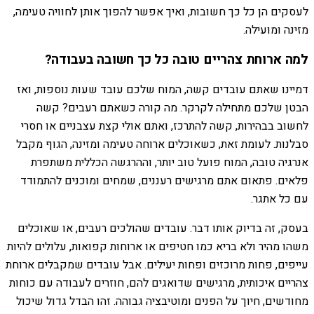
לעסקים הן כל כך חשובות, ואיך אפשר להפוך אותן לחוויה טעימה,
מזינה ומועילה.
למה ארוחת צהריים טובה כל כך חשובה בעבודה?
דמיינו שאתם עובדים קשה, המוח שלכם עובד שעות נוספות, ואז
הבטן שלכם מתחילה לקרקר. מה קורה כשאתם רעבים? קשה
לחשוב בבהירות, קשה להתרכז, ואתם אולי קצת עצבניים או חסרי
סבלנות. לעומת זאת, כשאוכלים ארוחה טעימה ומזינה, הגוף מקבל
אנרגיה טובה, המוח פועל טוב יותר, וההרגשה הכללית משתפרת
פלאים. פתאום אתם מרגישים רעננים, שמחים ומוכנים להתמודד
עם כל אתגר.
בעסק, זה בדיוק אותו דבר. עובדים שהולכים רעבים, או שאוכלים
משהו מהיר ולא בריא כמו חטיפים או ארוחות קפואות, עלולים להיות
עייפים, פחות מרוכזים ופחות יעילים. אבל עובדים שמקבלים ארוחת
צהריים איכותית, מרגישים שדואגים להם, חוזרים לעבודה עם כוחות
מחודשים, חיוך על הפנים ומוטיבציה גבוהה. זהו הבדל גדול שיכול