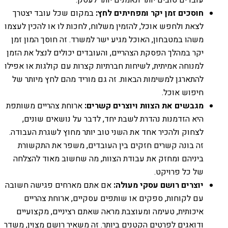
חוסכים זמן יקר ומפחיתים לחץ:
במקום שכל עובד יצטרך
לצאת ולחפש אוכל, להזמין משלוח, לחכות לו או להכין לעצמו
משהו במטבחון, האוכל מגיע ישר למשרד. זה חוסך המון זמן
יקר במהלך הפסקת הצהריים, והעובדים יכולים לנצל את הזמן
למנוחה אמיתית, לשיחות חברתיות קצרות עם קולגות או אפילו
להתארגן למשימות הבאות. זה גם מוריד מהם לחץ מיותר של
חיפוש אוכל.
מגבשים את הצוות ויוצרים קשרים:
ארוחת צהריים משותפת
היא הזדמנות נהדרת לשבת יחד, לדבר על נושאים שונים,
לצחוק ולהכיר אחד את השני טוב יותר מחוץ לשגרת העבודה.
זה בונה קשרים חזקים בין העובדים, משפר את התקשורת
ביניהם ומחזק את עבודת הצוות, מה שחשוב מאוד להצלחה
של כל פרויקט.
יוצרים רושם עסקי מעולה:
אם אתם מארחים פגישה חשובה
עם לקוחות, ספקים או שותפים עסקיים, ארוחת צהריים
איכותית, טעימה ומעוצבת מראה שאתם רציניים, מקצועיים
ודואגים לפרטים הקטנים ביותר. זה משאיר רושם מצוין, משדר