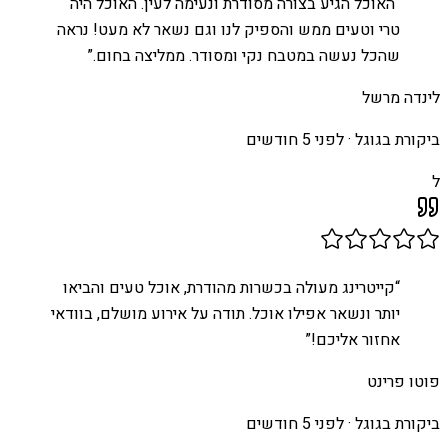
“
האוכל הגיע בצורה מסודרת ונעימה לעין. האוכל היה
טרי וטעים ממש והספיק לנו וגם נשאר לא מעט! נראה
שהכל נעשה במטבח נקי ומסודר. ממליצה בחום.
”
לינדה מרשל
ביקורת בגוגל ·
לפני 5 חודשים
ל
“
קייטרינג מעולה בכשרות מהודרת, אוכל טעים והביאו
יותר ונשאר אפילו אוכל. תודה על אירוע מושלם, בוודאי
אחזור אליכם!
”
פוטו פרינט
ביקורת בגוגל ·
לפני 5 חודשים