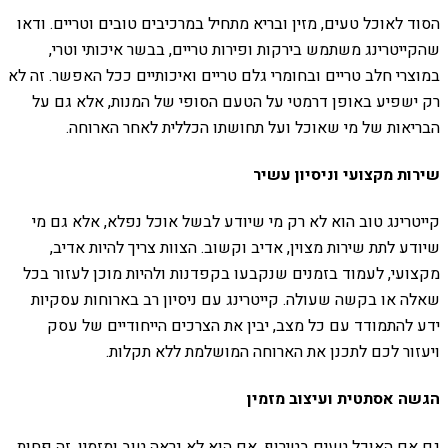
הסוד לאוכל טעים, מזין ובריא מתחיל במרכיבים טובים וטריים. ודאו
שהקייטרינג משתמש בירקות ופירות טריים, בבשר איכותי וטרי,
במוצרי חלב טריים ובחומרי גלם טריים ואיכותיים ככל האפשר. זה לא
רק ישפיע באופן דרמטי על הטעם הסופי של המנות, אלא גם על
הבריאות של מי שאוכל ועל תחושתו הכללית לאחר הארוחה.
שירות מקצועי וניסיון עשיר
קייטרינג טוב הוא לא רק מי שיודע לבשל אוכל נפלא, אלא גם מי
שיודע לתת שירות מצוין, אדיב וקשוב. הצוות צריך להיות אדיב,
מקצועי, לעמוד בזמנים שנקבעו בקפדנות ולהיות מוכן לעזור בכל
שאלה או בקשה שעולה. קייטרינג עם ניסיון רב בארוחות עסקיות
ידע להתמודד עם כל מצב, יבין את הצרכים הייחודיים של עסק
ויעזור לכם לתכנן את הארוחה המושלמת ללא תקלות.
הגשה אסתטית ועיצוב מזמין
גם אם האוכל טעים בטירוף, אם הוא לא נראה טוב ומזמין, זה פחות