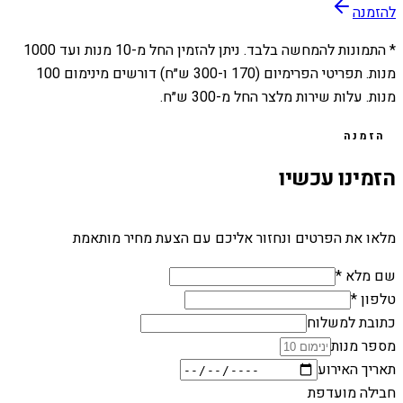
להזמנה
* התמונות להמחשה בלבד. ניתן להזמין החל מ-
10
מנות ועד
1000
מנות. תפריטי הפרימיום (170 ו-300 ש״ח) דורשים מינימום 100
מנות. עלות שירות מלצר החל מ-300 ש״ח.
הזמנה
הזמינו עכשיו
מלאו את הפרטים ונחזור אליכם עם הצעת מחיר מותאמת
שם מלא *
טלפון *
כתובת למשלוח
מספר מנות
תאריך האירוע
חבילה מועדפת