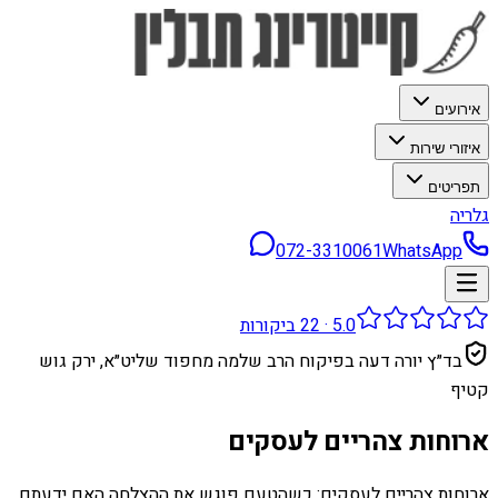
אירועים
איזורי שירות
תפריטים
גלריה
072-3310061
WhatsApp
5.0
·
22
ביקורות
בד״ץ יורה דעה בפיקוח הרב שלמה מחפוד שליט״א, ירק גוש
קטיף
ארוחות צהריים לעסקים
ארוחות צהריים לעסקים: כשהטעם פוגש את ההצלחה האם ידעתם