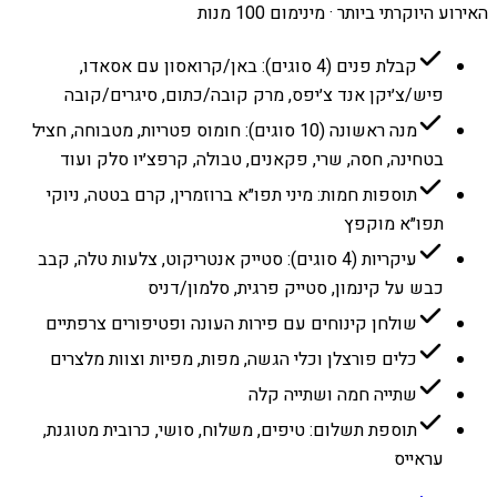
האירוע היוקרתי ביותר · מינימום 100 מנות
קבלת פנים (4 סוגים): באן/קרואסון עם אסאדו,
פיש/צ׳יקן אנד צ׳יפס, מרק קובה/כתום, סיגרים/קובה
מנה ראשונה (10 סוגים): חומוס פטריות, מטבוחה, חציל
בטחינה, חסה, שרי, פקאנים, טבולה, קרפצ׳יו סלק ועוד
תוספות חמות: מיני תפו״א ברוזמרין, קרם בטטה, ניוקי
תפו״א מוקפץ
עיקריות (4 סוגים): סטייק אנטריקוט, צלעות טלה, קבב
כבש על קינמון, סטייק פרגית, סלמון/דניס
שולחן קינוחים עם פירות העונה ופטיפורים צרפתיים
כלים פורצלן וכלי הגשה, מפות, מפיות וצוות מלצרים
שתייה חמה ושתייה קלה
תוספת תשלום: טיפים, משלוח, סושי, כרובית מטוגנת,
עראייס