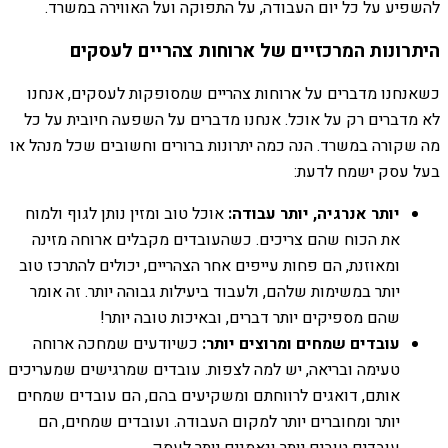
להשפיע על כל יום העבודה, על התפוקה ועל האווירה במשרד.
היתרונות המרכזיים של ארוחות צהריים לעסקים
כשאנחנו מדברים על ארוחות צהריים שמסופקות לעסקים, אנחנו
לא מדברים רק על אוכל. אנחנו מדברים על השפעה חיובית על כל
מה שקורה במשרד. הנה כמה יתרונות ברורים וחשובים שכל מנהל או
בעל עסק ישמח לדעת:
יותר אנרגיה, יותר עבודה:
אוכל טוב ומזין נותן לגוף ולמוח
את הכוח שהם צריכים. כשהעובדים מקבלים ארוחה מזינה
ומאוזנת, הם פחות עייפים אחר הצהריים, יכולים להתרכז טוב
יותר במשימות שלהם, ולעבוד ביעילות גבוהה יותר. זה אומר
שהם מספיקים יותר דברים, ובאיכות טובה יותר!
עובדים שמחים ומרוצים יותר:
כשיודעים שמחכה ארוחה
טעימה ובריאה, יש למה לצפות. עובדים שמרגישים שמעריכים
אותם, דואגים לרווחתם ומשקיעים בהם, הם עובדים שמחים
יותר ומחוברים יותר למקום העבודה. ועובדים שמחים, הם
עובדים טובים יותר ונאמנים יותר לעסק.