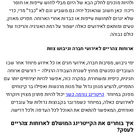
ולהיות מוכנים לחלק הבא של היום מבלי לחוש עייפות או חוסר
ריכוז. כאן חשוב שהאוכל יהיה גם משביע וגם לא "כבד" מדי, כדי
שלא יגרום לתחושת עייפות או כבדות אחרי הארוחה. תפריט מאוזן,
טעים ומותאם לאירועים כאלה ישמור על רמת האנרגיה והריכוז של
כולם גבוהה.
ארוחות צהריים לאירועי חברה וגיבוש צוות
ימי גיבוש, מסיבות חברה, אירועי חגים או כל אירוע מיוחד אחר שבו
העובדים נפגשים מחוץ לשגרת העבודה הרגילה – דורשים ארוחה
חגיגית, כיפית ומשחררת. במקרה כזה, אפשר להיות יצירתיים יותר עם
התפריט, להציע מגוון גדול של מנות מרגשות ואפילו בר קינוחים
מפנק במיוחד.
קייטרינג גורמה כשר
יכול להיות פתרון מצוין ויוקרתי
לאירועים כאלה, במיוחד כשמדובר בקבוצות גדולות של עובדים
ואורחים, המאפשר להתאים את האוכל לכל העדפה ולכל דרישה.
איך בוחרים את הקייטרינג המושלם לארוחות צהריים
לעסק?