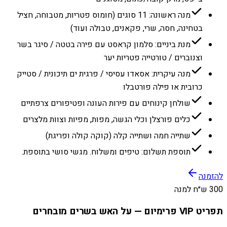
מנה ראשונה: 11 סוגים (חומוס פטריות, מטבוחה, חציל
בטחינה, חסה, שרי, פקאנים, טבולה ועוד)
מנת ביניים: סלמון קראסט עם פירה בטטה / סיגר בשר
וצנוברים / טורטייה פטריות יער
מנה עיקרית: אסאדו עסיסי / פרגית ים תיכונית / סטייק
כרובית או פילה פורטבלו
שולחן קינוחים עם פירות העונה ופטיפורים צרפתיים
כלים פורצלן וכלי הגשה, מפות, מפיות וצוות מלצרים
שתייה חמה ושתייה קלה (קוקה קולה ופריגת)
תוספת תשלום: טיפים ומשלוח. מגשי סושי בתוספת.
להזמנה
300 ש״ח למנה
תפריט VIP פרימיום — על האש בשרים מובחרים