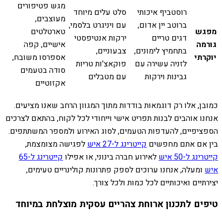
מגש פטיפורים
רוסטביף איכותי
סלט עלים מיוחד
מעוצבים,
ברוטב יין אדום,
עם ויניגרט בלסמי,
מפגש
טארטלטים
דגים טריים
ירקות אנטיפסטי
גורמה
אישיים, קפה
בתחמיץ לימונים,
צבעוניים,
יוקרתי
אספרסו משובח,
לזניה עשירה עם
פוקאצ'ות טריות
סודה בטעמים
גבינות וירקות
עם מטבלים
אקזוטיים
כמובן, אלו רק דוגמאות בודדות מתוך המגוון הרחב שאנו מציעים.
אנחנו אוהבים לבנות תפריט אישי וייחודי לכל לקוח, בהתאם לצרכים
הספציפיים, להעדפות הטעמים, לסוג האירוע ולמספר המשתתפים.
בין אם אתם מחפשים
קייטרינג ל-27 איש
לפגישה מצומצמת,
קייטרינג ל-50 איש
לאירוע חברה בינוני, או אפילו
קייטרינג ל-65
איש
ומעלה, אנחנו ערוכים לספק פתרונות קולינריים טעימים,
יצירתיים ואיכותיים לכל כמות ולכל צורך.
טיפים לתכנון ארוחת צהריים עסקית מוצלחת במיוחד