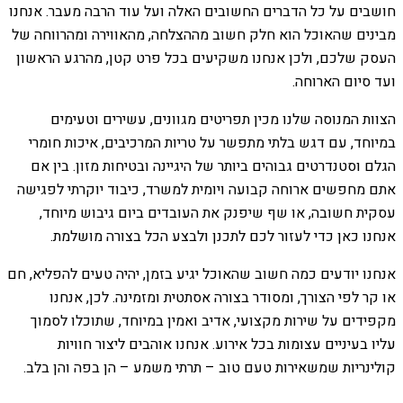
חושבים על כל הדברים החשובים האלה ועל עוד הרבה מעבר. אנחנו
מבינים שהאוכל הוא חלק חשוב מההצלחה, מהאווירה ומהרווחה של
העסק שלכם, ולכן אנחנו משקיעים בכל פרט קטן, מהרגע הראשון
ועד סיום הארוחה.
הצוות המנוסה שלנו מכין תפריטים מגוונים, עשירים וטעימים
במיוחד, עם דגש בלתי מתפשר על טריות המרכיבים, איכות חומרי
הגלם וסטנדרטים גבוהים ביותר של היגיינה ובטיחות מזון. בין אם
אתם מחפשים ארוחה קבועה ויומית למשרד, כיבוד יוקרתי לפגישה
עסקית חשובה, או שף שיפנק את העובדים ביום גיבוש מיוחד,
אנחנו כאן כדי לעזור לכם לתכנן ולבצע הכל בצורה מושלמת.
אנחנו יודעים כמה חשוב שהאוכל יגיע בזמן, יהיה טעים להפליא, חם
או קר לפי הצורך, ומסודר בצורה אסתטית ומזמינה. לכן, אנחנו
מקפידים על שירות מקצועי, אדיב ואמין במיוחד, שתוכלו לסמוך
עליו בעיניים עצומות בכל אירוע. אנחנו אוהבים ליצור חוויות
קולינריות שמשאירות טעם טוב – תרתי משמע – הן בפה והן בלב.