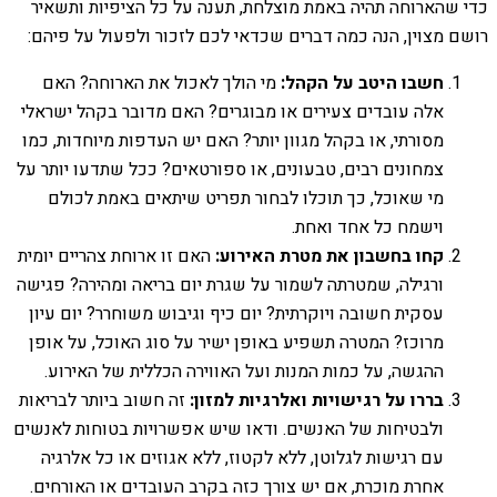
כדי שהארוחה תהיה באמת מוצלחת, תענה על כל הציפיות ותשאיר
רושם מצוין, הנה כמה דברים שכדאי לכם לזכור ולפעול על פיהם:
חשבו היטב על הקהל:
מי הולך לאכול את הארוחה? האם
אלה עובדים צעירים או מבוגרים? האם מדובר בקהל ישראלי
מסורתי, או בקהל מגוון יותר? האם יש העדפות מיוחדות, כמו
צמחונים רבים, טבעונים, או ספורטאים? ככל שתדעו יותר על
מי שאוכל, כך תוכלו לבחור תפריט שיתאים באמת לכולם
וישמח כל אחד ואחת.
קחו בחשבון את מטרת האירוע:
האם זו ארוחת צהריים יומית
ורגילה, שמטרתה לשמור על שגרת יום בריאה ומהירה? פגישה
עסקית חשובה ויוקרתית? יום כיף וגיבוש משוחרר? יום עיון
מרוכז? המטרה תשפיע באופן ישיר על סוג האוכל, על אופן
ההגשה, על כמות המנות ועל האווירה הכללית של האירוע.
בררו על רגישויות ואלרגיות למזון:
זה חשוב ביותר לבריאות
ולבטיחות של האנשים. ודאו שיש אפשרויות בטוחות לאנשים
עם רגישות לגלוטן, ללא לקטוז, ללא אגוזים או כל אלרגיה
אחרת מוכרת, אם יש צורך כזה בקרב העובדים או האורחים.