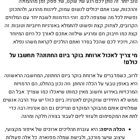
טוב יותר. זה נותן לכם רגע של שקט, של פסק זמן מההמולה
וההכנות, שבו אתם יכולים לנשום עמוק, ליהנות מהרגע, ולהתכונן
נפשית לכל מה שמצפה לכם. זוהי הזדמנות לשבת יחד עם המלווים
הקרובים, לצחוק קצת ופשוט להתמלא באנרגיות חיוביות וטובות. זה
קצת כמו חיבוק חם ומרגיע שילווה אתכם לאורך כל היום המיוחד
הזה, ויזכיר לכם שהכל בסדר ואתם הולכים לקראת משהו נפלא.
מי צריך לאכול ארוחת בוקר ביום החתונה? תחשבו על
כולם!
לרוב, כשמדברים על ארוחת בוקר ביום החתונה, המחשבה הראשונה
היא באופן טבעי על הכלה והחתן. וזה נכון בהחלט, הם הדמויות
המרכזיות באירוע וחשוב מאין כמותו שיאכלו כמו שצריך. אבל הם
ממש לא היחידים שזקוקים לאנרגיה ביום כזה! יש עוד הרבה אנשים
שמלווים אותם מהבוקר המוקדם וצריכים גם הם אנרגיה רבה כדי
לתת את המקסימום ולעזור ליום לעבור בצורה חלקה ומהנה.
הכלה היפה:
היא עוברת תהליכים ארוכים של איפור מקצועי,
עיצוב שיער מורכב, ולבישת שמלה מפוארת. כל אלה פעולות