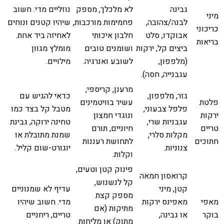
גבינה
לא מלכלך, מספק
נוזליים מדי. חשוב
מיני
לבנה/צהובה,
פחמימות מורכבות,
שיהיו קטנים ונוחים
כריכוני
אבוקדו, סלט
חלבון איכותי
לאחיזה ביד אחת.
בריאות
ביצים קל, ירקות
ושומנים טובים
מומלץ מגוון
(מלפפון,
לשובע ואנרגיה.
מילויים.
עגבנייה, חסה).
מרענן, קריספי,
גזר, מלפפון,
כדאי להגיש עם
פלטת
עשיר בוויטמינים
פלפל צבעוני,
מטבל קל בצד כמו
ירקות
ונוגדי חמצון
עגבניות שרי,
טחינה ירוקה, גבינת
טריים
חיוניים, תורם
מקלות סלרי,
שמנת מתובלת או
חתוכים
לתחושת רעננות
צנוניות.
יוגורט-שום קליל.
וקלות.
פינוק קטן וטעים,
קרואסון חמאה
קל לנשנוש,
קטן, מיני
עדיף לא שמנוניים
מספק קצת
מאפי
מאפינס ירקות
מדי. חשוב שיהיו
מתיקות (אם
בוקר
או גבינה,
טריים, ריחניים
מתוק) או מליחות