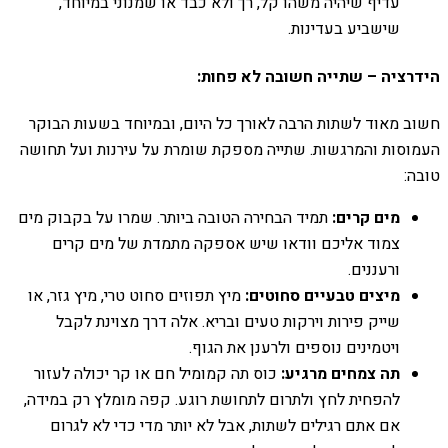
עדיף שיהיה משהו קל, רך ולא כבד או שמנוני במיוחד,
שישביע בעדינות.
הידרציה – שתייה חשובה לא פחות:
חשוב מאוד לשתות הרבה לאורך כל היום, ובמיוחד בשעות הבוקר
העמוסות והמרגשות. שתייה מספקת שומרת על עירנות ועל תחושה
טובה:
מים קרים:
תמיד הבחירה הטובה ביותר. שמרו על בקבוק מים
צמוד אליכם וודאו שיש אספקה מתמדת של מים קרים
ורעננים.
מיצים טבעיים סחוטים:
מיץ תפוזים סחוט טרי, מיץ גזר, או
שייק פירות וירקות טעים ובריא. אלה דרך מצוינת לקבל
ויטמינים נוספים ולרענן את הגוף.
תה צמחים מרגיע:
כוס תה קמומיל חם או קר יכולה לעזור
להפחית לחץ ולתרום לתחושת רוגע. קפה מומלץ רק במידה,
אם אתם רגילים לשתות, אבל לא יותר מדי כדי לא לגרום