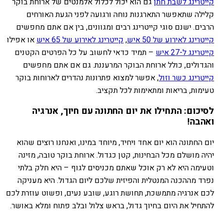
קייטרינג לשבת חתן
גם הוא יכול לכלול אלמנטים של ארוחת בוקר
קלילה שתאפשר התארגנות נוחה ורגועה לפני הגעת האורחים
הרבים. ישנם סוגי קייטרינג רבים ומגוונים, בין אם אתם מחפשים
קייטרינג לאירוע של 50 איש
,
קייטרינג לאירוע של 65 איש
או אפילו
קייטרינג ל-27 איש
– תמיד כדאי לחשוב על כל הפרטים הקטנים
והגדולים, כולל ארוחת הבוקר המרעננת. גם אם אתם מחפשים
קייטרינג כשר וזול
, אפשר למצוא פתרונות נהדרים לארוחות בוקר
טעימות, בריאות ומתאימות לכל תקציב.
לסיכום: התחילו את יום החתונה עם חיוך, אנרגיה
ואהבה!
יום החתונה הוא יום אחד ויחיד, מיוחד במינו, ואנחנו רוצים שהוא
יהיה מושלם מכל הבחינות, קטן כגדול. ארוחת בוקר טובה, מזינה
וטעימה היא לא רק אוכל שאתם מכניסים לגוף – היא חלק בלתי
נפרד מההכנה המנטלית והפיזית שלכם ליום הגדול. היא מעניקה
לכם אנרגיה מתמשכת, תחושת רוגע, שובע נעים, ופשוט עוזרת לכם
להתחיל את היום בחיוך גדול, בראש צלול ובלב פתוח ומלא באושר.