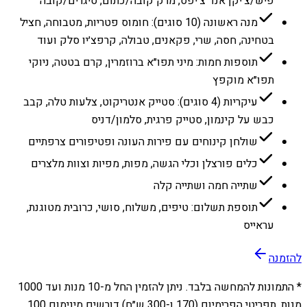
פיש/צ׳יקן אנד צ׳יפס, מרק קובה/כתום, סיגרים/קובה
מנה ראשונה (10 סוגים): חומוס פטריות, מטבוחה, חציל
בטחינה, חסה, שרי, פקאנים, טבולה, קרפצ׳יו סלק ועוד
תוספות חמות: מיני תפו״א ברוזמרין, קרם בטטה, ניוקי
תפו״א מוקפץ
עיקריות (4 סוגים): סטייק אנטריקוט, צלעות טלה, קבב
כבש על קינמון, סטייק פרגית, סלמון/דניס
שולחן קינוחים עם פירות העונה ופטיפורים צרפתיים
כלים פורצלן וכלי הגשה, מפות, מפיות וצוות מלצרים
שתייה חמה ושתייה קלה
תוספת תשלום: טיפים, משלוח, סושי, כרובית מטוגנת,
עראייס
להזמנה
* התמונות להמחשה בלבד. ניתן להזמין החל מ-
10
מנות ועד
1000
מנות. תפריטי הפרימיום (170 ו-300 ש״ח) דורשים מינימום 100