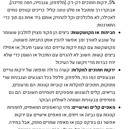
5%, ירקות חתוכים דק-דק (מלפפון, עגבנייה, חסה פריכה),
אבוקדו רך ומתובל או סלט טונה קליל. כריכים קטנים נוחים
לאכילה, לא מלכלכים וקל להחזיק אותם ביד אחת גם תוך כדי
התארגנות.
חביתות או מקושקשות:
ביצים הן מקור מצוין לחלבון ששומר
על שובע לאורך זמן. אפשר להכין אותן כחביתה פשוטה,
מקושקשת עם קצת ירקות עדינים כמו עשבי תיבול, או אפילו
ביצים קשות. חשוב לא להגזים עם התיבול או השמן כדי שלא
יהיו כבדות מדי ויקשו על העיכול.
ירקות חתוכים למקלות:
קערה גדולה ומפתה של ירקות טריים
וצבעוניים כמו גזר, מלפפון, פלפל בכל הצבעים ועגבניות שרי
מתוקות, חתוכים למקלות או קוביות קטנות. הם מרעננים,
בריאים, קלים לנשנוש ומספקים ויטמינים חשובים. הם גם
מוסיפים צבעוניות ושמחה לשולחן הבוקר.
מאפים קלים ואישיים:
מיני קרואסונים חמאתיים, לחמניות
קטנות עם גבינה או זיתים, או מאפים אישיים עם ירקות.
אפשר גם בורקס קטן או מאפה שמרים מתוק, אבל במידה.