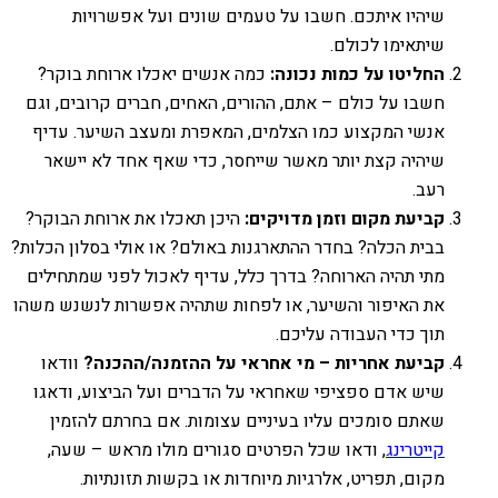
שיהיו איתכם. חשבו על טעמים שונים ועל אפשרויות
שיתאימו לכולם.
החליטו על כמות נכונה:
כמה אנשים יאכלו ארוחת בוקר?
חשבו על כולם – אתם, ההורים, האחים, חברים קרובים, וגם
אנשי המקצוע כמו הצלמים, המאפרת ומעצב השיער. עדיף
שיהיה קצת יותר מאשר שייחסר, כדי שאף אחד לא יישאר
רעב.
קביעת מקום וזמן מדויקים:
היכן תאכלו את ארוחת הבוקר?
בבית הכלה? בחדר ההתארגנות באולם? או אולי בסלון הכלות?
מתי תהיה הארוחה? בדרך כלל, עדיף לאכול לפני שמתחילים
את האיפור והשיער, או לפחות שתהיה אפשרות לנשנש משהו
תוך כדי העבודה עליכם.
קביעת אחריות – מי אחראי על ההזמנה/ההכנה?
וודאו
שיש אדם ספציפי שאחראי על הדברים ועל הביצוע, ודאגו
שאתם סומכים עליו בעיניים עצומות. אם בחרתם להזמין
קייטרינג
, ודאו שכל הפרטים סגורים מולו מראש – שעה,
מקום, תפריט, אלרגיות מיוחדות או בקשות תזונתיות.