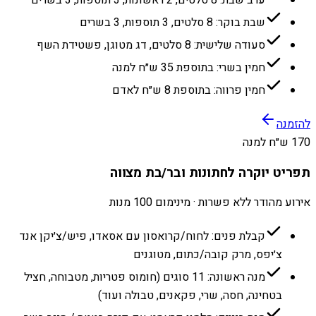
ערב שבת: 8 סלטים, 2 ראשונות, 3 תוספות, 3 בשרים
שבת בוקר: 8 סלטים, 3 תוספות, 3 בשרים
סעודה שלישית: 8 סלטים, דג מטוגן, פשטידת השף
חמין בשרי: בתוספת 35 ש״ח למנה
חמין פרווה: בתוספת 8 ש״ח לאדם
להזמנה
170 ש״ח למנה
תפריט יוקרה לחתונות ובר/בת מצווה
אירוע מהודר ללא פשרות · מינימום 100 מנות
קבלת פנים: לחוח/קרואסון עם אסאדו, פיש/צ׳יקן אנד
צ׳יפס, מרק קובה/כתום, מטוגנים
מנה ראשונה: 11 סוגים (חומוס פטריות, מטבוחה, חציל
בטחינה, חסה, שרי, פקאנים, טבולה ועוד)