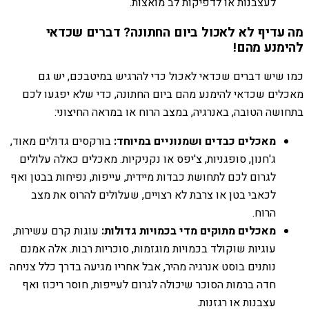
לעצבנות או לדפיקות לב מואצות.
מה עדיף
לא
לאכול ביום החתונה? דברים שכדאי
להימנע מהם!
כמו שיש דברים שכדאי לאכול כדי להרגיש במיטבכם, יש גם
מאכלים שכדאי להימנע מהם ביום החתונה, כדי שלא יפגעו לכם
בתחושה הטובה, באנרגיה, במצב הרוח או במראה החיצוני:
מאכלים כבדים ושמנוניים במיוחד:
בורקסים גדולים מאוד,
ג'חנון, סופגניות, צ'יפס או נקניקיות. מאכלים כאלה עלולים
לגרום לכם לתחושת כבדות מיידית, עייפות, נפיחות בבטן ואף
לכאבי בטן או צרבת לא רצויים, שעלולים להרוס את מצב
הרוח.
מאכלים מתוקים מדי בכמויות גדולות:
עוגות קרם עשירות,
עוגיות שוקולד בכמויות מוגזמות, סוכריות רבות. אלה אמנם
נותנים בוסט אנרגיה מהיר, אבל אחריו מגיעה בדרך כלל צניחה
חדה ברמות הסוכר שיכולה לגרום לעייפות, חוסר ריכוז ואף
עצבנות או רגזנות.