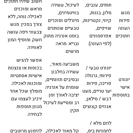
חשוב שיהיו חתוכים
תותים, ענבים,
לעיכול, עשירה
מראש ומוכנים
מגש
מלון, בננות,
בוויטמינים,
לאכילה נוחה, ללא
פירות
קיווי, נקטרינות,
מינרלים וסוכרים
צורך בסכין. מגש
העונה
שזיפים,
טבעיים שנותנים
צבעוני ויפה עושה
חתוכים
אפרסמונים
בוסט אנרגיה מתוק
חשק ומוסיף המון
(לפי העונה).
ובריא. מראה
לאווירה.
מרשים.
אפשר להגיש
משביעה מאוד,
יוגורט טבעי /
בכוסות או צנצנות
עשירה בחלבון
פירותי, גרנולה
אישיות אסתטיות
יוגורט
ובסיבים תזונתיים,
פריכה, פירות
ומוכנות לאכילה.
אישי
שומרת על אנרגיה
יער טריים, מעט
מומלץ שכל אחד
בתוספות
יציבה לאורך זמן
דבש / סילאן,
ירכיב לעצמו עם
רב ומסייעת לעיכול
אגוזים קצוצים.
מגוון תוספות
תקין.
לבחירה.
לחם מלא /
לחמניות ביס,
קל מאוד לאכילה,
להימנע מרוטבים