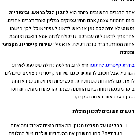
אחד הדברים החשובים ביותר הוא
לתכנן הכל מראש, וביסודיות
.
ביום החתונה עצמו, אתם תהיו עסוקים במליון ואחד דברים אחרים,
ופשוט לא יהיה לכם זמן או ראש לדאוג לענייני אוכל. לכן, מישהו
אחר צריך לדאוג לזה עבורכם. זו יכולה להיות אמא דואגת ואוהבת,
אחות מסורה, חברה טובה ויעילה, או אפילו
שירות קייטרינג מקצועי
ומנוסה
.
בחירת קייטרינג לחתונה
היא לרוב החלטה גדולה שנוגעת לאירוע
המרכזי, אבל חשוב לדעת שישנם שירותי קייטרינג מצוינים שיכולים
לדאוג גם לארוחות קטנות יותר, ספציפיות ומדויקות, כמו ארוחת
בוקר מפנקת ונוחה ביום החתונה עצמו. זהו פתרון מעולה שחוסך
המון כאב ראש, דאגות וזמן יקר.
דגשים חשובים לתכנון מוצלח:
החליטו על תפריט מגוון:
מה אתם רוצים לאכול ומה אתם
מעדיפים? קחו בחשבון את ההעדפות שלכם ושל המלווים