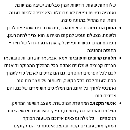
שלוקחות שעות, דורשות המון סבלנות, ישיבה ממושכת
ואנרגיה נפשית ופיזית לא מבוטלת. היא צריכה להיות רעננה
ויפה, וזה מתחיל בתזונה טובה.
החתן הנרגש:
גם הוא מתארגן, פוגש חברים שמגיעים לברך
ולשמח, מצטלם ונוסע למקום האירוע. הוא צריך להיות רענן,
מפוקס ומוכן נפשית ופיזית לקראת הרגע הגדול של חייו –
החופה והחגיגה.
מלווים קרובים וחשובים:
אמא, אבא, אחיות, חברות טובות או
חברים קרובים שמלווים אתכם בכל התהליך מהבוקר ודואגים
לכם לכל הפרטים הקטנים. גם הם צריכים לאכול כדי לתמוך
בכם, לעזור לכם בכל בקשה, ולשמור על מצב רוח טוב
ואנרגטי לאורך כל היום. הם המלאכים השומרים שלכם, והם
צריכים כוח.
אנשי מקצוע:
המאפרת המוכשרת, מעצב השיער המדויק,
הצלמים והוידאו המקצועיים, מפיקי האירועים ואנשי הצוות
הנוספים – כל אלה נמצאים איתכם משעות הבוקר
המוקדמות, עובדים קשה ובקצב אינטנסיבי. הם זקוקים