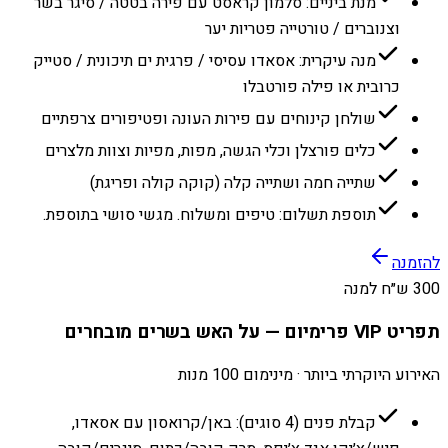
מנת ביניים: סלמון קראסט עם פירה בטטה / סיגר בשר
וצנוברים / טורטייה פטריות יער
מנה עיקרית: אסאדו עסיסי / פרגית ים תיכונית / סטייק
כרובית או פילה פורטבלו
שולחן קינוחים עם פירות העונה ופטיפורים צרפתיים
כלים פורצלן וכלי הגשה, מפות, מפיות וצוות מלצרים
שתייה חמה ושתייה קלה (קוקה קולה ופריגת)
תוספת תשלום: טיפים ומשלוח. מגשי סושי בתוספת.
להזמנה
300 ש״ח למנה
תפריט VIP פרימיום — על האש בשרים מובחרים
האירוע היוקרתי ביותר · מינימום 100 מנות
קבלת פנים (4 סוגים): באן/קרואסון עם אסאדו,