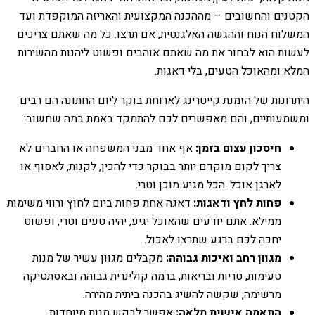
הקטנים והחשובים – מההכנה המקצועית והאריזה המוקפדת ועד
המשלוח הנוח וההגשה האלגנטית, אם תרצו. כל מה שאתם צריכים
לעשות הוא לבחור את מה שאתם אוהבים ופשוט ליהנות מהשירות
המלא ומהאוכל הטעים, בלי דאגות.
היתרונות של הזמנת קייטרינג לארוחת בוקר ליום החתונה הם רבים
ומשמעותיים, והם מאפשרים לכם להתמקד באמת במה שחשוב:
חיסכון עצום בזמן:
אף אחד מבני המשפחה או החברים לא
צריך לקום מוקדם יותר בבוקר כדי להכין, לקנות, לאסוף או
לארגן אוכל. הכל מגיע מוכן וטרי.
פחות לחץ ודאגות:
דאגה אחת פחות ביום לחוץ ורווי משימות
ממילא. אתם יודעים שהאוכל יגיע, יהיה טעים וטרי, ופשוט
יחכה לכם ברגע שתרצו לאכול.
מגוון רחב ואיכות גבוהה:
מקבלים מגוון עשיר של מנות
טעימות, טריות ובריאות, ברמה קולינרית גבוהה ובאסתטיקה
מרשימה, שקשה להשיג בהכנה ביתית מהירה.
התאמה אישית מלאה:
אפשר לבקש מנות מיוחדות,