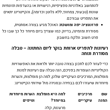
להתחשב באלרגיות ספציפיות, רגישויות או בהעדפות תזונתיות
שונות (טבעוני, צמחוני, ללא גלוטן וכדומה), והקייטרינג יתאים
את התפריט עבורכם.
פרזנטציה יפה ומושכת:
האוכל מגיע בצורה אסתטית,
מסודרת ומזמינה, בדיוק כמו שצריך ביום מיוחד כל כך שבו כל
פרט חשוב ונלקח בחשבון.
רעיונות לתפריט ארוחת בוקר ליום החתונה – טבלה
מסודרת ונוחה
כדי לעזור לכם לתכנן בצורה טובה יותר ולראות את האפשרויות
הקולינריות העומדות בפניכם, הנה טבלה עם רעיונות למנות
מומלצות, המרכיבים העיקריים שלהן, למה הן מומלצות, והערות
מיוחדות שיעזרו לכם בבחירה ובסגירה מול שירותי הקייטרינג:
שם
מרכיבים
למה היא מומלצת
הערות מיוחדות
המנה
עיקריים
במיוחד?
וטיפים
מרעננת, קלה