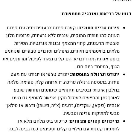
דגש על בריאות ואנרגיה מתמשכת:
פירות טריים חתוכים:
קערת פירות צבעונית ויפה עם פירות
העונה כמו תותים מתוקים, ענבים ללא גרעינים, פרוסות מלון
ואבטיח מרעננים, קיווי חמצמץ ובננות אנרגטיות. הפירות
מלאים בוויטמינים חיוניים, מינרלים וסוכרים טבעיים שנותנים
בוסט אנרגיה מהיר ובריא. הם קלים מאוד לעיכול ומרעננים את
הגוף, במיוחד ביום חם.
יוגורט וגרנולה בתוספות:
יוגורט טבעי או יוגורט עם מעט
פירות, בתוספת גרנולה פריכה. זו ארוחה קלה, טעימה, מלאה
בחלבון איכותי ובסיבים תזונתיים שנותנים תחושת שובע
לאורך זמן ומסייעים לעיכול תקין. אפשר להוסיף גם מעט
אגוזים (פקאן, שקדים), זרעים (צ'יה, פשתן) ודבש או סילאן
טבעי למתיקות עדינה וטבעית.
כריכונים קטנים ומגוונים:
כריכוני ביס מלחם מלא או
לחמניות קטנות עם מילויים קלים וטעימים כמו גבינה לבנה