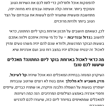
להפסקות אוכל ולתדלוק כדי לתת לכם את השירות הטוב
והמקיף ביותר. ארוחה קלה וטעימה עבורם היא מחווה יפה,
מתחשבת ומעשית שתעזור להם לעשות את עבודתם על הצד
הטוב ביותר ולהיות מרוכזים.
לכן, כשאתם חושבים על תכנון ארוחת בוקר ליום החתונה, כדאי
לחשוב ב
גדול ובנדיבות
– על כל מי שיהיה איתכם וילווה אתכם
בשעות הבוקר המרגשות, ולוודא שגם להם יהיה משהו טעים ומזין
לאכול. זה יבטיח שכולם יהיו במצב רוח טוב ועם אנרגיות שיא.
מה כדאי לאכול בארוחת בוקר ליום החתונה? מאכלים
שיעשו לכם טוב!
העיקרון המנחה בבחירת המאכלים הוא אוכל שיהיה
קל לעיכול
,
מזין
,
משביע
ו
לא מלכלך
. אתם בטח לא רוצים שרוטב עגבניות
ישפריץ בטעות על השמלה הלבנה והיקרה, או שתהיו כבדים, עייפים
וחסרי אנרגיה באמצע הצילומים המרהיבים. הנה כמה רעיונות
למאכלים שמתאימים במיוחד ליום כזה, שיעזרו לכם להרגיש
במיטבכם: