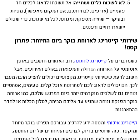
לא לשכוח כלים ושתייה:
אל תשכחו לדאוג לכלים חד
פעמיים (או יפים, לבחירתכם, אם המקום מאפשר), מפיות,
ובעיקר – שתייה מספקת ומגוונת לכל מי שנוכח, כדי שכולם
יישארו רוויים ורעננים.
שירותי קייטרינג לארוחת בוקר ביום המיוחד: פתרון
קסם!
כשמדברים על
קייטרינג לחתונה
, רוב האנשים חושבים באופן
אוטומטי על הארוחה הגדולה והמפוארת באולם האירועים. אבל
חשוב לדעת ששירותי קייטרינג מקצועיים יכולים להציע הרבה מעבר
לכך. הם יכולים לדאוג לכם לפתרונות אוכל קלים, טעימים, אסתטיים
ונוחים גם לשלבים מוקדמים יותר ביום המרגש שלכם, כמו ארוחת
בוקר מפנקת ונוחה שתגיע עד אליכם הביתה, לסלון הכלות או לחדר
ההתארגנות.
קייטרינג איכותי
ומנוסה ידע להרכיב עבורכם תפריט בוקר מיוחד
ומוקפד, כזה שיתאים בדיוק לצרכים המיוחדים של יום החתונה:
מנות קלות, יפות לעין, מגוונות, ובריאות. הם ידאגו לכל הפרטים