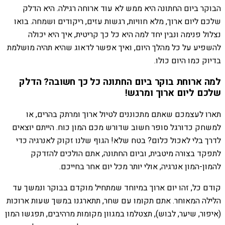
הבוקר ביום החתונה היא ממש לא עוד ארוחה רגילה. היא הדלק
שלכם ליום ארוך, מלא חוויות, רגשות עזים, ריקודים ושמחה. בואו
נצלול פנימה ונבין יחד למה היא כל כך קריטית, איך היא יכולה
להשפיע על כל מהלך היום, ואיך אפשר לדאוג שהיא תהיה מושלמת
בדיוק כמו היום כולו.
למה ארוחת בוקר ביום החתונה כל כך חשובה? הדלק
שלכם ליום ארוך ומרגש!
תארו לעצמכם שאתם מתכוננים לטיול ארוך ומרתק בהרים, או
למשחק כדורגל סופר חשוב שדורש מכם המון כוח. הייתם יוצאים
לדרך בלי לאכול כלום? בטח שלא! הגוף שלנו זקוק לאנרגיה כדי
לתפקד בצורה מיטבית, וביום החתונה, אתם הולכים להזדקק
להמון-המון אנרגיה, אולי יותר מכל יום אחר בחייכם.
קודם כל, זהו יום ארוך במיוחד שמתחיל מוקדם בבוקר ונמשך עד
הלילה המאוחר. אתם תקומו עם שחר, תתארגנו במשך שעות ארוכות
(איפור, שיער, לבוש), תצטלמו במגוון מקומות מרהיבים, תפגשו המון