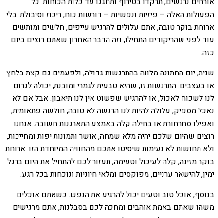
אורחים נרגשים, תרקדו בטירוף ותחגגו עד כלות הכוחות. כל
הפעולות האלה – פיזיות ונפשיות – דורשות כוח, ריכוז וסיבולת. בלי
ארוחת בוקר טובה, אתם עלולים להרגיש עייפים, חלשים ומותשים
עוד לפני שהריקודים התחילו, וזה הדבר האחרון שאתם רוצים ביום
כזה.
שנית, יום החתונה מלווה בהתרגשות גדולה, ולפעמים גם קצת בלחץ
או בעצבים. התרגשות זו, שהיא טבעית לגמרי ומובנת, יכולה לגרום
לנו לשכוח לאכול, או להרגיש שפשוט אין לנו תיאבון. אבל אם לא
נאכל מספיק, עלולה להיות לנו הרגשה לא טובה, חולשה פתאומית,
ואפילו סחרחורת או בחילה קלה באמצע התארגנות חשובה. אנחנו
רוצים שהיום שלכם יהיה מלא שמחה, אושר ותמונות יפות ומחייכות,
ולא תחושות לא נעימות שיסיטו אתכם מהחוויה המיוחדת הזו. ארוחת
בוקר מזינה, קלה לעיכול וטעימה, תעזור לכם להתחיל את היום ברגל
ימין, להישאר ערניים, מפוקסים ומלאי חיוניות ונוכחות בכל רגע.
בנוסף, אוכל טוב וטעים יכול להרגיע את הנפש. כשאתם אוכלים
משהו שאתם באמת אוהבים ומחכה לכם בסבלנות, אתם מרגישים