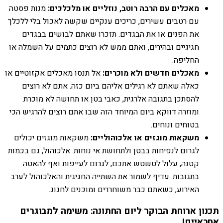
מאכלים עם הרבה רוטב, נוזליים או מלכלכים:
מנות פסטה
עם רטבים עשירים, כריכים ענקיים שקשה לאכול בלי ללכלך
את הפנים או את הבגדים. תזכרו שאתם לבושים בבגדים
חגיגיים ובהירים, ואתם ממש לא רוצים כתמים על השמלה או
החליפה.
מאכלים חדשים ולא מוכרים:
אל תנסו מאכלים אקזוטיים או
כאלה שאתם לא רגילים אליהם ביום כזה. אתם לא רוצים
להסתכן בתגובה אלרגית, כאבי בטן או תחושה לא מוכרת
ומוזרה דווקא ביום המיוחד הזה שבו אתם רוצים להרגיש הכי
בטוחים ונוחים.
משקאות מוגזים או אלכוהוליים:
משקאות מוגזים יכולים
לגרום לנפיחות בבטן ולתחושת אי נוחות. אלכוהול, גם בכמות
קטנה, עלול לטשטש אתכם, לגרום לעייפות ואף להאטה
בתגובות. עדיף לשמור את השתייה החגיגית והאלכוהול לערב
האירוע, כשאתם כבר משוחררים ומוכנים לחגוג.
תכנון ארוחת הבוקר ליום החתונה: משימה למבוגרים
אחראיים!