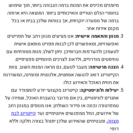
מיומנים מכינים את המנות ברמה הגבוהה ביותר, תוך שימוש
בחומרי הגלם הטריים והאיכותיים ביותר. התוצאה היא ארוחה
ברמה של מסעדה יוקרתית, אך בנוחות שלכן בבית או בכל
מקום אירוח אחר.
מגוון והתאמה אישית:
אנו מציעים מגוון רחב של תפריטים
ואפשרויות, ומאפשרים לכן לבנות תפריט מותאם אישית
לטעמכן ולהעדפות חברותיכן. ניתן לשלב מנות מסורתיות עם
טוויסטים מודרניים, ולדאוג לצרכים תזונתיים ספציפיים.
הצגה מרשימה:
מעבר לטעם, גם מראה המנות חשוב. צוות
הקייטרינג דואג להגשה אסתטית, אלגנטית ומזמינה, המשדרגת
את חווית האוכל והאירוע כולו.
יעילות ולוגיסטיקה:
קייטרינג מקצועי יודע להתמודד עם
אתגרים לוגיסטיים, בין אם מדובר בהעברת האוכל, שמירה על
טמפרטורה נכונה או סידור השולחן. אנו מנוסים במגוון רחב
של אירועים, החל ממפגשים אינטימיים ועד
קייטרינג לבת
מצווה
, ומבטיחים שהאירוע שלכן יתנהל בצורה חלקה וללא
דופי.