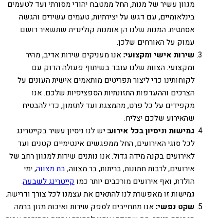
מגוון עשיר של מנות, החל ממטבח יהודי מסורתי ועד לטעמים
בינלאומיים, עם דגש על יצירתיות, טעמים עשירים והגשה
אסתטית. המנות שלנו הן אומנות קולינרית שתשאיר רושם
עמוק על האורחים שלכן.
שירות אישי ומקצועי:
אנו מעניקים שירות אדיב, מהיר
ומקצועי. הצוות שלנו עובד בשיתוף פעולה הדוק עם
לקוחותינו כדי ליצור תפריטים מותאמים אישית העונים על
הצרכים וההעדפות התזונתיות הספציפיות שלכם. אנו
מקפידים על כל פרט, מהמצגת ועד לתזמון, כדי להבטיח
שהאירוע שלכם יצליח.
גמישות וניסיון בכל אירוע:
יש לנו ניסיון עשיר בקייטרינג
לכל סוגי האירועים, החל ממפגשים אינטימיים קטנים ועד
לאירועים בקנה מידה גדול. אנו נותנים שירות למגוון רחב של
אירועים, לרבות חתונות, בריתות, בר מצווה,
בת מצווה
, ימי
הולדת, ואף אירועים מורכבים יותר כמו
קייטרינג לשבעה
.
גמישות זו מאפשרת לנו להתאים את עצמנו לכל צורך ודרישה.
שקט נפשי:
אנו מתחייבים לספק שירות ואיכות מזון ברמה