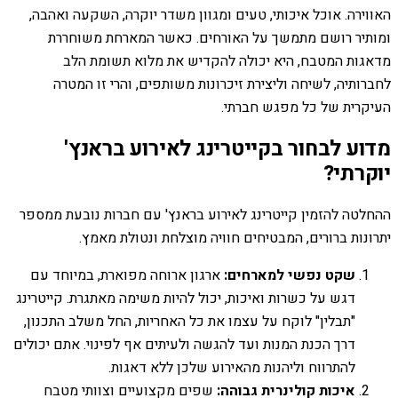
האווירה. אוכל איכותי, טעים ומגוון משדר יוקרה, השקעה ואהבה,
ומותיר רושם מתמשך על האורחים. כאשר המארחת משוחררת
מדאגות המטבח, היא יכולה להקדיש את מלוא תשומת הלב
לחברותיה, לשיחה וליצירת זיכרונות משותפים, והרי זו המטרה
העיקרית של כל מפגש חברתי.
מדוע לבחור בקייטרינג לאירוע בראנץ'
יוקרתי?
ההחלטה להזמין קייטרינג לאירוע בראנץ' עם חברות נובעת ממספר
יתרונות ברורים, המבטיחים חוויה מוצלחת ונטולת מאמץ.
שקט נפשי למארחים:
ארגון ארוחה מפוארת, במיוחד עם
דגש על כשרות ואיכות, יכול להיות משימה מאתגרת. קייטרינג
"תבלין" לוקח על עצמו את כל האחריות, החל משלב התכנון,
דרך הכנת המנות ועד להגשה ולעיתים אף לפינוי. אתם יכולים
להתרווח וליהנות מהאירוע שלכן ללא דאגות.
איכות קולינרית גבוהה:
שפים מקצועיים וצוותי מטבח