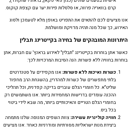
אישיות בטעמים שונים (כגון פאי פקאן, בראוניז שוקולד),
קרם בוואריה פרווה, או סלסלות פירות יער עם קצפת קוקוס.
אנו מציעים לכם להתאים את התפריט באופן מלא לטעמכן ולסוג
האירוע, כך שכל מנה תהיה מדויקת ומושלמת.
היתרונות המובהקים של בחירה בקייטרינג תבלין
כאשר אתן בוחרות בקייטרינג "תבלין" לאירוע בראנץ' עם חברות, אתן
בוחרות בחוויה ללא פשרות. הנה הסיבות המרכזיות לכך:
כשרות ואיכות ללא פשרות:
אנו מקפידים על סטנדרטים
בלתי מתפשרים של כשרות למהדרין, בהשגחת הרב מחפוד
שליט"א. כל חומרי הגלם עוברים בדיקה קפדנית, וכל תהליכי
ההכנה עומדים בדרישות המחמירות ביותר. אנו משתמשים רק
בחומרי הגלם הטריים והאיכותיים ביותר, מה שבא לידי ביטוי
בכל ביס.
חוויה קולינרית עשירה:
צוות השפים המנוסה שלנו מתמחה
ביצירת מנות ישראליות מסורתיות ומודרניות כאחד. אנו מציעים