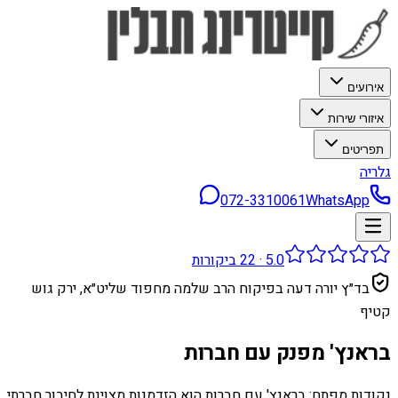
אירועים
איזורי שירות
תפריטים
גלריה
072-3310061
WhatsApp
5.0
·
22
ביקורות
בד״ץ יורה דעה בפיקוח הרב שלמה מחפוד שליט״א, ירק גוש
קטיף
בראנץ' מפנק עם חברות
נקודות מפתח: בראנץ' עם חברות הוא הזדמנות מצוינת לחיבור חברתי