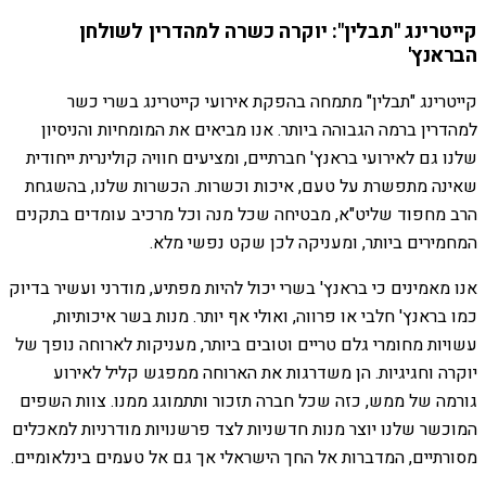
קייטרינג "תבלין": יוקרה כשרה למהדרין לשולחן
הבראנץ'
קייטרינג "תבלין" מתמחה בהפקת אירועי קייטרינג בשרי כשר
למהדרין ברמה הגבוהה ביותר. אנו מביאים את המומחיות והניסיון
שלנו גם לאירועי בראנץ' חברתיים, ומציעים חוויה קולינרית ייחודית
שאינה מתפשרת על טעם, איכות וכשרות. הכשרות שלנו, בהשגחת
הרב מחפוד שליט"א, מבטיחה שכל מנה וכל מרכיב עומדים בתקנים
המחמירים ביותר, ומעניקה לכן שקט נפשי מלא.
אנו מאמינים כי בראנץ' בשרי יכול להיות מפתיע, מודרני ועשיר בדיוק
כמו בראנץ' חלבי או פרווה, ואולי אף יותר. מנות בשר איכותיות,
עשויות מחומרי גלם טריים וטובים ביותר, מעניקות לארוחה נופך של
יוקרה וחגיגיות. הן משדרגות את הארוחה ממפגש קליל לאירוע
גורמה של ממש, כזה שכל חברה תזכור ותתמוגג ממנו. צוות השפים
המוכשר שלנו יוצר מנות חדשניות לצד פרשנויות מודרניות למאכלים
מסורתיים, המדברות אל החך הישראלי אך גם אל טעמים בינלאומיים.