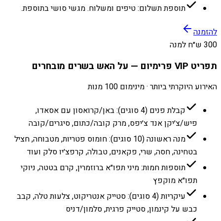
תוספת תשלום: טיפים ומשלוח. מגשי סושי בתוספת.
להזמנה
300 ש״ח למנה
תפריט VIP פרימיום — על האש בשרים מובחרים
האירוע היוקרתי ביותר · מינימום 100 מנות
קבלת פנים (4 סוגים): באן/קרואסון עם אסאדו,
פיש/צ׳יקן אנד צ׳יפס, מרק קובה/כתום, סיגרים/קובה
מנה ראשונה (10 סוגים): חומוס פטריות, מטבוחה, חציל
בטחינה, חסה, שרי, פקאנים, טבולה, קרפצ׳יו סלק ועוד
תוספות חמות: מיני תפו״א ברוזמרין, קרם בטטה, ניוקי
תפו״א מוקפץ
עיקריות (4 סוגים): סטייק אנטריקוט, צלעות טלה, קבב
כבש על קינמון, סטייק פרגית, סלמון/דניס