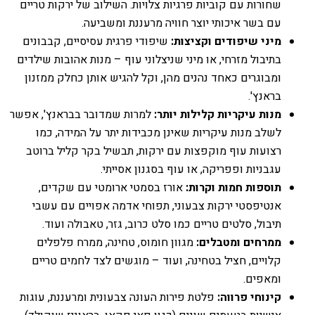
שחורות עם קוביות פרגיות צלויות. השילוב של ירקות טריים
עם בשר איכותי יוצר חוויה מרעננת ומשביעה.
מיני שיפודים וקציצות:
שיפודי פרגית עסיסיים, קבבונים
בתיבול מזרחי, או מיני שניצלוני עוף – מנות אהובות שילדים
ומבוגרים כאחד נהנים מהן, וקל להגיש אותן כחלק ממזנון
בראנץ'.
מנות עיקריות קלילות יותר:
למרות שמדובר בבראנץ', אפשר
לשלב מנות עיקריות שאינן מכבידות יתר על המידה, כמו
רצועות עוף מוקפצות עם ירקות, תבשיל בקר קליל ברוטב
עגבניות ופפריקה, או עוף בסגנון אסייתי.
תוספות חמות וקרות:
אורז בסמטי ארומטי עם שקדים,
אנטיפסטי ירקות צבעוני, תפוחי אדמה אפויים עם עשבי
תיבול, סלטים טריים כמו סלט כרוב, גזר, טאבולה ועוד.
ממרחים ומטבלים:
מגוון חומוס, טחינה, ממרח פלפלים
קלויים, חציל בטחינה, ועוד – מוגשים לצד לחמים טריים
ומאפים.
קינוחי פרווה:
פלטת פירות העונה צבעונית ומרעננת, עוגות