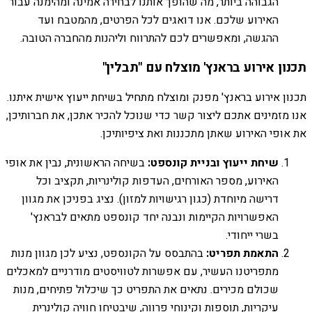
הגבוהה ביותר, מה שהופך אותנו לבחירה אמינה ומהימנה עבור
האירוע שלכם. אנו דואגים לכל הפרטים, מהמטבח ועד
ההגשה, ומאפשרים לכם להתרווח וליהנות מהחברה הטובה.
תכנון אירוע בראנץ' מוצלח עם "תבלין"
תכנון אירוע בראנץ' מפנק ומוצלח מתחיל בשיחת ייעוץ אישית איתנו.
אנו מזמינים אתכם ליצור קשר כדי שנוכל להכיר אתכן, את חברותיכן,
את אופי האירוע שאתן מתכננות ואת ציפיותיכן.
שיחת ייעוץ ובניית קונספט:
בשיחה הראשונית, נבין את אופי
האירוע, מספר האורחים, העדפות קולינריות, תקציב וכל
דרישה מיוחדת (כגון רגישויות למזון). נציג בפניכן את מגוון
האפשרויות הקיימות ונבנה יחד קונספט מתאים לבראנץ'
בשרי ייחודי.
התאמת תפריט:
בהתבסס על הקונספט, נציע לכן מגוון מנות
מתפריטנו העשיר, עם אפשרות לטוויסטים מודרניים למאכלים
שכולם מכירים. נתאים את התפריט כך שיכלול פתיחים, מנות
עיקריות, תוספות וקינוחי פרווה, שיבטיחו חוויה קולינרית