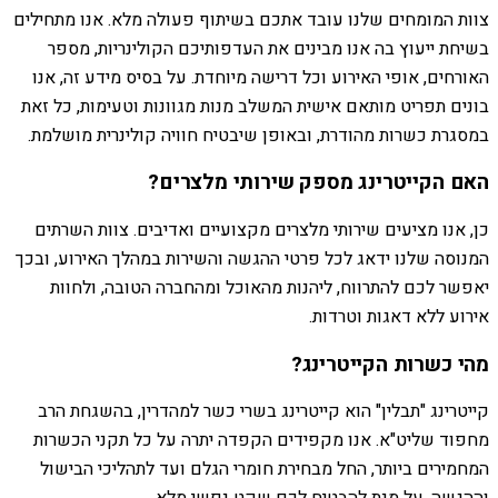
צוות המומחים שלנו עובד אתכם בשיתוף פעולה מלא. אנו מתחילים
בשיחת ייעוץ בה אנו מבינים את העדפותיכם הקולינריות, מספר
האורחים, אופי האירוע וכל דרישה מיוחדת. על בסיס מידע זה, אנו
בונים תפריט מותאם אישית המשלב מנות מגוונות וטעימות, כל זאת
במסגרת כשרות מהודרת, ובאופן שיבטיח חוויה קולינרית מושלמת.
האם הקייטרינג מספק שירותי מלצרים?
כן, אנו מציעים שירותי מלצרים מקצועיים ואדיבים. צוות השרתים
המנוסה שלנו ידאג לכל פרטי ההגשה והשירות במהלך האירוע, ובכך
יאפשר לכם להתרווח, ליהנות מהאוכל ומהחברה הטובה, ולחוות
אירוע ללא דאגות וטרדות.
מהי כשרות הקייטרינג?
קייטרינג "תבלין" הוא קייטרינג בשרי כשר למהדרין, בהשגחת הרב
מחפוד שליט"א. אנו מקפידים הקפדה יתרה על כל תקני הכשרות
המחמירים ביותר, החל מבחירת חומרי הגלם ועד לתהליכי הבישול