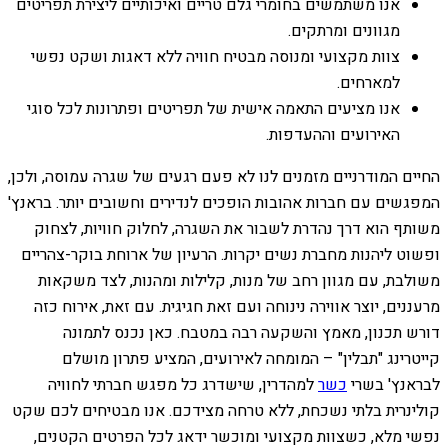
אנו משתמשים בחומרי גלם טריים ואיכותיים ליצירת תפריטים
מגוונים ומרתקים.
צוות מקצועי ומנוסה מבטיח חוויה ללא דאגות ושקט נפשי
למארחים.
אנו מציעים התאמה אישית של תפריטים ופתרונות לכל סוגי
האירועים וההעדפות.
החיים המודרניים מזמנים לנו לא פעם רגעים של שגרה עמוסה, ולכן,
המפגשים עם חברות אהובות הופכים לנדירים וחשובים יותר. בראנץ'
משותף הוא דרך נהדרת לשבור את השגרה, לחלוק חוויות, לצחוק
ופשוט ליהנות מחברת נשים יקרות. הרעיון של ארוחת בוקר-צהריים
משולבת, עם מגוון רחב של מנות, קלילות ומהנות, לצד משקאות
מרעננים, יוצר אווירה נינוחה ועם זאת חגיגית. עם זאת, אירוח כזה
דורש תכנון, מאמץ והשקעה רבה במטבח. כאן נכנס לתמונה
קייטרינג "תבלין" – המומחה לאירועים, המציע פתרון מושלם
לבראנץ' בשרי
כשר
למהדרין, שישדרג כל מפגש חברתי לחוויה
קולינרית בלתי נשכחת, ללא טרחה מצידכם. אנו מבטיחים לכם שקט
נפשי מלא, כשצוות מקצועי ומוכשר ידאג לכל הפרטים הקטנים,