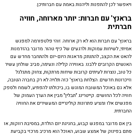
ויאפשר לכן להתפנות וליהנות באמת עם חברותיכן.
בראנץ' עם חברות: יותר מארוחה, חוויה
חברתית
בראנץ' עם חברות הוא לא רק ארוחה. זוהי פלטפורמה למפגש
אמיתי, לשיחות עמוקות ולרגעים של כיף טהור. מדובר בהזדמנות
להאט את הקצב, להתנתק מדאגות היום-יום ולהתחבר מחדש עם
האנשים הקרובים ללבנו. באווירה קלילה ונעימה, סביב שולחן עשיר
כל טוב, נוצרות לעיתים קרובות שיחות מרתקות, צחוק מתגלגל
וזיכרונות חדשים. הצלחת בראנץ' כזה תלויה לא רק בחברה הטובה,
אלא גם באוכל המשובח המוגש בו, ביכולתו להפתיע, לשמח ולספק
חוויה לכל החושים. קייטרינג "תבלין" מבין את הערך העמוק של
מפגשים אלו ומציע פתרונות קולינריים המעשירים את החוויה
החברתית.
בין אם מדובר במפגש קבוע, בחגיגת יום הולדת, במסיבת רווקות, או
סתם בפינוק של אמצע שבוע, האוכל הוא מרכיב מרכזי בקביעת