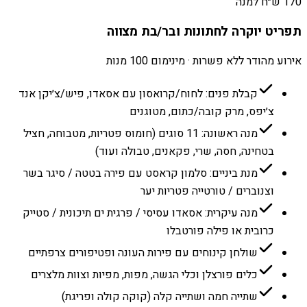
170 ש״ח למנה
תפריט יוקרה לחתונות ובר/בת מצווה
אירוע מהודר ללא פשרות · מינימום 100 מנות
קבלת פנים: לחוח/קרואסון עם אסאדו, פיש/צ׳יקן אנד
צ׳יפס, מרק קובה/כתום, מטוגנים
מנה ראשונה: 11 סוגים (חומוס פטריות, מטבוחה, חציל
בטחינה, חסה, שרי, פקאנים, טבולה ועוד)
מנת ביניים: סלמון קראסט עם פירה בטטה / סיגר בשר
וצנוברים / טורטייה פטריות יער
מנה עיקרית: אסאדו עסיסי / פרגית ים תיכונית / סטייק
כרובית או פילה פורטבלו
שולחן קינוחים עם פירות העונה ופטיפורים צרפתיים
כלים פורצלן וכלי הגשה, מפות, מפיות וצוות מלצרים
שתייה חמה ושתייה קלה (קוקה קולה ופריגת)