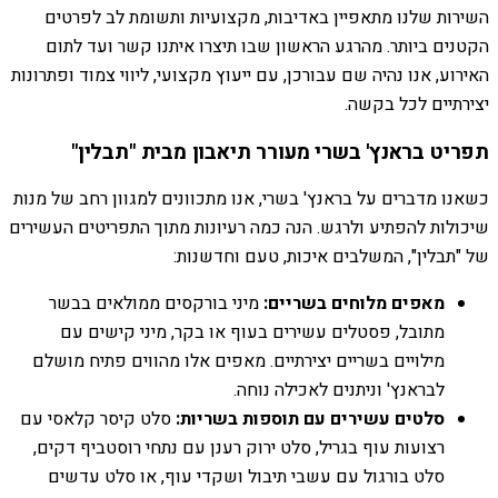
השירות שלנו מתאפיין באדיבות, מקצועיות ותשומת לב לפרטים
הקטנים ביותר. מהרגע הראשון שבו תיצרו איתנו קשר ועד לתום
האירוע, אנו נהיה שם עבורכן, עם ייעוץ מקצועי, ליווי צמוד ופתרונות
יצירתיים לכל בקשה.
תפריט בראנץ' בשרי מעורר תיאבון מבית "תבלין"
כשאנו מדברים על בראנץ' בשרי, אנו מתכוונים למגוון רחב של מנות
שיכולות להפתיע ולרגש. הנה כמה רעיונות מתוך התפריטים העשירים
של "תבלין", המשלבים איכות, טעם וחדשנות:
מאפים מלוחים בשריים:
מיני בורקסים ממולאים בבשר
מתובל, פסטלים עשירים בעוף או בקר, מיני קישים עם
מילויים בשריים יצירתיים. מאפים אלו מהווים פתיח מושלם
לבראנץ' וניתנים לאכילה נוחה.
סלטים עשירים עם תוספות בשריות:
סלט קיסר קלאסי עם
רצועות עוף בגריל, סלט ירוק רענן עם נתחי רוסטביף דקים,
סלט בורגול עם עשבי תיבול ושקדי עוף, או סלט עדשים