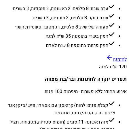
ערב שבת: 8 סלטים, 2 ראשונות, 3 תוספות, 3 בשרים
שבת בוקר: 8 סלטים, 3 תוספות, 3 בשרים
סעודה שלישית: 8 סלטים, דג מטוגן, פשטידת השף
חמין בשרי: בתוספת 35 ש״ח למנה
חמין פרווה: בתוספת 8 ש״ח לאדם
להזמנה
170 ש״ח למנה
תפריט יוקרה לחתונות ובר/בת מצווה
אירוע מהודר ללא פשרות · מינימום 100 מנות
קבלת פנים: לחוח/קרואסון עם אסאדו, פיש/צ׳יקן אנד
צ׳יפס, מרק קובה/כתום, מטוגנים
מנה ראשונה: 11 סוגים (חומוס פטריות, מטבוחה, חציל