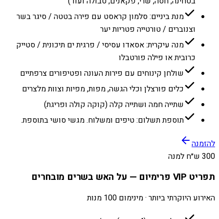
בטחינה, חסה, שרי, פקאנים, טבולה ועוד)
מנת ביניים: סלמון קראסט עם פירה בטטה / סיגר בשר
וצנוברים / טורטייה פטריות יער
מנה עיקרית: אסאדו עסיסי / פרגית ים תיכונית / סטייק
כרובית או פילה פורטבלו
שולחן קינוחים עם פירות העונה ופטיפורים צרפתיים
כלים פורצלן וכלי הגשה, מפות, מפיות וצוות מלצרים
שתייה חמה ושתייה קלה (קוקה קולה ופריגת)
תוספת תשלום: טיפים ומשלוח. מגשי סושי בתוספת.
להזמנה
300 ש״ח למנה
תפריט VIP פרימיום — על האש בשרים מובחרים
האירוע היוקרתי ביותר · מינימום 100 מנות