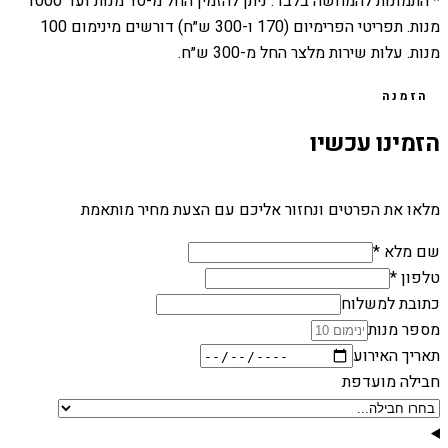
* התמונות להמחשה בלבד. ניתן להזמין החל מ-
10
מנות ועד
1000
מנות. תפריטי הפרימיום (170 ו-300 ש״ח) דורשים מינימום 100
מנות. עלות שירות מלצר החל מ-300 ש״ח.
הזמנה
הזמינו עכשיו
מלאו את הפרטים ונחזור אליכם עם הצעת מחיר מותאמת
שם מלא *
טלפון *
כתובת למשלוח
מספר מנות
תאריך האירוע
חבילה מועדפת