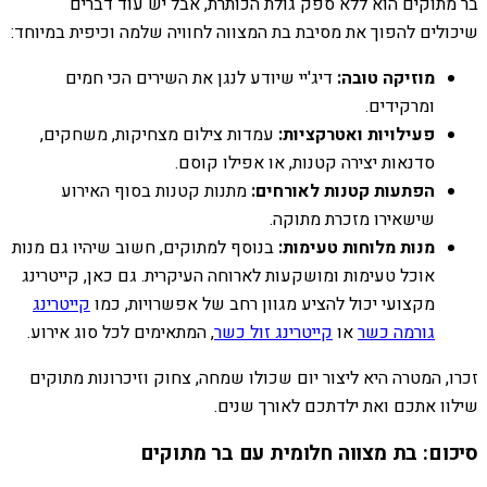
בר מתוקים הוא ללא ספק גולת הכותרת, אבל יש עוד דברים
שיכולים להפוך את מסיבת בת המצווה לחוויה שלמה וכיפית במיוחד:
מוזיקה טובה:
דיג'יי שיודע לנגן את השירים הכי חמים
ומרקידים.
פעילויות ואטרקציות:
עמדות צילום מצחיקות, משחקים,
סדנאות יצירה קטנות, או אפילו קוסם.
הפתעות קטנות לאורחים:
מתנות קטנות בסוף האירוע
שישאירו מזכרת מתוקה.
מנות מלוחות טעימות:
בנוסף למתוקים, חשוב שיהיו גם מנות
אוכל טעימות ומושקעות לארוחה העיקרית. גם כאן, קייטרינג
מקצועי יכול להציע מגוון רחב של אפשרויות, כמו
קייטרינג
גורמה כשר
או
קייטרינג זול כשר
, המתאימים לכל סוג אירוע.
זכרו, המטרה היא ליצור יום שכולו שמחה, צחוק וזיכרונות מתוקים
שילוו אתכם ואת ילדתכם לאורך שנים.
סיכום: בת מצווה חלומית עם בר מתוקים