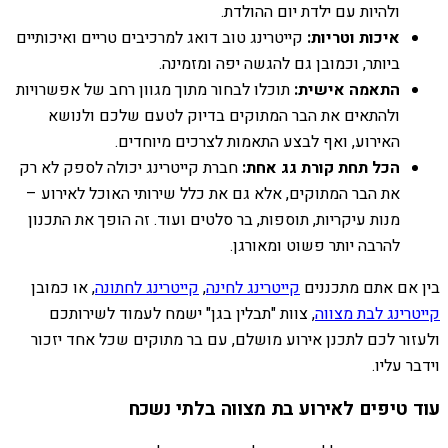
ולהיות עם ילדת יום ההולדת.
איכות וטריות:
קייטרינג טוב דואג למרכיבים טריים ואיכותיים
ביותר, וכמובן גם להגשה יפה ומזמינה.
התאמה אישית:
תוכלו לבחור מתוך מגוון רחב של אפשרויות
ולהתאים את הבר המתוקים בדיוק לטעם שלכם ולנושא
האירוע, ואף לבצע התאמות לצרכים מיוחדים.
הכל תחת קורת גג אחת:
חברת קייטרינג יכולה לספק לא רק
את הבר המתוקים, אלא גם את כלל שירותי האוכל לאירוע –
מנות עיקריות, תוספות, בר סלטים ועוד. זה הופך את התכנון
להרבה יותר פשוט ומאורגן.
בין אם אתם מתכננים
קייטרינג לחינה
,
קייטרינג לחתונה
, או כמובן
קייטרינג לבת מצווה
, צוות "תבלין בגן" ישמח לעמוד לשירותכם
ולעזור לכם לתכנן אירוע מושלם, עם בר מתוקים שכל אחד יזכור
וידבר עליו.
עוד טיפים לאירוע בת מצווה בלתי נשכח