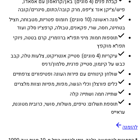
קבלת פנים (4 סוגים): באן/קרואסון עם אסאדו,
פיש/צ׳יקן אנד צ׳יפס, מרק קובה/כתום, סיגרים/קובה
מנה ראשונה (10 סוגים): חומוס פטריות, מטבוחה, חציל
בטחינה, חסה, שרי, פקאנים, טבולה, קרפצ׳יו סלק ועוד
תוספות חמות: מיני תפו״א ברוזמרין, קרם בטטה, ניוקי
תפו״א מוקפץ
עיקריות (4 סוגים): סטייק אנטריקוט, צלעות טלה, קבב
כבש על קינמון, סטייק פרגית, סלמון/דניס
שולחן קינוחים עם פירות העונה ופטיפורים צרפתיים
כלים פורצלן וכלי הגשה, מפות, מפיות וצוות מלצרים
שתייה חמה ושתייה קלה
תוספת תשלום: טיפים, משלוח, סושי, כרובית מטוגנת,
עראייס
להזמנה