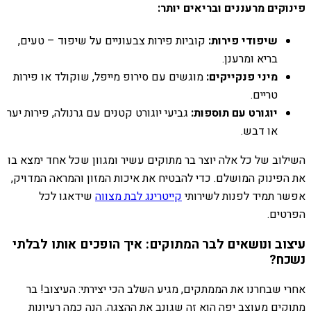
פינוקים מרעננים ובריאים יותר:
שיפודי פירות:
קוביות פירות צבעוניים על שיפוד – טעים,
בריא ומרענן.
מיני פנקייקים:
מוגשים עם סירופ מייפל, שוקולד או פירות
טריים.
יוגורט עם תוספות:
גביעי יוגורט קטנים עם גרנולה, פירות יער
או דבש.
השילוב של כל אלה יוצר בר מתוקים עשיר ומגוון שכל אחד ימצא בו
את הפינוק המושלם. כדי להבטיח את איכות המזון והמראה המדויק,
אפשר תמיד לפנות לשירותי
קייטרינג לבת מצווה
שידאגו לכל
הפרטים.
עיצוב ונושאים לבר המתוקים: איך הופכים אותו לבלתי
נשכח?
אחרי שבחרנו את הממתקים, מגיע השלב הכי יצירתי: העיצוב! בר
מתוקים מעוצב יפה הוא זה שגונב את ההצגה. הנה כמה רעיונות