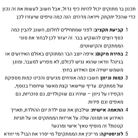
תכנון בר מתוקים יכול להיות כיף גדול, אבל חשוב לעשות את זה נכון
כדי שהכל יתקתק וייראה מדהים. הנה כמה טיפים שיעזרו לכן:
קביעת תקציב:
לפני שמתחילים לחלום, חשוב להבין כמה
כסף רוצים להשקיע בבר. זה יעזור לכן לבחור את סוגי
הממתקים והקישוטים.
בחירת מיקום:
איפה יוצב הבר המתוקים באולם האירועים או
בגינה? וודאו שהוא נגיש לכולם, לא מפריע למעבר, ומוגן
משמש ישירה אם האירוע בחוץ.
כמות וגיוון:
חשבו כמה אורחים מגיעים והכינו כמות מספקת
של ממתקים. עדיף שיישאר קצת מאשר שיחסר! בנוסף,
הקפידו על גיוון – שיהיו גם שוקולדים, גם סוכריות, גם
מאפים וגם פירות.
התאמה אישית:
שילבתן את שם ילדת יום ההולדת, תאריך
האירוע או תמונה שלה על אריזות הממתקים או על תגיות
קטנות? זה מוסיף טאץ' אישי ומרגש!
לוגיסטיקה:
מי יכין את הממתקים? מי יסדר את הבר? מי יוודא