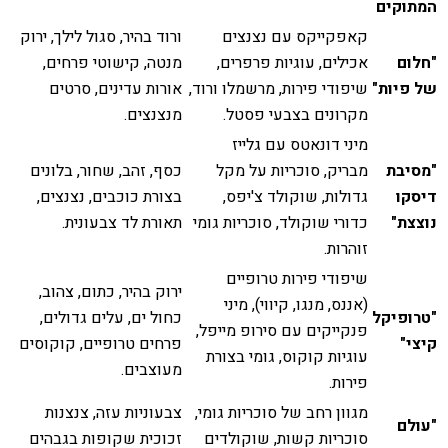
המתוקים
קאפקייקס עם נצנצים
ורוד בהיר, סגול לילך, ירוק
"חלום
אכילים, עוגיות פרפרים,
מנטה, קישוטי פרחים,
של פיות"
שיפודי פירות, מרשמלו ורוד,
אורות עדינים, סרטים
מקרונים בצבעי פסטל.
מנצנצים.
מיני דונאטס עם גלייז
"מסיבת
מבריק, סוכריות על מקל
כסף, זהב, שחור, בלונים
דיסקו
גדולות, שוקולד צ'יפס,
בצורת כוכבים, נצנצים,
נוצצת"
כדורי שוקולד, סוכריות גומי
תאורת לד צבעונית.
זוהרות.
שיפודי פירות טרופיים
ירוק בהיר, כתום, צהוב,
(אננס, מנגו, קיווי), מיני
"טרופיקל
כחול ים, עלים גדולים,
פנקייקים עם סירופ מייפל,
קיצי"
פרחים טרופיים, קוקוסים
עוגיות קוקוס, גומי בצורת
מעוצבים.
פירות.
מגוון רחב של סוכריות גומי,
צבעוניות עזה, צנצנות
"עולם
סוכריות קשות, שוקולדים
זכוכית שקופות בגבהים