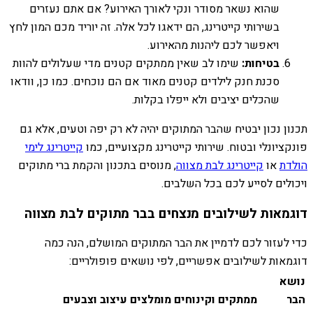
שהוא נשאר מסודר ונקי לאורך האירוע? אם אתם נעזרים
בשירותי קייטרינג, הם ידאגו לכל אלה. זה יוריד מכם המון לחץ
ויאפשר לכם ליהנות מהאירוע.
בטיחות:
שימו לב שאין ממתקים קטנים מדי שעלולים להוות
סכנת חנק לילדים קטנים מאוד אם הם נוכחים. כמו כן, וודאו
שהכלים יציבים ולא ייפלו בקלות.
תכנון נכון יבטיח שהבר המתוקים יהיה לא רק יפה וטעים, אלא גם
פונקציונלי ובטוח. שירותי קייטרינג מקצועיים, כמו
קייטרינג לימי
הולדת
או
קייטרינג לבת מצווה
, מנוסים בתכנון והקמת ברי מתוקים
ויכולים לסייע לכם בכל השלבים.
דוגמאות לשילובים מנצחים בבר מתוקים לבת מצווה
כדי לעזור לכם לדמיין את הבר המתוקים המושלם, הנה כמה
דוגמאות לשילובים אפשריים, לפי נושאים פופולריים:
נושא
הבר
ממתקים וקינוחים מומלצים
עיצוב וצבעים