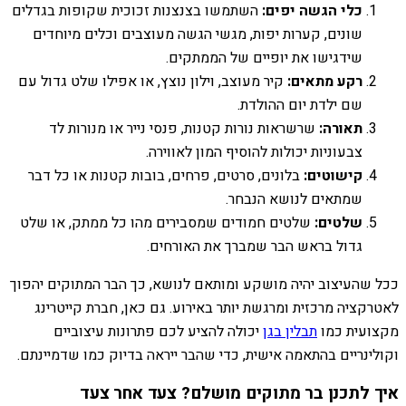
כלי הגשה יפים:
השתמשו בצנצנות זכוכית שקופות בגדלים
שונים, קערות יפות, מגשי הגשה מעוצבים וכלים מיוחדים
שידגישו את יופיים של הממתקים.
רקע מתאים:
קיר מעוצב, וילון נוצץ, או אפילו שלט גדול עם
שם ילדת יום ההולדת.
תאורה:
שרשראות נורות קטנות, פנסי נייר או מנורות לד
צבעוניות יכולות להוסיף המון לאווירה.
קישוטים:
בלונים, סרטים, פרחים, בובות קטנות או כל דבר
שמתאים לנושא הנבחר.
שלטים:
שלטים חמודים שמסבירים מהו כל ממתק, או שלט
גדול בראש הבר שמברך את האורחים.
ככל שהעיצוב יהיה מושקע ומותאם לנושא, כך הבר המתוקים יהפוך
לאטרקציה מרכזית ומרגשת יותר באירוע. גם כאן, חברת קייטרינג
מקצועית כמו
תבלין בגן
יכולה להציע לכם פתרונות עיצוביים
וקולינריים בהתאמה אישית, כדי שהבר ייראה בדיוק כמו שדמיינתם.
איך לתכנן בר מתוקים מושלם? צעד אחר צעד