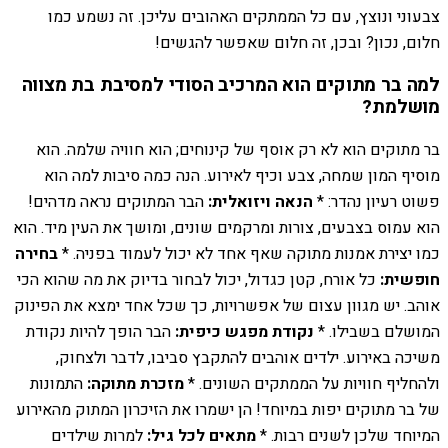
צבעוני ונוצץ, עם כל הממתקים האהובים עליכן. זה נשמע כמו
חלום, נכון? ובכן, זה חלום שאפשר להגשים!
למה בר מתוקים הוא המרכיב הסודי למסיבת בת מצווה
מושלמת?
בר מתוקים הוא לא רק אוסף של קינוחים; הוא חוויה שלמה. הוא
מוסיף המון שמחה, צבע וכיף לאירוע. הנה כמה סיבות למה הוא
פשוט רעיון נהדר: *
הנאה ויזואלית:
הבר המתוקים נראה מדהים!
הוא עמוס בצבעים, צורות ומרקמים שונים, ומושך את העין מיד. הוא
כמו יצירת אמנות מתוקה שאף אחד לא יכול לעמוד בפניה. *
בחירה
חופשית:
כל אורח, קטן כגדול, יכול לבחור בדיוק את מה שהוא הכי
אוהב. יש מגוון עצום של אפשרויות, כך שכל אחד ימצא את הפינוק
המושלם בשבילו. *
נקודת מפגש כיפית:
הבר הופך להיות נקודת
משיכה באירוע. ילדים אוהבים להתקבץ סביבו, לדבר ולצחוק,
ולהחליף חוויות על הממתקים השונים. *
מזכרת מתוקה:
התמונות
של בר מתוקים יפות במיוחד! הן ישמרו את הזיכרון המתוק מהאירוע
המיוחד שלכן לשנים רבות. *
מתאים לכל גיל:
למרות שילדים