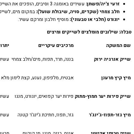
זרעי צ'יה/פשתן:
עשירים באומגה 3 וסיבים, הופכים את השייק לסמיך ומזין יותר.
חלב צמחי (שקדים, סויה, שיבולת שועל):
במקום מים, לשייקי
יוגורט (חלבי או טבעוני):
מוסיף חלבון ומרקם עשיר.
טבלה: שילובים מומלצים לשייקים ומיצים
שם המשקה
מרכיבים עיקריים
יתרונ
שייק אנרגיה ירוק
בננה, תרד, תפוח, מים/חלב צמחי
עשיר 
מיץ קיץ מרענן
אבטיח, מלפפון, נענע, קצת לימון
מלא מ
שייק פירות יער חמוץ-מתוק
פירות יער קפואים, יוגורט, מנגו
עשיר 
מיץ גזר-תפוז-ג'ינג'ר
גזר, תפוז, חתיכת ג'ינג'ר קטנה
עשיר בוויטמין A
שייק טרופי אקזוטי
אננס, בננה, מנגו, מי קוקוס
מרענן