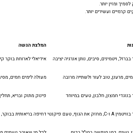
ם קרמיים ועשירים יותר.
ות
המלצת הגשה
בברזל, ויטמינים, סיבים, נותן אנרגיה יציבה
אידיאלי לארוחת בוקר קלה
ים, מרענן, טוב לעור ולשתייה מרובה
מעולה לימים חמים, מסיב
בנוגדי חמצון, חלבון, טעים במיוחד
פינוק מתוק ובריא, תחליף
 ו-C, מחזק את הגוף, טעם פיקנטי
דחיפה בריאותית בבוקר,
, טעים, כמו חופשה בחו"ל בכוס
לכל מי שאוהב טעמים מת