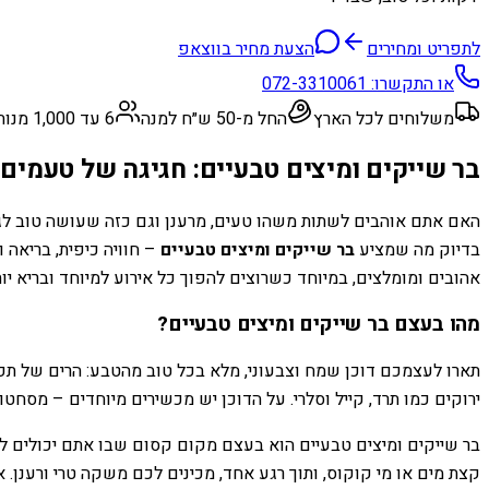
לתפריט ומחירים
הצעת מחיר בווצאפ
או התקשרו:
072-3310061
משלוחים לכל הארץ
החל מ-50 ש״ח למנה
6 עד 1,000 מנות
בר שייקים ומיצים טבעיים: חגיגה של טעמים,
האם אתם אוהבים לשתות משהו טעים, מרענן וגם כזה שעושה טוב לגוף
בדיוק מה שמציע
בר שייקים ומיצים טבעיים
– חוויה כיפית, בריאה 
אהובים ומומלצים, במיוחד כשרוצים להפוך כל אירוע למיוחד ובריא יות
מהו בעצם בר שייקים ומיצים טבעיים?
תארו לעצמכם דוכן שמח וצבעוני, מלא בכל טוב מהטבע: הרים של תפוחי
ירוקים כמו תרד, קייל וסלרי. על הדוכן יש מכשירים מיוחדים – מסח
בר שייקים ומיצים טבעיים הוא בעצם מקום קסום שבו אתם יכולים לבח
קצת מים או מי קוקוס, ותוך רגע אחד, מכינים לכם משקה טרי ורענן. א