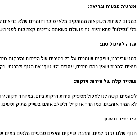
אנרגיה טבעית ובריאה:
במקום לשתות משקאות ממותקים מלאי סוכר וחומרים שלא בריאים לנו, ש
בלי "נפילות" פתאומיות. זה מושלם כשאתם צריכים קצת כוח לפני מש
עזרה לעיכול טוב:
כמו שדיברנו, שייקים שומרים על כל הסיבים של הפירות והירקות. סיב
מיצים, למרות שאין בהם סיבים, עוזרים "לשטוף" את הגוף ולהרגיש נקיי
שתייה קלה של פירות וירקות:
לפעמים קשה לנו לאכול מספיק פירות וירקות ביום, במיוחד ירקות יר
לא תמיד אוהבים, כמו תרד או קייל, ולשלב אותם בשייק מתוק וטעים.
הידרציה ורענון:
הגוף שלנו זקוק למים, והרבה. שייקים ומיצים טבעיים מלאים במים שיש 