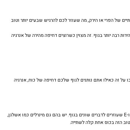
יים של הפרי או הירק, מה שעוזר לכם להרגיש שבעים יותר וטוב
ות רבה יותר בגוף. זה מצוין כשרוצים דחיפה מהירה של אנרגיה
ו על זה כאילו אתם נותנים לגוף שלכם דחיפה של כוח, אנרגיה
פירות וירקות הם כמו מולטי-ויטמין טבעי. הם מלאים בוויטמינים כמו ויטמין C שמחזק את הגוף ומונע צינון, ויטמין A שטוב לעיניים, וויטמין K ו-E שעוזרים לדברים שונים בגוף. יש בהם גם מינרלים כמו אשלגן,
טוב הזה בכוס אחת קלה לשתייה.