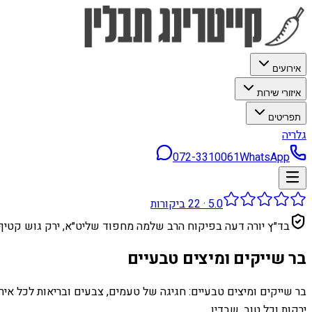
אירועים
איזורי שירות
תפריטים
גלריה
072-3310061
WhatsApp
5.0
·
22
ביקורות
בד״ץ יורה דעה בפיקוח הרב שלמה מחפוד שליט״א, ירק גוש קטיף
בר שייקים ומיצים טבעיים
בר שייקים ומיצים טבעיים: חגיגה של טעמים, צבעים ובריאות לכל אי
ירקות וכל טוב, שבדיו