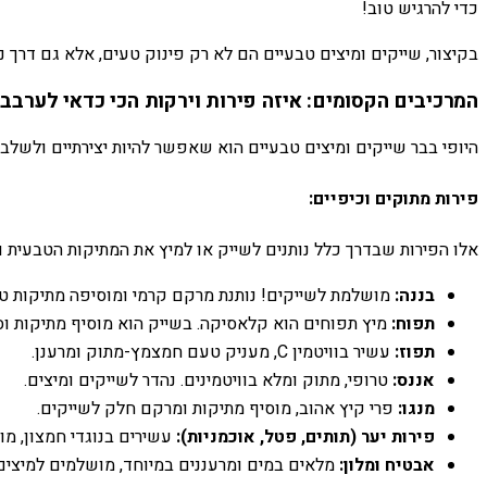
כדי להרגיש טוב!
בקיצור, שייקים ומיצים טבעיים הם לא רק פינוק טעים, אלא גם דרך 
המרכיבים הקסומים: איזה פירות וירקות הכי כדאי לערבב
היופי בבר שייקים ומיצים טבעיים הוא שאפשר להיות יצירתיים ולשלב 
פירות מתוקים וכיפיים:
אלו הפירות שבדרך כלל נותנים לשייק או למיץ את המתיקות הטבעית 
בננה:
מושלמת לשייקים! נותנת מרקם קרמי ומוסיפה מתיקות טב
תפוח:
מיץ תפוחים הוא קלאסיקה. בשייק הוא מוסיף מתיקות וס
תפוז:
עשיר בוויטמין C, מעניק טעם חמצמץ-מתוק ומרענן.
אננס:
טרופי, מתוק ומלא בוויטמינים. נהדר לשייקים ומיצים.
מנגו:
פרי קיץ אהוב, מוסיף מתיקות ומרקם חלק לשייקים.
פירות יער (תותים, פטל, אוכמניות):
עשירים בנוגדי חמצון, מו
אבטיח ומלון:
מלאים במים ומרעננים במיוחד, מושלמים למיצים 