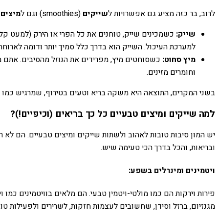
לרוב, בר כזה מציע גם אפשרויות ל
שייקים
(smoothies) וגם ל
מיצים 
שייק:
כשמכינים שייק, טוחנים את כל הפרי או הירק (למעט קלי
למערכת העיכול. השייק הוא בדרך כלל סמיך יותר ודומה לארוחה
מיץ סחוט:
כשסוחטים מיץ, מפרידים את הנוזל מהסיבים. אתם מקב
וחומרים מזינים.
בשני המקרים, התוצאה היא משקה בריא וטעים בטירוף, שמרגיש כמו פ
למה שייקים ומיצים טבעיים כל כך בריאים (וכיפיים!)?
יש המון סיבות טובות לאהוב ולשתות שייקים ומיצים טבעיים. הם לא 
ובריאות, והכל בדרך הכי טעימה שיש.
ויטמינים ומינרלים בשפע:
מגנזיום, ברזל וסידן, שחשובים לעצמות חזקות, לשרירים ולפעילות 