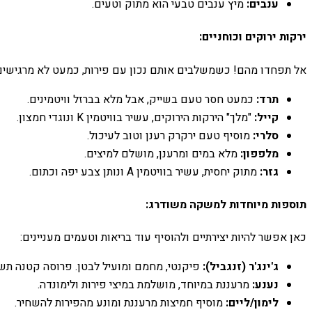
ענבים:
מיץ ענבים טבעי הוא מתוק וטעים.
ירקות ירוקים וכוחניים:
אל תפחדו מהם! כשמשלבים אותם נכון עם פירות, כמעט לא מרגישים
תרד:
כמעט חסר טעם בשייק, אבל מלא בברזל וויטמינים.
קייל:
"מלך" הירקות הירוקים, עשיר בוויטמין K ונוגדי חמצון.
סלרי:
מוסיף טעם ירקרק רענן וטוב לעיכול.
מלפפון:
מלא במים ומרענן, מושלם למיצים.
גזר:
מתוק יחסית, עשיר בוויטמין A ונותן צבע יפה וכתום.
תוספות מיוחדות למשקה משודרג:
כאן אפשר להיות יצירתיים ולהוסיף עוד בריאות וטעמים מעניינים:
ג'ינג'ר (זנגביל):
פיקנטי, מחמם ומועיל לבטן. פרוסה קטנה תש
נענע:
מרעננת במיוחד, מושלמת במיצי פירות ולימונדה.
לימון/ליים:
מוסיף חמיצות מרעננת ומונע מהפירות להשחיר.