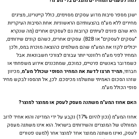
למה לפעמים המחירים מוצגים בלי מע"מ?
ישנן מספר סיבות מדוע עסקים מסוימים, כולל קייטרינג, מציגים
מחירים ללא מע"מ בהצעותיהם הראשוניות. אחת הסיבות העיקריות
היא שהם פונים לעיתים קרובות גם לעסקים אחרים (מה שנקרא
"עסקים לעסקים" או B2B). עסקים אחרים, כשהם קונים שירותים,
יכולים לקזז את המע"מ שהם משלמים כהוצאה מוכרת במס, ולכן
המחיר לפני מע"מ רלוונטי יותר עבורם לצורכי חשבונאות. אבל
כשמדובר באנשים פרטיים, כמוכם, שמתכננים אירוע משפחתי או
חברתי,
תמיד תרצו לדעת את המחיר הסופי שכולל מע"מ
, מכיוון
שזהו הסכום האמיתי שתשלמו מכיסכם. לכן, אל תהססו לבקש מחיר
סופי הכולל מע"מ.
האם אחוז המע"מ משתנה מעסק לעסק או ממוצר למוצר?
אחוז המע"מ (נכון להיום 17%) נקבע על ידי המדינה והוא אחיד לרוב
המוחלט של המוצרים והשירותים בישראל. הוא אינו משתנה מעסק
לעסק, ואינו משתנה ממוצר אחד למוצר אחר (למעט פטורים