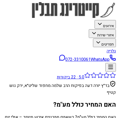
אירועים
איזורי שירות
תפריטים
גלריה
072-3310061
WhatsApp
5.0
·
22
ביקורות
בד״ץ יורה דעה בפיקוח הרב שלמה מחפוד שליט״א, ירק גוש
קטיף
האם המחיר כולל מע"מ?
האם המחיר כולל מע"מ? כשאתם מתכננים אירוע מיוחד – אולי יום