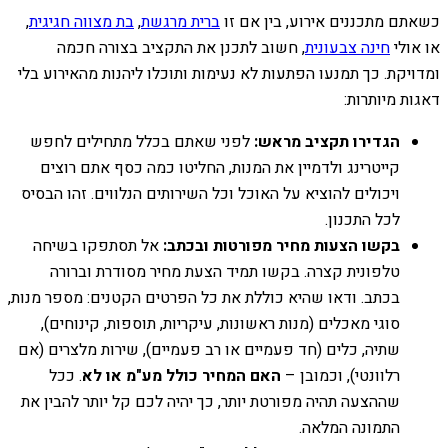
כשאתם מתכננים אירוע, בין אם זו
ברית מרגשת
,
בת מצווה חגיגית
,
או אולי
חינה צבעונית
, חשוב לתכנן את התקציב בצורה חכמה
ומדויקת. כך תמנעו הפתעות לא נעימות ותוכלו ליהנות מהאירוע בלי
דאגות מיותרות:
הגדירו תקציב מראש:
לפני שאתם בכלל מתחילים לחפש
קייטרינג ולדמיין את המנות, החליטו כמה כסף אתם רוצים
ויכולים להוציא על האוכל וכל השירותים הנלווים. זהו הבסיס
לכל התכנון.
בקשו הצעות מחיר מפורטות ובכתב:
אל תסתפקו בשיחה
טלפונית קצרה. בקשו תמיד הצעת מחיר מסודרת וברורה
בכתב. ודאו שהיא כוללת את כל הפרטים הקטנים: מספר מנות,
סוגי מאכלים (מנות ראשונות, עיקריות, תוספות, קינוחים),
שתיה, כלים (חד פעמיים או רב פעמיים), שירות מלצרים (אם
רלוונטי), וכמובן –
האם המחיר כולל מע"מ או לא
. ככל
שההצעה תהיה מפורטת יותר, כך יהיה לכם קל יותר להבין את
התמונה המלאה.