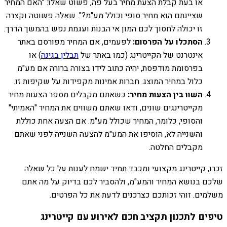
או בעת קבלת הצעת מחיר בעל פה, פשוט שאלו: "האם המחיר
שציינתם הוא מחיר סופי וכולל מע"מ?". שאלה פשוטה וקצרה
זו יכולה לחסוך לכם המון אי הבנות ועגמת נפש בהמשך הדרך.
הסתכלו על הפרסום:
לפעמים, אם המחיר מפורסם באתר
אינטרנט של הקייטרינג (כמו באתר של
תבלין בגינה
) או
בפרסומת מודפסת, יהיה כתוב לידו בצורה ברורה אם מע"מ
כלול במחיר המוצג. חברות אמינות מקפידות על שקיפות זו.
השוו בין הצעות מחיר:
כשאתם מקבלים מספר הצעות מחיר
מקייטרינגים שונים, ודאו שאתם משווים את המחיר "האמיתי"
והסופי, כלומר, המחיר שכולל מע"מ. אם הצעה אחת כוללת
והשנייה לא, הוסיפו את המע"מ להצעה השנייה לפני שאתם
מקבלים החלטה.
זכרו, קייטרינג מקצועי ומכבד תמיד ישמח לענות על כל שאלה
שלכם בנושא המחיר והמע"מ, ולהסביר לכם בדיוק על מה אתם
משלמים. זוהי זכותכם כצרכנים לדעת את כל הפרטים.
טיפים לתכנון תקציב חכם לאירוע עם קייטרינג