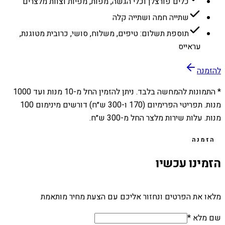
כלים פורצלן וכלי הגשה, מפות, מפיות וצוות מלצרים
שתייה חמה ושתייה קלה
תוספת תשלום: טיפים, משלוח, סושי, כרובית מטוגנת,
עראייס
להזמנה
* התמונות להמחשה בלבד. ניתן להזמין החל מ-
10
מנות ועד
1000
מנות. תפריטי הפרימיום (170 ו-300 ש״ח) דורשים מינימום 100
מנות. עלות שירות מלצר החל מ-300 ש״ח.
הזמנה
הזמינו עכשיו
מלאו את הפרטים ונחזור אליכם עם הצעת מחיר מותאמת
שם מלא *