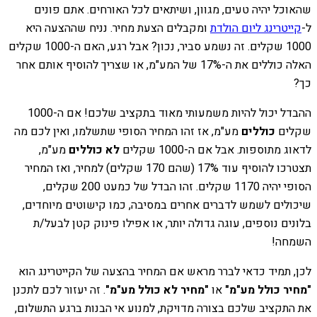
שהאוכל יהיה טעים, מגוון, ושיתאים לכל האורחים. אתם פונים
ל-
קייטרינג ליום הולדת
ומקבלים הצעת מחיר. נניח שההצעה היא
1000 שקלים. זה נשמע סביר, נכון? אבל רגע, האם ה-1000 שקלים
האלה כוללים את ה-17% של המע"מ, או שצריך להוסיף אותם אחר
כך?
ההבדל יכול להיות משמעותי מאוד בתקציב שלכם! אם ה-1000
שקלים
כוללים
מע"מ, אז זהו המחיר הסופי שתשלמו, ואין לכם מה
לדאוג מתוספות. אבל אם ה-1000 שקלים
לא כוללים
מע"מ,
תצטרכו להוסיף עוד 17% (שהם 170 שקלים) למחיר, ואז המחיר
הסופי יהיה 1170 שקלים. זהו הבדל של כמעט 200 שקלים,
שיכולים לשמש לדברים אחרים במסיבה, כמו קישוטים מיוחדים,
בלונים נוספים, עוגה גדולה יותר, או אפילו פינוק קטן לבעל/ת
השמחה!
לכן, תמיד כדאי לברר מראש אם המחיר בהצעה של הקייטרינג הוא
"מחיר כולל מע"מ"
או
"מחיר לא כולל מע"מ"
. זה יעזור לכם לתכנן
את התקציב שלכם בצורה מדויקת, למנוע אי הבנות ברגע התשלום,