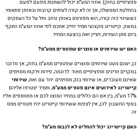
ספציפיים בחוק). אחוז המע"מ יכול להשתנות מפעם לפעם
בהחלטת הממשלה, אך זה לא קורה לעיתים קרובות ובאופן פתאומי.
כששינוי כזה קורה, הוא מפורסם באופן נרחב וחל על כל העסקים
במשק. קייטרינג מקצועי תמיד יחייב אתכם לפי אחוז המע"מ התקף
ביום מתן השירות, ויציין זאת בהצעת המחיר.
האם יש שירותים או מוצרים שפטורים ממע"מ?
כן, ישנם מעט שירותים ומוצרים שפטורים ממע"מ בחוק, אך מדובר
במקרים חריגים וספציפיים מאוד. לדוגמה, פירות וירקות מסוימים
שאינם מעובדים, או שירותי בנק מסוימים. יחד עם זאת,
שירותי
קייטרינג לאירועים אינם פטורים ממע"מ
, ותמיד יצטרפו אליהם
17% מע"מ, בין אם הם כלולים במחיר המוצג לכם או מתווספים אליו
בסוף החשבון. לכן, אין לצפות ששירותי קייטרינג יהיו פטורים ממס
זה.
האם קייטרינג יכול להחליט לא לגבות מע"מ?