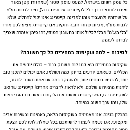
כל עסק רשום בישראל, למעט עוסק פטור (שמחזורו קטן מאוד
ואינו רלוונטי בדרך כלל לקייטרינג אירועים גדול), חייב לגבות מע"מ
על שירותיו ולהעביר אותו למדינה. קייטרינג אינו יכול להחליט שלא
לגבות מע"מ, מכיוון שזוהי חובה חוקית. אם קייטרינג מציע לכם מחיר
"בלי מע"מ" מבלי לכלול אותו בחשבון הסופי, זהו סימן אזהרה שצריך
לבדוק לעומק.
לסיכום – למה שקיפות במחירים כל כך חשובה?
שקיפות במחירים היא כמו לוח משחק ברור – כולם יודעים את
הכללים. כשאתם יודעים בדיוק כמה תשלמו, אתם יכולים לתכנן טוב
יותר, להרגיש בטוחים יותר, ולהתמקד במה שבאמת חשוב: לחגוג,
ליהנות מהאירוע שלכם, ולא לדאוג לדברים אחרים! קייטרינג שדואג
לשקיפות כזו, הוא קייטרינג ששם את הלקוח בראש סדר העדיפויות
שלו, וזהו ערך חשוב במיוחד.
בתבלין בגינה, אנו מאמינים בשקיפות מלאה, באמינות ובשירות אדיב
ומקצועי. אנו נשמח לעמוד לרשותכם בכל שאלה, לתת לכם הצעת
מחיר מפורטת וברורה, ולעזור לכם לתכנן אירוע מושלם, עם אוכל