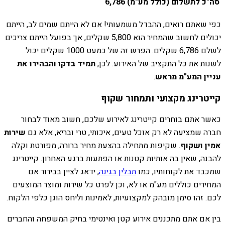
סה"כ לתשלום (כולל מע"מ)
6,786
כפי שאתם רואים, ההבדל משמעותי! אם לא הייתם שמים לב, הייתם
יכולים לחשוב שהמחיר הוא 5,800 שקלים, אך בפועל הייתם צריכים
לשלם 6,786 שקלים. הפרש זה של כמעט 1000 שקלים יכול
לשנות את כל התקציב של האירוע. לכן,
תמיד בדקו והבהירו את
עניין המע"מ מראש
.
קייטרינג מקצועי ותמחור שקוף
כאשר אתם בוחרים קייטרינג לאירוע שלכם, חשוב מאוד לבחור
חברה שמציעה לא רק אוכל טעים, איכותי, טרי ובריא, אלא גם
שירות
אמין ושקוף
. שקיפות מתחילה בהצעת מחיר ברורה, מפורטת וקלה
להבנה, שאין בה אותיות קטנות או הפתעות ברגע האחרון. קייטרינג
שמכבד את לקוחותיו, כמו
תבלין בגינה
, ידאג לציין בבירור אם
המחירים כוללים מע"מ או לא, וכן לפרט כל שירות ומוצר המוצעים
לכם. זהו סימן מובהק למקצועיות, לאמינות וליחס הוגן כלפי הלקוח.
בין אם אתם מתכננים אירוע קטן ואינטימי בחיק המשפחה והחברים