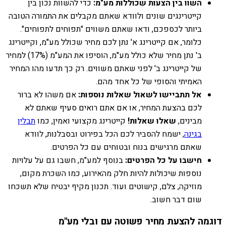
השוו בין הצעות שכוללות מע"מ:
כדי להשוות נכון בין
קייטרינגים שונים ולוודא שאתם מקבלים את התמורה הטובה
ביותר לכספכם, ודאו שאתם משווים "תפוחים לתפוחים".
כלומר, אם קייטרינג א' נתן לכם מחיר שכולל מע"מ, וקייטרינג
ב' נתן מחיר שלא כולל מע"מ, הוסיפו את המע"מ (17%) למחיר
של קייטרינג ב' לפני שאתם משווים. רק כך תדעו מהו המחיר
האמיתי והסופי של כל אחד מהם.
אל תתביישו לשאול שאלות נוספות:
אם משהו לא ברור
לכם בהצעת המחיר, או אם אתם רואים סעיף שאתם לא
מבינים,
שאלו שאלות!
קייטרינג מקצועי ואמין, כמו
תבלין
בגינה
, ישמח להסביר לכם הכל בפירוט ובסבלנות, לוודא
שאתם מרגישים בנוח ובטוחים עם כל הפרטים.
חישבו על כל הפרטים:
בנוסף למע"מ, חשבו גם על עלויות
נוספות שיכולות להיות חלק מהאירוע, כמו השכרת מקום,
מוזיקה, צלם, קישוטים ועוד. תכנון מקיף יבטיח שלא תשכחו
שום דבר חשוב.
דוגמה להצעת מחיר פשוטה עם ובלי מע"מ