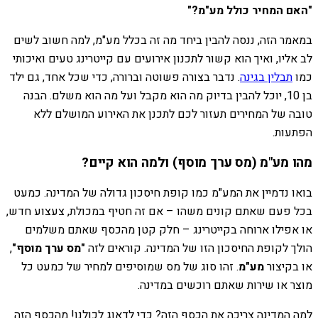
"האם המחיר כולל מע"מ?"
במאמר הזה, ננסה להבין ביחד מה זה בכלל מע"מ, למה חשוב לשים
לב אליו, ואיך הוא קשור לתכנון אירועים עם קייטרינג טעים ואיכותי
כמו
תבלין בגינה
. נדבר בצורה פשוטה וברורה, כדי שכל אחד, גם ילד
בן 10, יוכל להבין בדיוק מה הוא מקבל ועל מה הוא משלם. הבנה
טובה של המחירים תעזור לכם לתכנן את האירוע המושלם ללא
הפתעות.
מהו מע"מ (מס ערך מוסף) ולמה הוא קיים?
בואו נדמיין את המע"מ כמו קופת חיסכון גדולה של המדינה. כמעט
בכל פעם שאתם קונים משהו – אם זה חטיף במכולת, צעצוע חדש,
או אפילו ארוחה בקייטרינג – חלק קטן מהכסף שאתם משלמים
הולך לקופת החיסכון הזו של המדינה. קוראים לזה
"מס ערך מוסף"
,
או בקיצור
מע"מ
. זהו סוג של מס שמוסיפים למחיר של כמעט כל
מוצר או שירות שאתם רוכשים במדינה.
למה המדינה צריכה את הכסף הזה? כדי לדאוג לכולנו! מהכסף הזה