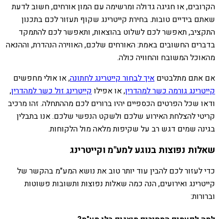
הקרובים, או חגיגה גדולה ומרשימה עם המון אורחים, חשוב לדעת
שאתם בידיים טובות. בחירת קייטרינג שקוף תעזור לכם בתכנון
התקציב, תאפשר לכם לשלוט בהוצאות, ותאפשר לכם להתמקד
בדברים החשובים באמת: האורחים שלכם, האווירה הנהדרת, וההנאה
מהאוכל המשובח והחוויה כולה.
אם אתם מתלבטים
איך לבחור קייטרינג לחתונה
, או אולי מחפשים
קייטרינג גורמה כשר למהדרין
, או אפילו
קייטרינג זול כשר למהדרין
,
ודאו שכל הפרטים הכספיים יהיו ברורים לכם מההתחלה. זהו מרכיב
קריטי להצלחת האירוע שלכם ולשקט הנפשי שלכם. אנו בתבלין
בגינה שמים דגש רב על שקיפות מלאה מול הלקוחות.
שאלות נפוצות בנוגע למע"מ וקייטרינג
כדי לעזור לכם להבין עוד יותר טוב את נושא המע"מ בהקשר של
קייטרינג ואירועים, הנה כמה שאלות נפוצות ותשובות פשוטות
וברורות: