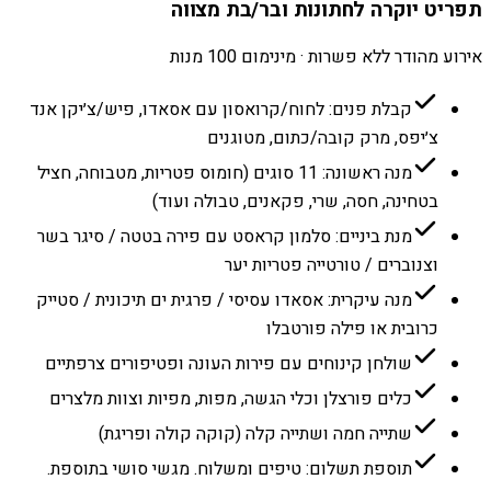
תפריט יוקרה לחתונות ובר/בת מצווה
אירוע מהודר ללא פשרות · מינימום 100 מנות
קבלת פנים: לחוח/קרואסון עם אסאדו, פיש/צ׳יקן אנד
צ׳יפס, מרק קובה/כתום, מטוגנים
מנה ראשונה: 11 סוגים (חומוס פטריות, מטבוחה, חציל
בטחינה, חסה, שרי, פקאנים, טבולה ועוד)
מנת ביניים: סלמון קראסט עם פירה בטטה / סיגר בשר
וצנוברים / טורטייה פטריות יער
מנה עיקרית: אסאדו עסיסי / פרגית ים תיכונית / סטייק
כרובית או פילה פורטבלו
שולחן קינוחים עם פירות העונה ופטיפורים צרפתיים
כלים פורצלן וכלי הגשה, מפות, מפיות וצוות מלצרים
שתייה חמה ושתייה קלה (קוקה קולה ופריגת)
תוספת תשלום: טיפים ומשלוח. מגשי סושי בתוספת.