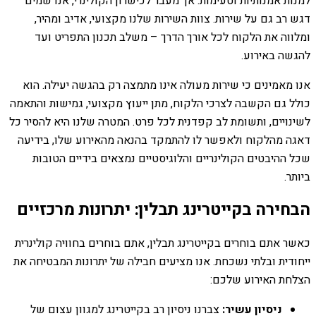
למנות אמנותיות וטעימות. אך מעבר לכישרון הקולינרי, אנו שמים
דגש רב גם על שירות. צוות השירות שלנו מקצועי, אדיב ומהיר,
ומלווה את הלקוח לכל אורך הדרך – משלב תכנון התפריט ועד
להגשה באירוע.
אנו מאמינים כי שירות מעולה אינו מתמצה רק בהגשה יעילה. הוא
כולל גם הקשבה לצרכי הלקוח, מתן ייעוץ מקצועי, גמישות והתאמה
לשינויים, ותשומת לב קפדנית לכל פרט. המטרה שלנו היא להסיר כל
דאגה מהלקוח ולאפשר לו להתמקד בהנאה מהאירוע שלו, בידיעה
שכל ההיבטים הקולינריים והלוגיסטיים נמצאים בידיים הטובות
ביותר.
הבחירה בקייטרינג תבלין: יתרונות מרכזיים
כאשר אתם בוחרים בקייטרינג תבלין, אתם בוחרים בחוויה קולינרית
ייחודית ובלתי נשכחת. אנו מציעים חבילה של יתרונות המבטיחה את
הצלחת האירוע שלכם:
ניסיון עשיר:
צברנו ניסיון רב בקייטרינג למגוון עצום של