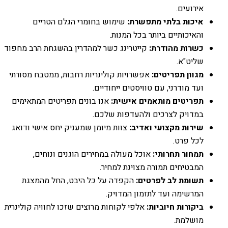
אירועים.
איכות בלתי מתפשרת:
שימוש בחומרי הגלם הטריים
והאיכותיים ביותר בכל המנות.
כשרות מהודרת:
קייטרינג כשר למהדרין בהשגחת הרב מחפוד
שליט"א.
מגוון תפריטים:
אפשרויות קולינריות רחבות, ממטבח מסורתי
ועד מודרני, עם טוויסטים ייחודיים.
תפריטים מותאמים אישית:
אנו בונים תפריטים המתאימים
במדויק לצרכים ולהעדפות שלכם.
שירות מקצועי ואדיב:
צוות מיומן שמעניק יחס אישי ודואג
לכל פרט.
תמחור תחרותי:
אוכל מעולה במחירים הוגנים ונוחים,
המבטיחים תמורה מצוינת למחיר.
תשומת לב לפרטים:
הקפדה על כל היבט, החל מהמצגת
המרשימה ועד לתזמון המדויק.
ביקורות חיוביות:
אלפי לקוחות מרוצים שזכו לחוויה קולינרית
מושלמת.