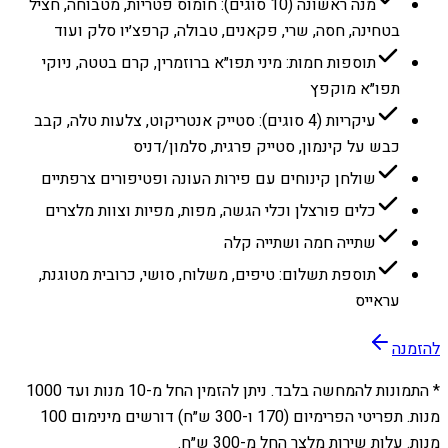
מנה ראשונה (10 סוגים): חומוס פטריות, מטבוחה, חציל
בטחינה, חסה, שרי, פקאנים, טבולה, קרפצ׳יו סלק ועוד
תוספות חמות: מיני תפו״א ברוזמרין, קרם בטטה, ניוקי
תפו״א מוקפץ
עיקריות (4 סוגים): סטייק אנטריקוט, צלעות טלה, קבב
כבש על קינמון, סטייק פרגית, סלמון/דניס
שולחן קינוחים עם פירות העונה ופטיפורים צרפתיים
כלים פורצלן וכלי הגשה, מפות, מפיות וצוות מלצרים
שתייה חמה ושתייה קלה
תוספת תשלום: טיפים, משלוח, סושי, כרובית מטוגנת,
עראייס
להזמנה
* התמונות להמחשה בלבד. ניתן להזמין החל מ-
10
מנות ועד
1000
מנות. תפריטי הפרימיום (170 ו-300 ש״ח) דורשים מינימום 100
מנות. עלות שירות מלצר החל מ-300 ש״ח.