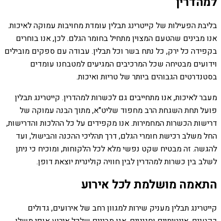
למהדרין
בליבת הפעילות של קייטרינג תבלין עומדת מחויבות עמוקה לאיכות.
אנו מבינים שהטעם המצוין מתחיל בחומר הגלם. לכן, אנו בוחרים
בקפידה כל ירק, כל נתח בשר וכל תבלין. עבודה עם ספקים מובילים
וידועים מבטיחה שכל המרכיבים המגיעים למטבחנו עומדים
בסטנדרטים הגבוהים ביותר של טריות ואיכות.
מעבר לאיכות, אנו מתחייבים גם לכשרות למהדרין. קייטרינג תבלין
פועל תחת השגחת הרב מחפוד שליט"א, מתוך הבנה עמוקה של
דרישות הכשרות המחמירות. אנו מקפידים על כל ההלכות והדרישות,
החל משלב רכישת חומרי הגלם, דרך תהליכי ההכנה והבישול, ועד
להגשה. זה מבטיח שקט נפשי מלא לכל הלקוחות, ומוכיח כי ניתן
לשלב בין כשרות למהדרין לבין חוויה קולינרית יוצאת דופן.
התאמה מושלמת לכל אירוע
קייטרינג תבלין מעניק שירות למגוון רחב של אירועים, גדולים
כקטנים, אינטימיים וחגיגיים. אנו מבינים שלכל אירוע אופי משלו,