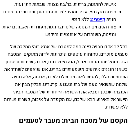
אישית לחתונות, בריתות, בר/בת מצווה, שבתות חתן ועוד.
שירות מקצועי, אדיב ומהיר לצד תמחור הוגן ותחרותי מבטיחים
חווית
קייטרינג
ללא דופי.
צוות הטבחים המנוסה שלנו יוצר מנות מעוררות תיאבון, בריאות
ומזינות, השומרות על אותנטיות וחידוש.
בכל לב אדם חבויה פינה חמה למטבח של אמא. זוהי ממלכה של
טעמים מוכרים, ניחוחות עוטפים וזיכרונות ילדות מתוקים. המטבח
הזה מסמל יותר מסתם אוכל; הוא מייצג חום, אהבה, שייכות וביטחון.
כשאנו חוגגים אירועים משמעותיים בחיינו, אנו שואפים לשחזר את
התחושות הללו, להגיש לאורחים שלנו לא רק ארוחה, אלא חוויה
שלמה שתשאיר טעם של בית וגעגוע. קייטרינג תבלין מבין את
העוצמה שבכך ומביא את ההשראה הייחודית של המטבח הביתי
היישר אל האירוע הבא שלכם, עם הקפדה על איכות, כשרות ושירות
ללא פשרות.
הקסם של מטבח הבית: מעבר לטעמים