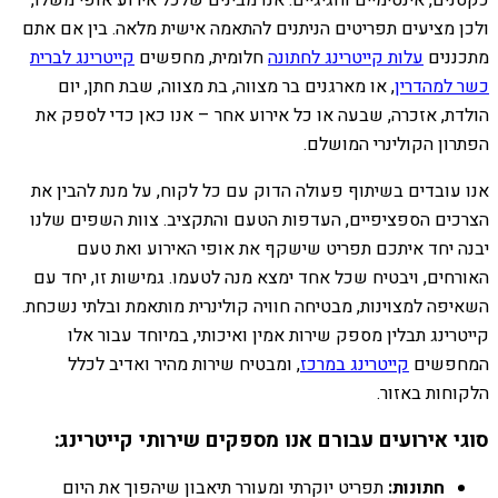
ולכן מציעים תפריטים הניתנים להתאמה אישית מלאה. בין אם אתם
מתכננים
עלות קייטרינג לחתונה
חלומית, מחפשים
קייטרינג לברית
כשר למהדרין
, או מארגנים בר מצווה, בת מצווה, שבת חתן, יום
הולדת, אזכרה, שבעה או כל אירוע אחר – אנו כאן כדי לספק את
הפתרון הקולינרי המושלם.
אנו עובדים בשיתוף פעולה הדוק עם כל לקוח, על מנת להבין את
הצרכים הספציפיים, העדפות הטעם והתקציב. צוות השפים שלנו
יבנה יחד איתכם תפריט שישקף את אופי האירוע ואת טעם
האורחים, ויבטיח שכל אחד ימצא מנה לטעמו. גמישות זו, יחד עם
השאיפה למצוינות, מבטיחה חוויה קולינרית מותאמת ובלתי נשכחת.
קייטרינג תבלין מספק שירות אמין ואיכותי, במיוחד עבור אלו
המחפשים
קייטרינג במרכז
, ומבטיח שירות מהיר ואדיב לכלל
הלקוחות באזור.
סוגי אירועים עבורם אנו מספקים שירותי קייטרינג:
חתונות:
תפריט יוקרתי ומעורר תיאבון שיהפוך את היום