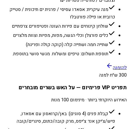
וצנוברים / טורטייה פטריות יער
מנה עיקרית: אסאדו עסיסי / פרגית ים תיכונית / סטייק
כרובית או פילה פורטבלו
שולחן קינוחים עם פירות העונה ופטיפורים צרפתיים
כלים פורצלן וכלי הגשה, מפות, מפיות וצוות מלצרים
שתייה חמה ושתייה קלה (קוקה קולה ופריגת)
תוספת תשלום: טיפים ומשלוח. מגשי סושי בתוספת.
להזמנה
300 ש״ח למנה
תפריט VIP פרימיום — על האש בשרים מובחרים
האירוע היוקרתי ביותר · מינימום 100 מנות
קבלת פנים (4 סוגים): באן/קרואסון עם אסאדו,
פיש/צ׳יקן אנד צ׳יפס, מרק קובה/כתום, סיגרים/קובה