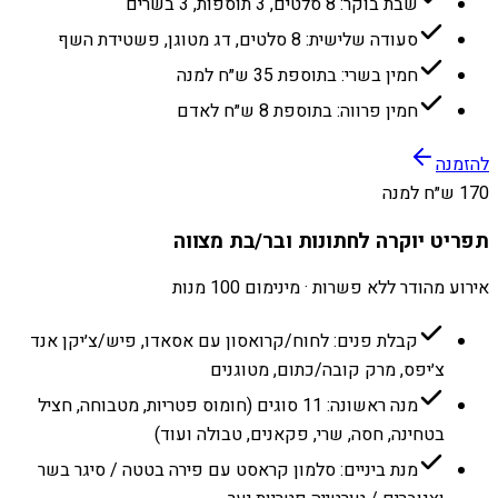
שבת בוקר: 8 סלטים, 3 תוספות, 3 בשרים
סעודה שלישית: 8 סלטים, דג מטוגן, פשטידת השף
חמין בשרי: בתוספת 35 ש״ח למנה
חמין פרווה: בתוספת 8 ש״ח לאדם
להזמנה
170 ש״ח למנה
תפריט יוקרה לחתונות ובר/בת מצווה
אירוע מהודר ללא פשרות · מינימום 100 מנות
קבלת פנים: לחוח/קרואסון עם אסאדו, פיש/צ׳יקן אנד
צ׳יפס, מרק קובה/כתום, מטוגנים
מנה ראשונה: 11 סוגים (חומוס פטריות, מטבוחה, חציל
בטחינה, חסה, שרי, פקאנים, טבולה ועוד)
מנת ביניים: סלמון קראסט עם פירה בטטה / סיגר בשר