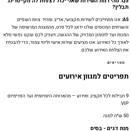
Q5: מהי רמת השירות שאני יכול לצפות לה מקייטרינג
תבלין?
A5:
אנו מתחייבים לשירות מקצועי, אדיב ומהיר. צוות השפים
והשרתים המנוסים שלנו ידאג לכל פרט, מהמצגת המרשימה של
המנות ועד לתזמון המדויק של ההגשה, ויעניק לכם שקט נפשי מלא
לאורך כל האירוע. אנו מציעים שירות אישי וליווי צמוד, כדי להבטיח
את הצלחת האירוע שלכם.
תפריטים
תפריטים למגוון אירועים
9 חבילות לכל תקציב ואירוע — מהארוחה היומיומית ועד הפרימיום
VIP.
50 ש״ח למנה
מנת דגים - בסיס