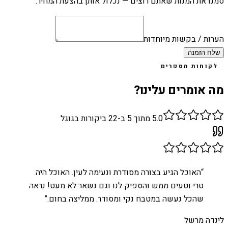
סמנו את המנות שאתם רוצים — נכלול אותן בהצעת המחיר.
הערות / בקשות מיוחדות
שלח הזמנה
לקוחות מספרים
מה אומרים עלינו?
5.0
מתוך 5 ב-
22
ביקורות בגוגל
“
האוכל הגיע בצורה מסודרת ונעימה לעין. האוכל היה
טרי וטעים ממש והספיק לנו וגם נשאר לא מעט! נראה
שהכל נעשה במטבח נקי ומסודר. ממליצה בחום.
”
לינדה מרשל