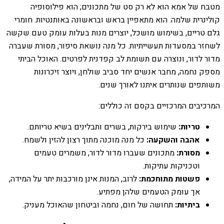
מטבח של אמא הוא לא רק סט של מתכונים; הוא פילוסופיה
קולינרית שלמה. הוא מתאפיין בראש ובראשונה באותנטיות. חומרי
גלם טריים, בשימוש מושכל, יוצרים מנות בעלות עומק טעם שקשה
לשחזר במסעדות תעשייתיות. כל מנה נושאת סיפור, מסורת שעברה
מדור לדור, ונוצרה עם תשומת לב קפדנית לפרטים. האוכל הביתי
מספק נחמה, מחבר אנשים יחד סביב שולחן, ויוצר זיכרונות
משותפים שנותרים איתנו לאורך שנים.
המרכיבים המרכזיים בקסם זה כוללים:
טריות:
שימוש בירקות, בשרים ותבלינים בשיא טריותם.
אהבה והשקעה:
כל מנה מוכנה מתוך רצון להזין ולשמח.
מסורת:
מתכונים שעברו מדור לדור, משמרים טעמים
וטכניקות עתיקות.
פשטות מתוחכמת:
לרוב, המנות אינן מורכבות יתר על המידה,
אך עומק הטעמים שלהן מפתיע.
ביתיות:
תחושה של חום, נחמה וביטחון שהאוכל מעניק.