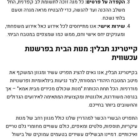
הקפדה על פרטים:
כל מנה זוכה לתשומת לב קפדנית, החל
משלב ההכנה ועד להגשה, כדי להבטיח מראה מגרה וטעם
בלתי נשכח.
שירות אישי:
אנו מתייחסים לכל אירוע כאל אירוע משפחתי,
ומעניקים יחס אישי וחם, ממש כמו שמצפים במטבח הביתי.
קייטרינג תבלין: מנות הבית בפרשנות
עכשווית
בקייטרינג תבלין, אנו גאים להציג תפריט עשיר ומגוון המשקף את
מיטב המטבח היהודי המסורתי, לצד נגיעות בינלאומיות ופרשנויות
מודרניות. הכל תחת הכותרת "מנות שכולם מכירים מבית אמא" – אך
בגרסה משודרגת, אלגנטית ומקצועית המתאימה לאירועים הגדולים
והחשובים ביותר בחייכם.
התפריט הבשרי הכשר למהדרין שלנו כולל מגוון רחב של מנות
עיקריות, תוספות, סלטים ומאפים, כולם עשויים מחומרי גלם טריים
ואיכותיים. דמיינו תבשילים עשירים בטעמים עמוקים של בישול