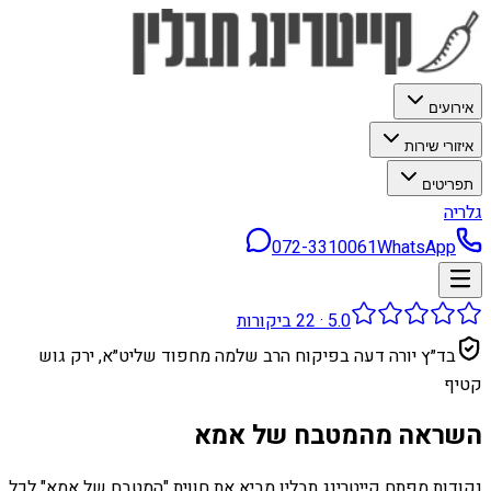
אירועים
איזורי שירות
תפריטים
גלריה
072-3310061
WhatsApp
5.0
·
22
ביקורות
בד״ץ יורה דעה בפיקוח הרב שלמה מחפוד שליט״א, ירק גוש
קטיף
השראה מהמטבח של אמא
נקודות מפתח קייטרינג תבלין מביא את חווית "המטבח של אמא" לכל