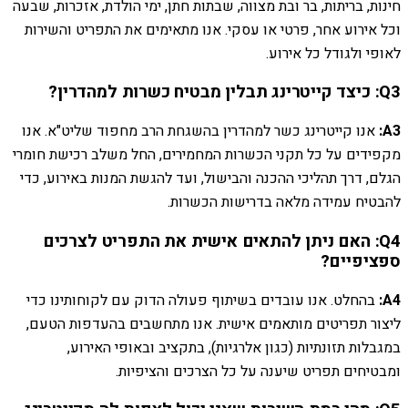
חינות, בריתות, בר ובת מצווה, שבתות חתן, ימי הולדת, אזכרות, שבעה
וכל אירוע אחר, פרטי או עסקי. אנו מתאימים את התפריט והשירות
לאופי ולגודל כל אירוע.
Q3: כיצד קייטרינג תבלין מבטיח כשרות למהדרין?
A3:
אנו קייטרינג כשר למהדרין בהשגחת הרב מחפוד שליט"א. אנו
מקפידים על כל תקני הכשרות המחמירים, החל משלב רכישת חומרי
הגלם, דרך תהליכי ההכנה והבישול, ועד להגשת המנות באירוע, כדי
להבטיח עמידה מלאה בדרישות הכשרות.
Q4: האם ניתן להתאים אישית את התפריט לצרכים
ספציפיים?
A4:
בהחלט. אנו עובדים בשיתוף פעולה הדוק עם לקוחותינו כדי
ליצור תפריטים מותאמים אישית. אנו מתחשבים בהעדפות הטעם,
במגבלות תזונתיות (כגון אלרגיות), בתקציב ובאופי האירוע,
ומבטיחים תפריט שיענה על כל הצרכים והציפיות.