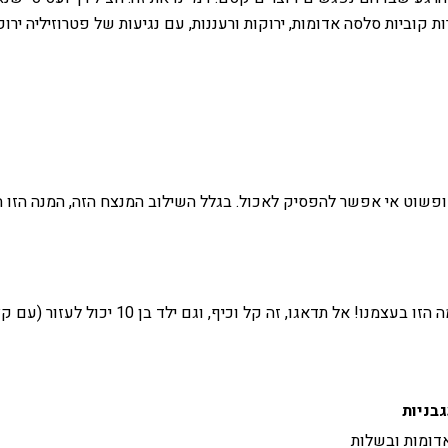
 קוביות סלסה אדומות, ירוקות ורעננות, עם נגיעות של פטרוזיליה ירוק
שוט אי אפשר להפסיק לאכול. בגלל השילוב המנצח הזה, המנה הזו היא 
 בן 10 יכול לעזור (עם קצת עזרה של מבוגר, כמובן, במיוחד עם התנור והסכין!).
בניות