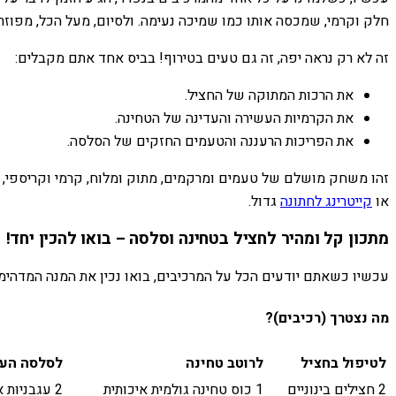
חלק וקרמי, שמכסה אותו כמו שמיכה נעימה. ולסיום, מעל הכל, מפוזרות
זה לא רק נראה יפה, זה גם טעים בטירוף! בביס אחד אתם מקבלים:
את הרכות המתוקה של החציל.
את הקרמיות העשירה והעדינה של הטחינה.
את הפריכות הרעננה והטעמים החזקים של הסלסה.
זהו משחק מושלם של טעמים ומרקמים, מתוק ומלוח, קרמי וקריספי, ופ
או
קייטרינג לחתונה
גדול.
מתכון קל ומהיר לחציל בטחינה וסלסה – בואו להכין יחד!
עכשיו כשאתם יודעים הכל על המרכיבים, בואו נכין את המנה המדהימה הזו בעצמנו! אל תדאגו, זה קל וכיף, וגם ילד
מה נצטרך (רכיבים)?
לטיפול בחציל
לרוטב טחינה
לסלסה העג
2 חצילים בינוניים
1 כוס טחינה גולמית איכותית
2 עגבניות אדומות ובשלות