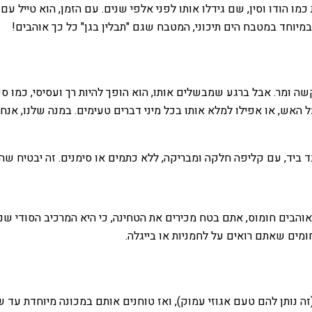
מו הודו וסין, שם גידלו אותו לפני אלפי שנים. עם הזמן, הוא טייל עם
מיוחד במטבח הים תיכוני, המטבח שגם "תבלין בגן" כל כך אוהבים!
ה ומר. אבל ברגע שמבשלים אותו, הוא הופך להיות רך ועסיסי, כמו ס
האש, או אפילו למלא אותו בכל מיני דברים טעימים. במנה שלנו, אנחנו
יד, עם קליפה חלקה ומבריקה, ללא כתמים או סימנים. זה יבטיח שהח
הבים חומוס, אתם בטח מכירים את הטחינה, כי היא המרכיב הסודי שנו
ומים שאתם רואים על לחמניות או בייגלה.
זה נותן להם טעם אגוזי עמוק), ואז טוחנים אותם במכונה מיוחדת ע