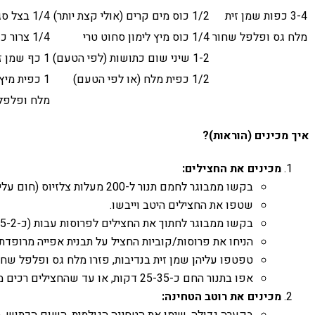
3-4 כפות שמן זית
1/2 כוס מים קרים (אולי קצת יותר)
1/4 בצל סגול קטן (או בצל ירוק)
מלח גס ופלפל שחור
1/4 כוס מיץ לימון סחוט טרי
1/4 צרור כוסברה או פטרוזיליה
1-2 שיני שום כתושות (לפי הטעם)
1 כף שמן זית
1/2 כפית מלח (או לפי הטעם)
1 כפית מיץ לימון
מלח ופלפל
איך מכינים (הוראות)?
מכינים את החצילים:
בקשו ממבוגר לחמם תנור ל-200 מעלות צלזיוס (חום עליון ותחתון).
שטפו את החצילים היטב וייבשו.
בקשו ממבוגר לחתוך את החצילים לפרוסות עבות (כ-1.5-2 ס"מ) או לחצי לאורך. אפשר גם לחתוך לקוביות גדולות.
הניחו את פרוסות/קוביות החציל על תבנית אפייה מרופדת ב
טפטפו עליהן שמן זית בנדיבות, פזרו מלח גס ופלפל שחו
אפו בתנור החם כ-25-35 דקות, או עד שהחצילים רכים מאוד, זהובים וטיפה שחומים בקצוות. באמצע האפייה, אפשר להפוך אותם כדי שיאפו משני הצדדים. הוציאו מהתנור וצננו מעט.
מכינים את רוטב הטחינה: