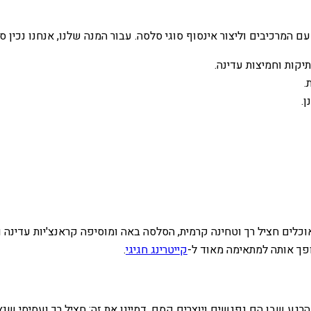
המרכיבים וליצור אינסוף סוגי סלסה. עבור המנה שלנו, אנחנו נכין 
יקות וחמיצות עדינה.
.
.
לים חציל רך וטחינה קרמית, הסלסה באה ומוסיפה קראנצ'יות עדינה ו
הופך אותה למתאימה מאוד ל-
קייטרינג חגיגי
.
גע שבו הם נפגשים ויוצרים קסם. דמיינו את זה: חציל רך ועסיסי שנא