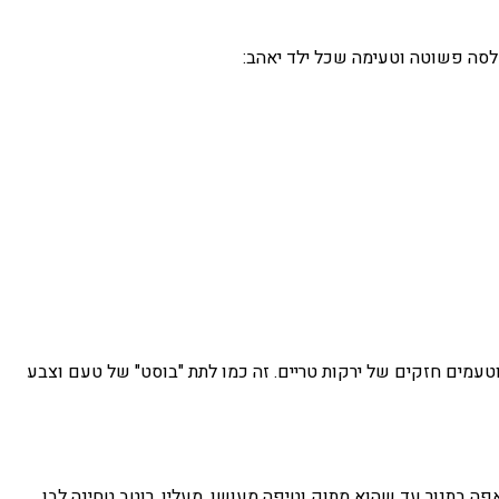
סלסה פשוטה וטעימה שכל ילד יאהב:
טעמים חזקים של ירקות טריים. זה כמו לתת "בוסט" של טעם וצבע
פה בתנור עד שהוא מתוק וטיפה מעושן. מעליו, רוטב טחינה לבן,