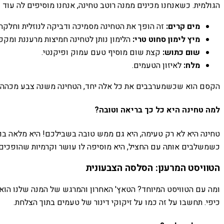
הגולמית. כשאנחנו מכינים ממנה רוטב טחינה, אנחנו מוסיפים לה עוד 
מים קרים:
זה הופך את הטחינה מסמיכה ודביקה לנוזלית וחלקה.
מיץ לימון סחוט טרי:
הלימון נותן לטחינה חמיצות מרעננת ומקפ
שום כתוש:
קצת שום מוסיף טעם עמוק ופיקנטי.
מלח:
לאיזון הטעמים.
הקסם הוא שכשמערבבים את כל אלה יחד, הטחינה משנה צבע מכהה לב
למה טחינה היא כל כך בריאה וטובה?
טחינה היא לא רק טעימה, היא גם ממש טובה בשבילכם! היא מלאה בויטמ
כשמשלבים אותה עם החציל, היא מוסיפה לו עושר וקרמיות שהופכים א
הטוויסט המרענן: הסלסה הצבעונית
ומה עם הטוויסט המיוחד? הטאץ' האחרון והמרגש של המנה שלנו הוא 
כיפי. תחשבו על זה כמו על זיקוקי דינור של טעמים בתוך הצלחת.