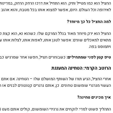
החציל הוא כמו מטייל ותיק. הוא התחיל את דרכו הרחק הרחק, במדינות כ
לאירופה וכל העולם. היום, אפשר למצוא אותו בכל מטבח, והוא אהוב ב
למה החציל כל כך מיוחד?
החציל הוא ירק מיוחד מאוד בגלל המרקם שלו. כשהוא נא, הוא קצת קש
מתאים למאכלים שונים: אפשר לטגן אותו, לאפות אותו, לצלות אותו על 
ויתמוסס בפה.
טיפ קטן לפני שמתחילים:
כשבוחרים חציל, חפשו אחד שמרגיש כבד ב
הרוטב הקרמי: הטחינה המענגת
אחרי החציל, הגיע תורו של השותף המושלם שלו – הטחינה. אם אתם או
העשוי מגרגרי שומשום טחונים. כן, אותם גרגרים קטנטנים לבנים או ח
איך מכינים טחינה?
התהליך פשוט למדי: לוקחים את גרגירי השומשום, קולים אותם מעט (