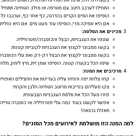
בקערה גדולה, שימו את הטחינה הגולמית, השום הכתוש, מ
התחילו לערבב היטב עם מטרפה או מזלג. הטחינה תתחיל 
הוסיפו את המים הקרים בהדרגה, כף אחר כף, וערבבו כל ה
אם היא סמיכה מדי, הוסיפו עוד מעט מים. אם היא נוזלית מ
מכינים את הסלסה:
שטפו את העגבניות, הבצל והכוסברה/פטרוזיליה.
בקשו ממבוגר לקצוץ את העגבניות לקוביות קטנות.
בקשו ממבוגר לקצוץ את הבצל דק-דק ואת עלי הכוסברה/
שימו הכל בקערה קטנה. הוסיפו שמן זית, מיץ לימון, מלח 
מרכיבים את המנה:
קחו צלחת יפה והניחו עליה בעדינות את החצילים האפויים
צקו מעליהם בנדיבות מרוטב הטחינה הלבן והקרמי.
פזרו מעל הכל את סלסת העגבניות הצבעונית.
אפשר לקשט בעוד כמה עלי פטרוזיליה או כוסברה טרייה.
תאכלו בהנאה!
למה המנה הזו מושלמת לאירועים מכל הסוגים?