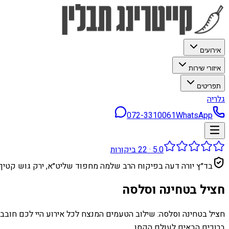
אירועים
איזורי שירות
תפריטים
גלריה
072-3310061
WhatsApp
5.0
·
22
ביקורות
בד״ץ יורה דעה בפיקוח הרב שלמה מחפוד שליט״א, ירק גוש קטיף
חציל בטחינה וסלסה
חציל בטחינה וסלסה: שילוב הטעמים המנצח לכל אירוע היי לכם חוב
ברוכים הבאים לעולם הקסו