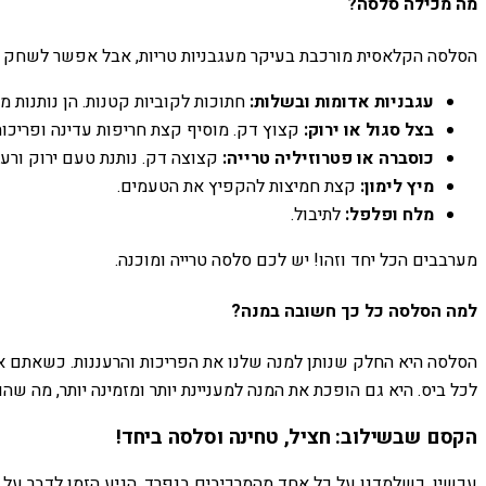
מה מכילה סלסה?
הסלסה הקלאסית מורכבת בעיקר מעגבניות טריות, אבל אפשר לשחק עם 
עגבניות אדומות ובשלות:
חתוכות לקוביות קטנות. הן נותנות מת
בצל סגול או ירוק:
קצוץ דק. מוסיף קצת חריפות עדינה ופריכות
כוסברה או פטרוזיליה טרייה:
קצוצה דק. נותנת טעם ירוק ורענן
מיץ לימון:
קצת חמיצות להקפיץ את הטעמים.
מלח ופלפל:
לתיבול.
מערבבים הכל יחד וזהו! יש לכם סלסה טרייה ומוכנה.
למה הסלסה כל כך חשובה במנה?
הסלסה היא החלק שנותן למנה שלנו את הפריכות והרעננות. כשאתם אוכ
לכל ביס. היא גם הופכת את המנה למעניינת יותר ומזמינה יותר, מה ש
הקסם שבשילוב: חציל, טחינה וסלסה ביחד!
עכשיו, כשלמדנו על כל אחד מהמרכיבים בנפרד, הגיע הזמן לדבר על הר