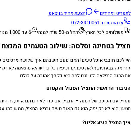
לתפריט ומחירים
הצעת מחיר בווצאפ
או התקשרו:
072-3310061
משלוחים לכל הארץ
החל מ-50 ש״ח למנה
6 עד 1,000 מנות
חציל בטחינה וסלסה: שילוב הטעמים המנצח ל
היי לכם חובבי אוכל טעים! האם פעם חשבתם איך שלושה מרכיבים פ
זוהי מנה צבעונית, מלאת טעמים וכיפית כל כך, שהיא מתאימה לא רק
את המנה הנפלאה הזו, וגם למה היא כל כך אהובה על כולם.
הגיבור הראשי: החציל הסגול והקסום
נתחיל עם הכוכב של המנה – החציל. אם עוד לא הכרתם אותו, זה הזמן! 
תטעו, הוא לא רק יפה, הוא גם מאוד טעים ובריא. החציל, ממש כמו עגב
איך החציל הגיע אלינו?