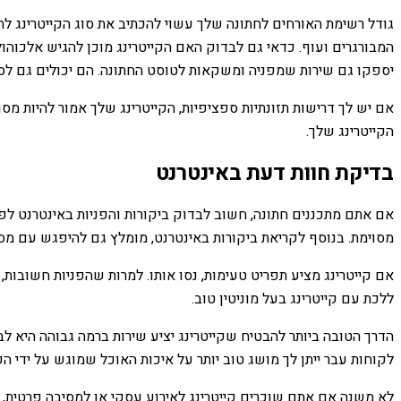
גודל רשימת האורחים לחתונה שלך עשוי להכתיב את סוג הקייטרינג לחת
המבורגרים ועוף. כדאי גם לבדוק האם הקייטרינג מוכן להגיש אלכוה
יספקו גם שירות שמפניה ומשקאות לטוסט החתונה. הם יכולים גם לספ
אם יש לך דרישות תזונתיות ספציפיות, הקייטרינג שלך אמור להיות 
הקייטרינג שלך.
בדיקת חוות דעת באינטרנט
אם אתם מתכננים חתונה, חשוב לבדוק ביקורות והפניות באינטרנט לפני
מסוימת. בנוסף לקריאת ביקורות באינטרנט, מומלץ גם להיפגש עם מס
אם קייטרינג מציע תפריט טעימות, נסו אותו. למרות שהפניות חשובות,
ללכת עם קייטרינג בעל מוניטין טוב.
הדרך הטובה ביותר להבטיח שקייטרינג יציע שירות ברמה גבוהה היא לב
לקוחות עבר ייתן לך מושג טוב יותר על איכות האוכל שמוגש על ידי הקי
לא משנה אם אתם שוכרים קייטרינג לאירוע עסקי או למסיבה פרטית, חש