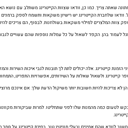
ונה שאתה צריך. כמו כן, וודאו שצוות הקייטרינג משתלב עם נושא האיר
ול. וודאו שלחברת הקייטרינג יש רישיון משקאות ותשמח לספק ברמני
ק צוות המלצרים למילוי משקאות בשולחנות. לבסוף, הם צריכים להיו
מסוגל לעמוד בהן. הקפד לשאול על כל עמלות נוספות שהם עשויים לגבו
 הזמנת קייטרינג. אלה יכולים לתת לך תובנות לגבי איכות השירות והמ
פר קייטרינג ולשאול שאלות על השירותים, אפשרויות התפריט, התמחור
 הן לא צריכות להיות חשובות יותר משיקול הדעת שלך. אם אינכם מרוצי
קש לטעום כמה מהמנות שלו לפני שתחליטו. למרות שביקורות מקוונות מו
יטרינג.
וב לוודא שהם אמינים ובעלי מוניטין טוב. בחירת קייטרינג על סמך ה