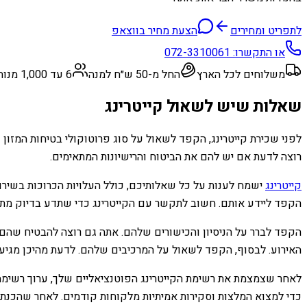
לתפריט ומחירים
הצעת מחיר בווצאפ
או התקשרו:
072-3310061
משלוחים לכל הארץ
החל מ-50 ש״ח למנה
6 עד 1,000 מנות
שאלות שיש לשאול קייטרינג
לפני שכירת קייטרינג, הקפד לשאול על סוג פרוטוקולי בטיחות המזו
רוצה לדעת אם יש להם את הביטוח והרישיונות המתאימים.
קייטרינג
ישמח לענות על כל שאלותיכם, כולל העלויות הכרוכות בשירות
הקפד ליידע אותם. חשוב לתקשר עם הקייטרינג כדי שתדע בדיוק מתי ה
הקפד לברר על הניסיון והכישורים שלהם. אתה גם רוצה להבטיח שהם יכ
האירוע. לבסוף, הקפד לשאול על המרכיבים שלהם. לדעת מהיכן מגיע ה
לאחר שצמצמת את רשימת הקייטרינג הפוטנציאליים שלך, ערוך רשימה 
כדי למצוא המלצות וסקירות אמיתיות מלקוחות קודמים. לאחר שהכנ