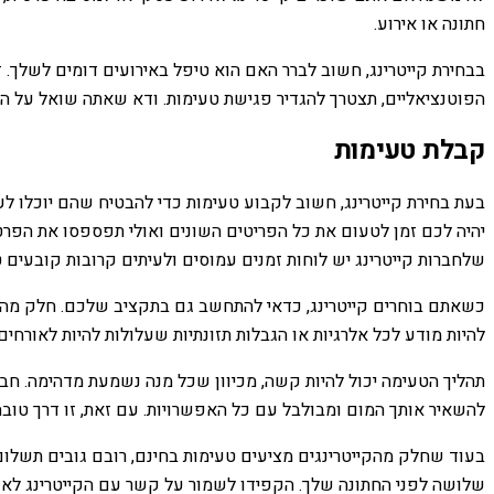
חתונה או אירוע.
בבחירת קייטרינג, חשוב לברר האם הוא טיפל באירועים דומים לשלך.
הפוטנציאליים, תצטרך להגדיר פגישת טעימות. ודא שאתה שואל על 
קבלת טעימות
בעת בחירת קייטרינג, חשוב לקבוע טעימות כדי להבטיח שהם יוכלו לענ
יהיה לכם זמן לטעום את כל הפריטים השונים ואולי תפספסו את הפרטי
שלחברות קייטרינג יש לוחות זמנים עמוסים ולעיתים קרובות קובעים 
כשאתם בוחרים קייטרינג, כדאי להתחשב גם בתקציב שלכם. חלק מהקיי
להיות מודע לכל אלרגיות או הגבלות תזונתיות שעלולות להיות לאורח
תהליך הטעימה יכול להיות קשה, מכיוון שכל מנה נשמעת מדהימה. חבר
להשאיר אותך המום ומבולבל עם כל האפשרויות. עם זאת, זו דרך טוב
בעוד שחלק מהקייטרינגים מציעים טעימות בחינם, רובם גובים תשלום
שלושה לפני החתונה שלך. הקפידו לשמור על קשר עם הקייטרינג לאור