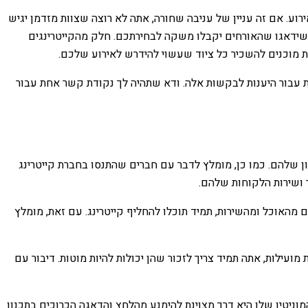
וע. אם זה עניין של עניבה שחורה, אתה לא רוצה שצוות מזדמן יגיש
ם שידאגו שהאורחים יקבלו משקה לבחירתכם. חלק מהקייטרינגים
ת מוכנים להשכיר כל ציוד שעשוי להידרש לאירוע שלכם.
ת עבור היענות לבקשות אלה. ודא שתהיה לך נקודת קשר אחת עבור
זון שלהם. כמו כן, מומלץ לדבר עם חברים שהתנסו בחברת קייטרינג
 ושירות הלקוחות שלהם.
ם מהאוכל ומהשירות, תמיד תוכלו להחליף קייטרינג. עם זאת, מומלץ
עילות, אתה תמיד צריך לזכור שהן יכולות להיות מוטות. דיבור עם
מוניטין שלו היא דרך מצוינת להימנע מהלחץ והדאגה הכרוכים בתכנון