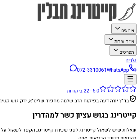
אירועים
איזורי שירות
תפריטים
גלריה
072-3310061
WhatsApp
5.0
·
22
ביקורות
בד״ץ יורה דעה בפיקוח הרב שלמה מחפוד שליט״א, ירק גוש קטיף
קייטרינג בגוש עציון כשר למהדרין
שאלות שיש לשאול קייטרינג לפני שכירת קייטרינג, הקפד לשאול על 
בהנחיות משרד הבריאות. אתה