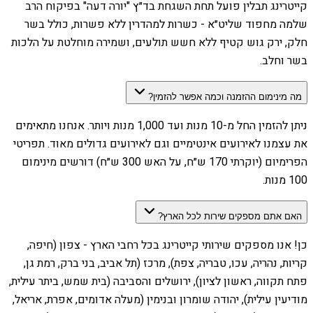
קייטרינג תבלין פועל תחת השגחת בד״ץ "יורה דעה" בפיקוח הרב
שלמה מחפוד שליט״א - כשרות למהדרין ללא פשרות, כולל בשר
חלק, ירק גוש קטיף ללא חשש תולעים, ושמירה מוחלטת על הלכות
בשר וחלב.
מה מינימום ההזמנה וכמה אפשר להזמין?
ניתן להזמין החל מ-10 מנות ועד 1,000 מנות ויותר. אנחנו מתאימים
את עצמנו לאירועים אינטימיים וגם לאירועים גדולים מאוד. תפריטי
הפרימיום (יוקרתי 170 ש״ח, על האש 300 ש״ח) דורשים מינימום
100 מנות.
האם אתם מספקים שירות לכל הארץ?
כן! אנו מספקים שירותי קייטרינג בכל רחבי הארץ - צפון (חיפה,
קריות, נהריה, עכו, טבריה, צפת), מרכז (תל אביב, בני ברק, רמת גן,
פתח תקווה, ראשון לציון), ירושלים והסביבה (בית שמש, ביתר עילית,
מודיעין עילית), יהודה שומרון ובנימין (מעלה אדומים, אפרת, אריאל,