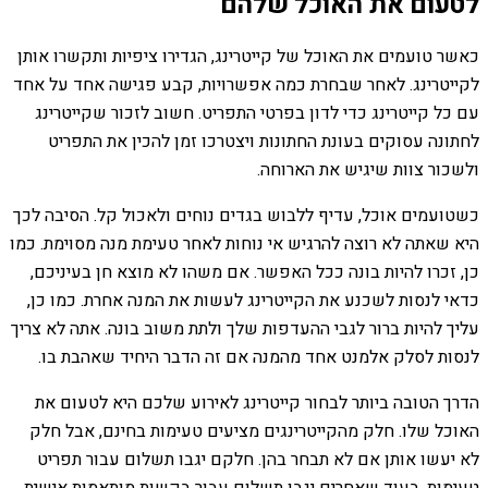
לטעום את האוכל שלהם
כאשר טועמים את האוכל של קייטרינג, הגדירו ציפיות ותקשרו אותן
לקייטרינג. לאחר שבחרת כמה אפשרויות, קבע פגישה אחד על אחד
עם כל קייטרינג כדי לדון בפרטי התפריט. חשוב לזכור שקייטרינג
לחתונה עסוקים בעונת החתונות ויצטרכו זמן להכין את התפריט
ולשכור צוות שיגיש את הארוחה.
כשטועמים אוכל, עדיף ללבוש בגדים נוחים ולאכול קל. הסיבה לכך
היא שאתה לא רוצה להרגיש אי נוחות לאחר טעימת מנה מסוימת. כמו
כן, זכרו להיות בונה ככל האפשר. אם משהו לא מוצא חן בעיניכם,
כדאי לנסות לשכנע את הקייטרינג לעשות את המנה אחרת. כמו כן,
עליך להיות ברור לגבי ההעדפות שלך ולתת משוב בונה. אתה לא צריך
לנסות לסלק אלמנט אחד מהמנה אם זה הדבר היחיד שאהבת בו.
הדרך הטובה ביותר לבחור קייטרינג לאירוע שלכם היא לטעום את
האוכל שלו. חלק מהקייטרינגים מציעים טעימות בחינם, אבל חלק
לא יעשו אותן אם לא תבחר בהן. חלקם יגבו תשלום עבור תפריט