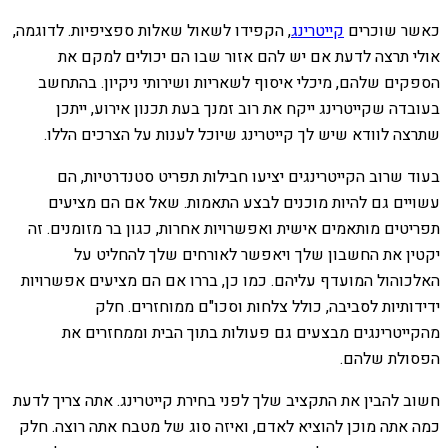
כאשר שוכרים
קייטרינג
, הקפידו לשאול שאלות ספציפיות. לדוגמה,
אולי תרצה לדעת אם יש להם אזור שבו הם יכולים למקם את
הספקים שלהם, מיכלי איסוף לשאריות ושירותי ניקיון. בהתחשב
בעובדה שקייטרינג ייקח את רוב זמנך בעת תכנון אירוע, ייתכן
שתרצה לוודא שיש לך קייטרינג שיוכל לענות על הצרכים הללו.
בעוד שרוב הקייטרינגים יציעו חבילות תפריט סטנדרטיות, הם
עשויים גם להיות מוכנים לבצע התאמות. שאל אם הם מציעים
תפריטים מותאמים אישית ואפשרויות אחרות, כגון בר מזומנים. זה
יקטין את החשבון שלך ויאפשר לאורחים שלך להחליט על
האלכוהול המועדף עליהם. כמו כן, בררו אם הם מציעים אפשרויות
ידידותיות לסביבה, כולל צלחות וסכו"ם ממוחזרים. חלק
מהקייטרינגים מבצעים גם פעולות בתוך הבית וממחזרים את
הפסולת שלהם.
חשוב להבין את התקציב שלך לפני בחירת קייטרינג. אתה צריך לדעת
כמה אתה מוכן להוציא לאדם, ואיזה סוג של מטבח אתה רוצה. חלק