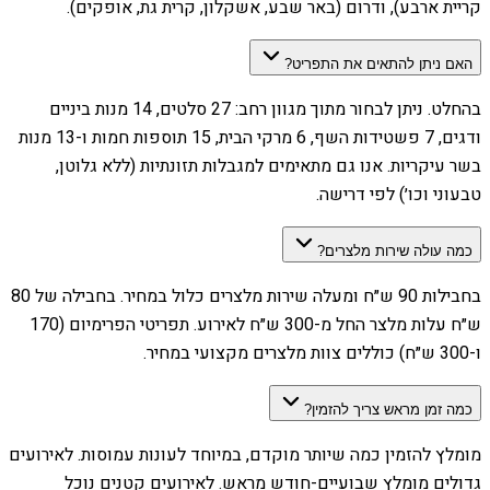
קריית ארבע), ודרום (באר שבע, אשקלון, קרית גת, אופקים).
האם ניתן להתאים את התפריט?
בהחלט. ניתן לבחור מתוך מגוון רחב: 27 סלטים, 14 מנות ביניים
ודגים, 7 פשטידות השף, 6 מרקי הבית, 15 תוספות חמות ו-13 מנות
בשר עיקריות. אנו גם מתאימים למגבלות תזונתיות (ללא גלוטן,
טבעוני וכו׳) לפי דרישה.
כמה עולה שירות מלצרים?
בחבילות 90 ש״ח ומעלה שירות מלצרים כלול במחיר. בחבילה של 80
ש״ח עלות מלצר החל מ-300 ש״ח לאירוע. תפריטי הפרימיום (170
ו-300 ש״ח) כוללים צוות מלצרים מקצועי במחיר.
כמה זמן מראש צריך להזמין?
מומלץ להזמין כמה שיותר מוקדם, במיוחד לעונות עמוסות. לאירועים
גדולים מומלץ שבועיים-חודש מראש. לאירועים קטנים נוכל