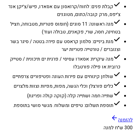
קבלת פנים: לחוח/קרואסון עם אסאדו, פיש/צ׳יקן אנד
צ׳יפס, מרק קובה/כתום, מטוגנים
מנה ראשונה: 11 סוגים (חומוס פטריות, מטבוחה, חציל
בטחינה, חסה, שרי, פקאנים, טבולה ועוד)
מנת ביניים: סלמון קראסט עם פירה בטטה / סיגר בשר
וצנוברים / טורטייה פטריות יער
מנה עיקרית: אסאדו עסיסי / פרגית ים תיכונית / סטייק
כרובית או פילה פורטבלו
שולחן קינוחים עם פירות העונה ופטיפורים צרפתיים
כלים פורצלן וכלי הגשה, מפות, מפיות וצוות מלצרים
שתייה חמה ושתייה קלה (קוקה קולה ופריגת)
תוספת תשלום: טיפים ומשלוח. מגשי סושי בתוספת.
להזמנה
300 ש״ח למנה