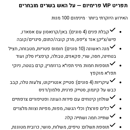
תפריט VIP פרימיום — על האש בשרים מובחרים
האירוע היוקרתי ביותר · מינימום 100 מנות
קבלת פנים (4 סוגים): באן/קרואסון עם אסאדו,
פיש/צ׳יקן אנד צ׳יפס, מרק קובה/כתום, סיגרים/קובה
מנה ראשונה (10 סוגים): חומוס פטריות, מטבוחה, חציל
בטחינה, חסה, שרי, פקאנים, טבולה, קרפצ׳יו סלק ועוד
תוספות חמות: מיני תפו״א ברוזמרין, קרם בטטה, ניוקי
תפו״א מוקפץ
עיקריות (4 סוגים): סטייק אנטריקוט, צלעות טלה, קבב
כבש על קינמון, סטייק פרגית, סלמון/דניס
שולחן קינוחים עם פירות העונה ופטיפורים צרפתיים
כלים פורצלן וכלי הגשה, מפות, מפיות וצוות מלצרים
שתייה חמה ושתייה קלה
תוספת תשלום: טיפים, משלוח, סושי, כרובית מטוגנת,